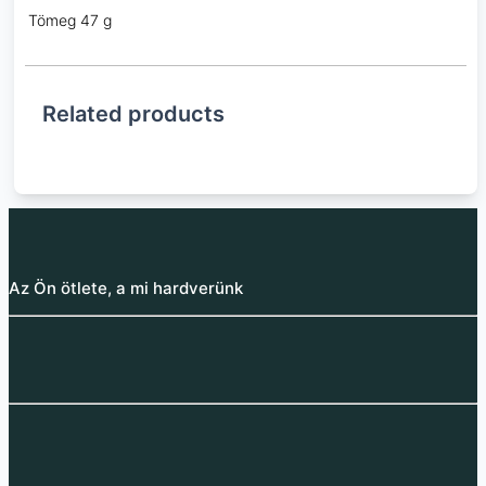
Tömeg
47 g
Related products
Az Ön ötlete, a mi hardverünk
18650 akkumulátor LI-
ION különböző
kapacitású 10C