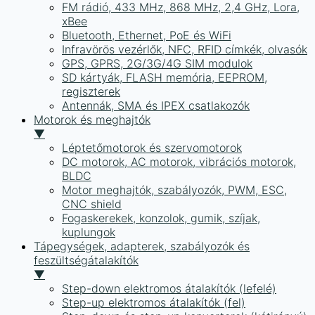
FM rádió, 433 MHz, 868 MHz, 2,4 GHz, Lora,
xBee
Bluetooth, Ethernet, PoE és WiFi
Infravörös vezérlők, NFC, RFID címkék, olvasók
GPS, GPRS, 2G/3G/4G SIM modulok
SD kártyák, FLASH memória, EEPROM,
regiszterek
Antennák, SMA és IPEX csatlakozók
Motorok és meghajtók
▼
Léptetőmotorok és szervomotorok
DC motorok, AC motorok, vibrációs motorok,
BLDC
Motor meghajtók, szabályozók, PWM, ESC,
CNC shield
Fogaskerekek, konzolok, gumik, szíjak,
kuplungok
Tápegységek, adapterek, szabályozók és
feszültségátalakítók
▼
Step-down elektromos átalakítók (lefelé)
Step-up elektromos átalakítók (fel)