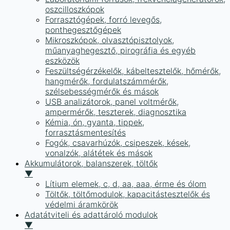
oszcilloszkópok
Forrasztógépek, forró levegős,
ponthegesztőgépek
Mikroszkópok, olvasztópisztolyok,
műanyaghegesztő, pirográfia és egyéb
eszközök
Feszültségérzékelők, kábeltesztelők, hőmérők,
hangmérők, fordulatszámmérők,
szélsebességmérők és mások
USB analizátorok, panel voltmérők,
ampermérők, teszterek, diagnosztika
Kémia, ón, gyanta, tippek,
forrasztásmentesítés
Fogók, csavarhúzók, csipeszek, kések,
vonalzók, alátétek és mások
Akkumulátorok, balanszerek, töltők
▼
Lítium elemek, c, d, aa, aaa, érme és ólom
Töltők, töltőmodulok, kapacitástesztelők és
védelmi áramkörök
Adatátviteli és adattároló modulok
▼