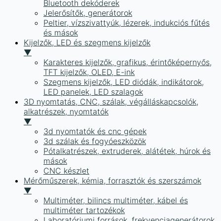
Bluetooth dekóderek
Jelerősítők, generátorok
Peltier, vízszivattyúk, lézerek, indukciós fűtés
és mások
Kijelzők, LED és szegmens kijelzők
▼
Karakteres kijelzők, grafikus, érintőképernyős,
TFT kijelzők, OLED, E-ink
Szegmens kijelzők, LED diódák, indikátorok,
LED panelek, LED szalagok
3D nyomtatás, CNC, szálak, végálláskapcsolók,
alkatrészek, nyomtatók
▼
3d nyomtatók és cnc gépek
3d szálak és fogyóeszközök
Pótalkatrészek, extruderek, alátétek, húrok és
mások
CNC készlet
Mérőműszerek, kémia, forrasztók és szerszámok
▼
Multiméter, bilincs multiméter, kábel és
multiméter tartozékok
Laboratóriumi források, frekvenciagenerátorok,