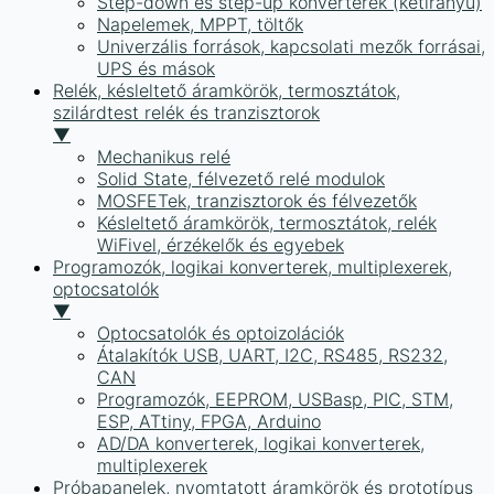
Step-down és step-up konverterek (kétirányú)
Napelemek, MPPT, töltők
Univerzális források, kapcsolati mezők forrásai,
UPS és mások
Relék, késleltető áramkörök, termosztátok,
szilárdtest relék és tranzisztorok
▼
Mechanikus relé
Solid State, félvezető relé modulok
MOSFETek, tranzisztorok és félvezetők
Késleltető áramkörök, termosztátok, relék
WiFivel, érzékelők és egyebek
Programozók, logikai konverterek, multiplexerek,
optocsatolók
▼
Optocsatolók és optoizolációk
Átalakítók USB, UART, I2C, RS485, RS232,
CAN
Programozók, EEPROM, USBasp, PIC, STM,
ESP, ATtiny, FPGA, Arduino
AD/DA konverterek, logikai konverterek,
multiplexerek
Próbapanelek, nyomtatott áramkörök és prototípus