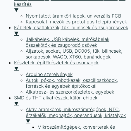
készítés
▼
Nyomtatott áramköri lapok, univerzális PCB
Kapcsolati mezők és prototípus felépítmények
Kábelek, csatlakozók, tűk, bilincsek és zsugorcsövek
▼
Jelkábelek, USB kábelek, mérőkábelek,
összekötők és zsugorodó csövek
Aljzatok, socket, USB, DC005, tűk, bilincsek,
sorkapcsok, WAGO, XT60, banándugók
Készletek, építőkészletek és csomagok
▼
Arduino szerelvények
Autók, pókok, robotkezek, oszcilloszkópok,
források és egyebek építőkockái
Alkatrész- és szenzorkészletek, egyebek
SMD és THT alkatrészek, külön chipek
▼
Aktív áramkörök, mikroszámítógépek, NTC,
érzékelők, meghajtók, operandusok, kristályok
▼
Mikroszámítógépek, konverterek és