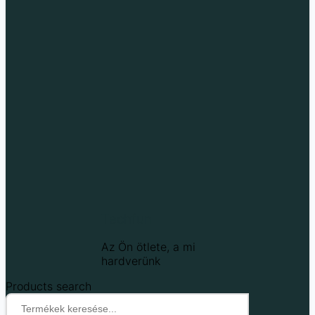
Techfun
Az Ön ötlete, a mi
hardverünk
Products search