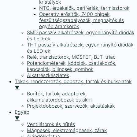
kristályok
NTC, érzékelők, perifériák, termisztorok
Operatív erősítők, 7400 chipek,
feszültségszabályozók, meghajtók és
egyéb áramkörök
SMD passzív alkatrészek, egyenirányító diódák
és LED-ek
THT passzív alkatrészek, egyenirányító diódák
és LED-ek
Relé, tranzisztorok, MOSFET, BJT, triac
Potenciométerek, kódolók, csatlakozók,
kapcsolók, bilincsek, gombok
Alkatrészkészletek
Tokok, rendszerezők, dobozok, tartók és burkolatok
▼
Borítók, tartók, adapterek,
akkumulátordobozok és akril
Projektdobozok, szervezők, aktatáskák
Egyéb
▼
Ventilátorok és hűtés
Mágnesek, elektromágnesek, zárak
Ajándékkártya