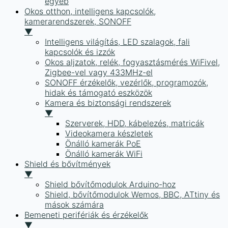
egyéb
Okos otthon, intelligens kapcsolók,
kamerarendszerek, SONOFF
▼
Intelligens világítás, LED szalagok, fali
kapcsolók és izzók
Okos aljzatok, relék, fogyasztásmérés WiFivel,
Zigbee-vel vagy 433MHz-el
SONOFF érzékelők, vezérlők, programozók,
hidak és támogató eszközök
Kamera és biztonsági rendszerek
▼
Szerverek, HDD, kábelezés, matricák
Videokamera készletek
Önálló kamerák PoE
Önálló kamerák WiFi
Shield és bővítmények
▼
Shield bővítőmodulok Arduino-hoz
Shield, bővítőmodulok Wemos, BBC, ATtiny és
mások számára
Bemeneti perifériák és érzékelők
▼