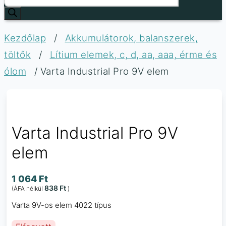
Kezdőlap
/
Akkumulátorok, balanszerek,
töltők
/
Lítium elemek, c, d, aa, aaa, érme és
ólom
/ Varta Industrial Pro 9V elem
Varta Industrial Pro 9V
elem
1 064
Ft
838
Ft
(ÁFA nélkül
)
Varta 9V-os elem 4022 típus