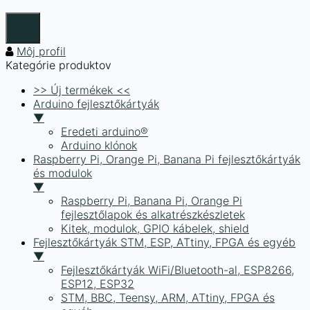
Môj profil
Kategórie produktov
>> Új termékek <<
Arduino fejlesztőkártyák
▼
Eredeti arduino®
Arduino klónok
Raspberry Pi, Orange Pi, Banana Pi fejlesztőkártyák
és modulok
▼
Raspberry Pi, Banana Pi, Orange Pi
fejlesztőlapok és alkatrészkészletek
Kitek, modulok, GPIO kábelek, shield
Fejlesztőkártyák STM, ESP, ATtiny, FPGA és egyéb
▼
Fejlesztőkártyák WiFi/Bluetooth-al, ESP8266,
ESP12, ESP32
STM, BBC, Teensy, ARM, ATtiny, FPGA és