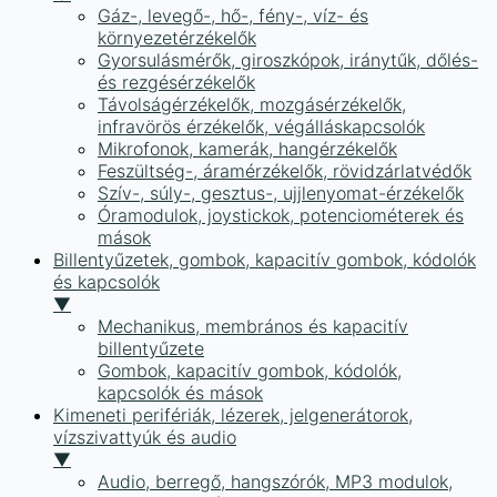
Gáz-, levegő-, hő-, fény-, víz- és
környezetérzékelők
Gyorsulásmérők, giroszkópok, iránytűk, dőlés-
és rezgésérzékelők
Távolságérzékelők, mozgásérzékelők,
infravörös érzékelők, végálláskapcsolók
Mikrofonok, kamerák, hangérzékelők
Feszültség-, áramérzékelők, rövidzárlatvédők
Szív-, súly-, gesztus-, ujjlenyomat-érzékelők
Óramodulok, joystickok, potenciométerek és
mások
Billentyűzetek, gombok, kapacitív gombok, kódolók
és kapcsolók
▼
Mechanikus, membrános és kapacitív
billentyűzete
Gombok, kapacitív gombok, kódolók,
kapcsolók és mások
Kimeneti perifériák, lézerek, jelgenerátorok,
vízszivattyúk és audio
▼
Audio, berregő, hangszórók, MP3 modulok,