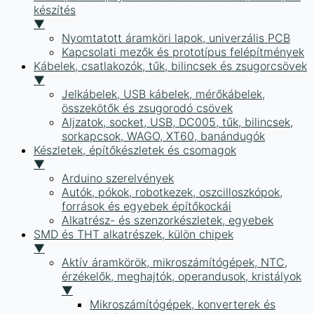
készítés
▼
Nyomtatott áramköri lapok, univerzális PCB
Kapcsolati mezők és prototípus felépítmények
Kábelek, csatlakozók, tűk, bilincsek és zsugorcsövek
▼
Jelkábelek, USB kábelek, mérőkábelek,
összekötők és zsugorodó csövek
Aljzatok, socket, USB, DC005, tűk, bilincsek,
sorkapcsok, WAGO, XT60, banándugók
Készletek, építőkészletek és csomagok
▼
Arduino szerelvények
Autók, pókok, robotkezek, oszcilloszkópok,
források és egyebek építőkockái
Alkatrész- és szenzorkészletek, egyebek
SMD és THT alkatrészek, külön chipek
▼
Aktív áramkörök, mikroszámítógépek, NTC,
érzékelők, meghajtók, operandusok, kristályok
▼
Mikroszámítógépek, konverterek és