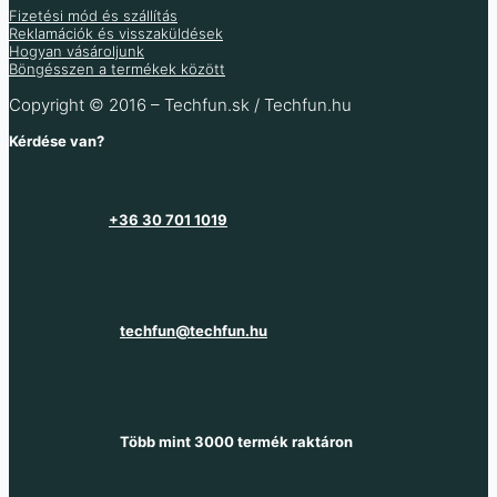
Több variáció raktáron
Fizetési mód és szállítás
Reklamációk és visszaküldések
Hogyan vásároljunk
Több információ
Böngésszen a termékek között
Copyright © 2016 – Techfun.sk / Techfun.hu
Kérdése van?
+36 30 701 1019
techfun@techfun.hu
Több mint 3000 termék raktáron