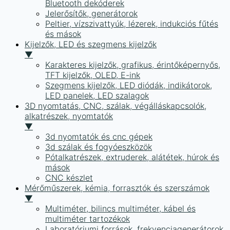
Bluetooth dekóderek
Jelerősítők, generátorok
Peltier, vízszivattyúk, lézerek, indukciós fűtés
és mások
Kijelzők, LED és szegmens kijelzők
▼
Karakteres kijelzők, grafikus, érintőképernyős,
TFT kijelzők, OLED, E-ink
Szegmens kijelzők, LED diódák, indikátorok,
LED panelek, LED szalagok
3D nyomtatás, CNC, szálak, végálláskapcsolók,
alkatrészek, nyomtatók
▼
3d nyomtatók és cnc gépek
3d szálak és fogyóeszközök
Pótalkatrészek, extruderek, alátétek, húrok és
mások
CNC készlet
Mérőműszerek, kémia, forrasztók és szerszámok
▼
Multiméter, bilincs multiméter, kábel és
multiméter tartozékok
Laboratóriumi források, frekvenciagenerátorok,