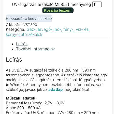
UV-sugárzás érzékelő ML8511 mennyiség
Kosárba teszem
Hozzáadás a kedvencekhez
Cikkszám:
VST390
Kategória:
Gáz-, levegő-, hő-, fény-, víz- és
környezetérzékelők
Leírás
További információk
Leírás
Az UVB/UVA sugárzásérzékelő a 280 nm – 390 nm
tartományban a legpontosabb. Az érzékelő kimenete egy
analóg jel az UV-sugárzás intenzitásának függvényében
(mW/cm2). Amennyiben részletesebb információra van
szüksége, javasoljuk az
adatlap
megtekintését.
Műszaki adatok:
Bemeneti feszültség: 2,7V – 3,6V.
Áram: 300 – 500 uA
Érzékenység: UVB, részben UVA (280 nm – 390 nm)