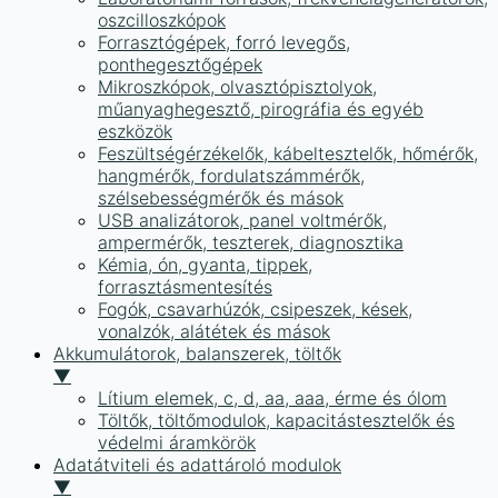
oszcilloszkópok
Forrasztógépek, forró levegős,
ponthegesztőgépek
Mikroszkópok, olvasztópisztolyok,
műanyaghegesztő, pirográfia és egyéb
eszközök
Feszültségérzékelők, kábeltesztelők, hőmérők,
hangmérők, fordulatszámmérők,
szélsebességmérők és mások
USB analizátorok, panel voltmérők,
ampermérők, teszterek, diagnosztika
Kémia, ón, gyanta, tippek,
forrasztásmentesítés
Fogók, csavarhúzók, csipeszek, kések,
vonalzók, alátétek és mások
Akkumulátorok, balanszerek, töltők
▼
Lítium elemek, c, d, aa, aaa, érme és ólom
Töltők, töltőmodulok, kapacitástesztelők és
védelmi áramkörök
Adatátviteli és adattároló modulok
▼