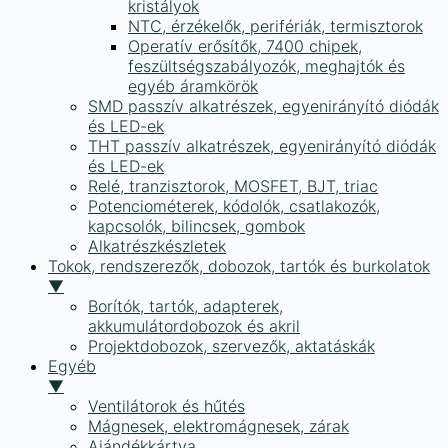
kristályok
NTC, érzékelők, perifériák, termisztorok
Operatív erősítők, 7400 chipek,
feszültségszabályozók, meghajtók és
egyéb áramkörök
SMD passzív alkatrészek, egyenirányító diódák
és LED-ek
THT passzív alkatrészek, egyenirányító diódák
és LED-ek
Relé, tranzisztorok, MOSFET, BJT, triac
Potenciométerek, kódolók, csatlakozók,
kapcsolók, bilincsek, gombok
Alkatrészkészletek
Tokok, rendszerezők, dobozok, tartók és burkolatok
▼
Borítók, tartók, adapterek,
akkumulátordobozok és akril
Projektdobozok, szervezők, aktatáskák
Egyéb
▼
Ventilátorok és hűtés
Mágnesek, elektromágnesek, zárak
Ajándékkártya