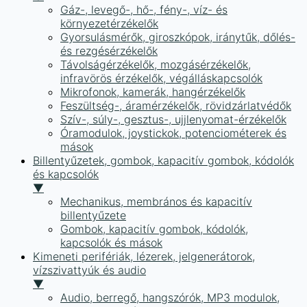
Gáz-, levegő-, hő-, fény-, víz- és
környezetérzékelők
Gyorsulásmérők, giroszkópok, iránytűk, dőlés-
és rezgésérzékelők
Távolságérzékelők, mozgásérzékelők,
infravörös érzékelők, végálláskapcsolók
Mikrofonok, kamerák, hangérzékelők
Feszültség-, áramérzékelők, rövidzárlatvédők
Szív-, súly-, gesztus-, ujjlenyomat-érzékelők
Óramodulok, joystickok, potenciométerek és
mások
Billentyűzetek, gombok, kapacitív gombok, kódolók
és kapcsolók
▼
Mechanikus, membrános és kapacitív
billentyűzete
Gombok, kapacitív gombok, kódolók,
kapcsolók és mások
Kimeneti perifériák, lézerek, jelgenerátorok,
vízszivattyúk és audio
▼
Audio, berregő, hangszórók, MP3 modulok,