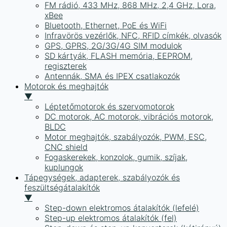
FM rádió, 433 MHz, 868 MHz, 2,4 GHz, Lora,
xBee
Bluetooth, Ethernet, PoE és WiFi
Infravörös vezérlők, NFC, RFID címkék, olvasók
GPS, GPRS, 2G/3G/4G SIM modulok
SD kártyák, FLASH memória, EEPROM,
regiszterek
Antennák, SMA és IPEX csatlakozók
Motorok és meghajtók
▼
Léptetőmotorok és szervomotorok
DC motorok, AC motorok, vibrációs motorok,
BLDC
Motor meghajtók, szabályozók, PWM, ESC,
CNC shield
Fogaskerekek, konzolok, gumik, szíjak,
kuplungok
Tápegységek, adapterek, szabályozók és
feszültségátalakítók
▼
Step-down elektromos átalakítók (lefelé)
Step-up elektromos átalakítók (fel)