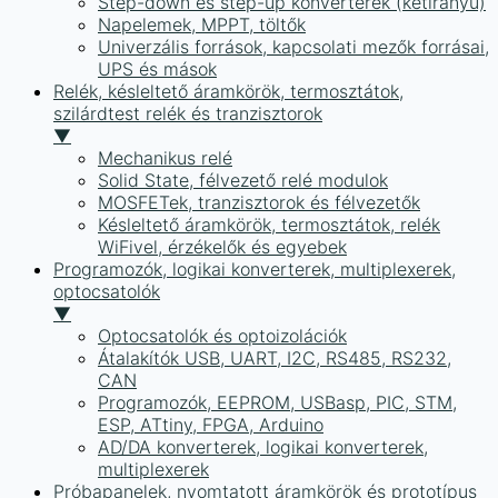
Step-down és step-up konverterek (kétirányú)
Napelemek, MPPT, töltők
Univerzális források, kapcsolati mezők forrásai,
UPS és mások
Relék, késleltető áramkörök, termosztátok,
szilárdtest relék és tranzisztorok
▼
Mechanikus relé
Solid State, félvezető relé modulok
MOSFETek, tranzisztorok és félvezetők
Késleltető áramkörök, termosztátok, relék
WiFivel, érzékelők és egyebek
Programozók, logikai konverterek, multiplexerek,
optocsatolók
▼
Optocsatolók és optoizolációk
Átalakítók USB, UART, I2C, RS485, RS232,
CAN
Programozók, EEPROM, USBasp, PIC, STM,
ESP, ATtiny, FPGA, Arduino
AD/DA konverterek, logikai konverterek,
multiplexerek
Próbapanelek, nyomtatott áramkörök és prototípus