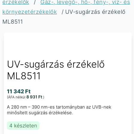
érzékelők
/
Gáz-, levegő-, hő-, fény-, víz- és
környezetérzékelők
/ UV-sugárzás érzékelő
ML8511
UV-sugárzás érzékelő
ML8511
11 342
Ft
8 931
Ft
(ÁFA nélkül
)
A 280 nm – 390 nm-es tartományban az UVB-nek
minősített sugárzás érzékelése.
4 készleten