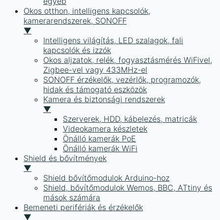
egyéb
Okos otthon, intelligens kapcsolók,
kamerarendszerek, SONOFF
▼
Intelligens világítás, LED szalagok, fali
kapcsolók és izzók
Okos aljzatok, relék, fogyasztásmérés WiFivel,
Zigbee-vel vagy 433MHz-el
SONOFF érzékelők, vezérlők, programozók,
hidak és támogató eszközök
Kamera és biztonsági rendszerek
▼
Szerverek, HDD, kábelezés, matricák
Videokamera készletek
Önálló kamerák PoE
Önálló kamerák WiFi
Shield és bővítmények
▼
Shield bővítőmodulok Arduino-hoz
Shield, bővítőmodulok Wemos, BBC, ATtiny és
mások számára
Bemeneti perifériák és érzékelők
▼