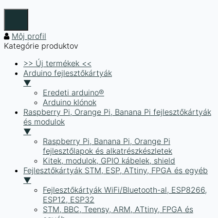
Môj profil
Kategórie produktov
>> Új termékek <<
Arduino fejlesztőkártyák
▼
Eredeti arduino®
Arduino klónok
Raspberry Pi, Orange Pi, Banana Pi fejlesztőkártyák
és modulok
▼
Raspberry Pi, Banana Pi, Orange Pi
fejlesztőlapok és alkatrészkészletek
Kitek, modulok, GPIO kábelek, shield
Fejlesztőkártyák STM, ESP, ATtiny, FPGA és egyéb
▼
Fejlesztőkártyák WiFi/Bluetooth-al, ESP8266,
ESP12, ESP32
STM, BBC, Teensy, ARM, ATtiny, FPGA és