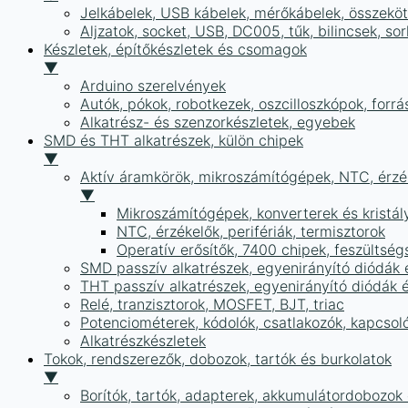
Jelkábelek, USB kábelek, mérőkábelek, összekö
Aljzatok, socket, USB, DC005, tűk, bilincsek, 
Készletek, építőkészletek és csomagok
▼
Arduino szerelvények
Autók, pókok, robotkezek, oszcilloszkópok, forr
Alkatrész- és szenzorkészletek, egyebek
SMD és THT alkatrészek, külön chipek
▼
Aktív áramkörök, mikroszámítógépek, NTC, érzék
▼
Mikroszámítógépek, konverterek és kristál
NTC, érzékelők, perifériák, termisztorok
Operatív erősítők, 7400 chipek, feszülts
SMD passzív alkatrészek, egyenirányító diódák
THT passzív alkatrészek, egyenirányító diódák 
Relé, tranzisztorok, MOSFET, BJT, triac
Potenciométerek, kódolók, csatlakozók, kapcsol
Alkatrészkészletek
Tokok, rendszerezők, dobozok, tartók és burkolatok
▼
Borítók, tartók, adapterek, akkumulátordobozok é