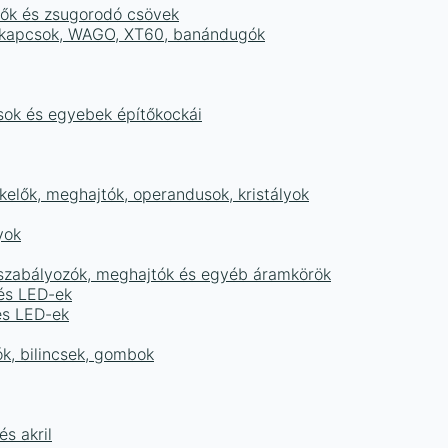
tők és zsugorodó csövek
sorkapcsok, WAGO, XT60, banándugók
ások és egyebek építőkockái
elők, meghajtók, operandusok, kristályok
yok
égszabályozók, meghajtók és egyéb áramkörök
 és LED-ek
és LED-ek
ók, bilincsek, gombok
s akril