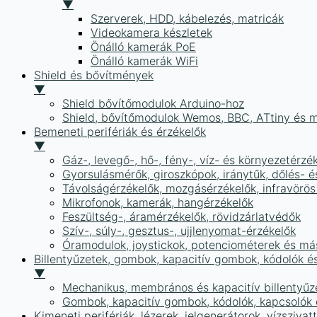
▼
Szerverek, HDD, kábelezés, matricák
Videokamera készletek
Önálló kamerák PoE
Önálló kamerák WiFi
Shield és bővítmények
▼
Shield bővítőmodulok Arduino-hoz
Shield, bővítőmodulok Wemos, BBC, ATtiny és 
Bemeneti perifériák és érzékelők
▼
Gáz-, levegő-, hő-, fény-, víz- és környezetérzé
Gyorsulásmérők, giroszkópok, iránytűk, dőlés- é
Távolságérzékelők, mozgásérzékelők, infravörös
Mikrofonok, kamerák, hangérzékelők
Feszültség-, áramérzékelők, rövidzárlatvédők
Szív-, súly-, gesztus-, ujjlenyomat-érzékelők
Óramodulok, joystickok, potenciométerek és má
Billentyűzetek, gombok, kapacitív gombok, kódolók é
▼
Mechanikus, membrános és kapacitív billentyűz
Gombok, kapacitív gombok, kódolók, kapcsolók
Kimeneti perifériák, lézerek, jelgenerátorok, vízszivat