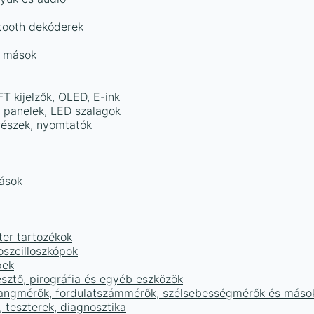
tooth dekóderek
és mások
FT kijelzők, OLED, E-ink
D panelek, LED szalagok
részek, nyomtatók
mások
ter tartozékok
oszcilloszkópok
pek
sztő, pirográfia és egyéb eszközök
 hangmérők, fordulatszámmérők, szélsebességmérők és máso
 teszterek, diagnosztika