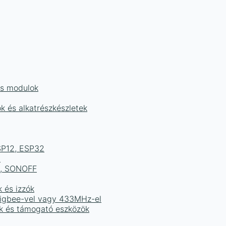
és modulok
ok és alkatrészkészletek
ESP12, ESP32
b
ek, SONOFF
k és izzók
 Zigbee-vel vagy 433MHz-el
ak és támogató eszközök