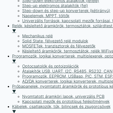
Step-down elektromos átalakítók (lefelé)
Step-up elektromos átalakítók (fel)
Step-down és step-up konverterek (kétirányú)
Napelemek, MPPT, töltők
Univerzális források, kapcsolati mezők forrásai
Relék, késleltető áramkörök, termosztátok, szilárdtest
▼
Mechanikus relé
Solid State, félvezető relé modulok
MOSFETek, tranzisztorok és félvezetők
Késleltető áramkörök, termosztátok, relék WiFiv
Programozók, logikai konverterek, multiplexerek, opt
▼
Optocsatolók és optoizolációk
Átalakítók USB, UART, I2C, RS485, RS232, CAN
Programozók, EEPROM, USBasp, PIC, STM, ESP, 
AD/DA konverterek, logikai konverterek, multipl
Próbapanelek, nyomtatott áramkörök és prototípus ké
▼
Nyomtatott áramköri lapok, univerzális PCB
Kapcsolati mezők és prototípus felépítmények
Kábelek, csatlakozók, tűk, bilincsek és zsugorcsövek
▼