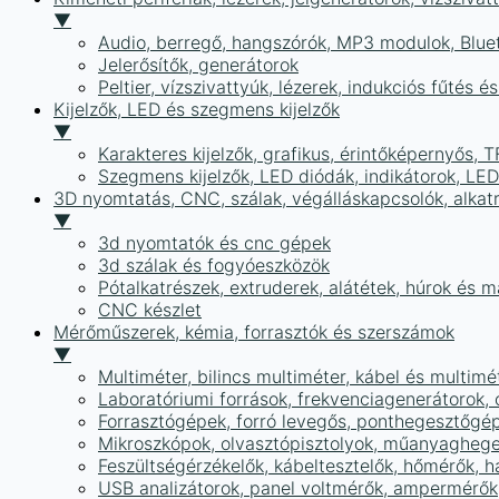
▼
Audio, berregő, hangszórók, MP3 modulok, Blue
Jelerősítők, generátorok
Peltier, vízszivattyúk, lézerek, indukciós fűtés 
Kijelzők, LED és szegmens kijelzők
▼
Karakteres kijelzők, grafikus, érintőképernyős, T
Szegmens kijelzők, LED diódák, indikátorok, LE
3D nyomtatás, CNC, szálak, végálláskapcsolók, alkat
▼
3d nyomtatók és cnc gépek
3d szálak és fogyóeszközök
Pótalkatrészek, extruderek, alátétek, húrok és 
CNC készlet
Mérőműszerek, kémia, forrasztók és szerszámok
▼
Multiméter, bilincs multiméter, kábel és multimé
Laboratóriumi források, frekvenciagenerátorok, 
Forrasztógépek, forró levegős, ponthegesztőgé
Mikroszkópok, olvasztópisztolyok, műanyaghege
Feszültségérzékelők, kábeltesztelők, hőmérők,
USB analizátorok, panel voltmérők, ampermérők,