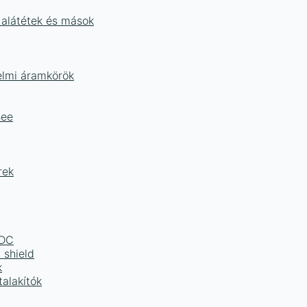
 alátétek és mások
delmi áramkörök
Bee
rek
LDC
 shield
k
alakítók