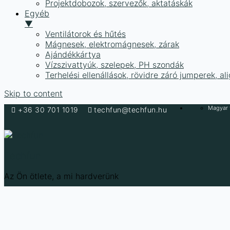
Projektdobozok, szervezők, aktatáskák
Egyéb
▼
Ventilátorok és hűtés
Mágnesek, elektromágnesek, zárak
Ajándékkártya
Vízszivattyúk, szelepek, PH szondák
Terhelési ellenállások, rövidre záró jumperek, a
Skip to content
Magyar f
+36 30 701 1019
techfun@techfun.hu
Techfun
Az Ön ötlete, a mi hardverünk
Kezdőlap
/
Egyéb
/
Terhelési ellenállások, 