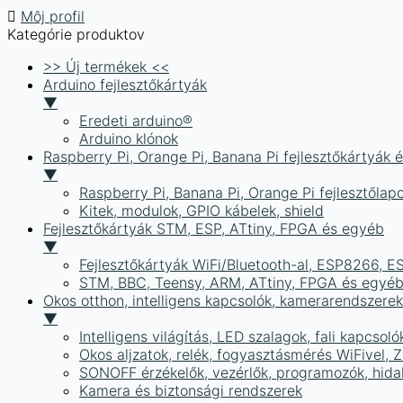
Môj profil
Kategórie produktov
>> Új termékek <<
Arduino fejlesztőkártyák
▼
Eredeti arduino®
Arduino klónok
Raspberry Pi, Orange Pi, Banana Pi fejlesztőkártyák 
▼
Raspberry Pi, Banana Pi, Orange Pi fejlesztőlap
Kitek, modulok, GPIO kábelek, shield
Fejlesztőkártyák STM, ESP, ATtiny, FPGA és egyéb
▼
Fejlesztőkártyák WiFi/Bluetooth-al, ESP8266, 
STM, BBC, Teensy, ARM, ATtiny, FPGA és egyé
Okos otthon, intelligens kapcsolók, kamerarendszer
▼
Intelligens világítás, LED szalagok, fali kapcsoló
Okos aljzatok, relék, fogyasztásmérés WiFivel,
SONOFF érzékelők, vezérlők, programozók, hid
Kamera és biztonsági rendszerek