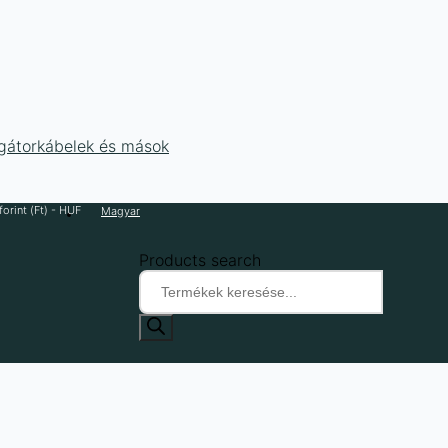
ligátorkábelek és mások
orint (Ft) - HUF
Magyar
Products search
rövidre záró jumperek, aligátorkábelek és mások
/