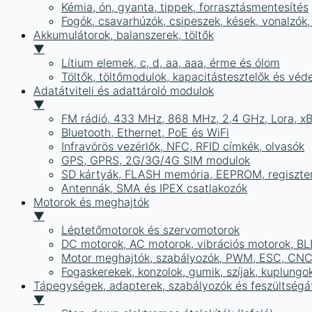
Kémia, ón, gyanta, tippek, forrasztásmentesítés
Fogók, csavarhúzók, csipeszek, kések, vonalzók,
Akkumulátorok, balanszerek, töltők
▼
Lítium elemek, c, d, aa, aaa, érme és ólom
Töltők, töltőmodulok, kapacitástesztelők és vé
Adatátviteli és adattároló modulok
▼
FM rádió, 433 MHz, 868 MHz, 2,4 GHz, Lora, x
Bluetooth, Ethernet, PoE és WiFi
Infravörös vezérlők, NFC, RFID címkék, olvasók
GPS, GPRS, 2G/3G/4G SIM modulok
SD kártyák, FLASH memória, EEPROM, regiszte
Antennák, SMA és IPEX csatlakozók
Motorok és meghajtók
▼
Léptetőmotorok és szervomotorok
DC motorok, AC motorok, vibrációs motorok, B
Motor meghajtók, szabályozók, PWM, ESC, CNC
Fogaskerekek, konzolok, gumik, szíjak, kuplungo
Tápegységek, adapterek, szabályozók és feszültségát
▼