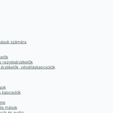
mások számára
kelők
s rezgésérzékelők
 érzékelők, végálláskapcsolók
sok
s kapcsolók
ete
 és mások
tyúk és audio