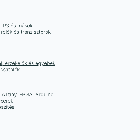
, UPS és mások
 relék és tranzisztorok
el, érzékelők és egyebek
ocsatolók
ATtiny, FPGA, Arduino
exerek
szítés