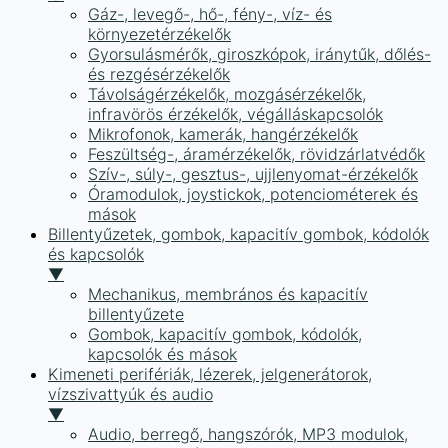
Gáz-, levegő-, hő-, fény-, víz- és
környezetérzékelők
Gyorsulásmérők, giroszkópok, iránytűk, dőlés-
és rezgésérzékelők
Távolságérzékelők, mozgásérzékelők,
infravörös érzékelők, végálláskapcsolók
Mikrofonok, kamerák, hangérzékelők
Feszültség-, áramérzékelők, rövidzárlatvédők
Szív-, súly-, gesztus-, ujjlenyomat-érzékelők
Óramodulok, joystickok, potenciométerek és
mások
Billentyűzetek, gombok, kapacitív gombok, kódolók
és kapcsolók
▼
Mechanikus, membrános és kapacitív
billentyűzete
Gombok, kapacitív gombok, kódolók,
kapcsolók és mások
Kimeneti perifériák, lézerek, jelgenerátorok,
vízszivattyúk és audio
▼
Audio, berregő, hangszórók, MP3 modulok,