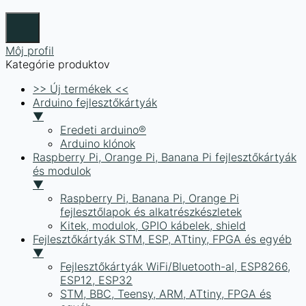
Môj profil
Kategórie produktov
>> Új termékek <<
Arduino fejlesztőkártyák
▼
Eredeti arduino®
Arduino klónok
Raspberry Pi, Orange Pi, Banana Pi fejlesztőkártyák
és modulok
▼
Raspberry Pi, Banana Pi, Orange Pi
fejlesztőlapok és alkatrészkészletek
Kitek, modulok, GPIO kábelek, shield
Fejlesztőkártyák STM, ESP, ATtiny, FPGA és egyéb
▼
Fejlesztőkártyák WiFi/Bluetooth-al, ESP8266,
ESP12, ESP32
STM, BBC, Teensy, ARM, ATtiny, FPGA és