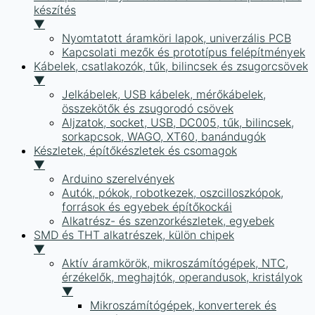
készítés
▼
Nyomtatott áramköri lapok, univerzális PCB
Kapcsolati mezők és prototípus felépítmények
Kábelek, csatlakozók, tűk, bilincsek és zsugorcsövek
▼
Jelkábelek, USB kábelek, mérőkábelek,
összekötők és zsugorodó csövek
Aljzatok, socket, USB, DC005, tűk, bilincsek,
sorkapcsok, WAGO, XT60, banándugók
Készletek, építőkészletek és csomagok
▼
Arduino szerelvények
Autók, pókok, robotkezek, oszcilloszkópok,
források és egyebek építőkockái
Alkatrész- és szenzorkészletek, egyebek
SMD és THT alkatrészek, külön chipek
▼
Aktív áramkörök, mikroszámítógépek, NTC,
érzékelők, meghajtók, operandusok, kristályok
▼
Mikroszámítógépek, konverterek és