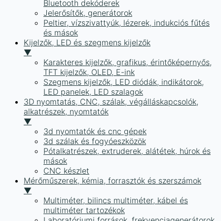
Bluetooth dekóderek
Jelerősítők, generátorok
Peltier, vízszivattyúk, lézerek, indukciós fűtés
és mások
Kijelzők, LED és szegmens kijelzők
▼
Karakteres kijelzők, grafikus, érintőképernyős,
TFT kijelzők, OLED, E-ink
Szegmens kijelzők, LED diódák, indikátorok,
LED panelek, LED szalagok
3D nyomtatás, CNC, szálak, végálláskapcsolók,
alkatrészek, nyomtatók
▼
3d nyomtatók és cnc gépek
3d szálak és fogyóeszközök
Pótalkatrészek, extruderek, alátétek, húrok és
mások
CNC készlet
Mérőműszerek, kémia, forrasztók és szerszámok
▼
Multiméter, bilincs multiméter, kábel és
multiméter tartozékok
Laboratóriumi források, frekvenciagenerátorok,