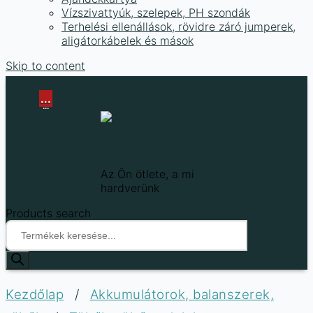
Vízszivattyúk, szelepek, PH szondák
Terhelési ellenállások, rövidre záró jumperek,
aligátorkábelek és mások
Skip to content
...
...
Techfun
Az Ön ötlete, a mi
hardverünk
Products search
Kezdőlap
/
Akkumulátorok, balanszerek,