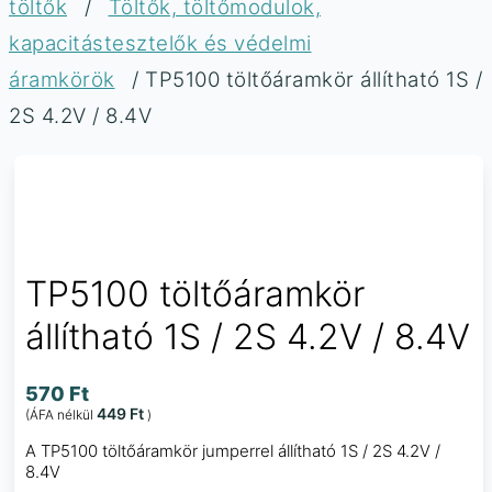
töltők
/
Töltők, töltőmodulok,
kapacitástesztelők és védelmi
áramkörök
/ TP5100 töltőáramkör állítható 1S /
2S 4.2V / 8.4V
TP5100 töltőáramkör
állítható 1S / 2S 4.2V / 8.4V
570
Ft
449
Ft
(ÁFA nélkül
)
A TP5100 töltőáramkör jumperrel állítható 1S / 2S 4.2V /
8.4V