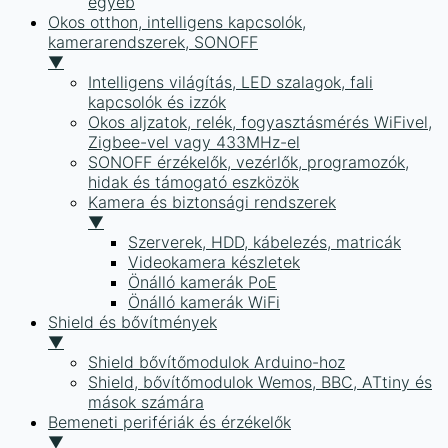
egyéb
Okos otthon, intelligens kapcsolók,
kamerarendszerek, SONOFF
▼
Intelligens világítás, LED szalagok, fali
kapcsolók és izzók
Okos aljzatok, relék, fogyasztásmérés WiFivel,
Zigbee-vel vagy 433MHz-el
SONOFF érzékelők, vezérlők, programozók,
hidak és támogató eszközök
Kamera és biztonsági rendszerek
▼
Szerverek, HDD, kábelezés, matricák
Videokamera készletek
Önálló kamerák PoE
Önálló kamerák WiFi
Shield és bővítmények
▼
Shield bővítőmodulok Arduino-hoz
Shield, bővítőmodulok Wemos, BBC, ATtiny és
mások számára
Bemeneti perifériák és érzékelők
▼