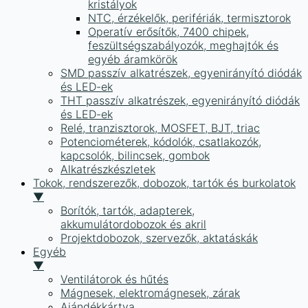
kristályok
NTC, érzékelők, perifériák, termisztorok
Operatív erősítők, 7400 chipek,
feszültségszabályozók, meghajtók és
egyéb áramkörök
SMD passzív alkatrészek, egyenirányító diódák
és LED-ek
THT passzív alkatrészek, egyenirányító diódák
és LED-ek
Relé, tranzisztorok, MOSFET, BJT, triac
Potenciométerek, kódolók, csatlakozók,
kapcsolók, bilincsek, gombok
Alkatrészkészletek
Tokok, rendszerezők, dobozok, tartók és burkolatok
▼
Borítók, tartók, adapterek,
akkumulátordobozok és akril
Projektdobozok, szervezők, aktatáskák
Egyéb
▼
Ventilátorok és hűtés
Mágnesek, elektromágnesek, zárak
Ajándékkártya