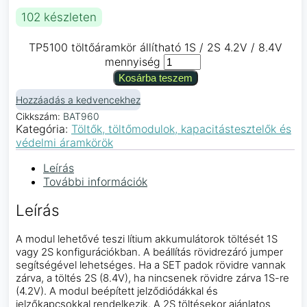
102 készleten
TP5100 töltőáramkör állítható 1S / 2S 4.2V / 8.4V
mennyiség
Kosárba teszem
Hozzáadás a kedvencekhez
Cikkszám:
BAT960
Kategória:
Töltők, töltőmodulok, kapacitástesztelők és
védelmi áramkörök
Leírás
További információk
Leírás
A modul lehetővé teszi lítium akkumulátorok töltését 1S
vagy 2S konfigurációkban. A beállítás rövidrezáró jumper
segítségével lehetséges. Ha a SET padok rövidre vannak
zárva, a töltés 2S (8.4V), ha nincsenek rövidre zárva 1S-re
(4.2V). A modul beépített jelződiódákkal és
jelzőkapcsokkal rendelkezik. A 2S töltésekor ajánlatos