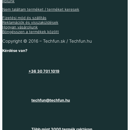
333
Ft
7 184
Ft
Rólunk
5 657
Ft
(ÁFA nélkül
)
Több variáció raktáron
Nem találtam terméket / terméket keresek
Több variáció raktáron
Több variáció raktáron
Fizetési mód és szállítás
Több információ
Raktáron 18 db
Reklamációk és visszaküldések
Több információ
Hogyan vásároljunk
Több információ
Böngésszen a termékek között
Copyright © 2016 – Techfun.sk / Techfun.hu
Kérdése van?
+36 30 701 1019
techfun@techfun.hu
Több mint 3000 termék raktáron