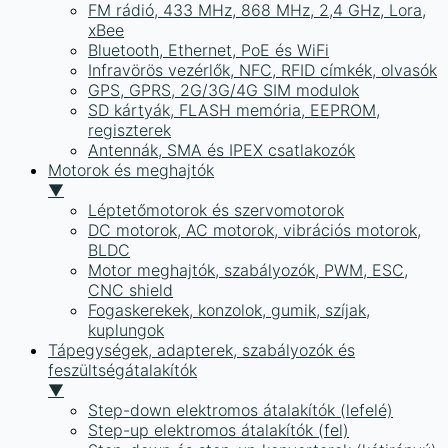
FM rádió, 433 MHz, 868 MHz, 2,4 GHz, Lora,
xBee
Bluetooth, Ethernet, PoE és WiFi
Infravörös vezérlők, NFC, RFID címkék, olvasók
GPS, GPRS, 2G/3G/4G SIM modulok
SD kártyák, FLASH memória, EEPROM,
regiszterek
Antennák, SMA és IPEX csatlakozók
Motorok és meghajtók
▼
Léptetőmotorok és szervomotorok
DC motorok, AC motorok, vibrációs motorok,
BLDC
Motor meghajtók, szabályozók, PWM, ESC,
CNC shield
Fogaskerekek, konzolok, gumik, szíjak,
kuplungok
Tápegységek, adapterek, szabályozók és
feszültségátalakítók
▼
Step-down elektromos átalakítók (lefelé)
Step-up elektromos átalakítók (fel)