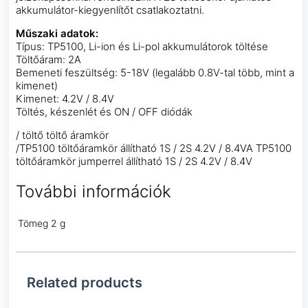
akkumulátor-kiegyenlítőt csatlakoztatni.
Műszaki adatok
:
Típus: TP5100, Li-ion és Li-pol akkumulátorok töltése
Töltőáram: 2A
Bemeneti feszültség: 5-18V (legalább 0.8V-tal több, mint a
kimenet)
Kimenet: 4.2V / 8.4V
Töltés, készenlét és ON / OFF diódák
/ töltő töltő áramkör
/TP5100 töltőáramkör állítható 1S / 2S 4.2V / 8.4VA TP5100
töltőáramkör jumperrel állítható 1S / 2S 4.2V / 8.4V
További információk
Tömeg
2 g
Related products