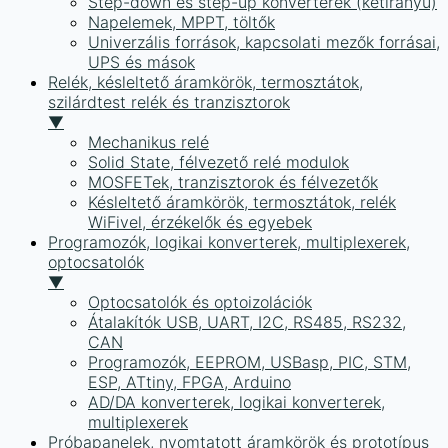
Step-down és step-up konverterek (kétirányú)
Napelemek, MPPT, töltők
Univerzális források, kapcsolati mezők forrásai,
UPS és mások
Relék, késleltető áramkörök, termosztátok,
szilárdtest relék és tranzisztorok
▼
Mechanikus relé
Solid State, félvezető relé modulok
MOSFETek, tranzisztorok és félvezetők
Késleltető áramkörök, termosztátok, relék
WiFivel, érzékelők és egyebek
Programozók, logikai konverterek, multiplexerek,
optocsatolók
▼
Optocsatolók és optoizolációk
Átalakítók USB, UART, I2C, RS485, RS232,
CAN
Programozók, EEPROM, USBasp, PIC, STM,
ESP, ATtiny, FPGA, Arduino
AD/DA konverterek, logikai konverterek,
multiplexerek
Próbapanelek, nyomtatott áramkörök és prototípus