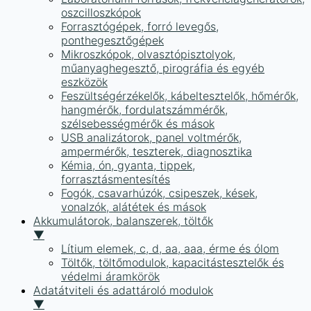
oszcilloszkópok
Forrasztógépek, forró levegős,
ponthegesztőgépek
Mikroszkópok, olvasztópisztolyok,
műanyaghegesztő, pirográfia és egyéb
eszközök
Feszültségérzékelők, kábeltesztelők, hőmérők,
hangmérők, fordulatszámmérők,
szélsebességmérők és mások
USB analizátorok, panel voltmérők,
ampermérők, teszterek, diagnosztika
Kémia, ón, gyanta, tippek,
forrasztásmentesítés
Fogók, csavarhúzók, csipeszek, kések,
vonalzók, alátétek és mások
Akkumulátorok, balanszerek, töltők
▼
Lítium elemek, c, d, aa, aaa, érme és ólom
Töltők, töltőmodulok, kapacitástesztelők és
védelmi áramkörök
Adatátviteli és adattároló modulok
▼