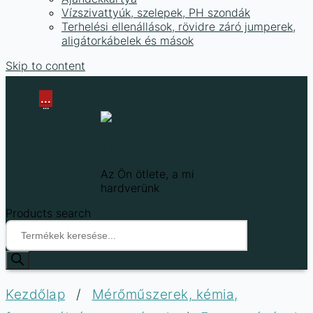
Vízszivattyúk, szelepek, PH szondák
Terhelési ellenállások, rövidre záró jumperek,
aligátorkábelek és mások
Skip to content
...
...
Techfun
Az Ön ötlete, a mi
hardverünk
Products search
Kezdőlap
/
Mérőműszerek, kémia,