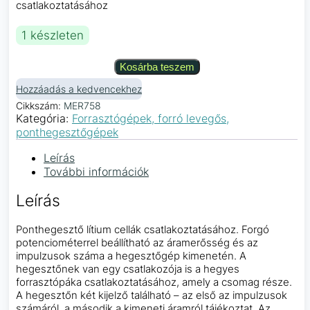
csatlakoztatásához
1 készleten
Kosárba teszem
Hozzáadás a kedvencekhez
Cikkszám:
MER758
Kategória:
Forrasztógépek, forró levegős,
ponthegesztőgépek
Leírás
További információk
Leírás
Ponthegesztő lítium cellák csatlakoztatásához. Forgó
potenciométerrel beállítható az áramerősség és az
impulzusok száma a hegesztőgép kimenetén. A
hegesztőnek van egy csatlakozója is a hegyes
forrasztópáka csatlakoztatásához, amely a csomag része.
A hegesztőn két kijelző található – az első az impulzusok
számáról, a második a kimeneti áramról tájékoztat. Az