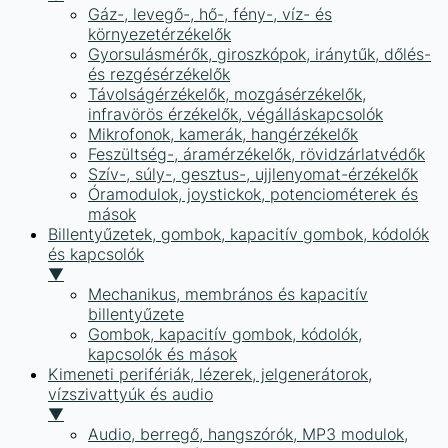
Gáz-, levegő-, hő-, fény-, víz- és
környezetérzékelők
Gyorsulásmérők, giroszkópok, iránytűk, dőlés-
és rezgésérzékelők
Távolságérzékelők, mozgásérzékelők,
infravörös érzékelők, végálláskapcsolók
Mikrofonok, kamerák, hangérzékelők
Feszültség-, áramérzékelők, rövidzárlatvédők
Szív-, súly-, gesztus-, ujjlenyomat-érzékelők
Óramodulok, joystickok, potenciométerek és
mások
Billentyűzetek, gombok, kapacitív gombok, kódolók
és kapcsolók
▼
Mechanikus, membrános és kapacitív
billentyűzete
Gombok, kapacitív gombok, kódolók,
kapcsolók és mások
Kimeneti perifériák, lézerek, jelgenerátorok,
vízszivattyúk és audio
▼
Audio, berregő, hangszórók, MP3 modulok,