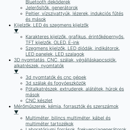
Bluetooth dekóderek
Jelerősítők, generátorok
Peltier, vízszivattyúk, lézerek, indukciós fűtés
és mások
Kijelzők, LED és szegmens kijelzők
▼
Karakteres kijelzők, grafikus, érintőképernyős,
TFT kijelzők, OLED, E-ink
Szegmens kijelzők, LED diódák, indikátorok,
LED panelek, LED szalagok
3D nyomtatás, CNC, szálak, végálláskapcsolók,
alkatrészek, nyomtatók
▼
3d nyomtatók és cnc gépek
3d szálak és fogyóeszközök
Pótalkatrészek, extruderek, alátétek, húrok és
mások
CNC készlet
Mérőműszerek, kémia, forrasztók és szerszámok
▼
Multiméter, bilincs multiméter, kábel és
multiméter tartozékok
Laboratóriumi források, frekvenciagenerátorok,