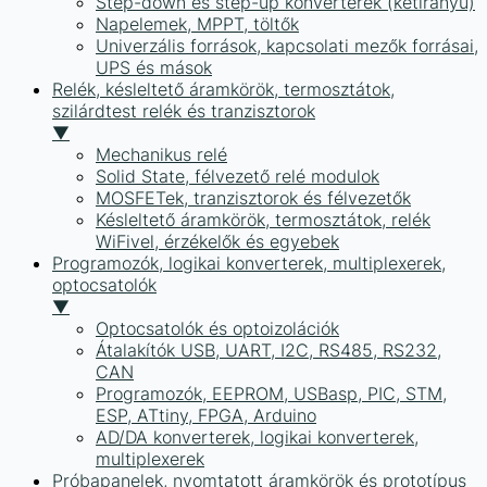
Step-down és step-up konverterek (kétirányú)
Napelemek, MPPT, töltők
Univerzális források, kapcsolati mezők forrásai,
UPS és mások
Relék, késleltető áramkörök, termosztátok,
szilárdtest relék és tranzisztorok
▼
Mechanikus relé
Solid State, félvezető relé modulok
MOSFETek, tranzisztorok és félvezetők
Késleltető áramkörök, termosztátok, relék
WiFivel, érzékelők és egyebek
Programozók, logikai konverterek, multiplexerek,
optocsatolók
▼
Optocsatolók és optoizolációk
Átalakítók USB, UART, I2C, RS485, RS232,
CAN
Programozók, EEPROM, USBasp, PIC, STM,
ESP, ATtiny, FPGA, Arduino
AD/DA konverterek, logikai konverterek,
multiplexerek
Próbapanelek, nyomtatott áramkörök és prototípus