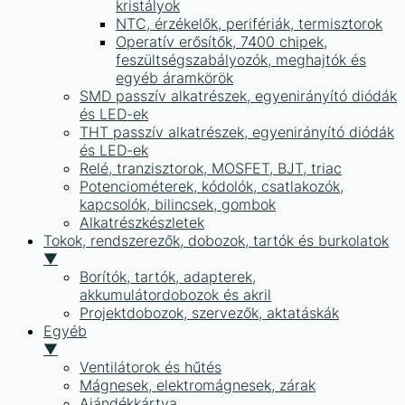
kristályok
NTC, érzékelők, perifériák, termisztorok
Operatív erősítők, 7400 chipek,
feszültségszabályozók, meghajtók és
egyéb áramkörök
SMD passzív alkatrészek, egyenirányító diódák
és LED-ek
THT passzív alkatrészek, egyenirányító diódák
és LED-ek
Relé, tranzisztorok, MOSFET, BJT, triac
Potenciométerek, kódolók, csatlakozók,
kapcsolók, bilincsek, gombok
Alkatrészkészletek
Tokok, rendszerezők, dobozok, tartók és burkolatok
▼
Borítók, tartók, adapterek,
akkumulátordobozok és akril
Projektdobozok, szervezők, aktatáskák
Egyéb
▼
Ventilátorok és hűtés
Mágnesek, elektromágnesek, zárak
Ajándékkártya