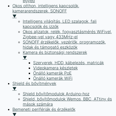
egyéb
Okos otthon, intelligens kapcsolók,
kamerarendszerek, SONOFF
▼
Intelligens világítás, LED szalagok, fali
kapcsolók és izzók
Okos aljzatok, relék, fogyasztásmérés WiFivel,
Zigbee-vel vagy 433MHz-el
SONOFF érzékelők, vezérlők, programozók,
hidak és támogató eszközök
Kamera és biztonsági rendszerek
▼
Szerverek, HDD, kábelezés, matricák
Videokamera készletek
Önálló kamerák PoE
Önálló kamerák WiFi
Shield és bővítmények
▼
Shield bővítőmodulok Arduino-hoz
Shield, bővítőmodulok Wemos, BBC, ATtiny és
mások számára
Bemeneti perifériák és érzékelők
▼