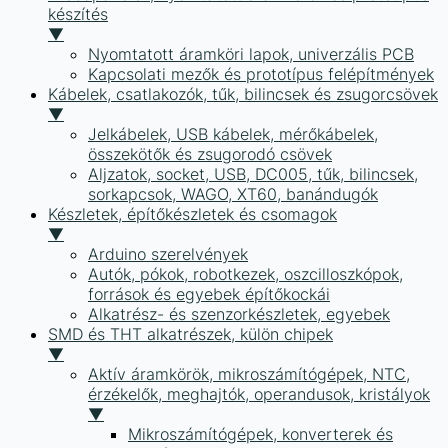
készítés
▼
Nyomtatott áramköri lapok, univerzális PCB
Kapcsolati mezők és prototípus felépítmények
Kábelek, csatlakozók, tűk, bilincsek és zsugorcsövek
▼
Jelkábelek, USB kábelek, mérőkábelek,
összekötők és zsugorodó csövek
Aljzatok, socket, USB, DC005, tűk, bilincsek,
sorkapcsok, WAGO, XT60, banándugók
Készletek, építőkészletek és csomagok
▼
Arduino szerelvények
Autók, pókok, robotkezek, oszcilloszkópok,
források és egyebek építőkockái
Alkatrész- és szenzorkészletek, egyebek
SMD és THT alkatrészek, külön chipek
▼
Aktív áramkörök, mikroszámítógépek, NTC,
érzékelők, meghajtók, operandusok, kristályok
▼
Mikroszámítógépek, konverterek és