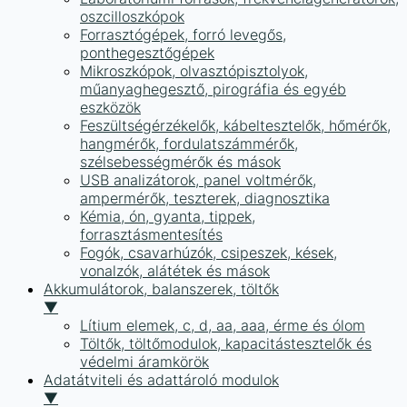
oszcilloszkópok
Forrasztógépek, forró levegős,
ponthegesztőgépek
Mikroszkópok, olvasztópisztolyok,
műanyaghegesztő, pirográfia és egyéb
eszközök
Feszültségérzékelők, kábeltesztelők, hőmérők,
hangmérők, fordulatszámmérők,
szélsebességmérők és mások
USB analizátorok, panel voltmérők,
ampermérők, teszterek, diagnosztika
Kémia, ón, gyanta, tippek,
forrasztásmentesítés
Fogók, csavarhúzók, csipeszek, kések,
vonalzók, alátétek és mások
Akkumulátorok, balanszerek, töltők
▼
Lítium elemek, c, d, aa, aaa, érme és ólom
Töltők, töltőmodulok, kapacitástesztelők és
védelmi áramkörök
Adatátviteli és adattároló modulok
▼