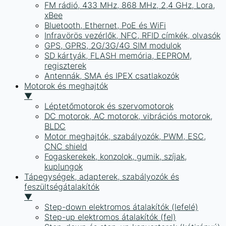
FM rádió, 433 MHz, 868 MHz, 2,4 GHz, Lora,
xBee
Bluetooth, Ethernet, PoE és WiFi
Infravörös vezérlők, NFC, RFID címkék, olvasók
GPS, GPRS, 2G/3G/4G SIM modulok
SD kártyák, FLASH memória, EEPROM,
regiszterek
Antennák, SMA és IPEX csatlakozók
Motorok és meghajtók
▼
Léptetőmotorok és szervomotorok
DC motorok, AC motorok, vibrációs motorok,
BLDC
Motor meghajtók, szabályozók, PWM, ESC,
CNC shield
Fogaskerekek, konzolok, gumik, szíjak,
kuplungok
Tápegységek, adapterek, szabályozók és
feszültségátalakítók
▼
Step-down elektromos átalakítók (lefelé)
Step-up elektromos átalakítók (fel)