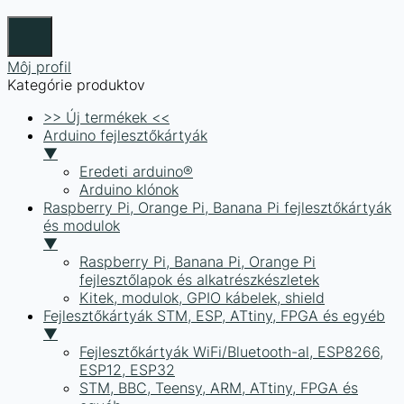
Môj profil
Kategórie produktov
>> Új termékek <<
Arduino fejlesztőkártyák
▼
Eredeti arduino®
Arduino klónok
Raspberry Pi, Orange Pi, Banana Pi fejlesztőkártyák
és modulok
▼
Raspberry Pi, Banana Pi, Orange Pi
fejlesztőlapok és alkatrészkészletek
Kitek, modulok, GPIO kábelek, shield
Fejlesztőkártyák STM, ESP, ATtiny, FPGA és egyéb
▼
Fejlesztőkártyák WiFi/Bluetooth-al, ESP8266,
ESP12, ESP32
STM, BBC, Teensy, ARM, ATtiny, FPGA és