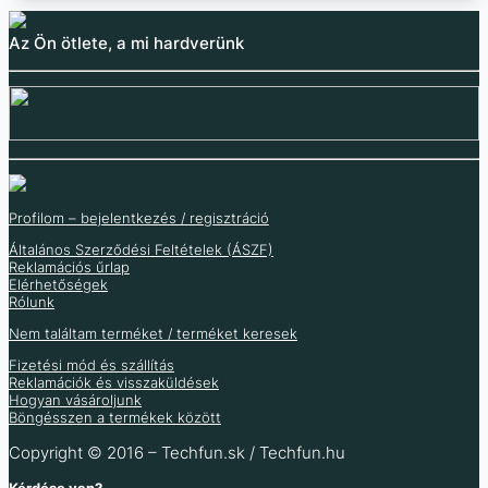
Az Ön ötlete, a mi hardverünk
Profilom – bejelentkezés / regisztráció
Általános Szerződési Feltételek (ÁSZF)
Reklamációs űrlap
Elérhetőségek
Rólunk
YIHUA 8508D+
Szívószerszám SMD
Kompakt ponthegesztő
YIHUA 948DQ-II
forrólevegős
chipek kezelésére
Nem találtam terméket / terméket keresek
forrasztóállomás
forrasztópáka
FFQ939
Fizetési mód és szállítás
füstelvezetővel
10 928
Ft
golyóval
Reklamációk és visszaküldések
8 605
Ft
(ÁFA nélkül
)
Hogyan vásároljunk
913
Ft
Böngésszen a termékek között
15 185
Ft
719
Ft
27 711
Ft
(ÁFA nélkül
)
11 957
Ft
(ÁFA nélkül
)
Copyright © 2016 – Techfun.sk / Techfun.hu
Raktáron 29 db
21 820
Ft
(ÁFA nélkül
)
Kérdése van?
Raktáron 3 db