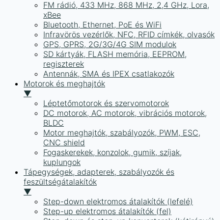
FM rádió, 433 MHz, 868 MHz, 2,4 GHz, Lora,
xBee
Bluetooth, Ethernet, PoE és WiFi
Infravörös vezérlők, NFC, RFID címkék, olvasók
GPS, GPRS, 2G/3G/4G SIM modulok
SD kártyák, FLASH memória, EEPROM,
regiszterek
Antennák, SMA és IPEX csatlakozók
Motorok és meghajtók
▼
Léptetőmotorok és szervomotorok
DC motorok, AC motorok, vibrációs motorok,
BLDC
Motor meghajtók, szabályozók, PWM, ESC,
CNC shield
Fogaskerekek, konzolok, gumik, szíjak,
kuplungok
Tápegységek, adapterek, szabályozók és
feszültségátalakítók
▼
Step-down elektromos átalakítók (lefelé)
Step-up elektromos átalakítók (fel)