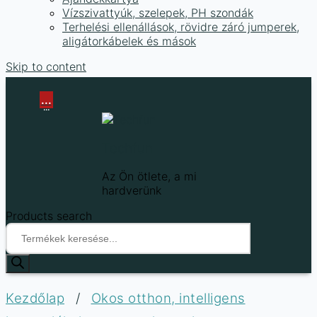
Vízszivattyúk, szelepek, PH szondák
Terhelési ellenállások, rövidre záró jumperek,
aligátorkábelek és mások
Skip to content
...
...
Techfun
Az Ön ötlete, a mi
hardverünk
Products search
Kezdőlap
/
Okos otthon, intelligens