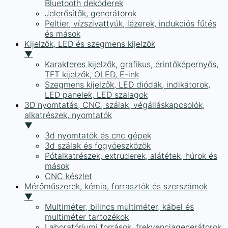
Bluetooth dekóderek
Jelerősítők, generátorok
Peltier, vízszivattyúk, lézerek, indukciós fűtés
és mások
Kijelzők, LED és szegmens kijelzők
▼
Karakteres kijelzők, grafikus, érintőképernyős,
TFT kijelzők, OLED, E-ink
Szegmens kijelzők, LED diódák, indikátorok,
LED panelek, LED szalagok
3D nyomtatás, CNC, szálak, végálláskapcsolók,
alkatrészek, nyomtatók
▼
3d nyomtatók és cnc gépek
3d szálak és fogyóeszközök
Pótalkatrészek, extruderek, alátétek, húrok és
mások
CNC készlet
Mérőműszerek, kémia, forrasztók és szerszámok
▼
Multiméter, bilincs multiméter, kábel és
multiméter tartozékok
Laboratóriumi források, frekvenciagenerátorok,