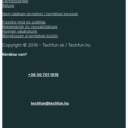
Elérhetőségek
Nincs raktáron
Raktáron 4 db
Rólunk
Nincs raktáron
Nincs raktáron
Nem találtam terméket / terméket keresek
Több információ
Több információ
Több információ
Fizetési mód és szállítás
Reklamációk és visszaküldések
Hogyan vásároljunk
Böngésszen a termékek között
Copyright © 2016 – Techfun.sk / Techfun.hu
Kérdése van?
+36 30 701 1019
techfun@techfun.hu