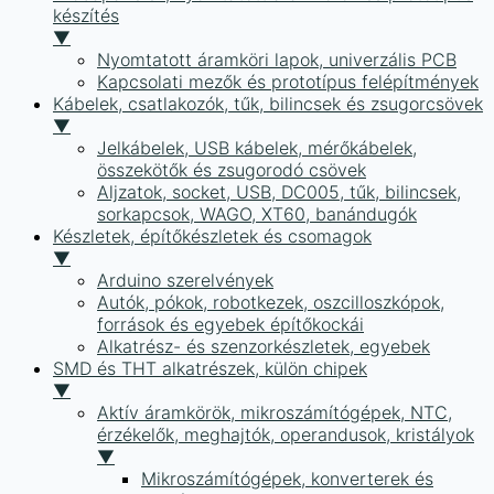
készítés
▼
Nyomtatott áramköri lapok, univerzális PCB
Kapcsolati mezők és prototípus felépítmények
Kábelek, csatlakozók, tűk, bilincsek és zsugorcsövek
▼
Jelkábelek, USB kábelek, mérőkábelek,
összekötők és zsugorodó csövek
Aljzatok, socket, USB, DC005, tűk, bilincsek,
sorkapcsok, WAGO, XT60, banándugók
Készletek, építőkészletek és csomagok
▼
Arduino szerelvények
Autók, pókok, robotkezek, oszcilloszkópok,
források és egyebek építőkockái
Alkatrész- és szenzorkészletek, egyebek
SMD és THT alkatrészek, külön chipek
▼
Aktív áramkörök, mikroszámítógépek, NTC,
érzékelők, meghajtók, operandusok, kristályok
▼
Mikroszámítógépek, konverterek és