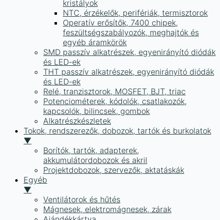
kristályok
NTC, érzékelők, perifériák, termisztorok
Operatív erősítők, 7400 chipek,
feszültségszabályozók, meghajtók és
egyéb áramkörök
SMD passzív alkatrészek, egyenirányító diódák
és LED-ek
THT passzív alkatrészek, egyenirányító diódák
és LED-ek
Relé, tranzisztorok, MOSFET, BJT, triac
Potenciométerek, kódolók, csatlakozók,
kapcsolók, bilincsek, gombok
Alkatrészkészletek
Tokok, rendszerezők, dobozok, tartók és burkolatok
▼
Borítók, tartók, adapterek,
akkumulátordobozok és akril
Projektdobozok, szervezők, aktatáskák
Egyéb
▼
Ventilátorok és hűtés
Mágnesek, elektromágnesek, zárak
Ajándékkártya