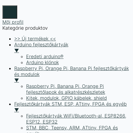
Môj profil
Kategórie produktov
>> Új termékek <<
Arduino fejlesztőkártyák
▼
Eredeti arduino®
Arduino klónok
Raspberry Pi, Orange Pi, Banana Pi fejlesztőkártyák
és modulok
▼
Raspberry Pi, Banana Pi, Orange Pi
fejlesztőlapok és alkatrészkészletek
Kitek, modulok, GPIO kábelek, shield
Fejlesztőkártyák STM, ESP, ATtiny, FPGA és egyéb
▼
Fejlesztőkártyák WiFi/Bluetooth-al, ESP8266,
ESP12, ESP32
STM, BBC, Teensy, ARM, ATtiny, FPGA és