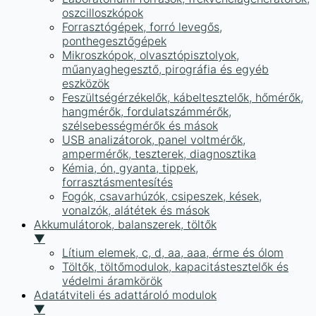
oszcilloszkópok
Forrasztógépek, forró levegős,
ponthegesztőgépek
Mikroszkópok, olvasztópisztolyok,
műanyaghegesztő, pirográfia és egyéb
eszközök
Feszültségérzékelők, kábeltesztelők, hőmérők,
hangmérők, fordulatszámmérők,
szélsebességmérők és mások
USB analizátorok, panel voltmérők,
ampermérők, teszterek, diagnosztika
Kémia, ón, gyanta, tippek,
forrasztásmentesítés
Fogók, csavarhúzók, csipeszek, kések,
vonalzók, alátétek és mások
Akkumulátorok, balanszerek, töltők
▼
Lítium elemek, c, d, aa, aaa, érme és ólom
Töltők, töltőmodulok, kapacitástesztelők és
védelmi áramkörök
Adatátviteli és adattároló modulok
▼