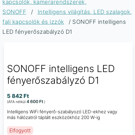
kapcsolók, kamerarendszerek,
SONOFF
/
Intelligens világítás, LED szalagok,
fali kapcsolók és izzók
/ SONOFF intelligens
LED fényerőszabályzó D1
SONOFF intelligens LED
fényerőszabályzó D1
5 842
Ft
4 600
Ft
(ÁFA nélkül
)
Intelligens WiFi fényerő-szabályozó LED-ekhez vagy
más hálózatról táplált eszközökhöz 200 W-ig
Elfogyott