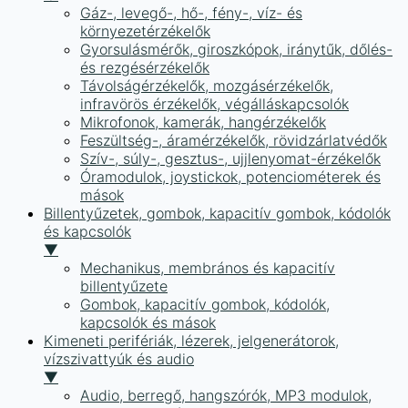
Gáz-, levegő-, hő-, fény-, víz- és
környezetérzékelők
Gyorsulásmérők, giroszkópok, iránytűk, dőlés-
és rezgésérzékelők
Távolságérzékelők, mozgásérzékelők,
infravörös érzékelők, végálláskapcsolók
Mikrofonok, kamerák, hangérzékelők
Feszültség-, áramérzékelők, rövidzárlatvédők
Szív-, súly-, gesztus-, ujjlenyomat-érzékelők
Óramodulok, joystickok, potenciométerek és
mások
Billentyűzetek, gombok, kapacitív gombok, kódolók
és kapcsolók
▼
Mechanikus, membrános és kapacitív
billentyűzete
Gombok, kapacitív gombok, kódolók,
kapcsolók és mások
Kimeneti perifériák, lézerek, jelgenerátorok,
vízszivattyúk és audio
▼
Audio, berregő, hangszórók, MP3 modulok,