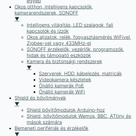
egyéb
Okos otthon, intelligens kapcsolók,
kamerarendszerek, SONOFF
▼
Intelligens világítás, LED szalagok, fali
kapcsolók és izzók
Okos aljzatok, relék, fogyasztásmérés WiFivel,
Zigbee-vel vagy 433MHz-el
SONOFF érzékelők, vezérlők, programozók,
hidak és támogató eszközök
Kamera és biztonsági rendszerek
▼
Szerverek, HDD, kábelezés, matricák
Videokamera készletek
Önálló kamerák PoE
Önálló kamerák WiFi
Shield és bővítmények
▼
Shield bővítőmodulok Arduino-hoz
Shield, bővítőmodulok Wemos, BBC, ATtiny és
mások számára
Bemeneti perifériák és érzékelők
▼