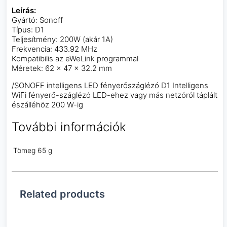
Leírás:
Gyártó: Sonoff
Típus: D1
Teljesítmény: 200W (akár 1A)
Frekvencia: 433.92 MHz
Kompatibilis az eWeLink programmal
Méretek: 62 x 47 x 32.2 mm
/SONOFF intelligens LED fényerőszáglézó D1 Intelligens
WiFi fényerő-száglézó LED-ehez vagy más netzóról táplált
észálléhöz 200 W-ig
További információk
Tömeg
65 g
Related products