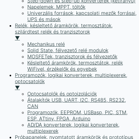
Step-down és step-up konverterek (kétirányú)
Napelemek, MPPT, töltők
Univerzális források, kapcsolati mezők forrásai,
UPS és mások
Relék, késleltető áramkörök, termosztátok,
szilárdtest relék és tranzisztorok
▼
Mechanikus relé
Solid State, félvezető relé modulok
MOSFETek, tranzisztorok és félvezetők
Késleltető áramkörök, termosztátok, relék
WiFivel, érzékelők és egyebek
Programozók, logikai konverterek, multiplexerek,
optocsatolók
▼
Optocsatolók és optoizolációk
Átalakítók USB, UART, I2C, RS485, RS232,
CAN
Programozók, EEPROM, USBasp, PIC, STM,
ESP, ATtiny, FPGA, Arduino
AD/DA konverterek, logikai konverterek,
multiplexerek
Próbapanelek, nyomtatott áramkörök és prototípus