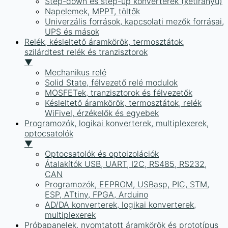
Step-down és step-up konverterek (kétirányú)
Napelemek, MPPT, töltők
Univerzális források, kapcsolati mezők forrásai,
UPS és mások
Relék, késleltető áramkörök, termosztátok,
szilárdtest relék és tranzisztorok
▼
Mechanikus relé
Solid State, félvezető relé modulok
MOSFETek, tranzisztorok és félvezetők
Késleltető áramkörök, termosztátok, relék
WiFivel, érzékelők és egyebek
Programozók, logikai konverterek, multiplexerek,
optocsatolók
▼
Optocsatolók és optoizolációk
Átalakítók USB, UART, I2C, RS485, RS232,
CAN
Programozók, EEPROM, USBasp, PIC, STM,
ESP, ATtiny, FPGA, Arduino
AD/DA konverterek, logikai konverterek,
multiplexerek
Próbapanelek, nyomtatott áramkörök és prototípus