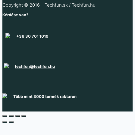
1 076
Ft
(ÁFA nélkül
)
Copyright © 2016 – Techfun.sk / Techfun.hu
Raktáron 33 db
Raktáron 49 db
Raktáron 276 db
Kérdése van?
Raktáron 37 db
+36 30 701 1019
techfun@techfun.hu
Több mint 3000 termék raktáron