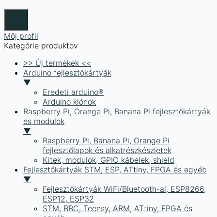
Môj profil
Kategórie produktov
>> Új termékek <<
Arduino fejlesztőkártyák
▼
Eredeti arduino®
Arduino klónok
Raspberry Pi, Orange Pi, Banana Pi fejlesztőkártyák
és modulok
▼
Raspberry Pi, Banana Pi, Orange Pi
fejlesztőlapok és alkatrészkészletek
Kitek, modulok, GPIO kábelek, shield
Fejlesztőkártyák STM, ESP, ATtiny, FPGA és egyéb
▼
Fejlesztőkártyák WiFi/Bluetooth-al, ESP8266,
ESP12, ESP32
STM, BBC, Teensy, ARM, ATtiny, FPGA és