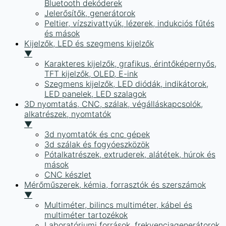
Bluetooth dekóderek
Jelerősítők, generátorok
Peltier, vízszivattyúk, lézerek, indukciós fűtés
és mások
Kijelzők, LED és szegmens kijelzők
▼
Karakteres kijelzők, grafikus, érintőképernyős,
TFT kijelzők, OLED, E-ink
Szegmens kijelzők, LED diódák, indikátorok,
LED panelek, LED szalagok
3D nyomtatás, CNC, szálak, végálláskapcsolók,
alkatrészek, nyomtatók
▼
3d nyomtatók és cnc gépek
3d szálak és fogyóeszközök
Pótalkatrészek, extruderek, alátétek, húrok és
mások
CNC készlet
Mérőműszerek, kémia, forrasztók és szerszámok
▼
Multiméter, bilincs multiméter, kábel és
multiméter tartozékok
Laboratóriumi források, frekvenciagenerátorok,