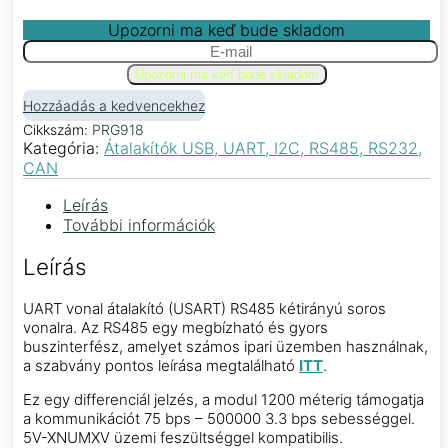
Upozorni ma keď bude skladom
Hozzáadás a kedvencekhez
Cikkszám:
PRG918
Kategória:
Átalakítók USB, UART, I2C, RS485, RS232,
CAN
Leírás
További információk
Leírás
UART vonal átalakító (USART) RS485 kétirányú soros
vonalra. Az RS485 egy megbízható és gyors
buszinterfész, amelyet számos ipari üzemben használnak,
a szabvány pontos leírása megtalálható
ITT
.
Ez egy differenciál jelzés, a modul 1200 méterig támogatja
a kommunikációt 75 bps – 500000 3.3 bps sebességgel.
5V-XNUMXV üzemi feszültséggel kompatibilis.