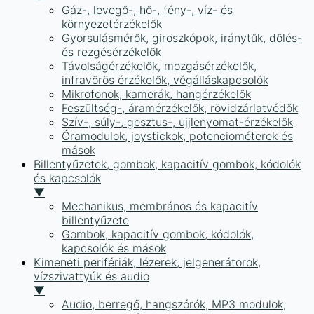
Gáz-, levegő-, hő-, fény-, víz- és
környezetérzékelők
Gyorsulásmérők, giroszkópok, iránytűk, dőlés-
és rezgésérzékelők
Távolságérzékelők, mozgásérzékelők,
infravörös érzékelők, végálláskapcsolók
Mikrofonok, kamerák, hangérzékelők
Feszültség-, áramérzékelők, rövidzárlatvédők
Szív-, súly-, gesztus-, ujjlenyomat-érzékelők
Óramodulok, joystickok, potenciométerek és
mások
Billentyűzetek, gombok, kapacitív gombok, kódolók
és kapcsolók
▼
Mechanikus, membrános és kapacitív
billentyűzete
Gombok, kapacitív gombok, kódolók,
kapcsolók és mások
Kimeneti perifériák, lézerek, jelgenerátorok,
vízszivattyúk és audio
▼
Audio, berregő, hangszórók, MP3 modulok,