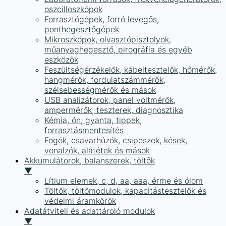
oszcilloszkópok
Forrasztógépek, forró levegős,
ponthegesztőgépek
Mikroszkópok, olvasztópisztolyok,
műanyaghegesztő, pirográfia és egyéb
eszközök
Feszültségérzékelők, kábeltesztelők, hőmérők,
hangmérők, fordulatszámmérők,
szélsebességmérők és mások
USB analizátorok, panel voltmérők,
ampermérők, teszterek, diagnosztika
Kémia, ón, gyanta, tippek,
forrasztásmentesítés
Fogók, csavarhúzók, csipeszek, kések,
vonalzók, alátétek és mások
Akkumulátorok, balanszerek, töltők
▼
Lítium elemek, c, d, aa, aaa, érme és ólom
Töltők, töltőmodulok, kapacitástesztelők és
védelmi áramkörök
Adatátviteli és adattároló modulok
▼