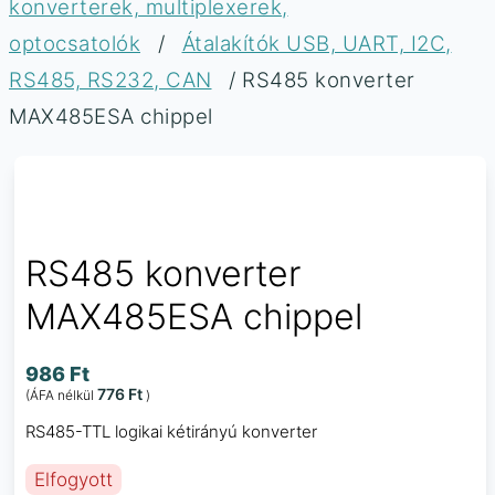
konverterek, multiplexerek,
optocsatolók
/
Átalakítók USB, UART, I2C,
RS485, RS232, CAN
/ RS485 konverter
MAX485ESA chippel
RS485 konverter
MAX485ESA chippel
986
Ft
776
Ft
(ÁFA nélkül
)
RS485-TTL logikai kétirányú konverter
Elfogyott