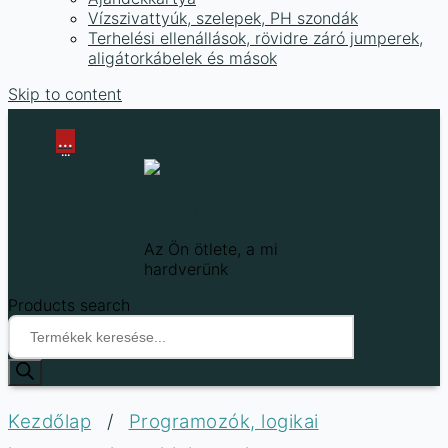
Vízszivattyúk, szelepek, PH szondák
Terhelési ellenállások, rövidre záró jumperek,
aligátorkábelek és mások
Skip to content
...
...
Techfun
Az Ön ötlete, a mi
hardverünk
Products search
Kezdőlap
/
Programozók, logikai