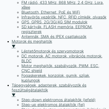
FM rádió, 433 MHz, 868 MHz, 2,4 GHz, Lora,
xBee
Bluetooth, Ethernet, PoE és WiFi
Infravörös vezérlők, NFC, RFID címkék, olvasók
GPS, GPRS, 2G/3G/4G SIM modulok
SD kártyák, FLASH memória, EEPROM,
regiszterek
Antennák, SMA és IPEX csatlakozók
Motorok és meghajtók
▼
Léptetőmotorok és szervomotorok
DC motorok, AC motorok, vibrációs motorok,
BLDC
Motor meghajtók, szabályozók, PWM, ESC,
CNC shield
Fogaskerekek, konzolok, gumik, szíjak,
kuplungok
Tápegységek, adapterek, szabályozók és
feszültségátalakítók
▼
Step-down elektromos átalakítók (lefelé)
Step-up elektromos átalakítók (fel)