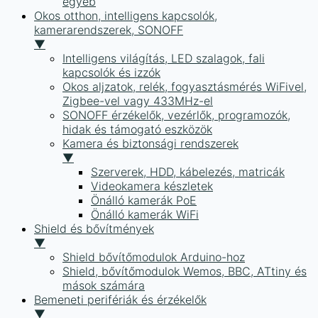
egyéb
Okos otthon, intelligens kapcsolók,
kamerarendszerek, SONOFF
▼
Intelligens világítás, LED szalagok, fali
kapcsolók és izzók
Okos aljzatok, relék, fogyasztásmérés WiFivel,
Zigbee-vel vagy 433MHz-el
SONOFF érzékelők, vezérlők, programozók,
hidak és támogató eszközök
Kamera és biztonsági rendszerek
▼
Szerverek, HDD, kábelezés, matricák
Videokamera készletek
Önálló kamerák PoE
Önálló kamerák WiFi
Shield és bővítmények
▼
Shield bővítőmodulok Arduino-hoz
Shield, bővítőmodulok Wemos, BBC, ATtiny és
mások számára
Bemeneti perifériák és érzékelők
▼