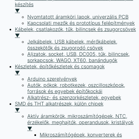
készítés
▼
Nyomtatott áramköri lapok, univerzális PCB
Kapcsolati mezők és prototípus felépítmények
Kábelek, csatlakozók, tűk, bilincsek és zsugorcsövek
▼
Jelkábelek, USB kábelek, mérőkábelek,
összekötők és zsugorodó csövek
Aljzatok, socket, USB, DC005, tűk, bilincsek,
sorkapcsok, WAGO, XT60, banándugók
Készletek, építőkészletek és csomagok
▼
Arduino szerelvények
Autók, pókok, robotkezek, oszcilloszkópok,
források és egyebek építőkockái
Alkatrész- és szenzorkészletek, egyebek
SMD és THT alkatrészek, külön chipek
▼
Aktív áramkörök, mikroszámítógépek, NTC,
érzékelők, meghajtók, operandusok, kristályok
▼
Mikroszámítógépek, konverterek és