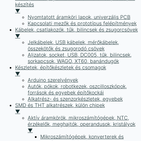
készítés
▼
Nyomtatott áramköri lapok, univerzális PCB
Kapcsolati mezők és prototípus felépítmények
Kábelek, csatlakozók, tűk, bilincsek és zsugorcsövek
▼
Jelkábelek, USB kábelek, mérőkábelek,
összekötők és zsugorodó csövek
Aljzatok, socket, USB, DC005, tűk, bilincsek,
sorkapcsok, WAGO, XT60, banándugók
Készletek, építőkészletek és csomagok
▼
Arduino szerelvények
Autók, pókok, robotkezek, oszcilloszkópok,
források és egyebek építőkockái
Alkatrész- és szenzorkészletek, egyebek
SMD és THT alkatrészek, külön chipek
▼
Aktív áramkörök, mikroszámítógépek, NTC,
érzékelők, meghajtók, operandusok, kristályok
▼
Mikroszámítógépek, konverterek és