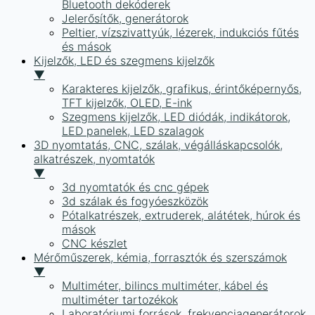
Bluetooth dekóderek
Jelerősítők, generátorok
Peltier, vízszivattyúk, lézerek, indukciós fűtés
és mások
Kijelzők, LED és szegmens kijelzők
▼
Karakteres kijelzők, grafikus, érintőképernyős,
TFT kijelzők, OLED, E-ink
Szegmens kijelzők, LED diódák, indikátorok,
LED panelek, LED szalagok
3D nyomtatás, CNC, szálak, végálláskapcsolók,
alkatrészek, nyomtatók
▼
3d nyomtatók és cnc gépek
3d szálak és fogyóeszközök
Pótalkatrészek, extruderek, alátétek, húrok és
mások
CNC készlet
Mérőműszerek, kémia, forrasztók és szerszámok
▼
Multiméter, bilincs multiméter, kábel és
multiméter tartozékok
Laboratóriumi források, frekvenciagenerátorok,