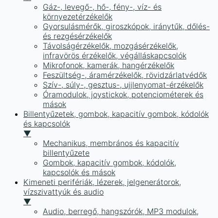
Gáz-, levegő-, hő-, fény-, víz- és
környezetérzékelők
Gyorsulásmérők, giroszkópok, iránytűk, dőlés-
és rezgésérzékelők
Távolságérzékelők, mozgásérzékelők,
infravörös érzékelők, végálláskapcsolók
Mikrofonok, kamerák, hangérzékelők
Feszültség-, áramérzékelők, rövidzárlatvédők
Szív-, súly-, gesztus-, ujjlenyomat-érzékelők
Óramodulok, joystickok, potenciométerek és
mások
Billentyűzetek, gombok, kapacitív gombok, kódolók
és kapcsolók
▼
Mechanikus, membrános és kapacitív
billentyűzete
Gombok, kapacitív gombok, kódolók,
kapcsolók és mások
Kimeneti perifériák, lézerek, jelgenerátorok,
vízszivattyúk és audio
▼
Audio, berregő, hangszórók, MP3 modulok,