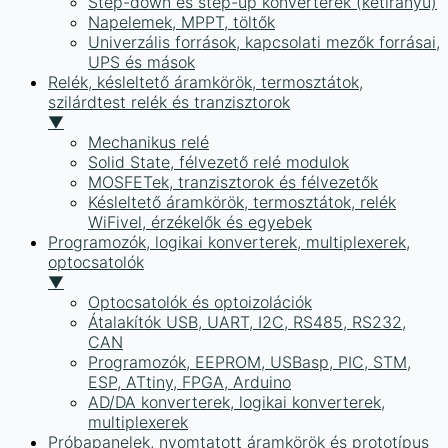
Step-down és step-up konverterek (kétirányú)
Napelemek, MPPT, töltők
Univerzális források, kapcsolati mezők forrásai,
UPS és mások
Relék, késleltető áramkörök, termosztátok,
szilárdtest relék és tranzisztorok
▼
Mechanikus relé
Solid State, félvezető relé modulok
MOSFETek, tranzisztorok és félvezetők
Késleltető áramkörök, termosztátok, relék
WiFivel, érzékelők és egyebek
Programozók, logikai konverterek, multiplexerek,
optocsatolók
▼
Optocsatolók és optoizolációk
Átalakítók USB, UART, I2C, RS485, RS232,
CAN
Programozók, EEPROM, USBasp, PIC, STM,
ESP, ATtiny, FPGA, Arduino
AD/DA konverterek, logikai konverterek,
multiplexerek
Próbapanelek, nyomtatott áramkörök és prototípus