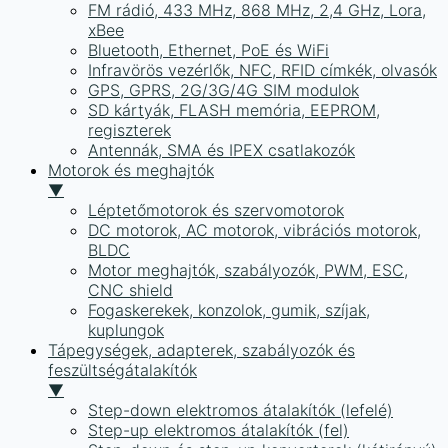
FM rádió, 433 MHz, 868 MHz, 2,4 GHz, Lora,
xBee
Bluetooth, Ethernet, PoE és WiFi
Infravörös vezérlők, NFC, RFID címkék, olvasók
GPS, GPRS, 2G/3G/4G SIM modulok
SD kártyák, FLASH memória, EEPROM,
regiszterek
Antennák, SMA és IPEX csatlakozók
Motorok és meghajtók
▼
Léptetőmotorok és szervomotorok
DC motorok, AC motorok, vibrációs motorok,
BLDC
Motor meghajtók, szabályozók, PWM, ESC,
CNC shield
Fogaskerekek, konzolok, gumik, szíjak,
kuplungok
Tápegységek, adapterek, szabályozók és
feszültségátalakítók
▼
Step-down elektromos átalakítók (lefelé)
Step-up elektromos átalakítók (fel)