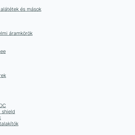
 alátétek és mások
delmi áramkörök
Bee
rek
LDC
 shield
k
alakítók