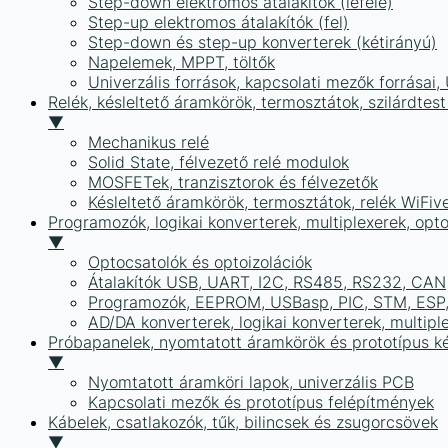
Step-down elektromos átalakítók (lefelé)
Step-up elektromos átalakítók (fel)
Step-down és step-up konverterek (kétirányú)
Napelemek, MPPT, töltők
Univerzális források, kapcsolati mezők forrásai
Relék, késleltető áramkörök, termosztátok, szilárdtest
▼
Mechanikus relé
Solid State, félvezető relé modulok
MOSFETek, tranzisztorok és félvezetők
Késleltető áramkörök, termosztátok, relék WiFiv
Programozók, logikai konverterek, multiplexerek, opt
▼
Optocsatolók és optoizolációk
Átalakítók USB, UART, I2C, RS485, RS232, CAN
Programozók, EEPROM, USBasp, PIC, STM, ESP, 
AD/DA konverterek, logikai konverterek, multipl
Próbapanelek, nyomtatott áramkörök és prototípus ké
▼
Nyomtatott áramköri lapok, univerzális PCB
Kapcsolati mezők és prototípus felépítmények
Kábelek, csatlakozók, tűk, bilincsek és zsugorcsövek
▼