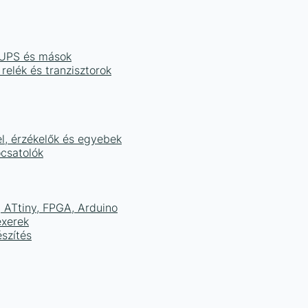
, UPS és mások
 relék és tranzisztorok
el, érzékelők és egyebek
ocsatolók
ATtiny, FPGA, Arduino
exerek
szítés