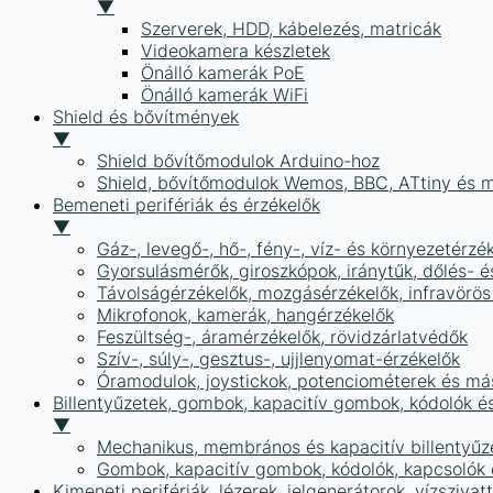
▼
Szerverek, HDD, kábelezés, matricák
Videokamera készletek
Önálló kamerák PoE
Önálló kamerák WiFi
Shield és bővítmények
▼
Shield bővítőmodulok Arduino-hoz
Shield, bővítőmodulok Wemos, BBC, ATtiny és 
Bemeneti perifériák és érzékelők
▼
Gáz-, levegő-, hő-, fény-, víz- és környezetérzé
Gyorsulásmérők, giroszkópok, iránytűk, dőlés- é
Távolságérzékelők, mozgásérzékelők, infravörös
Mikrofonok, kamerák, hangérzékelők
Feszültség-, áramérzékelők, rövidzárlatvédők
Szív-, súly-, gesztus-, ujjlenyomat-érzékelők
Óramodulok, joystickok, potenciométerek és má
Billentyűzetek, gombok, kapacitív gombok, kódolók é
▼
Mechanikus, membrános és kapacitív billentyűz
Gombok, kapacitív gombok, kódolók, kapcsolók
Kimeneti perifériák, lézerek, jelgenerátorok, vízszivat