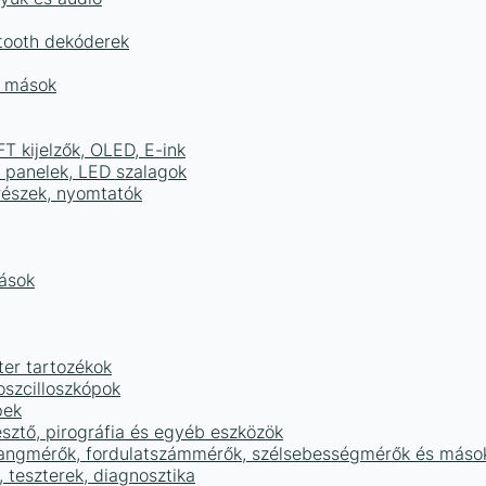
tooth dekóderek
és mások
FT kijelzők, OLED, E-ink
D panelek, LED szalagok
részek, nyomtatók
mások
ter tartozékok
oszcilloszkópok
pek
sztő, pirográfia és egyéb eszközök
 hangmérők, fordulatszámmérők, szélsebességmérők és máso
 teszterek, diagnosztika