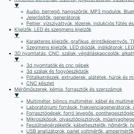
▼
Audio, berregő, hangszórók, MP3 modulok, Blue
Jelerősítők, generátorok
Peltier, vízszivattyúk, lézerek, indukciós fűtés 
Kijelzők, LED és szegmens kijelzők
▼
Karakteres kijelzők, grafikus, érintőképernyős, T
Szegmens kijelzők, LED diódák, indikátorok, LE
3D nyomtatás, CNC, szálak, végálláskapcsolók, alkat
▼
3d nyomtatók és cnc gépek
3d szálak és fogyóeszközök
Pótalkatrészek, extruderek, alátétek, húrok és 
CNC készlet
Mérőműszerek, kémia, forrasztók és szerszámok
▼
Multiméter, bilincs multiméter, kábel és multimé
Laboratóriumi források, frekvenciagenerátorok, 
Forrasztógépek, forró levegős, ponthegesztőgé
Mikroszkópok, olvasztópisztolyok, műanyaghege
Feszültségérzékelők, kábeltesztelők, hőmérők,
USB analizátorok, panel voltmérők, ampermérők,