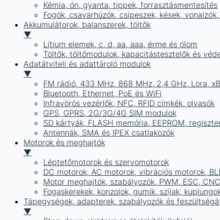
Kémia, ón, gyanta, tippek, forrasztásmentesítés
Fogók, csavarhúzók, csipeszek, kések, vonalzók,
Akkumulátorok, balanszerek, töltők
▼
Lítium elemek, c, d, aa, aaa, érme és ólom
Töltők, töltőmodulok, kapacitástesztelők és vé
Adatátviteli és adattároló modulok
▼
FM rádió, 433 MHz, 868 MHz, 2,4 GHz, Lora, x
Bluetooth, Ethernet, PoE és WiFi
Infravörös vezérlők, NFC, RFID címkék, olvasók
GPS, GPRS, 2G/3G/4G SIM modulok
SD kártyák, FLASH memória, EEPROM, regiszte
Antennák, SMA és IPEX csatlakozók
Motorok és meghajtók
▼
Léptetőmotorok és szervomotorok
DC motorok, AC motorok, vibrációs motorok, B
Motor meghajtók, szabályozók, PWM, ESC, CNC
Fogaskerekek, konzolok, gumik, szíjak, kuplungo
Tápegységek, adapterek, szabályozók és feszültségát
▼