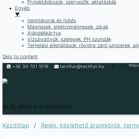
Projektdobozok, szervezők, aktatáskák
Egyéb
▼
Ventilátorok és hűtés
Mágnesek, elektromágnesek, zárak
Ajándékkártya
Vízszivattyúk, szelepek, PH szondák
Terhelési ellenállások, rövidre záró jumperek, a
Skip to content
Magyar
+36 30 701 1019
techfun@techfun.hu
Techfun
Az Ön ötlete, a mi hardverünk
Kezdőlap
/
Relék, késleltető áramkörök, termo