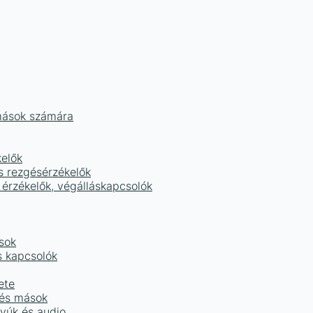
mások számára
kelők
s rezgésérzékelők
 érzékelők, végálláskapcsolók
sok
s kapcsolók
ete
 és mások
tyúk és audio