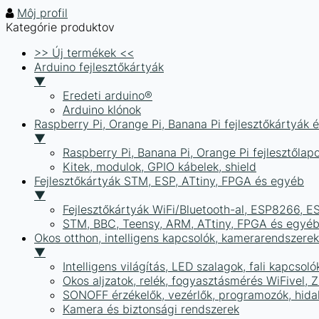
Môj profil
Kategórie produktov
>> Új termékek <<
Arduino fejlesztőkártyák
▼
Eredeti arduino®
Arduino klónok
Raspberry Pi, Orange Pi, Banana Pi fejlesztőkártyák 
▼
Raspberry Pi, Banana Pi, Orange Pi fejlesztőlap
Kitek, modulok, GPIO kábelek, shield
Fejlesztőkártyák STM, ESP, ATtiny, FPGA és egyéb
▼
Fejlesztőkártyák WiFi/Bluetooth-al, ESP8266, 
STM, BBC, Teensy, ARM, ATtiny, FPGA és egyé
Okos otthon, intelligens kapcsolók, kamerarendszer
▼
Intelligens világítás, LED szalagok, fali kapcsoló
Okos aljzatok, relék, fogyasztásmérés WiFivel,
SONOFF érzékelők, vezérlők, programozók, hid
Kamera és biztonsági rendszerek