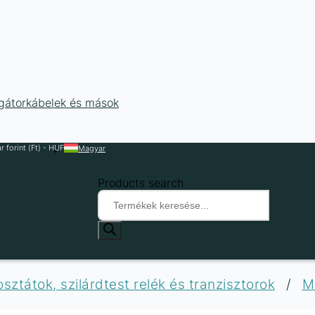
ligátorkábelek és mások
 forint (Ft) - HUF
Magyar
Products search
sztátok, szilárdtest relék és tranzisztorok
/
M