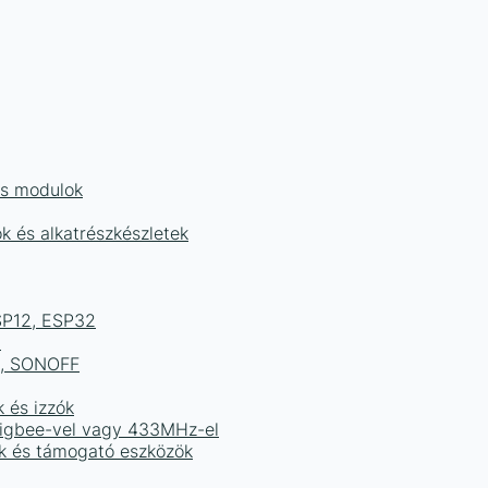
és modulok
ok és alkatrészkészletek
ESP12, ESP32
b
ek, SONOFF
k és izzók
 Zigbee-vel vagy 433MHz-el
ak és támogató eszközök