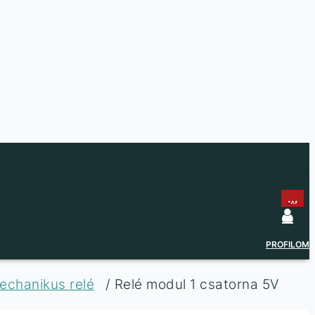
...
...
PROFILOM
echanikus relé
/ Relé modul 1 csatorna 5V