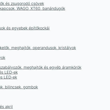
tők és zsugorodó csövek
sorkapcsok, WAGO, XT60, banándugók
ások és egyebek építőkockái
elők, meghajtók, operandusok, kristályok
yok
égszabályozók, meghajtók és egyéb áramkörök
 és LED-ek
és LED-ek
ók, bilincsek, gombok
s akril