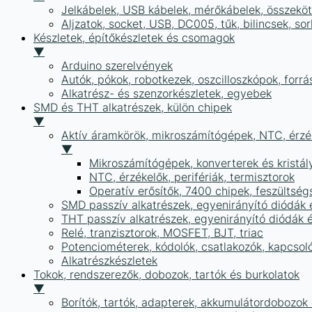
Jelkábelek, USB kábelek, mérőkábelek, összekö
Aljzatok, socket, USB, DC005, tűk, bilincsek, 
Készletek, építőkészletek és csomagok
▼
Arduino szerelvények
Autók, pókok, robotkezek, oszcilloszkópok, forr
Alkatrész- és szenzorkészletek, egyebek
SMD és THT alkatrészek, külön chipek
▼
Aktív áramkörök, mikroszámítógépek, NTC, érzék
▼
Mikroszámítógépek, konverterek és kristál
NTC, érzékelők, perifériák, termisztorok
Operatív erősítők, 7400 chipek, feszülts
SMD passzív alkatrészek, egyenirányító diódák
THT passzív alkatrészek, egyenirányító diódák 
Relé, tranzisztorok, MOSFET, BJT, triac
Potenciométerek, kódolók, csatlakozók, kapcsol
Alkatrészkészletek
Tokok, rendszerezők, dobozok, tartók és burkolatok
▼
Borítók, tartók, adapterek, akkumulátordobozok é