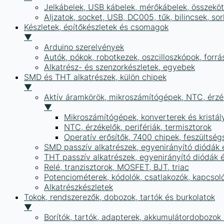
Jelkábelek, USB kábelek, mérőkábelek, összekö
Aljzatok, socket, USB, DC005, tűk, bilincsek, 
Készletek, építőkészletek és csomagok
▼
Arduino szerelvények
Autók, pókok, robotkezek, oszcilloszkópok, forr
Alkatrész- és szenzorkészletek, egyebek
SMD és THT alkatrészek, külön chipek
▼
Aktív áramkörök, mikroszámítógépek, NTC, érzék
▼
Mikroszámítógépek, konverterek és kristál
NTC, érzékelők, perifériák, termisztorok
Operatív erősítők, 7400 chipek, feszülts
SMD passzív alkatrészek, egyenirányító diódák
THT passzív alkatrészek, egyenirányító diódák 
Relé, tranzisztorok, MOSFET, BJT, triac
Potenciométerek, kódolók, csatlakozók, kapcsol
Alkatrészkészletek
Tokok, rendszerezők, dobozok, tartók és burkolatok
▼
Borítók, tartók, adapterek, akkumulátordobozok é