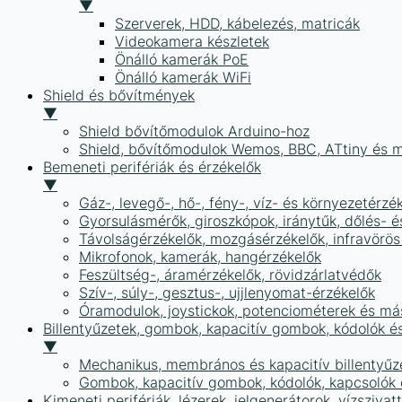
▼
Szerverek, HDD, kábelezés, matricák
Videokamera készletek
Önálló kamerák PoE
Önálló kamerák WiFi
Shield és bővítmények
▼
Shield bővítőmodulok Arduino-hoz
Shield, bővítőmodulok Wemos, BBC, ATtiny és 
Bemeneti perifériák és érzékelők
▼
Gáz-, levegő-, hő-, fény-, víz- és környezetérzé
Gyorsulásmérők, giroszkópok, iránytűk, dőlés- é
Távolságérzékelők, mozgásérzékelők, infravörös
Mikrofonok, kamerák, hangérzékelők
Feszültség-, áramérzékelők, rövidzárlatvédők
Szív-, súly-, gesztus-, ujjlenyomat-érzékelők
Óramodulok, joystickok, potenciométerek és má
Billentyűzetek, gombok, kapacitív gombok, kódolók é
▼
Mechanikus, membrános és kapacitív billentyűz
Gombok, kapacitív gombok, kódolók, kapcsolók
Kimeneti perifériák, lézerek, jelgenerátorok, vízszivat