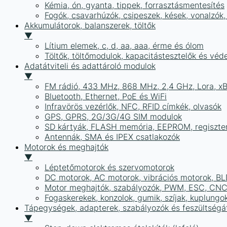
Kémia, ón, gyanta, tippek, forrasztásmentesítés
Fogók, csavarhúzók, csipeszek, kések, vonalzók,
Akkumulátorok, balanszerek, töltők
▼
Lítium elemek, c, d, aa, aaa, érme és ólom
Töltők, töltőmodulok, kapacitástesztelők és vé
Adatátviteli és adattároló modulok
▼
FM rádió, 433 MHz, 868 MHz, 2,4 GHz, Lora, x
Bluetooth, Ethernet, PoE és WiFi
Infravörös vezérlők, NFC, RFID címkék, olvasók
GPS, GPRS, 2G/3G/4G SIM modulok
SD kártyák, FLASH memória, EEPROM, regiszte
Antennák, SMA és IPEX csatlakozók
Motorok és meghajtók
▼
Léptetőmotorok és szervomotorok
DC motorok, AC motorok, vibrációs motorok, B
Motor meghajtók, szabályozók, PWM, ESC, CNC
Fogaskerekek, konzolok, gumik, szíjak, kuplungo
Tápegységek, adapterek, szabályozók és feszültségát
▼