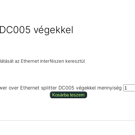
r DC005 végekkel
látását az Ethernet interfészen keresztül
wer over Ethernet splitter DC005 végekkel mennyiség
Kosárba teszem