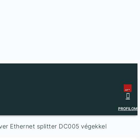
...
...
PROFILOM
ver Ethernet splitter DC005 végekkel