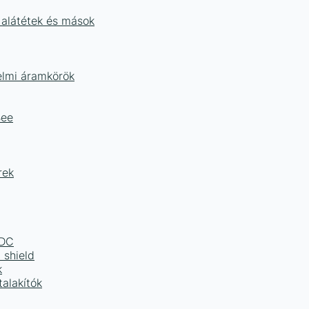
 alátétek és mások
delmi áramkörök
Bee
rek
LDC
 shield
k
alakítók