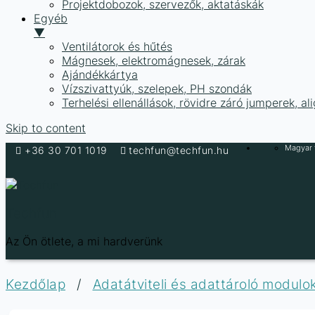
Projektdobozok, szervezők, aktatáskák
Egyéb
▼
Ventilátorok és hűtés
Mágnesek, elektromágnesek, zárak
Ajándékkártya
Vízszivattyúk, szelepek, PH szondák
Terhelési ellenállások, rövidre záró jumperek, a
Skip to content
Magyar f
+36 30 701 1019
techfun@techfun.hu
Techfun
Az Ön ötlete, a mi hardverünk
Kezdőlap
/
Adatátviteli és adattároló modulo