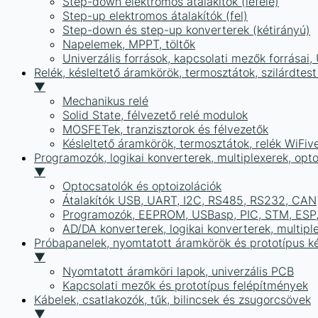
Step-down elektromos átalakítók (lefelé)
Step-up elektromos átalakítók (fel)
Step-down és step-up konverterek (kétirányú)
Napelemek, MPPT, töltők
Univerzális források, kapcsolati mezők forrásai
Relék, késleltető áramkörök, termosztátok, szilárdtest
▼
Mechanikus relé
Solid State, félvezető relé modulok
MOSFETek, tranzisztorok és félvezetők
Késleltető áramkörök, termosztátok, relék WiFiv
Programozók, logikai konverterek, multiplexerek, opt
▼
Optocsatolók és optoizolációk
Átalakítók USB, UART, I2C, RS485, RS232, CAN
Programozók, EEPROM, USBasp, PIC, STM, ESP, 
AD/DA konverterek, logikai konverterek, multipl
Próbapanelek, nyomtatott áramkörök és prototípus ké
▼
Nyomtatott áramköri lapok, univerzális PCB
Kapcsolati mezők és prototípus felépítmények
Kábelek, csatlakozók, tűk, bilincsek és zsugorcsövek
▼