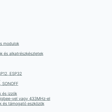
és modulok
ok és alkatrészkészletek
ESP12, ESP32
b
ek, SONOFF
k és izzók
 Zigbee-vel vagy 433MHz-el
ak és támogató eszközök