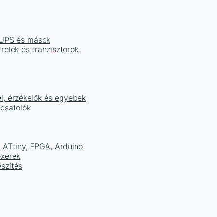
, UPS és mások
 relék és tranzisztorok
el, érzékelők és egyebek
ocsatolók
ATtiny, FPGA, Arduino
exerek
szítés