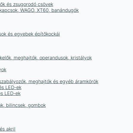
tők és zsugorodó csövek
sorkapcsok, WAGO, XT60, banándugók
ások és egyebek építőkockái
elők, meghajtók, operandusok, kristályok
yok
égszabályozók, meghajtók és egyéb áramkörök
 és LED-ek
és LED-ek
ók, bilincsek, gombok
s akril