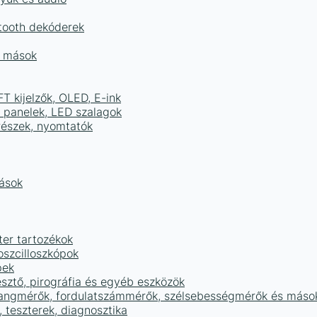
tooth dekóderek
és mások
FT kijelzők, OLED, E-ink
D panelek, LED szalagok
részek, nyomtatók
mások
ter tartozékok
oszcilloszkópok
pek
sztő, pirográfia és egyéb eszközök
 hangmérők, fordulatszámmérők, szélsebességmérők és máso
 teszterek, diagnosztika