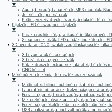
▼
Audio, berregő, hangszórók, MP3 modulok, Blue
Jelerősítők, generátorok
Peltier, vízszivattyúk, lézerek, indukciós fűtés 
Kijelzők, LED és szegmens kijelzők
▼
Karakteres kijelzők, grafikus, érintőképernyős, T
Szegmens kijelzők, LED diódák, indikátorok, LE
3D nyomtatás, CNC, szálak, végálláskapcsolók, alkat
▼
3d nyomtatók és cnc gépek
3d szálak és fogyóeszközök
Pótalkatrészek, extruderek, alátétek, húrok és 
CNC készlet
Mérőműszerek, kémia, forrasztók és szerszámok
▼
Multiméter, bilincs multiméter, kábel és multimé
Laboratóriumi források, frekvenciagenerátorok, 
Forrasztógépek, forró levegős, ponthegesztőgé
Mikroszkópok, olvasztópisztolyok, műanyaghege
Feszültségérzékelők, kábeltesztelők, hőmérők,
USB analizátorok, panel voltmérők, ampermérők,