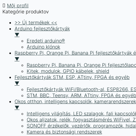
Môj profil
Kategórie produktov
>> Új termékek <<
Arduino fejlesztőkártyák
▼
Eredeti arduino®
Arduino klónok
Raspberry Pi, Orange Pi, Banana Pi fejlesztőkártyák 
▼
Raspberry Pi, Banana Pi, Orange Pi fejlesztőlap
Kitek, modulok, GPIO kábelek, shield
Fejlesztőkártyák STM, ESP, ATtiny, FPGA és egyéb
▼
Fejlesztőkártyák WiFi/Bluetooth-al, ESP8266, 
STM, BBC, Teensy, ARM, ATtiny, FPGA és egyé
Okos otthon, intelligens kapcsolók, kamerarendszer
▼
Intelligens világítás, LED szalagok, fali kapcsoló
Okos aljzatok, relék, fogyasztásmérés WiFivel,
SONOFF érzékelők, vezérlők, programozók, hid
Kamera és biztonsági rendszerek