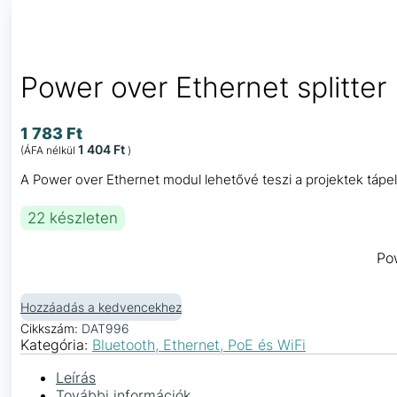
Power over Ethernet splitte
1 783
Ft
1 404
Ft
(ÁFA nélkül
)
A Power over Ethernet modul lehetővé teszi a projektek tápel
22 készleten
Po
Hozzáadás a kedvencekhez
Cikkszám:
DAT996
Kategória:
Bluetooth, Ethernet, PoE és WiFi
Leírás
További információk