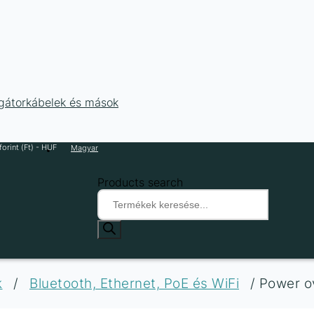
ligátorkábelek és mások
orint (Ft) - HUF
Magyar
Products search
k
/
Bluetooth, Ethernet, PoE és WiFi
/ Power o