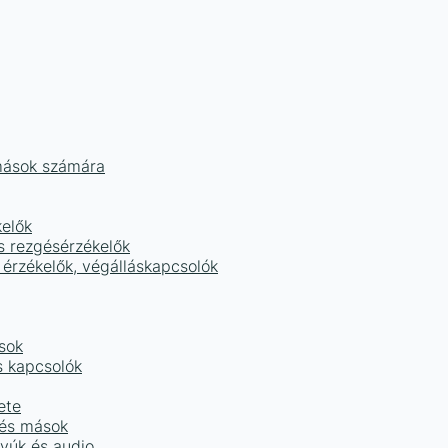
mások számára
kelők
s rezgésérzékelők
 érzékelők, végálláskapcsolók
sok
s kapcsolók
ete
 és mások
tyúk és audio