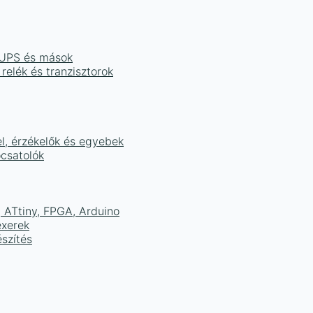
, UPS és mások
 relék és tranzisztorok
el, érzékelők és egyebek
ocsatolók
ATtiny, FPGA, Arduino
exerek
szítés