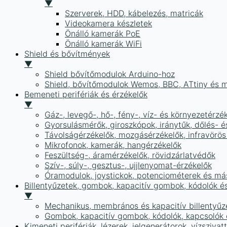
▼
Szerverek, HDD, kábelezés, matricák
Videokamera készletek
Önálló kamerák PoE
Önálló kamerák WiFi
Shield és bővítmények
▼
Shield bővítőmodulok Arduino-hoz
Shield, bővítőmodulok Wemos, BBC, ATtiny és 
Bemeneti perifériák és érzékelők
▼
Gáz-, levegő-, hő-, fény-, víz- és környezetérzé
Gyorsulásmérők, giroszkópok, iránytűk, dőlés- é
Távolságérzékelők, mozgásérzékelők, infravörös
Mikrofonok, kamerák, hangérzékelők
Feszültség-, áramérzékelők, rövidzárlatvédők
Szív-, súly-, gesztus-, ujjlenyomat-érzékelők
Óramodulok, joystickok, potenciométerek és má
Billentyűzetek, gombok, kapacitív gombok, kódolók é
▼
Mechanikus, membrános és kapacitív billentyűz
Gombok, kapacitív gombok, kódolók, kapcsolók
Kimeneti perifériák, lézerek, jelgenerátorok, vízszivat