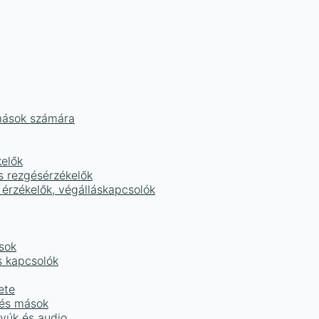
mások számára
kelők
s rezgésérzékelők
 érzékelők, végálláskapcsolók
sok
s kapcsolók
ete
 és mások
tyúk és audio