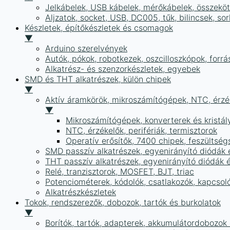
Jelkábelek, USB kábelek, mérőkábelek, összekö
Aljzatok, socket, USB, DC005, tűk, bilincsek, 
Készletek, építőkészletek és csomagok
▼
Arduino szerelvények
Autók, pókok, robotkezek, oszcilloszkópok, forr
Alkatrész- és szenzorkészletek, egyebek
SMD és THT alkatrészek, külön chipek
▼
Aktív áramkörök, mikroszámítógépek, NTC, érzék
▼
Mikroszámítógépek, konverterek és kristál
NTC, érzékelők, perifériák, termisztorok
Operatív erősítők, 7400 chipek, feszülts
SMD passzív alkatrészek, egyenirányító diódák
THT passzív alkatrészek, egyenirányító diódák 
Relé, tranzisztorok, MOSFET, BJT, triac
Potenciométerek, kódolók, csatlakozók, kapcsol
Alkatrészkészletek
Tokok, rendszerezők, dobozok, tartók és burkolatok
▼
Borítók, tartók, adapterek, akkumulátordobozok é