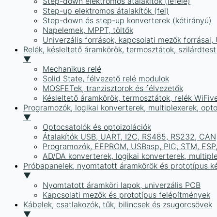
Step-down elektromos átalakítók (lefelé)
Step-up elektromos átalakítók (fel)
Step-down és step-up konverterek (kétirányú)
Napelemek, MPPT, töltők
Univerzális források, kapcsolati mezők forrásai
Relék, késleltető áramkörök, termosztátok, szilárdtest
▼
Mechanikus relé
Solid State, félvezető relé modulok
MOSFETek, tranzisztorok és félvezetők
Késleltető áramkörök, termosztátok, relék WiFiv
Programozók, logikai konverterek, multiplexerek, opt
▼
Optocsatolók és optoizolációk
Átalakítók USB, UART, I2C, RS485, RS232, CAN
Programozók, EEPROM, USBasp, PIC, STM, ESP, 
AD/DA konverterek, logikai konverterek, multipl
Próbapanelek, nyomtatott áramkörök és prototípus ké
▼
Nyomtatott áramköri lapok, univerzális PCB
Kapcsolati mezők és prototípus felépítmények
Kábelek, csatlakozók, tűk, bilincsek és zsugorcsövek
▼