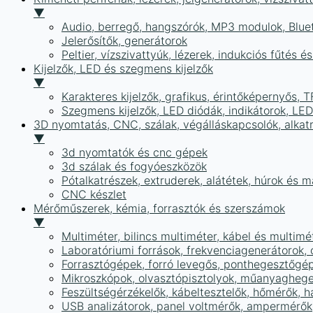
▼
Audio, berregő, hangszórók, MP3 modulok, Blue
Jelerősítők, generátorok
Peltier, vízszivattyúk, lézerek, indukciós fűtés 
Kijelzők, LED és szegmens kijelzők
▼
Karakteres kijelzők, grafikus, érintőképernyős, T
Szegmens kijelzők, LED diódák, indikátorok, LE
3D nyomtatás, CNC, szálak, végálláskapcsolók, alkat
▼
3d nyomtatók és cnc gépek
3d szálak és fogyóeszközök
Pótalkatrészek, extruderek, alátétek, húrok és 
CNC készlet
Mérőműszerek, kémia, forrasztók és szerszámok
▼
Multiméter, bilincs multiméter, kábel és multimé
Laboratóriumi források, frekvenciagenerátorok, 
Forrasztógépek, forró levegős, ponthegesztőgé
Mikroszkópok, olvasztópisztolyok, műanyaghege
Feszültségérzékelők, kábeltesztelők, hőmérők,
USB analizátorok, panel voltmérők, ampermérők,