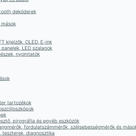
tooth dekóderek
és mások
FT kijelzők, OLED, E-ink
D panelek, LED szalagok
részek, nyomtatók
mások
ter tartozékok
oszcilloszkópok
pek
sztő, pirográfia és egyéb eszközök
 hangmérők, fordulatszámmérők, szélsebességmérők és máso
 teszterek, diagnosztika