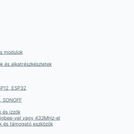
és modulok
ok és alkatrészkészletek
ESP12, ESP32
b
ek, SONOFF
k és izzók
 Zigbee-vel vagy 433MHz-el
ak és támogató eszközök