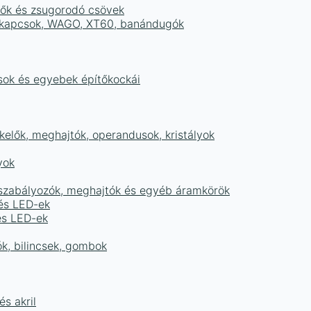
tők és zsugorodó csövek
sorkapcsok, WAGO, XT60, banándugók
ások és egyebek építőkockái
elők, meghajtók, operandusok, kristályok
yok
égszabályozók, meghajtók és egyéb áramkörök
 és LED-ek
és LED-ek
ók, bilincsek, gombok
s akril