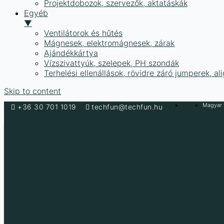
Projektdobozok, szervezők, aktatáskák
Egyéb
▼
Ventilátorok és hűtés
Mágnesek, elektromágnesek, zárak
Ajándékkártya
Vízszivattyúk, szelepek, PH szondák
Terhelési ellenállások, rövidre záró jumperek, a
Skip to content
Magyar f
+36 30 701 1019
techfun@techfun.hu