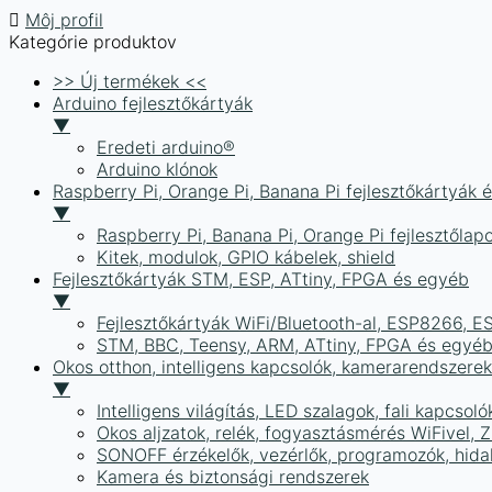
Môj profil
Kategórie produktov
>> Új termékek <<
Arduino fejlesztőkártyák
▼
Eredeti arduino®
Arduino klónok
Raspberry Pi, Orange Pi, Banana Pi fejlesztőkártyák 
▼
Raspberry Pi, Banana Pi, Orange Pi fejlesztőlap
Kitek, modulok, GPIO kábelek, shield
Fejlesztőkártyák STM, ESP, ATtiny, FPGA és egyéb
▼
Fejlesztőkártyák WiFi/Bluetooth-al, ESP8266, 
STM, BBC, Teensy, ARM, ATtiny, FPGA és egyé
Okos otthon, intelligens kapcsolók, kamerarendszer
▼
Intelligens világítás, LED szalagok, fali kapcsoló
Okos aljzatok, relék, fogyasztásmérés WiFivel,
SONOFF érzékelők, vezérlők, programozók, hid
Kamera és biztonsági rendszerek