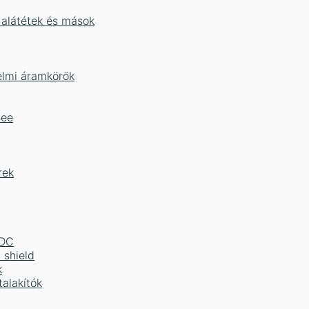
 alátétek és mások
delmi áramkörök
Bee
rek
LDC
 shield
k
alakítók