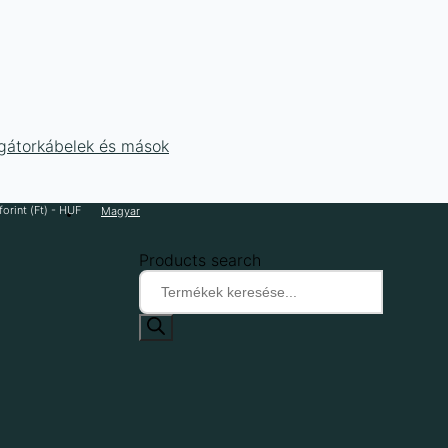
ligátorkábelek és mások
orint (Ft) - HUF
Magyar
Products search