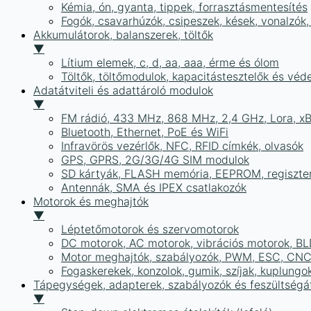
Kémia, ón, gyanta, tippek, forrasztásmentesítés
Fogók, csavarhúzók, csipeszek, kések, vonalzók,
Akkumulátorok, balanszerek, töltők
▼
Lítium elemek, c, d, aa, aaa, érme és ólom
Töltők, töltőmodulok, kapacitástesztelők és vé
Adatátviteli és adattároló modulok
▼
FM rádió, 433 MHz, 868 MHz, 2,4 GHz, Lora, x
Bluetooth, Ethernet, PoE és WiFi
Infravörös vezérlők, NFC, RFID címkék, olvasók
GPS, GPRS, 2G/3G/4G SIM modulok
SD kártyák, FLASH memória, EEPROM, regiszte
Antennák, SMA és IPEX csatlakozók
Motorok és meghajtók
▼
Léptetőmotorok és szervomotorok
DC motorok, AC motorok, vibrációs motorok, B
Motor meghajtók, szabályozók, PWM, ESC, CNC
Fogaskerekek, konzolok, gumik, szíjak, kuplungo
Tápegységek, adapterek, szabályozók és feszültségát
▼