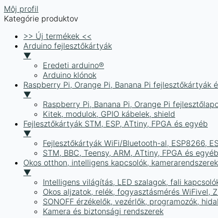
Môj profil
Kategórie produktov
>> Új termékek <<
Arduino fejlesztőkártyák
▼
Eredeti arduino®
Arduino klónok
Raspberry Pi, Orange Pi, Banana Pi fejlesztőkártyák 
▼
Raspberry Pi, Banana Pi, Orange Pi fejlesztőlap
Kitek, modulok, GPIO kábelek, shield
Fejlesztőkártyák STM, ESP, ATtiny, FPGA és egyéb
▼
Fejlesztőkártyák WiFi/Bluetooth-al, ESP8266, 
STM, BBC, Teensy, ARM, ATtiny, FPGA és egyé
Okos otthon, intelligens kapcsolók, kamerarendszer
▼
Intelligens világítás, LED szalagok, fali kapcsoló
Okos aljzatok, relék, fogyasztásmérés WiFivel,
SONOFF érzékelők, vezérlők, programozók, hid
Kamera és biztonsági rendszerek