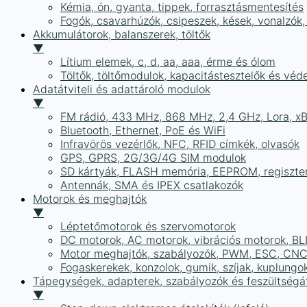
Kémia, ón, gyanta, tippek, forrasztásmentesítés
Fogók, csavarhúzók, csipeszek, kések, vonalzók,
Akkumulátorok, balanszerek, töltők
▼
Lítium elemek, c, d, aa, aaa, érme és ólom
Töltők, töltőmodulok, kapacitástesztelők és vé
Adatátviteli és adattároló modulok
▼
FM rádió, 433 MHz, 868 MHz, 2,4 GHz, Lora, x
Bluetooth, Ethernet, PoE és WiFi
Infravörös vezérlők, NFC, RFID címkék, olvasók
GPS, GPRS, 2G/3G/4G SIM modulok
SD kártyák, FLASH memória, EEPROM, regiszte
Antennák, SMA és IPEX csatlakozók
Motorok és meghajtók
▼
Léptetőmotorok és szervomotorok
DC motorok, AC motorok, vibrációs motorok, B
Motor meghajtók, szabályozók, PWM, ESC, CNC
Fogaskerekek, konzolok, gumik, szíjak, kuplungo
Tápegységek, adapterek, szabályozók és feszültségát
▼