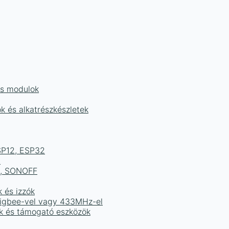
és modulok
ok és alkatrészkészletek
ESP12, ESP32
b
ek, SONOFF
k és izzók
 Zigbee-vel vagy 433MHz-el
ak és támogató eszközök