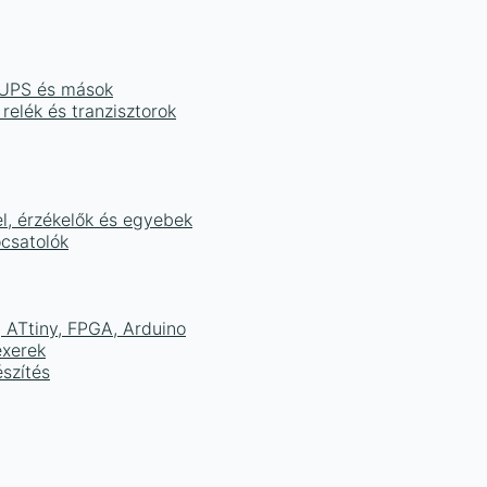
, UPS és mások
 relék és tranzisztorok
el, érzékelők és egyebek
ocsatolók
ATtiny, FPGA, Arduino
exerek
szítés