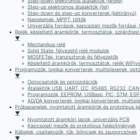
Step-down elektromos átalakítók (lefelé)
Step-up elektromos átalakítók (fel)
Step-down és step-up konverterek (kétirányú)
Napelemek, MPPT, töltők
Univerzális források, kapcsolati mezők forrásai
Relék, késleltető áramkörök, termosztátok, szilárdtest
▼
Mechanikus relé
Solid State, félvezető relé modulok
MOSFETek, tranzisztorok és félvezetők
Késleltető áramkörök, termosztátok, relék WiFiv
Programozók, logikai konverterek, multiplexerek, opt
▼
Optocsatolók és optoizolációk
Átalakítók USB, UART, I2C, RS485, RS232, CAN
Programozók, EEPROM, USBasp, PIC, STM, ESP, 
AD/DA konverterek, logikai konverterek, multipl
Próbapanelek, nyomtatott áramkörök és prototípus ké
▼
Nyomtatott áramköri lapok, univerzális PCB
Kapcsolati mezők és prototípus felépítmények
Kábelek, csatlakozók, tűk, bilincsek és zsugorcsövek
▼