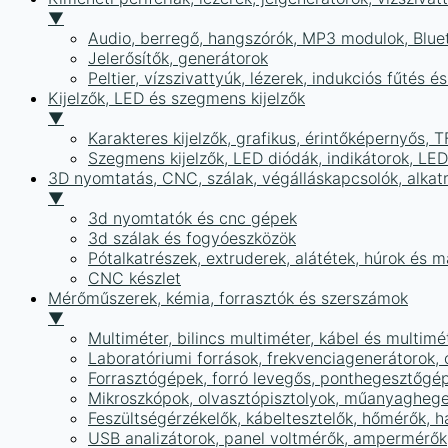
▼
Audio, berregő, hangszórók, MP3 modulok, Blue
Jelerősítők, generátorok
Peltier, vízszivattyúk, lézerek, indukciós fűtés 
Kijelzők, LED és szegmens kijelzők
▼
Karakteres kijelzők, grafikus, érintőképernyős, T
Szegmens kijelzők, LED diódák, indikátorok, LE
3D nyomtatás, CNC, szálak, végálláskapcsolók, alkat
▼
3d nyomtatók és cnc gépek
3d szálak és fogyóeszközök
Pótalkatrészek, extruderek, alátétek, húrok és 
CNC készlet
Mérőműszerek, kémia, forrasztók és szerszámok
▼
Multiméter, bilincs multiméter, kábel és multimé
Laboratóriumi források, frekvenciagenerátorok, 
Forrasztógépek, forró levegős, ponthegesztőgé
Mikroszkópok, olvasztópisztolyok, műanyaghege
Feszültségérzékelők, kábeltesztelők, hőmérők,
USB analizátorok, panel voltmérők, ampermérők,