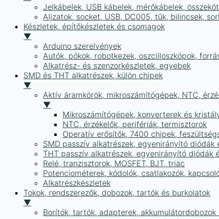
Jelkábelek, USB kábelek, mérőkábelek, összekö
Aljzatok, socket, USB, DC005, tűk, bilincsek, 
Készletek, építőkészletek és csomagok
▼
Arduino szerelvények
Autók, pókok, robotkezek, oszcilloszkópok, forr
Alkatrész- és szenzorkészletek, egyebek
SMD és THT alkatrészek, külön chipek
▼
Aktív áramkörök, mikroszámítógépek, NTC, érzék
▼
Mikroszámítógépek, konverterek és kristál
NTC, érzékelők, perifériák, termisztorok
Operatív erősítők, 7400 chipek, feszülts
SMD passzív alkatrészek, egyenirányító diódák
THT passzív alkatrészek, egyenirányító diódák 
Relé, tranzisztorok, MOSFET, BJT, triac
Potenciométerek, kódolók, csatlakozók, kapcsol
Alkatrészkészletek
Tokok, rendszerezők, dobozok, tartók és burkolatok
▼
Borítók, tartók, adapterek, akkumulátordobozok é