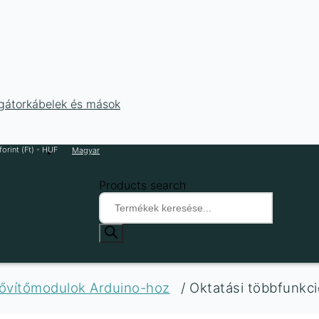
ligátorkábelek és mások
orint (Ft) - HUF
Magyar
Products search
bővítőmodulok Arduino-hoz
/ Oktatási többfunkci