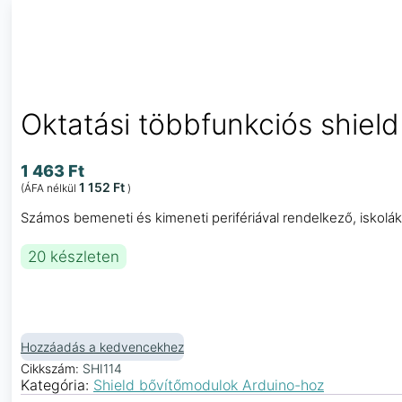
Oktatási többfunkciós shield
1 463
Ft
1 152
Ft
(ÁFA nélkül
)
Számos bemeneti és kimeneti perifériával rendelkező, iskolák
20 készleten
Hozzáadás a kedvencekhez
Cikkszám:
SHI114
Kategória:
Shield bővítőmodulok Arduino-hoz