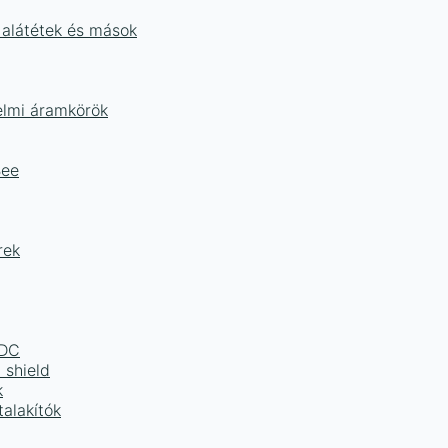
 alátétek és mások
delmi áramkörök
Bee
rek
LDC
 shield
k
alakítók