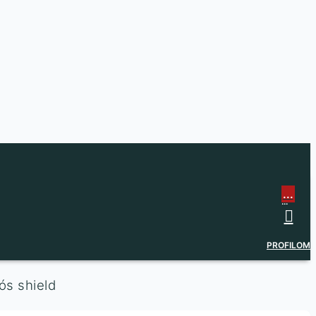
...
...
PROFILOM
ós shield