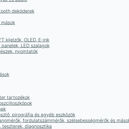
tooth dekóderek
és mások
FT kijelzők, OLED, E-ink
D panelek, LED szalagok
részek, nyomtatók
mások
ter tartozékok
oszcilloszkópok
pek
sztő, pirográfia és egyéb eszközök
 hangmérők, fordulatszámmérők, szélsebességmérők és máso
 teszterek, diagnosztika