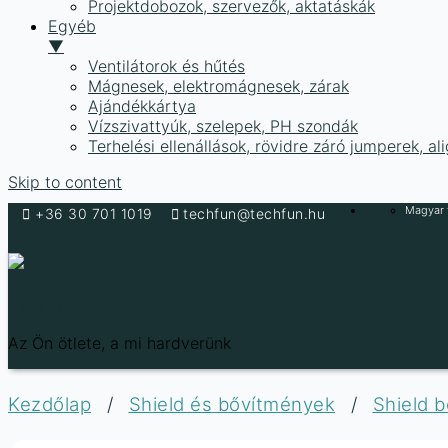
Projektdobozok, szervezők, aktatáskák
Egyéb
▼
Ventilátorok és hűtés
Mágnesek, elektromágnesek, zárak
Ajándékkártya
Vízszivattyúk, szelepek, PH szondák
Terhelési ellenállások, rövidre záró jumperek, a
Skip to content
Magyar f
+36 30 701 1019
techfun@techfun.hu
Techfun
Az Ön ötlete, a mi hardverünk
Kezdőlap
/
Shield és bővítmények
/
Shield 