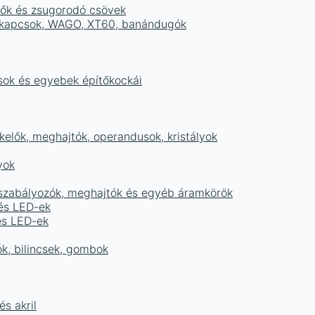
tők és zsugorodó csövek
sorkapcsok, WAGO, XT60, banándugók
ások és egyebek építőkockái
elők, meghajtók, operandusok, kristályok
yok
égszabályozók, meghajtók és egyéb áramkörök
 és LED-ek
és LED-ek
ók, bilincsek, gombok
s akril