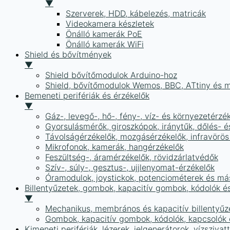
▼
Szerverek, HDD, kábelezés, matricák
Videokamera készletek
Önálló kamerák PoE
Önálló kamerák WiFi
Shield és bővítmények
▼
Shield bővítőmodulok Arduino-hoz
Shield, bővítőmodulok Wemos, BBC, ATtiny és 
Bemeneti perifériák és érzékelők
▼
Gáz-, levegő-, hő-, fény-, víz- és környezetérzé
Gyorsulásmérők, giroszkópok, iránytűk, dőlés- é
Távolságérzékelők, mozgásérzékelők, infravörös
Mikrofonok, kamerák, hangérzékelők
Feszültség-, áramérzékelők, rövidzárlatvédők
Szív-, súly-, gesztus-, ujjlenyomat-érzékelők
Óramodulok, joystickok, potenciométerek és má
Billentyűzetek, gombok, kapacitív gombok, kódolók é
▼
Mechanikus, membrános és kapacitív billentyűz
Gombok, kapacitív gombok, kódolók, kapcsolók
Kimeneti perifériák, lézerek, jelgenerátorok, vízszivat