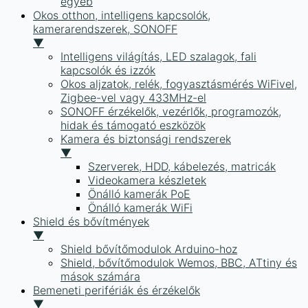
egyéb
Okos otthon, intelligens kapcsolók,
kamerarendszerek, SONOFF
▼
Intelligens világítás, LED szalagok, fali
kapcsolók és izzók
Okos aljzatok, relék, fogyasztásmérés WiFivel,
Zigbee-vel vagy 433MHz-el
SONOFF érzékelők, vezérlők, programozók,
hidak és támogató eszközök
Kamera és biztonsági rendszerek
▼
Szerverek, HDD, kábelezés, matricák
Videokamera készletek
Önálló kamerák PoE
Önálló kamerák WiFi
Shield és bővítmények
▼
Shield bővítőmodulok Arduino-hoz
Shield, bővítőmodulok Wemos, BBC, ATtiny és
mások számára
Bemeneti perifériák és érzékelők
▼