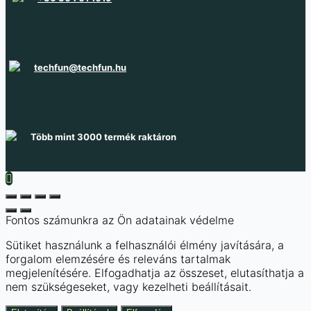
techfun@techfun.hu
Több mint 3000 termék raktáron
Fontos számunkra az Ön adatainak védelme
Sütiket használunk a felhasználói élmény javítására, a
forgalom elemzésére és releváns tartalmak
megjelenítésére. Elfogadhatja az összeset, elutasíthatja a
nem szükségeseket, vagy kezelheti beállításait.