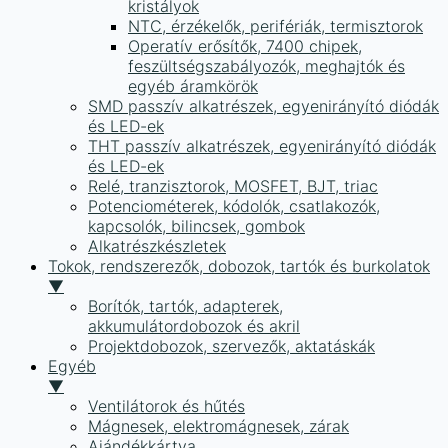
kristályok
NTC, érzékelők, perifériák, termisztorok
Operatív erősítők, 7400 chipek,
feszültségszabályozók, meghajtók és
egyéb áramkörök
SMD passzív alkatrészek, egyenirányító diódák
és LED-ek
THT passzív alkatrészek, egyenirányító diódák
és LED-ek
Relé, tranzisztorok, MOSFET, BJT, triac
Potenciométerek, kódolók, csatlakozók,
kapcsolók, bilincsek, gombok
Alkatrészkészletek
Tokok, rendszerezők, dobozok, tartók és burkolatok
▼
Borítók, tartók, adapterek,
akkumulátordobozok és akril
Projektdobozok, szervezők, aktatáskák
Egyéb
▼
Ventilátorok és hűtés
Mágnesek, elektromágnesek, zárak
Ajándékkártya