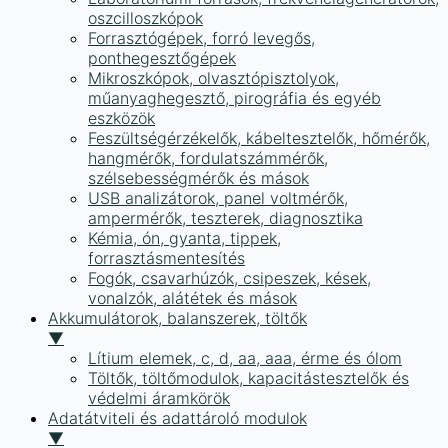
oszcilloszkópok
Forrasztógépek, forró levegős,
ponthegesztőgépek
Mikroszkópok, olvasztópisztolyok,
műanyaghegesztő, pirográfia és egyéb
eszközök
Feszültségérzékelők, kábeltesztelők, hőmérők,
hangmérők, fordulatszámmérők,
szélsebességmérők és mások
USB analizátorok, panel voltmérők,
ampermérők, teszterek, diagnosztika
Kémia, ón, gyanta, tippek,
forrasztásmentesítés
Fogók, csavarhúzók, csipeszek, kések,
vonalzók, alátétek és mások
Akkumulátorok, balanszerek, töltők
▼
Lítium elemek, c, d, aa, aaa, érme és ólom
Töltők, töltőmodulok, kapacitástesztelők és
védelmi áramkörök
Adatátviteli és adattároló modulok
▼