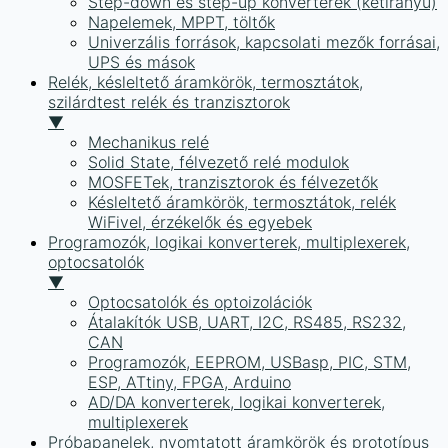
Step-down és step-up konverterek (kétirányú)
Napelemek, MPPT, töltők
Univerzális források, kapcsolati mezők forrásai,
UPS és mások
Relék, késleltető áramkörök, termosztátok,
szilárdtest relék és tranzisztorok
▼
Mechanikus relé
Solid State, félvezető relé modulok
MOSFETek, tranzisztorok és félvezetők
Késleltető áramkörök, termosztátok, relék
WiFivel, érzékelők és egyebek
Programozók, logikai konverterek, multiplexerek,
optocsatolók
▼
Optocsatolók és optoizolációk
Átalakítók USB, UART, I2C, RS485, RS232,
CAN
Programozók, EEPROM, USBasp, PIC, STM,
ESP, ATtiny, FPGA, Arduino
AD/DA konverterek, logikai konverterek,
multiplexerek
Próbapanelek, nyomtatott áramkörök és prototípus