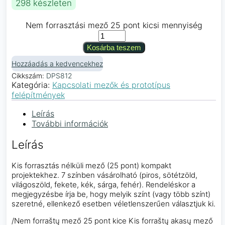
298 készleten
Nem forrasztási mező 25 pont kicsi mennyiség
Kosárba teszem
Hozzáadás a kedvencekhez
Cikkszám:
DPS812
Kategória:
Kapcsolati mezők és prototípus
felépítmények
Leírás
További információk
Leírás
Kis forrasztás nélküli mező (25 pont) kompakt
projektekhez. 7 színben vásárolható (piros, sötétzöld,
világoszöld, fekete, kék, sárga, fehér). Rendeléskor a
megjegyzésbe írja be, hogy melyik színt (vagy több színt)
szeretné, ellenkező esetben véletlenszerűen választjuk ki.
/Nem forraštų mező 25 pont kice Kis forraštų akasų mező