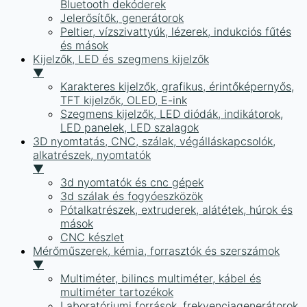
Bluetooth dekóderek
Jelerősítők, generátorok
Peltier, vízszivattyúk, lézerek, indukciós fűtés
és mások
Kijelzők, LED és szegmens kijelzők
▼
Karakteres kijelzők, grafikus, érintőképernyős,
TFT kijelzők, OLED, E-ink
Szegmens kijelzők, LED diódák, indikátorok,
LED panelek, LED szalagok
3D nyomtatás, CNC, szálak, végálláskapcsolók,
alkatrészek, nyomtatók
▼
3d nyomtatók és cnc gépek
3d szálak és fogyóeszközök
Pótalkatrészek, extruderek, alátétek, húrok és
mások
CNC készlet
Mérőműszerek, kémia, forrasztók és szerszámok
▼
Multiméter, bilincs multiméter, kábel és
multiméter tartozékok
Laboratóriumi források, frekvenciagenerátorok,