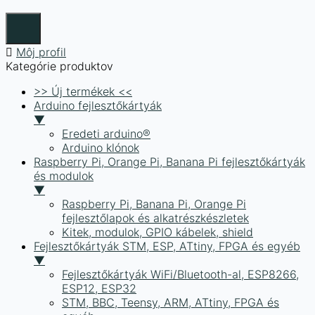
Môj profil
Kategórie produktov
>> Új termékek <<
Arduino fejlesztőkártyák
▼
Eredeti arduino®
Arduino klónok
Raspberry Pi, Orange Pi, Banana Pi fejlesztőkártyák
és modulok
▼
Raspberry Pi, Banana Pi, Orange Pi
fejlesztőlapok és alkatrészkészletek
Kitek, modulok, GPIO kábelek, shield
Fejlesztőkártyák STM, ESP, ATtiny, FPGA és egyéb
▼
Fejlesztőkártyák WiFi/Bluetooth-al, ESP8266,
ESP12, ESP32
STM, BBC, Teensy, ARM, ATtiny, FPGA és