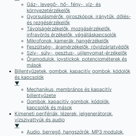
Gáz-, levegő-, hő-, fény-, víz- és
környezetérzékelők
Gyorsulásmérők, giroszkópok, iránytűk, dőlés-
és rezgésérzékelők
Távolságérzékelők, mozgásérzékelők,
infravörös érzékelők, végálláskapcsolók
Mikrofonok, kamerák, hangérzékelők
Feszültség-, áramérzékelők, rövidzárlatvédők
Szív-, súly-, gesztus-, ujjlenyomat-érzékelők
Óramodulok, joystickok, potenciométerek és
mások
Billentyűzetek, gombok, kapacitív gombok, kódolók
és kapcsolók
▼
Mechanikus, membrános és kapacitív
billentyűzete
Gombok, kapacitív gombok, kódolók,
kapcsolók és mások
Kimeneti perifériák, lézerek, jelgenerátorok,
vízszivattyúk és audio
▼
Audio, berregő, hangszórók, MP3 modulok,