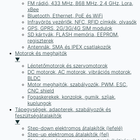
FM rádió, 433 MHz, 868 MHz, 2,4 GHz, Lora,
xBee
Bluetooth, Ethernet, PoE és WiFi
Infravörös vezérlők, NFC, RFID címkék, olvasók
GPS, GPRS, 2G/3G/4G SIM modulok
SD kártyák, FLASH memória, EEPROM,
regiszterek
Antennák, SMA és IPEX csatlakozók
Motorok és meghajtók
▼
Léptetőmotorok és szervomotorok
DC motorok, AC motorok, vibrációs motorok,
BLDC
Motor meghajtók, szabályozók, PWM, ESC,
CNC shield
Fogaskerekek, konzolok, gumik, szíjak,
kuplungok
Tápegységek, adapterek, szabályozók és
feszültségátalakítók
▼
Step-down elektromos átalakítók (lefelé)
Step-up elektromos átalakítók (fel)