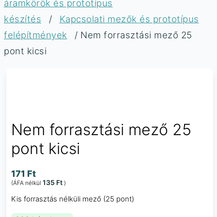
áramkörök és prototípus
készítés
/
Kapcsolati mezők és prototípus
felépítmények
/ Nem forrasztási mező 25
pont kicsi
Nem forrasztási mező 25
pont kicsi
171
Ft
135
Ft
(ÁFA nélkül
)
Kis forrasztás nélküli mező (25 pont)