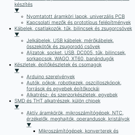
készítés
▼
Nyomtatott áramköri lapok, univerzális PCB
Kapcsolati mezők és prototípus felépítmények
Kábelek, csatlakozók, tűk, bilincsek és zsugorcsövek
▼
Jelkábelek, USB kábelek, mérőkábelek,
összekötők és zsugorodó csövek
Aljzatok, socket, USB, DC005, tűk, bilincsek,
sorkapcsok, WAGO, XT60, banándugók
Készletek, építőkészletek és csomagok
▼
Arduino szerelvények
Autók, pókok, robotkezek, oszcilloszkópok,
források és egyebek építőkockái
Alkatrész- és szenzorkészletek, egyebek
SMD és THT alkatrészek, külön chipek
▼
Aktív áramkörök, mikroszámítógépek, NTC,
érzékelők, meghajtók, operandusok, kristályok
▼
Mikroszámítógépek, konverterek és