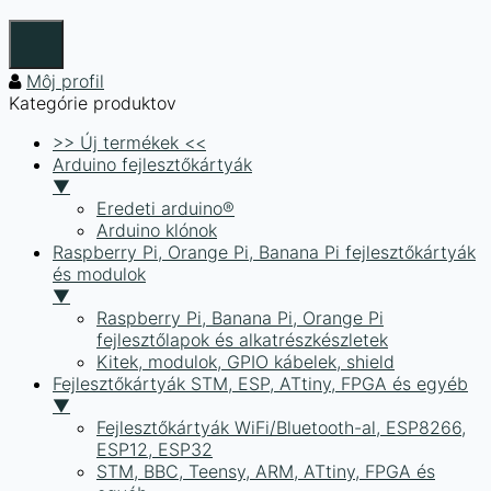
Môj profil
Kategórie produktov
>> Új termékek <<
Arduino fejlesztőkártyák
▼
Eredeti arduino®
Arduino klónok
Raspberry Pi, Orange Pi, Banana Pi fejlesztőkártyák
és modulok
▼
Raspberry Pi, Banana Pi, Orange Pi
fejlesztőlapok és alkatrészkészletek
Kitek, modulok, GPIO kábelek, shield
Fejlesztőkártyák STM, ESP, ATtiny, FPGA és egyéb
▼
Fejlesztőkártyák WiFi/Bluetooth-al, ESP8266,
ESP12, ESP32
STM, BBC, Teensy, ARM, ATtiny, FPGA és