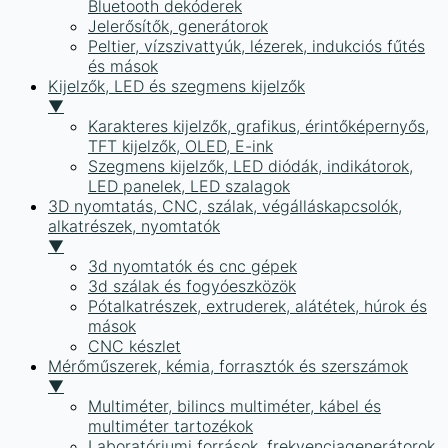
Bluetooth dekóderek
Jelerősítők, generátorok
Peltier, vízszivattyúk, lézerek, indukciós fűtés
és mások
Kijelzők, LED és szegmens kijelzők
▼
Karakteres kijelzők, grafikus, érintőképernyős,
TFT kijelzők, OLED, E-ink
Szegmens kijelzők, LED diódák, indikátorok,
LED panelek, LED szalagok
3D nyomtatás, CNC, szálak, végálláskapcsolók,
alkatrészek, nyomtatók
▼
3d nyomtatók és cnc gépek
3d szálak és fogyóeszközök
Pótalkatrészek, extruderek, alátétek, húrok és
mások
CNC készlet
Mérőműszerek, kémia, forrasztók és szerszámok
▼
Multiméter, bilincs multiméter, kábel és
multiméter tartozékok
Laboratóriumi források, frekvenciagenerátorok,