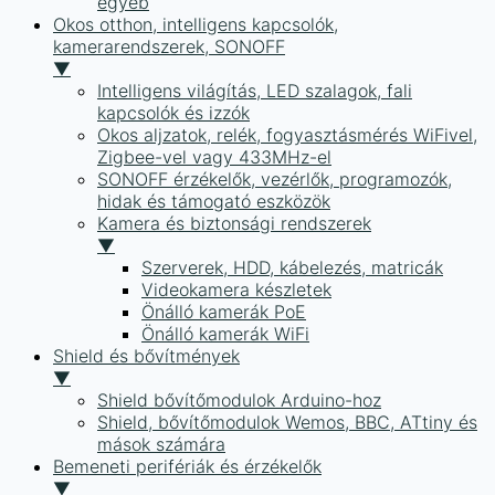
egyéb
Okos otthon, intelligens kapcsolók,
kamerarendszerek, SONOFF
▼
Intelligens világítás, LED szalagok, fali
kapcsolók és izzók
Okos aljzatok, relék, fogyasztásmérés WiFivel,
Zigbee-vel vagy 433MHz-el
SONOFF érzékelők, vezérlők, programozók,
hidak és támogató eszközök
Kamera és biztonsági rendszerek
▼
Szerverek, HDD, kábelezés, matricák
Videokamera készletek
Önálló kamerák PoE
Önálló kamerák WiFi
Shield és bővítmények
▼
Shield bővítőmodulok Arduino-hoz
Shield, bővítőmodulok Wemos, BBC, ATtiny és
mások számára
Bemeneti perifériák és érzékelők
▼