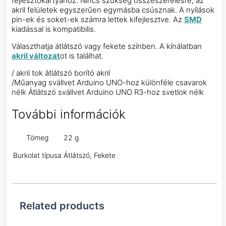
fejlesztőkártyához. Nincs szükség összeszerelésre, az
akril felületek egyszerűen egymásba csúsznak. A nyílások
pin-ek és soket-ek számra lettek kifejlesztve. Az
SMD
kiadással is kompatibilis.
Választhatja átlátszó vagy fekete színben. A kínálatban
akril változat
ot is találhat.
/ akril tok átlátszó borító akril
/Műanyag svällvet Arduino UNO-hoz különféle csavarok
nélk Átlátszó svällvet Arduino UNO R3-hoz svetlok nélk
További információk
Tömeg
22 g
Burkolat típusa
Átlátszó, Fekete
Related products