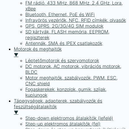
FM rádió, 433 MHz, 868 MHz, 2,4 GHz, Lora,
xBee
Bluetooth, Ethernet, PoE és WiFi
Infravörös vezérlők, NFC, RFID címkék, olvasók
GPS, GPRS, 2G/3G/4G SIM modulok
SD kártyák, FLASH memória, EEPROM,
regiszterek
Antennák, SMA és IPEX csatlakozók
Motorok és meghajtók
▼
Léptetőmotorok és szervomotorok
DC motorok, AC motorok, vibrációs motorok,
BLDC
Motor meghajtók, szabályozók, PWM, ESC,
CNC shield
Fogaskerekek, konzolok, gumik, szíjak,
kuplungok
Tápegységek, adapterek, szabályozók és
feszültségátalakítók
▼
Step-down elektromos átalakítók (lefelé)
Step-up elektromos átalakítók (fel)