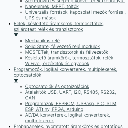
Step-down és step-up konverterek (kétirányú)
Napelemek, MPPT, töltők
Univerzális források, kapcsolati mezők forrásai,
UPS és mások
Relék, késleltető áramkörök, termosztátok,
szilárdtest relék és tranzisztorok
▼
Mechanikus relé
Solid State, félvezető relé modulok
MOSFETek, tranzisztorok és félvezetők
Késleltető áramkörök, termosztátok, relék
WiFivel, érzékelők és egyebek
Programozók, logikai konverterek, multiplexerek,
optocsatolók
▼
Optocsatolók és optoizolációk
Átalakítók USB, UART, I2C, RS485, RS232,
CAN
Programozók, EEPROM, USBasp, PIC, STM,
ESP, ATtiny, FPGA, Arduino
AD/DA konverterek, logikai konverterek,
multiplexerek
Próbapanelek, nyomtatott áramkörök és prototípus