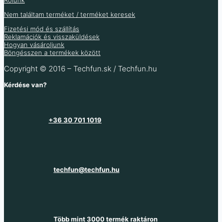
Raktáron 81 db
Raktáron 91 db
Raktáron 32 db
Raktáron 43 db
Nem találtam terméket / terméket keresek
Fizetési mód és szállítás
Reklamációk és visszaküldések
Hogyan vásároljunk
Böngésszen a termékek között
Copyright © 2016 – Techfun.sk / Techfun.hu
Kérdése van?
+36 30 701 1019
techfun@techfun.hu
Több mint 3000 termék raktáron