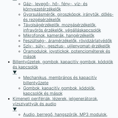
Gáz-, levegő-, hő-, fény-, víz- és
környezetérzékelők
Gyorsulásmérők, giroszkópok, iránytűk, dőlés-
és rezgésérzékelők
Távolságérzékelők, mozgásérzékelők,
infravörös érzékelők, végálláskapcsolók
Mikrofonok, kamerák, hangérzékelők
Feszültség-, áramérzékelők, rövidzárlatvédők
Szív-, súly-, gesztus-, ujjlenyomat-érzékelők
Óramodulok, joystickok, potenciométerek és
mások
Billentyűzetek, gombok, kapacitív gombok, kódolók
és kapcsolók
▼
Mechanikus, membrános és kapacitív
billentyűzete
Gombok, kapacitív gombok, kódolók,
kapcsolók és mások
Kimeneti perifériák, lézerek, jelgenerátorok,
vízszivattyúk és audio
▼
Audio, berregő, hangszórók, MP3 modulok,