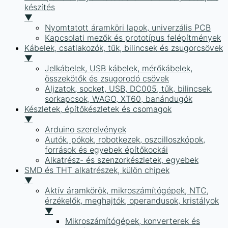
készítés
▼
Nyomtatott áramköri lapok, univerzális PCB
Kapcsolati mezők és prototípus felépítmények
Kábelek, csatlakozók, tűk, bilincsek és zsugorcsövek
▼
Jelkábelek, USB kábelek, mérőkábelek,
összekötők és zsugorodó csövek
Aljzatok, socket, USB, DC005, tűk, bilincsek,
sorkapcsok, WAGO, XT60, banándugók
Készletek, építőkészletek és csomagok
▼
Arduino szerelvények
Autók, pókok, robotkezek, oszcilloszkópok,
források és egyebek építőkockái
Alkatrész- és szenzorkészletek, egyebek
SMD és THT alkatrészek, külön chipek
▼
Aktív áramkörök, mikroszámítógépek, NTC,
érzékelők, meghajtók, operandusok, kristályok
▼
Mikroszámítógépek, konverterek és