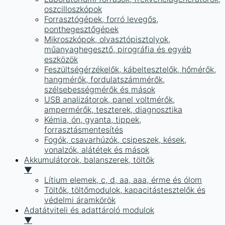
oszcilloszkópok
Forrasztógépek, forró levegős,
ponthegesztőgépek
Mikroszkópok, olvasztópisztolyok,
műanyaghegesztő, pirográfia és egyéb
eszközök
Feszültségérzékelők, kábeltesztelők, hőmérők,
hangmérők, fordulatszámmérők,
szélsebességmérők és mások
USB analizátorok, panel voltmérők,
ampermérők, teszterek, diagnosztika
Kémia, ón, gyanta, tippek,
forrasztásmentesítés
Fogók, csavarhúzók, csipeszek, kések,
vonalzók, alátétek és mások
Akkumulátorok, balanszerek, töltők
▼
Lítium elemek, c, d, aa, aaa, érme és ólom
Töltők, töltőmodulok, kapacitástesztelők és
védelmi áramkörök
Adatátviteli és adattároló modulok
▼