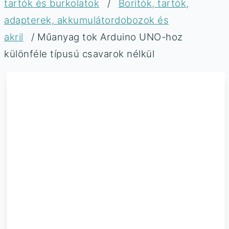
tartók és burkolatok
/
Borítók, tartók,
adapterek, akkumulátordobozok és
akril
/ Műanyag tok Arduino UNO-hoz
különféle típusú csavarok nélkül