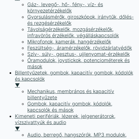
Gáz-, levegő-, hő-, fény-, víz- és
környezetérzékelők
Gyorsulásmérők, giroszkópok, iránytűk, dőlés-
és rezgésérzékelők
Távolságérzékelők, mozgásérzékelők,
infravörös érzékelők, végálláskapcsolók
Mikrofonok, kamerák, hangérzékelők
Feszültség-, áramérzékelők, rövidzárlatvédők
Szív-, súly-, gesztus-, ujjlenyomat-érzékelők
Óramodulok, joystickok, potenciométerek és
mások
Billentyűzetek, gombok, kapacitív gombok, kódolók
és kapcsolók
▼
Mechanikus, membrános és kapacitív
billentyűzete
Gombok, kapacitív gombok, kódolók,
kapcsolók és mások
Kimeneti perifériák, lézerek, jelgenerátorok,
vízszivattyúk és audio
▼
Audio, berregő, hangszórók, MP3 modulok,