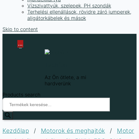
Vízszivattyúk, szelepek, PH szondák
Terhelési ellenállások, rövidre záró jumperek,
aligátorkábelek és mások
Skip to content
...
...
Techfun
Az Ön ötlete, a mi
hardverünk
Products search
Kezdőlap
/
Motorok és meghajtók
/
Motor