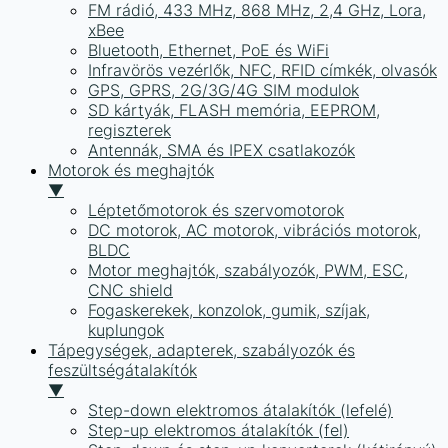
FM rádió, 433 MHz, 868 MHz, 2,4 GHz, Lora,
xBee
Bluetooth, Ethernet, PoE és WiFi
Infravörös vezérlők, NFC, RFID címkék, olvasók
GPS, GPRS, 2G/3G/4G SIM modulok
SD kártyák, FLASH memória, EEPROM,
regiszterek
Antennák, SMA és IPEX csatlakozók
Motorok és meghajtók
▼
Léptetőmotorok és szervomotorok
DC motorok, AC motorok, vibrációs motorok,
BLDC
Motor meghajtók, szabályozók, PWM, ESC,
CNC shield
Fogaskerekek, konzolok, gumik, szíjak,
kuplungok
Tápegységek, adapterek, szabályozók és
feszültségátalakítók
▼
Step-down elektromos átalakítók (lefelé)
Step-up elektromos átalakítók (fel)