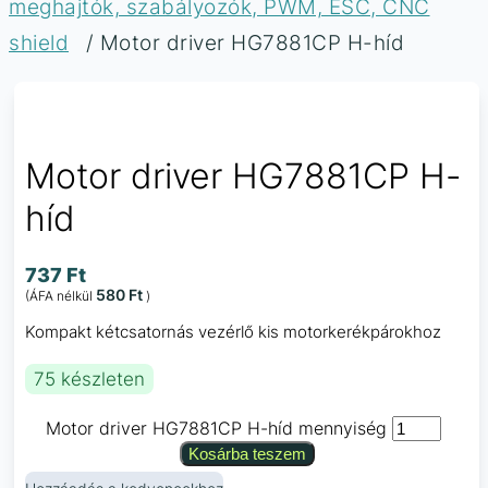
meghajtók, szabályozók, PWM, ESC, CNC
shield
/ Motor driver HG7881CP H-híd
Motor driver HG7881CP H-
híd
737
Ft
580
Ft
(ÁFA nélkül
)
Kompakt kétcsatornás vezérlő kis motorkerékpárokhoz
75 készleten
Motor driver HG7881CP H-híd mennyiség
Kosárba teszem