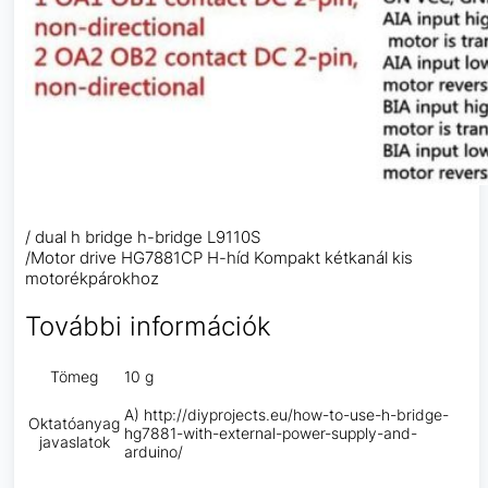
/ dual h bridge h-bridge L9110S
/Motor drive HG7881CP H-híd Kompakt kétkanál kis
motorékpárokhoz
További információk
Tömeg
10 g
A) http://diyprojects.eu/how-to-use-h-bridge-
Oktatóanyag
hg7881-with-external-power-supply-and-
javaslatok
arduino/