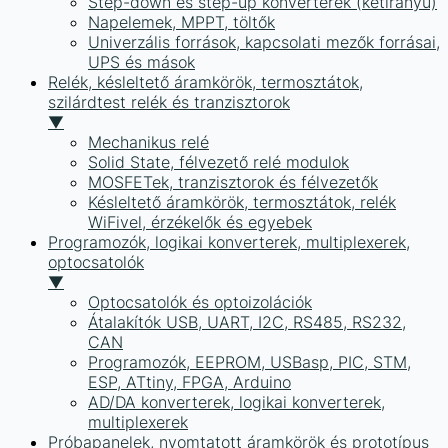
Step-down és step-up konverterek (kétirányú)
Napelemek, MPPT, töltők
Univerzális források, kapcsolati mezők forrásai,
UPS és mások
Relék, késleltető áramkörök, termosztátok,
szilárdtest relék és tranzisztorok
▼
Mechanikus relé
Solid State, félvezető relé modulok
MOSFETek, tranzisztorok és félvezetők
Késleltető áramkörök, termosztátok, relék
WiFivel, érzékelők és egyebek
Programozók, logikai konverterek, multiplexerek,
optocsatolók
▼
Optocsatolók és optoizolációk
Átalakítók USB, UART, I2C, RS485, RS232,
CAN
Programozók, EEPROM, USBasp, PIC, STM,
ESP, ATtiny, FPGA, Arduino
AD/DA konverterek, logikai konverterek,
multiplexerek
Próbapanelek, nyomtatott áramkörök és prototípus