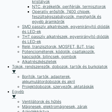
kristályok
NTC, érzékelők, perifériák, termisztorok
Operatív erősítők, 7400 chipek,
feszültségszabályozók, meghajtók és
egyéb áramkörök
SMD passzív alkatrészek, egyenirányító diódák
és LED-ek
THT passzív alkatrészek, egyenirányító diódák
és LED-ek
Relé, tranzisztorok, MOSFET, BJT, triac
Potenciométerek, kódolók, csatlakozók,
kapcsolók, bilincsek, gombok
Alkatrészkészletek
Tokok, rendszerezők, dobozok, tartók és burkolatok
▼
Borítók, tartók, adapterek,
akkumulátordobozok és akril
Projektdobozok, szervezők, aktatáskák
Egyéb
▼
Ventilátorok és hűtés
Mágnesek, elektromágnesek, zárak
Ajándékkártya