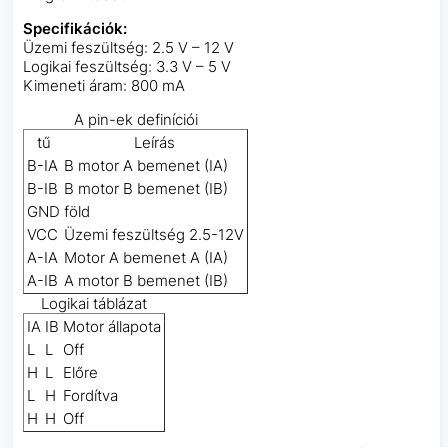
Specifikációk:
Üzemi feszültség: 2.5 V – 12 V
Logikai feszültség: 3.3 V – 5 V
Kimeneti áram: 800 mA
A pin-ek definíciói
tű
Leírás
B-IA
B motor A bemenet (IA)
B-IB
B motor B bemenet (IB)
GND
föld
VCC
Üzemi feszültség 2.5-12V
A-IA
Motor A bemenet A (IA)
A-IB
A motor B bemenet (IB)
Logikai táblázat
IA
IB
Motor állapota
L
L
Off
H
L
Előre
L
H
Fordítva
H
H
Off