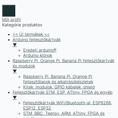
Môj profil
Kategórie produktov
>> Új termékek <<
Arduino fejlesztőkártyák
▼
Eredeti arduino®
Arduino klónok
Raspberry Pi, Orange Pi, Banana Pi fejlesztőkártyák
és modulok
▼
Raspberry Pi, Banana Pi, Orange Pi
fejlesztőlapok és alkatrészkészletek
Kitek, modulok, GPIO kábelek, shield
Fejlesztőkártyák STM, ESP, ATtiny, FPGA és egyéb
▼
Fejlesztőkártyák WiFi/Bluetooth-al, ESP8266,
ESP12, ESP32
STM, BBC, Teensy, ARM, ATtiny, FPGA és