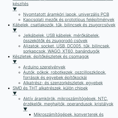
készítés
▼
Nyomtatott áramköri lapok, univerzális PCB
Kapcsolati mezők és prototípus felépítmények
Kábelek, csatlakozók, tűk, bilincsek és zsugorcsövek
▼
Jelkábelek, USB kábelek, mérőkábelek,
összekötők és zsugorodó csövek
Aljzatok, socket, USB, DC005, tűk, bilincsek,
sorkapcsok, WAGO, XT60, banándugók
Készletek, építőkészletek és csomagok
▼
Arduino szerelvények
Autók, pókok, robotkezek, oszcilloszkópok,
források és egyebek építőkockái
Alkatrész- és szenzorkészletek, egyebek
SMD és THT alkatrészek, külön chipek
▼
Aktív áramkörök, mikroszámítógépek, NTC,
érzékelők, meghajtók, operandusok, kristályok
▼
Mikroszámítógépek, konverterek és