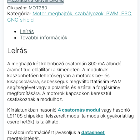
Hozzáadás a kedvencekhez
Cikkszám:
MOT280
Kategória:
Motor meghajtók, szabályozók, PWM, ESC,
CNC shield
Leírás
További információk
Leírás
A meghajtó két különböző csatornán 800 mA állandó
áramot tud előállítani a kimeneten. A modulnak
köszönhetően lehetőség van a motorok be- és
kikapcsolására, sebességük megváltoztatására PWM
segítségével vagy a polaritás és ezáltal a forgásirány
megfordítására. A motorok kapcsokon keresztül
csatlakoznak a modulhoz.
Kínálatunkban hasonló
4 csatornás modul
vagy hasonló
L9110S chipekkel felszerelt modul (a modulok gyakorlatilag
cserélhetők) is található.
További információért javasoljuk a
datasheet
megtekintését.