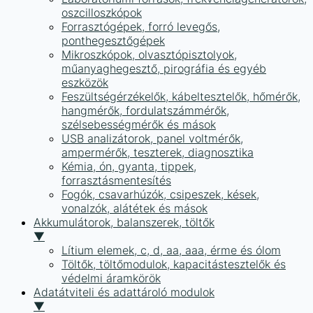
oszcilloszkópok
Forrasztógépek, forró levegős,
ponthegesztőgépek
Mikroszkópok, olvasztópisztolyok,
műanyaghegesztő, pirográfia és egyéb
eszközök
Feszültségérzékelők, kábeltesztelők, hőmérők,
hangmérők, fordulatszámmérők,
szélsebességmérők és mások
USB analizátorok, panel voltmérők,
ampermérők, teszterek, diagnosztika
Kémia, ón, gyanta, tippek,
forrasztásmentesítés
Fogók, csavarhúzók, csipeszek, kések,
vonalzók, alátétek és mások
Akkumulátorok, balanszerek, töltők
▼
Lítium elemek, c, d, aa, aaa, érme és ólom
Töltők, töltőmodulok, kapacitástesztelők és
védelmi áramkörök
Adatátviteli és adattároló modulok
▼