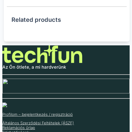
Related products
Az Ön ötlete, a mi hardverünk
Profilom – bejelentkezés / regisztráció
Általános Szerződési Feltételek (ÁSZF)
A4988 motorvezérlő
RAMPS 1.4
Reklamációs űrlap
PWM vezérlő 3V – 35V
CNC pajzs az Arduino