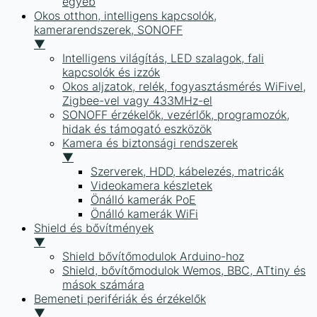
egyéb
Okos otthon, intelligens kapcsolók,
kamerarendszerek, SONOFF
▼
Intelligens világítás, LED szalagok, fali
kapcsolók és izzók
Okos aljzatok, relék, fogyasztásmérés WiFivel,
Zigbee-vel vagy 433MHz-el
SONOFF érzékelők, vezérlők, programozók,
hidak és támogató eszközök
Kamera és biztonsági rendszerek
▼
Szerverek, HDD, kábelezés, matricák
Videokamera készletek
Önálló kamerák PoE
Önálló kamerák WiFi
Shield és bővítmények
▼
Shield bővítőmodulok Arduino-hoz
Shield, bővítőmodulok Wemos, BBC, ATtiny és
mások számára
Bemeneti perifériák és érzékelők
▼