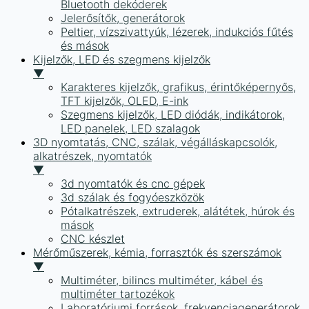
Bluetooth dekóderek
Jelerősítők, generátorok
Peltier, vízszivattyúk, lézerek, indukciós fűtés
és mások
Kijelzők, LED és szegmens kijelzők
▼
Karakteres kijelzők, grafikus, érintőképernyős,
TFT kijelzők, OLED, E-ink
Szegmens kijelzők, LED diódák, indikátorok,
LED panelek, LED szalagok
3D nyomtatás, CNC, szálak, végálláskapcsolók,
alkatrészek, nyomtatók
▼
3d nyomtatók és cnc gépek
3d szálak és fogyóeszközök
Pótalkatrészek, extruderek, alátétek, húrok és
mások
CNC készlet
Mérőműszerek, kémia, forrasztók és szerszámok
▼
Multiméter, bilincs multiméter, kábel és
multiméter tartozékok
Laboratóriumi források, frekvenciagenerátorok,