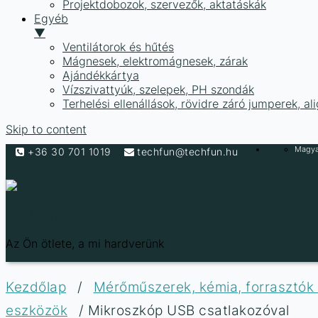
Projektdobozok, szervezők, aktatáskák
Egyéb
▼
Ventilátorok és hűtés
Mágnesek, elektromágnesek, zárak
Ajándékkártya
Vízszivattyúk, szelepek, PH szondák
Terhelési ellenállások, rövidre záró jumperek, a
Skip to content
Magyar
+36 30 701 1019
techfun@techfun.hu
Techfun
Az Ön ötlete, a mi hardverünk
Kezdőlap
/
Mérőműszerek, kémia, forrasztók
eszközök
/ Mikroszkóp USB csatlakozóval