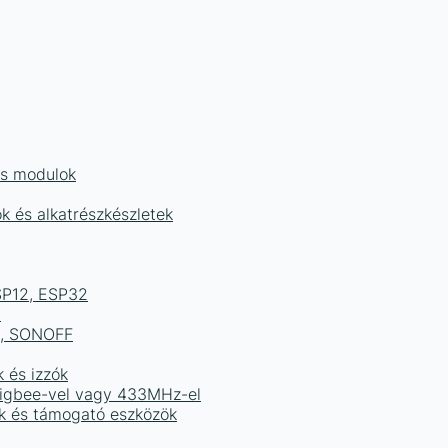
és modulok
ok és alkatrészkészletek
ESP12, ESP32
b
ek, SONOFF
k és izzók
 Zigbee-vel vagy 433MHz-el
ak és támogató eszközök