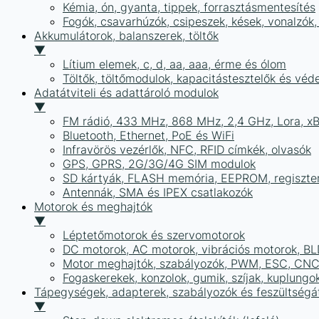
Kémia, ón, gyanta, tippek, forrasztásmentesítés
Fogók, csavarhúzók, csipeszek, kések, vonalzók,
Akkumulátorok, balanszerek, töltők
▼
Lítium elemek, c, d, aa, aaa, érme és ólom
Töltők, töltőmodulok, kapacitástesztelők és vé
Adatátviteli és adattároló modulok
▼
FM rádió, 433 MHz, 868 MHz, 2,4 GHz, Lora, x
Bluetooth, Ethernet, PoE és WiFi
Infravörös vezérlők, NFC, RFID címkék, olvasók
GPS, GPRS, 2G/3G/4G SIM modulok
SD kártyák, FLASH memória, EEPROM, regiszte
Antennák, SMA és IPEX csatlakozók
Motorok és meghajtók
▼
Léptetőmotorok és szervomotorok
DC motorok, AC motorok, vibrációs motorok, B
Motor meghajtók, szabályozók, PWM, ESC, CNC
Fogaskerekek, konzolok, gumik, szíjak, kuplungo
Tápegységek, adapterek, szabályozók és feszültségát
▼