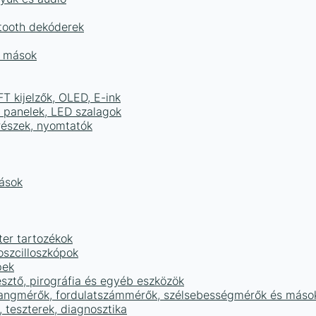
tooth dekóderek
és mások
FT kijelzők, OLED, E-ink
D panelek, LED szalagok
részek, nyomtatók
mások
ter tartozékok
oszcilloszkópok
pek
sztő, pirográfia és egyéb eszközök
 hangmérők, fordulatszámmérők, szélsebességmérők és máso
 teszterek, diagnosztika