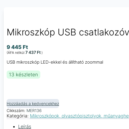
Mikroszkóp USB csatlakozóv
9 445
Ft
7 437
Ft
(ÁFA nélkül
)
USB mikroszkóp LED-ekkel és állítható zoommal
13 készleten
Hozzáadás a kedvencekhez
Cikkszám:
MER136
Kategória:
Mikroszkópok, olvasztópisztolyok, műanyaghe
Leírás