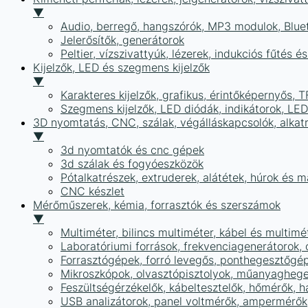
▼
Audio, berregő, hangszórók, MP3 modulok, Blue
Jelerősítők, generátorok
Peltier, vízszivattyúk, lézerek, indukciós fűtés 
Kijelzők, LED és szegmens kijelzők
▼
Karakteres kijelzők, grafikus, érintőképernyős, T
Szegmens kijelzők, LED diódák, indikátorok, LE
3D nyomtatás, CNC, szálak, végálláskapcsolók, alkat
▼
3d nyomtatók és cnc gépek
3d szálak és fogyóeszközök
Pótalkatrészek, extruderek, alátétek, húrok és 
CNC készlet
Mérőműszerek, kémia, forrasztók és szerszámok
▼
Multiméter, bilincs multiméter, kábel és multimé
Laboratóriumi források, frekvenciagenerátorok, 
Forrasztógépek, forró levegős, ponthegesztőgé
Mikroszkópok, olvasztópisztolyok, műanyaghege
Feszültségérzékelők, kábeltesztelők, hőmérők,
USB analizátorok, panel voltmérők, ampermérők,