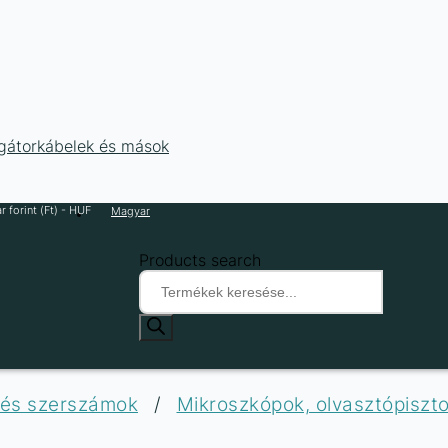
ligátorkábelek és mások
 forint (Ft) - HUF
Magyar
Products search
 és szerszámok
/
Mikroszkópok, olvasztópiszt