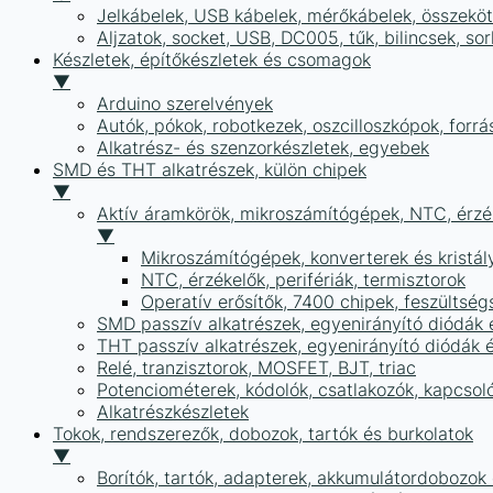
Jelkábelek, USB kábelek, mérőkábelek, összekö
Aljzatok, socket, USB, DC005, tűk, bilincsek, 
Készletek, építőkészletek és csomagok
▼
Arduino szerelvények
Autók, pókok, robotkezek, oszcilloszkópok, forr
Alkatrész- és szenzorkészletek, egyebek
SMD és THT alkatrészek, külön chipek
▼
Aktív áramkörök, mikroszámítógépek, NTC, érzék
▼
Mikroszámítógépek, konverterek és kristál
NTC, érzékelők, perifériák, termisztorok
Operatív erősítők, 7400 chipek, feszülts
SMD passzív alkatrészek, egyenirányító diódák
THT passzív alkatrészek, egyenirányító diódák 
Relé, tranzisztorok, MOSFET, BJT, triac
Potenciométerek, kódolók, csatlakozók, kapcsol
Alkatrészkészletek
Tokok, rendszerezők, dobozok, tartók és burkolatok
▼
Borítók, tartók, adapterek, akkumulátordobozok é