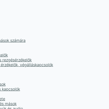
mások számára
kelők
s rezgésérzékelők
 érzékelők, végálláskapcsolók
sok
s kapcsolók
ete
 és mások
tyúk és audio