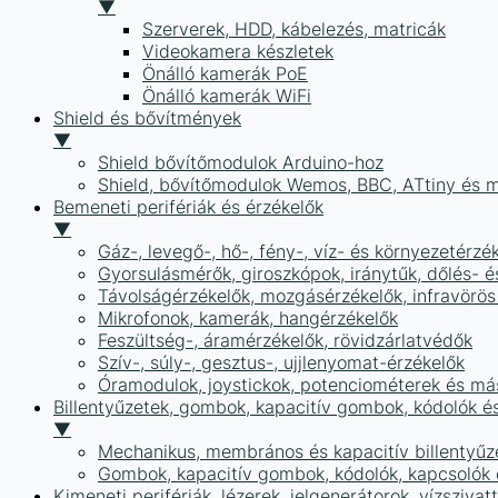
▼
Szerverek, HDD, kábelezés, matricák
Videokamera készletek
Önálló kamerák PoE
Önálló kamerák WiFi
Shield és bővítmények
▼
Shield bővítőmodulok Arduino-hoz
Shield, bővítőmodulok Wemos, BBC, ATtiny és 
Bemeneti perifériák és érzékelők
▼
Gáz-, levegő-, hő-, fény-, víz- és környezetérzé
Gyorsulásmérők, giroszkópok, iránytűk, dőlés- é
Távolságérzékelők, mozgásérzékelők, infravörös
Mikrofonok, kamerák, hangérzékelők
Feszültség-, áramérzékelők, rövidzárlatvédők
Szív-, súly-, gesztus-, ujjlenyomat-érzékelők
Óramodulok, joystickok, potenciométerek és má
Billentyűzetek, gombok, kapacitív gombok, kódolók é
▼
Mechanikus, membrános és kapacitív billentyűz
Gombok, kapacitív gombok, kódolók, kapcsolók
Kimeneti perifériák, lézerek, jelgenerátorok, vízszivat