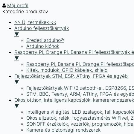
Môj profil
Kategórie produktov
>> Új termékek <<
Arduino fejlesztőkártyák
▼
Eredeti arduino®
Arduino klónok
Raspberry Pi, Orange Pi, Banana Pi fejlesztőkártyák 
▼
Raspberry Pi, Banana Pi, Orange Pi fejlesztőlap
Kitek, modulok, GPIO kábelek, shield
Fejlesztőkártyák STM, ESP, ATtiny, FPGA és egyéb
▼
Fejlesztőkártyák WiFi/Bluetooth-al, ESP8266, 
STM, BBC, Teensy, ARM, ATtiny, FPGA és egyé
Okos otthon, intelligens kapcsolók, kamerarendszer
▼
Intelligens világítás, LED szalagok, fali kapcsoló
Okos aljzatok, relék, fogyasztásmérés WiFivel,
SONOFF érzékelők, vezérlők, programozók, hid
Kamera és biztonsági rendszerek