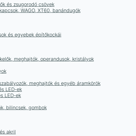
tők és zsugorodó csövek
sorkapcsok, WAGO, XT60, banándugók
ások és egyebek építőkockái
elők, meghajtók, operandusok, kristályok
yok
égszabályozók, meghajtók és egyéb áramkörök
 és LED-ek
és LED-ek
ók, bilincsek, gombok
s akril