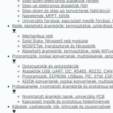
Step-down elektromos átalakítók (lefelé)
Step-up elektromos átalakítók (fel)
Step-down és step-up konverterek (kétirányú)
Napelemek, MPPT, töltők
Univerzális források, kapcsolati mezők forrásai
Relék, késleltető áramkörök, termosztátok, szilárdtest
▼
Mechanikus relé
Solid State, félvezető relé modulok
MOSFETek, tranzisztorok és félvezetők
Késleltető áramkörök, termosztátok, relék WiFiv
Programozók, logikai konverterek, multiplexerek, opt
▼
Optocsatolók és optoizolációk
Átalakítók USB, UART, I2C, RS485, RS232, CAN
Programozók, EEPROM, USBasp, PIC, STM, ESP, 
AD/DA konverterek, logikai konverterek, multipl
Próbapanelek, nyomtatott áramkörök és prototípus ké
▼
Nyomtatott áramköri lapok, univerzális PCB
Kapcsolati mezők és prototípus felépítmények
Kábelek, csatlakozók, tűk, bilincsek és zsugorcsövek
▼