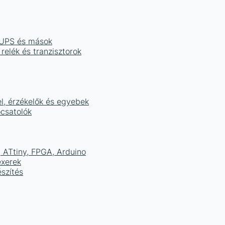
, UPS és mások
 relék és tranzisztorok
el, érzékelők és egyebek
ocsatolók
ATtiny, FPGA, Arduino
exerek
szítés