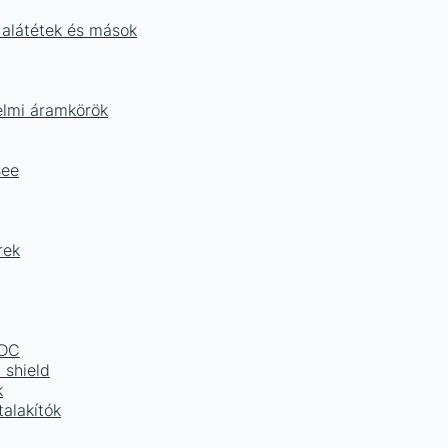
 alátétek és mások
delmi áramkörök
Bee
rek
LDC
 shield
k
alakítók