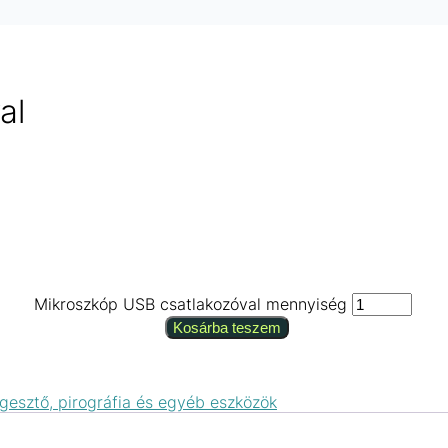
al
Mikroszkóp USB csatlakozóval mennyiség
Kosárba teszem
gesztő, pirográfia és egyéb eszközök