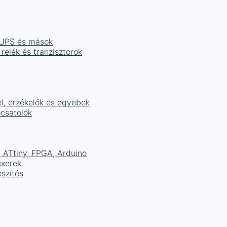
, UPS és mások
 relék és tranzisztorok
el, érzékelők és egyebek
ocsatolók
ATtiny, FPGA, Arduino
exerek
szítés