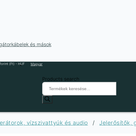
ligátorkábelek és mások
orint (Ft) - HUF
Magyar
Products search
nerátorok, vízszivattyúk és audio
/
Jelerősítők,