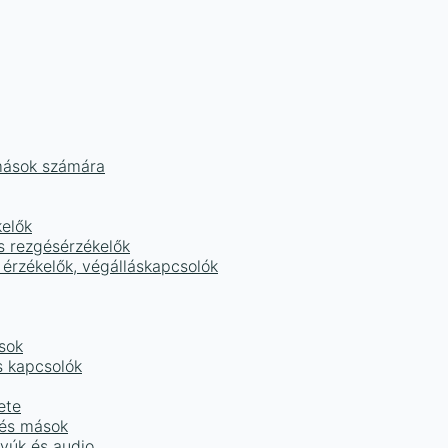
mások számára
kelők
s rezgésérzékelők
 érzékelők, végálláskapcsolók
sok
s kapcsolók
ete
 és mások
tyúk és audio