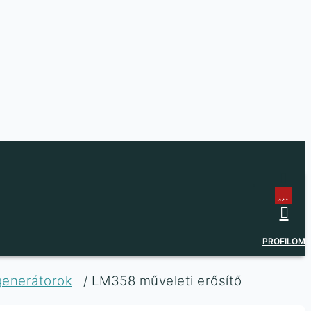
...
...
PROFILOM
 generátorok
/ LM358 műveleti erősítő