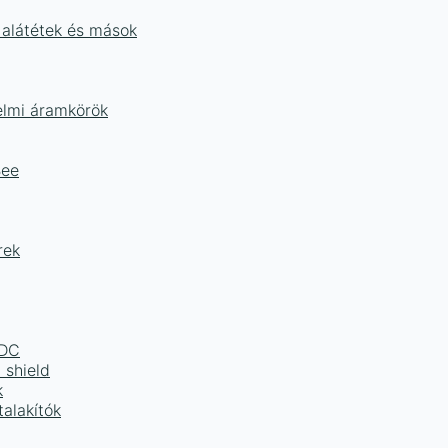
 alátétek és mások
delmi áramkörök
Bee
rek
LDC
 shield
k
alakítók