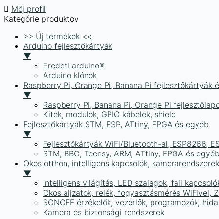
Môj profil
Kategórie produktov
>> Új termékek <<
Arduino fejlesztőkártyák
▼
Eredeti arduino®
Arduino klónok
Raspberry Pi, Orange Pi, Banana Pi fejlesztőkártyák 
▼
Raspberry Pi, Banana Pi, Orange Pi fejlesztőlap
Kitek, modulok, GPIO kábelek, shield
Fejlesztőkártyák STM, ESP, ATtiny, FPGA és egyéb
▼
Fejlesztőkártyák WiFi/Bluetooth-al, ESP8266, 
STM, BBC, Teensy, ARM, ATtiny, FPGA és egyé
Okos otthon, intelligens kapcsolók, kamerarendszer
▼
Intelligens világítás, LED szalagok, fali kapcsoló
Okos aljzatok, relék, fogyasztásmérés WiFivel,
SONOFF érzékelők, vezérlők, programozók, hid
Kamera és biztonsági rendszerek