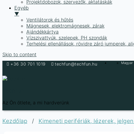
Projektdobozok, szervezők, aktatáskák
Egyéb
▼
Ventilátorok és hűtés
Mágnesek, elektromágnesek, zárak
Ajándékkártya
Vízszivattyúk, szelepek, PH szondák
Terhelési ellenállások, rövidre záró jumperek, a
Skip to content
Magyar f
+36 30 701 1019
techfun@techfun.hu
Techfun
Az Ön ötlete, a mi hardverünk
Kezdőlap
/
Kimeneti perifériák, lézerek, jelge