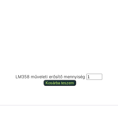
LM358 műveleti erősítő mennyiség
Kosárba teszem