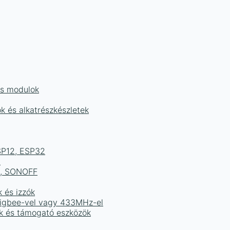
és modulok
ok és alkatrészkészletek
ESP12, ESP32
b
ek, SONOFF
k és izzók
 Zigbee-vel vagy 433MHz-el
ak és támogató eszközök