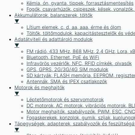
Kémia, ón, gyanta, tippek, forrasztásmentesítés
Fogók, csavarhúzók, csipeszek, kések, vonalzók,
Akkumulátorok, balanszerek, töltők
▼
Lítium elemek, c, d, aa, aaa, érme és ólom
Töltők, töltőmodulok, kapacitástesztelők és vé
Adatátviteli és adattároló modulok
▼
FM rádió, 433 MHz, 868 MHz, 2,4 GHz, Lora, x
Bluetooth, Ethernet, PoE és WiFi
Infravörös vezérlők, NFC, RFID címkék, olvasók
GPS, GPRS, 2G/3G/4G SIM modulok
SD kártyák, FLASH memória, EEPROM, regiszte
Antennák, SMA és IPEX csatlakozók
Motorok és meghajtók
▼
Léptetőmotorok és szervomotorok
DC motorok, AC motorok, vibrációs motorok, B
Motor meghajtók, szabályozók, PWM, ESC, CNC
Fogaskerekek, konzolok, gumik, szíjak, kuplungo
Tápegységek, adapterek, szabályozók és feszültségát
▼