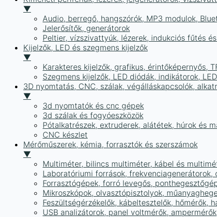
▼
Audio, berregő, hangszórók, MP3 modulok, Blue
Jelerősítők, generátorok
Peltier, vízszivattyúk, lézerek, indukciós fűtés 
Kijelzők, LED és szegmens kijelzők
▼
Karakteres kijelzők, grafikus, érintőképernyős, T
Szegmens kijelzők, LED diódák, indikátorok, LE
3D nyomtatás, CNC, szálak, végálláskapcsolók, alkat
▼
3d nyomtatók és cnc gépek
3d szálak és fogyóeszközök
Pótalkatrészek, extruderek, alátétek, húrok és 
CNC készlet
Mérőműszerek, kémia, forrasztók és szerszámok
▼
Multiméter, bilincs multiméter, kábel és multimé
Laboratóriumi források, frekvenciagenerátorok, 
Forrasztógépek, forró levegős, ponthegesztőgé
Mikroszkópok, olvasztópisztolyok, műanyaghege
Feszültségérzékelők, kábeltesztelők, hőmérők,
USB analizátorok, panel voltmérők, ampermérők,