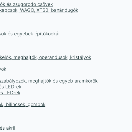
tők és zsugorodó csövek
sorkapcsok, WAGO, XT60, banándugók
ások és egyebek építőkockái
elők, meghajtók, operandusok, kristályok
yok
égszabályozók, meghajtók és egyéb áramkörök
 és LED-ek
és LED-ek
ók, bilincsek, gombok
s akril