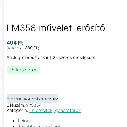
LM358 műveleti erősítő
494
Ft
389
Ft
(ÁFA nélkül
)
Analóg jelerősítő akár 100-szoros erősítéssel
76 készleten
Hozzáadás a kedvencekhez
Cikkszám:
VYS357
Kategória:
Jelerősítők, generátorok
Leírás
További információk