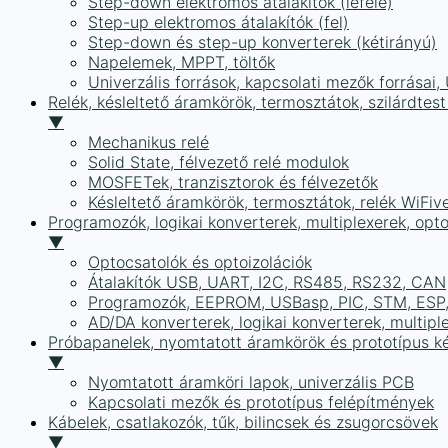
Step-down elektromos átalakítók (lefelé)
Step-up elektromos átalakítók (fel)
Step-down és step-up konverterek (kétirányú)
Napelemek, MPPT, töltők
Univerzális források, kapcsolati mezők forrásai
Relék, késleltető áramkörök, termosztátok, szilárdtest
▼
Mechanikus relé
Solid State, félvezető relé modulok
MOSFETek, tranzisztorok és félvezetők
Késleltető áramkörök, termosztátok, relék WiFiv
Programozók, logikai konverterek, multiplexerek, opt
▼
Optocsatolók és optoizolációk
Átalakítók USB, UART, I2C, RS485, RS232, CAN
Programozók, EEPROM, USBasp, PIC, STM, ESP, 
AD/DA konverterek, logikai konverterek, multipl
Próbapanelek, nyomtatott áramkörök és prototípus ké
▼
Nyomtatott áramköri lapok, univerzális PCB
Kapcsolati mezők és prototípus felépítmények
Kábelek, csatlakozók, tűk, bilincsek és zsugorcsövek
▼