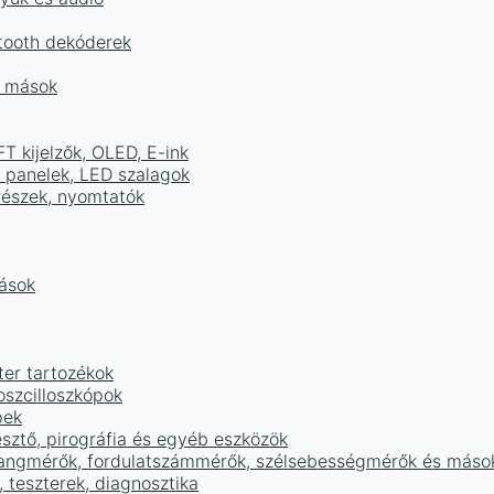
tooth dekóderek
és mások
FT kijelzők, OLED, E-ink
D panelek, LED szalagok
részek, nyomtatók
mások
ter tartozékok
oszcilloszkópok
pek
sztő, pirográfia és egyéb eszközök
 hangmérők, fordulatszámmérők, szélsebességmérők és máso
 teszterek, diagnosztika