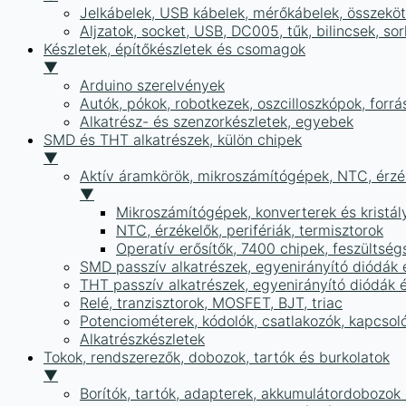
Jelkábelek, USB kábelek, mérőkábelek, összekö
Aljzatok, socket, USB, DC005, tűk, bilincsek, 
Készletek, építőkészletek és csomagok
▼
Arduino szerelvények
Autók, pókok, robotkezek, oszcilloszkópok, forr
Alkatrész- és szenzorkészletek, egyebek
SMD és THT alkatrészek, külön chipek
▼
Aktív áramkörök, mikroszámítógépek, NTC, érzék
▼
Mikroszámítógépek, konverterek és kristál
NTC, érzékelők, perifériák, termisztorok
Operatív erősítők, 7400 chipek, feszülts
SMD passzív alkatrészek, egyenirányító diódák
THT passzív alkatrészek, egyenirányító diódák 
Relé, tranzisztorok, MOSFET, BJT, triac
Potenciométerek, kódolók, csatlakozók, kapcsol
Alkatrészkészletek
Tokok, rendszerezők, dobozok, tartók és burkolatok
▼
Borítók, tartók, adapterek, akkumulátordobozok é