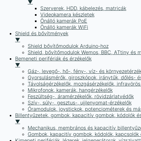
▼
Szerverek, HDD, kábelezés, matricák
Videokamera készletek
Önálló kamerák PoE
Önálló kamerák WiFi
Shield és bővítmények
▼
Shield bővítőmodulok Arduino-hoz
Shield, bővítőmodulok Wemos, BBC, ATtiny és 
Bemeneti perifériák és érzékelők
▼
Gáz-, levegő-, hő-, fény-, víz- és környezetérzé
Gyorsulásmérők, giroszkópok, iránytűk, dőlés- é
Távolságérzékelők, mozgásérzékelők, infravörös
Mikrofonok, kamerák, hangérzékelők
Feszültség-, áramérzékelők, rövidzárlatvédők
Szív-, súly-, gesztus-, ujjlenyomat-érzékelők
Óramodulok, joystickok, potenciométerek és má
Billentyűzetek, gombok, kapacitív gombok, kódolók é
▼
Mechanikus, membrános és kapacitív billentyűz
Gombok, kapacitív gombok, kódolók, kapcsolók
Kimeneti perifériák, lézerek, jelgenerátorok, vízszivat