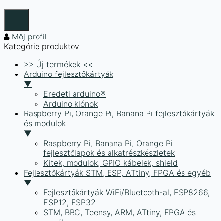
Môj profil
Kategórie produktov
>> Új termékek <<
Arduino fejlesztőkártyák
▼
Eredeti arduino®
Arduino klónok
Raspberry Pi, Orange Pi, Banana Pi fejlesztőkártyák
és modulok
▼
Raspberry Pi, Banana Pi, Orange Pi
fejlesztőlapok és alkatrészkészletek
Kitek, modulok, GPIO kábelek, shield
Fejlesztőkártyák STM, ESP, ATtiny, FPGA és egyéb
▼
Fejlesztőkártyák WiFi/Bluetooth-al, ESP8266,
ESP12, ESP32
STM, BBC, Teensy, ARM, ATtiny, FPGA és