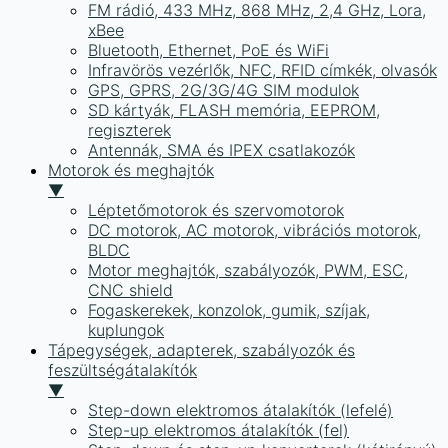
FM rádió, 433 MHz, 868 MHz, 2,4 GHz, Lora,
xBee
Bluetooth, Ethernet, PoE és WiFi
Infravörös vezérlők, NFC, RFID címkék, olvasók
GPS, GPRS, 2G/3G/4G SIM modulok
SD kártyák, FLASH memória, EEPROM,
regiszterek
Antennák, SMA és IPEX csatlakozók
Motorok és meghajtók
▼
Léptetőmotorok és szervomotorok
DC motorok, AC motorok, vibrációs motorok,
BLDC
Motor meghajtók, szabályozók, PWM, ESC,
CNC shield
Fogaskerekek, konzolok, gumik, szíjak,
kuplungok
Tápegységek, adapterek, szabályozók és
feszültségátalakítók
▼
Step-down elektromos átalakítók (lefelé)
Step-up elektromos átalakítók (fel)