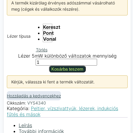
A termék kizárólag érvényes adószámmal vásárolható
meg (cégek és vállalkozók részére).
Kereszt
Pont
Lézer típusa
Vonal
Törlés
Lézer 5mW különböző változatok mennyiség
Kosárba teszem
Kérjük, válassza ki fent a termék változatát.
Hozzáadás a kedvencekhez
Cikkszám:
VYS4340
Kategória:
Peltier, vízszivattyúk, lézerek, indukciós
fűtés és mások
Leírás
További információk