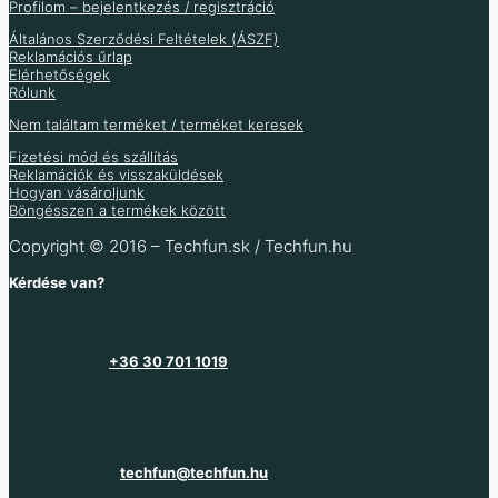
2 067
Ft
(ÁFA nélkül
)
Profilom – bejelentkezés / regisztráció
5 500
Ft
(ÁFA nélkül
)
Általános Szerződési Feltételek (ÁSZF)
Több variáció raktáron
Több variáció raktáron
Reklamációs űrlap
Raktáron 17 db
Raktáron 12 db
Elérhetőségek
Rólunk
Több információ
Több információ
Nem találtam terméket / terméket keresek
Fizetési mód és szállítás
Reklamációk és visszaküldések
Hogyan vásároljunk
Böngésszen a termékek között
Copyright © 2016 – Techfun.sk / Techfun.hu
Kérdése van?
+36 30 701 1019
techfun@techfun.hu