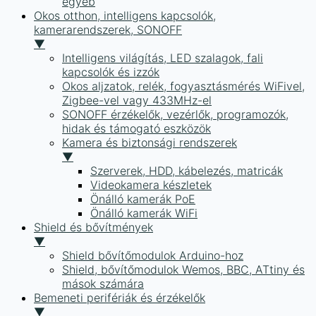
egyéb
Okos otthon, intelligens kapcsolók,
kamerarendszerek, SONOFF
▼
Intelligens világítás, LED szalagok, fali
kapcsolók és izzók
Okos aljzatok, relék, fogyasztásmérés WiFivel,
Zigbee-vel vagy 433MHz-el
SONOFF érzékelők, vezérlők, programozók,
hidak és támogató eszközök
Kamera és biztonsági rendszerek
▼
Szerverek, HDD, kábelezés, matricák
Videokamera készletek
Önálló kamerák PoE
Önálló kamerák WiFi
Shield és bővítmények
▼
Shield bővítőmodulok Arduino-hoz
Shield, bővítőmodulok Wemos, BBC, ATtiny és
mások számára
Bemeneti perifériák és érzékelők
▼