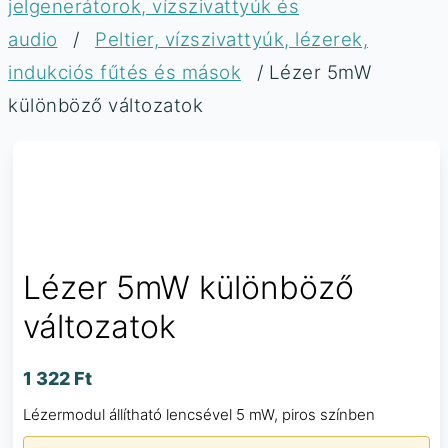
jelgenerátorok, vízszivattyúk és
audio
/
Peltier, vízszivattyúk, lézerek,
indukciós fűtés és mások
/ Lézer 5mW
különböző változatok
Lézer 5mW különböző
változatok
1 322
Ft
Lézermodul állítható lencsével 5 mW, piros színben