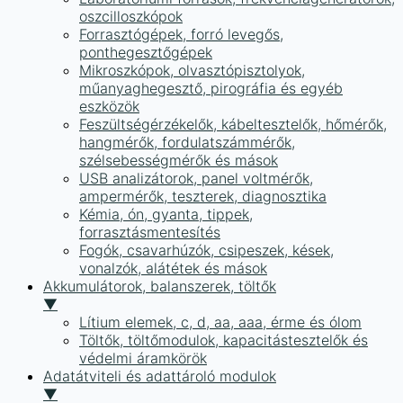
oszcilloszkópok
Forrasztógépek, forró levegős,
ponthegesztőgépek
Mikroszkópok, olvasztópisztolyok,
műanyaghegesztő, pirográfia és egyéb
eszközök
Feszültségérzékelők, kábeltesztelők, hőmérők,
hangmérők, fordulatszámmérők,
szélsebességmérők és mások
USB analizátorok, panel voltmérők,
ampermérők, teszterek, diagnosztika
Kémia, ón, gyanta, tippek,
forrasztásmentesítés
Fogók, csavarhúzók, csipeszek, kések,
vonalzók, alátétek és mások
Akkumulátorok, balanszerek, töltők
▼
Lítium elemek, c, d, aa, aaa, érme és ólom
Töltők, töltőmodulok, kapacitástesztelők és
védelmi áramkörök
Adatátviteli és adattároló modulok
▼