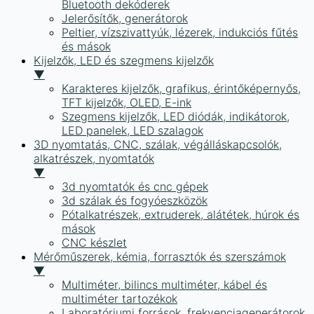
Bluetooth dekóderek
Jelerősítők, generátorok
Peltier, vízszivattyúk, lézerek, indukciós fűtés
és mások
Kijelzők, LED és szegmens kijelzők
▼
Karakteres kijelzők, grafikus, érintőképernyős,
TFT kijelzők, OLED, E-ink
Szegmens kijelzők, LED diódák, indikátorok,
LED panelek, LED szalagok
3D nyomtatás, CNC, szálak, végálláskapcsolók,
alkatrészek, nyomtatók
▼
3d nyomtatók és cnc gépek
3d szálak és fogyóeszközök
Pótalkatrészek, extruderek, alátétek, húrok és
mások
CNC készlet
Mérőműszerek, kémia, forrasztók és szerszámok
▼
Multiméter, bilincs multiméter, kábel és
multiméter tartozékok
Laboratóriumi források, frekvenciagenerátorok,