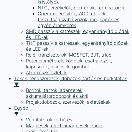
kristályok
NTC, érzékelők, perifériák, termisztorok
Operatív erősítők, 7400 chipek,
feszültségszabályozók, meghajtók és
egyéb áramkörök
SMD passzív alkatrészek, egyenirányító diódák
és LED-ek
THT passzív alkatrészek, egyenirányító diódák
és LED-ek
Relé, tranzisztorok, MOSFET, BJT, triac
Potenciométerek, kódolók, csatlakozók,
kapcsolók, bilincsek, gombok
Alkatrészkészletek
Tokok, rendszerezők, dobozok, tartók és burkolatok
▼
Borítók, tartók, adapterek,
akkumulátordobozok és akril
Projektdobozok, szervezők, aktatáskák
Egyéb
▼
Ventilátorok és hűtés
Mágnesek, elektromágnesek, zárak
Ajándékkártya