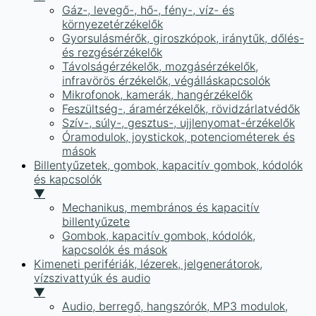
Gáz-, levegő-, hő-, fény-, víz- és
környezetérzékelők
Gyorsulásmérők, giroszkópok, iránytűk, dőlés-
és rezgésérzékelők
Távolságérzékelők, mozgásérzékelők,
infravörös érzékelők, végálláskapcsolók
Mikrofonok, kamerák, hangérzékelők
Feszültség-, áramérzékelők, rövidzárlatvédők
Szív-, súly-, gesztus-, ujjlenyomat-érzékelők
Óramodulok, joystickok, potenciométerek és
mások
Billentyűzetek, gombok, kapacitív gombok, kódolók
és kapcsolók
▼
Mechanikus, membrános és kapacitív
billentyűzete
Gombok, kapacitív gombok, kódolók,
kapcsolók és mások
Kimeneti perifériák, lézerek, jelgenerátorok,
vízszivattyúk és audio
▼
Audio, berregő, hangszórók, MP3 modulok,