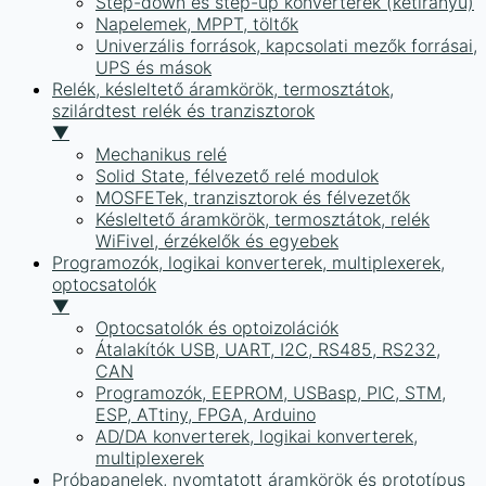
Step-down és step-up konverterek (kétirányú)
Napelemek, MPPT, töltők
Univerzális források, kapcsolati mezők forrásai,
UPS és mások
Relék, késleltető áramkörök, termosztátok,
szilárdtest relék és tranzisztorok
▼
Mechanikus relé
Solid State, félvezető relé modulok
MOSFETek, tranzisztorok és félvezetők
Késleltető áramkörök, termosztátok, relék
WiFivel, érzékelők és egyebek
Programozók, logikai konverterek, multiplexerek,
optocsatolók
▼
Optocsatolók és optoizolációk
Átalakítók USB, UART, I2C, RS485, RS232,
CAN
Programozók, EEPROM, USBasp, PIC, STM,
ESP, ATtiny, FPGA, Arduino
AD/DA konverterek, logikai konverterek,
multiplexerek
Próbapanelek, nyomtatott áramkörök és prototípus