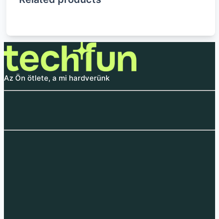
Az Ön ötlete, a mi hardverünk
Indukciós
Peltier-elem
Fűtőelem 40W
Vízszivattyú JT-800
fűtőberendezés 120W
12V/24V
6-24V
1 661
Ft
3
–
285
Ft
2 625
Ft
604
Ft
6 985
Ft