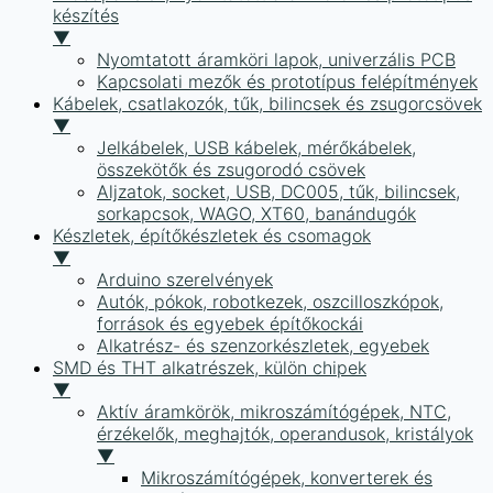
készítés
▼
Nyomtatott áramköri lapok, univerzális PCB
Kapcsolati mezők és prototípus felépítmények
Kábelek, csatlakozók, tűk, bilincsek és zsugorcsövek
▼
Jelkábelek, USB kábelek, mérőkábelek,
összekötők és zsugorodó csövek
Aljzatok, socket, USB, DC005, tűk, bilincsek,
sorkapcsok, WAGO, XT60, banándugók
Készletek, építőkészletek és csomagok
▼
Arduino szerelvények
Autók, pókok, robotkezek, oszcilloszkópok,
források és egyebek építőkockái
Alkatrész- és szenzorkészletek, egyebek
SMD és THT alkatrészek, külön chipek
▼
Aktív áramkörök, mikroszámítógépek, NTC,
érzékelők, meghajtók, operandusok, kristályok
▼
Mikroszámítógépek, konverterek és