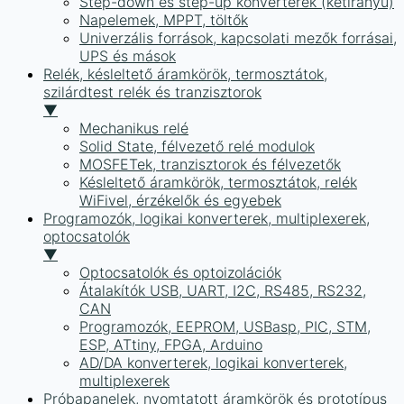
Step-down és step-up konverterek (kétirányú)
Napelemek, MPPT, töltők
Univerzális források, kapcsolati mezők forrásai,
UPS és mások
Relék, késleltető áramkörök, termosztátok,
szilárdtest relék és tranzisztorok
▼
Mechanikus relé
Solid State, félvezető relé modulok
MOSFETek, tranzisztorok és félvezetők
Késleltető áramkörök, termosztátok, relék
WiFivel, érzékelők és egyebek
Programozók, logikai konverterek, multiplexerek,
optocsatolók
▼
Optocsatolók és optoizolációk
Átalakítók USB, UART, I2C, RS485, RS232,
CAN
Programozók, EEPROM, USBasp, PIC, STM,
ESP, ATtiny, FPGA, Arduino
AD/DA konverterek, logikai konverterek,
multiplexerek
Próbapanelek, nyomtatott áramkörök és prototípus