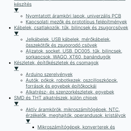
készítés
▼
Nyomtatott áramköri lapok, univerzális PCB
Kapcsolati mezők és prototípus felépítmények
Kábelek, csatlakozók, tűk, bilincsek és zsugorcsövek
▼
Jelkábelek, USB kábelek, mérőkábelek,
összekötők és zsugorodó csövek
Aljzatok, socket, USB, DC005, tűk, bilincsek,
sorkapcsok, WAGO, XT60, banándugók
Készletek, építőkészletek és csomagok
▼
Arduino szerelvények
Autók, pókok, robotkezek, oszcilloszkópok,
források és egyebek építőkockái
Alkatrész- és szenzorkészletek, egyebek
SMD és THT alkatrészek, külön chipek
▼
Aktív áramkörök, mikroszámítógépek, NTC,
érzékelők, meghajtók, operandusok, kristályok
▼
Mikroszámítógépek, konverterek és