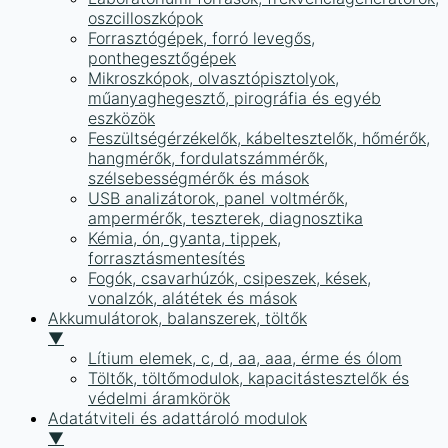
oszcilloszkópok
Forrasztógépek, forró levegős,
ponthegesztőgépek
Mikroszkópok, olvasztópisztolyok,
műanyaghegesztő, pirográfia és egyéb
eszközök
Feszültségérzékelők, kábeltesztelők, hőmérők,
hangmérők, fordulatszámmérők,
szélsebességmérők és mások
USB analizátorok, panel voltmérők,
ampermérők, teszterek, diagnosztika
Kémia, ón, gyanta, tippek,
forrasztásmentesítés
Fogók, csavarhúzók, csipeszek, kések,
vonalzók, alátétek és mások
Akkumulátorok, balanszerek, töltők
▼
Lítium elemek, c, d, aa, aaa, érme és ólom
Töltők, töltőmodulok, kapacitástesztelők és
védelmi áramkörök
Adatátviteli és adattároló modulok
▼