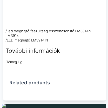
/ led meghajtó feszültség összehasonlító LM3914N
LM3914
/LED meghajtó LM3914 N
További információk
Tömeg
1 g
Related products