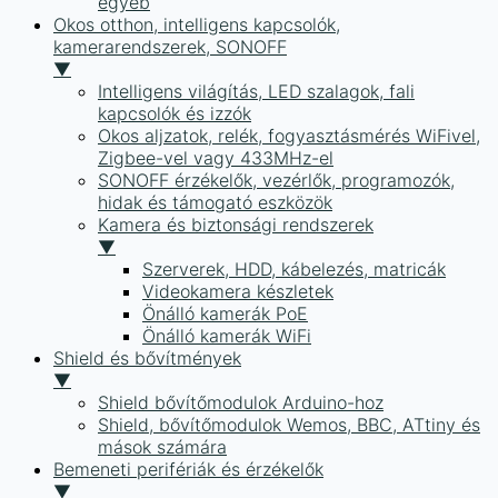
egyéb
Okos otthon, intelligens kapcsolók,
kamerarendszerek, SONOFF
▼
Intelligens világítás, LED szalagok, fali
kapcsolók és izzók
Okos aljzatok, relék, fogyasztásmérés WiFivel,
Zigbee-vel vagy 433MHz-el
SONOFF érzékelők, vezérlők, programozók,
hidak és támogató eszközök
Kamera és biztonsági rendszerek
▼
Szerverek, HDD, kábelezés, matricák
Videokamera készletek
Önálló kamerák PoE
Önálló kamerák WiFi
Shield és bővítmények
▼
Shield bővítőmodulok Arduino-hoz
Shield, bővítőmodulok Wemos, BBC, ATtiny és
mások számára
Bemeneti perifériák és érzékelők
▼