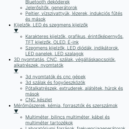
Bluetooth dekóderek
Jelerősítők, generátorok
Peltier, vízszivattyúk, lézerek, indukciós fűtés
és mások
Kijelzők, LED és szegmens kijelzők
▼
Karakteres kijelzők, grafikus, érintőképernyős,
TFT kijelzők, OLED, E-ink
Szegmens kijelzők, LED diódák, indikátorok,
LED panelek, LED szalagok
3D nyomtatás, CNC, szálak, végálláskapcsolók,
alkatrészek, nyomtatók
▼
3d nyomtatók és cnc gépek
3d szálak és fogyóeszközök
Pótalkatrészek, extruderek, alátétek, húrok és
mások
CNC készlet
Mérőműszerek, kémia, forrasztók és szerszámok
▼
Multiméter, bilincs multiméter, kábel és
multiméter tartozékok
Laboratóriumi források, frekvenciagenerátorok,