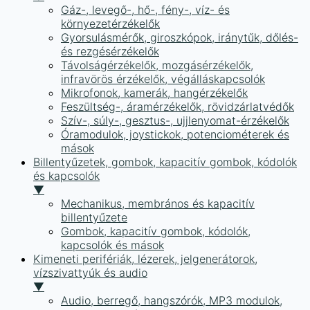
Gáz-, levegő-, hő-, fény-, víz- és
környezetérzékelők
Gyorsulásmérők, giroszkópok, iránytűk, dőlés-
és rezgésérzékelők
Távolságérzékelők, mozgásérzékelők,
infravörös érzékelők, végálláskapcsolók
Mikrofonok, kamerák, hangérzékelők
Feszültség-, áramérzékelők, rövidzárlatvédők
Szív-, súly-, gesztus-, ujjlenyomat-érzékelők
Óramodulok, joystickok, potenciométerek és
mások
Billentyűzetek, gombok, kapacitív gombok, kódolók
és kapcsolók
▼
Mechanikus, membrános és kapacitív
billentyűzete
Gombok, kapacitív gombok, kódolók,
kapcsolók és mások
Kimeneti perifériák, lézerek, jelgenerátorok,
vízszivattyúk és audio
▼
Audio, berregő, hangszórók, MP3 modulok,