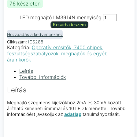
76 készleten
LED meghajtó LM3914N mennyiség
Kosárba teszem
Hozzáadás a kedvencekhez
Cikkszám:
ICS288
Kategória:
Operatív erősítők, 7400 chipek,
feszültségszabályozók, meghajtók és egyéb
áramkörök
Leírás
További információk
Leírás
Meghajtó szegmens kijelzőkhöz 2mA és 30mA között
állítható kimeneti árammal és 10 LED kimenettel. További
információért javasoljuk az
adatlap
tanulmányozását.