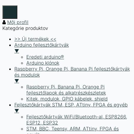
Môj profil
Kategórie produktov
>> Új termékek <<
Arduino fejlesztőkártyák
▼
Eredeti arduino®
Arduino klónok
Raspberry Pi, Orange Pi, Banana Pi fejlesztőkártyák
és modulok
▼
Raspberry Pi, Banana Pi, Orange Pi
fejlesztőlapok és alkatrészkészletek
Kitek, modulok, GPIO kábelek, shield
Fejlesztőkártyák STM, ESP, ATtiny, FPGA és egyéb
▼
Fejlesztőkártyák WiFi/Bluetooth-al, ESP8266,
ESP12, ESP32
STM, BBC, Teensy, ARM, ATtiny, FPGA és