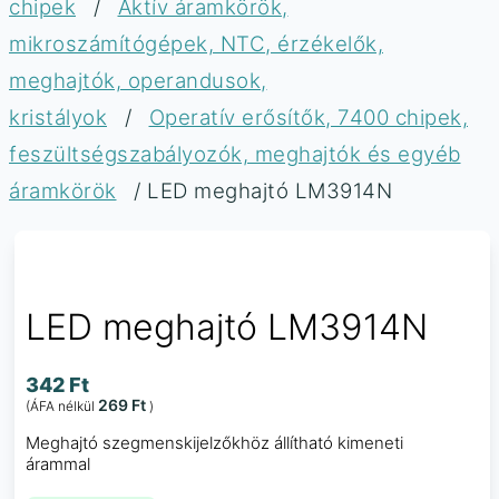
chipek
/
Aktív áramkörök,
mikroszámítógépek, NTC, érzékelők,
meghajtók, operandusok,
kristályok
/
Operatív erősítők, 7400 chipek,
feszültségszabályozók, meghajtók és egyéb
áramkörök
/ LED meghajtó LM3914N
LED meghajtó LM3914N
342
Ft
269
Ft
(ÁFA nélkül
)
Meghajtó szegmenskijelzőkhöz állítható kimeneti
árammal