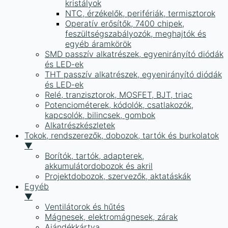
kristályok
NTC, érzékelők, perifériák, termisztorok
Operatív erősítők, 7400 chipek,
feszültségszabályozók, meghajtók és
egyéb áramkörök
SMD passzív alkatrészek, egyenirányító diódák
és LED-ek
THT passzív alkatrészek, egyenirányító diódák
és LED-ek
Relé, tranzisztorok, MOSFET, BJT, triac
Potenciométerek, kódolók, csatlakozók,
kapcsolók, bilincsek, gombok
Alkatrészkészletek
Tokok, rendszerezők, dobozok, tartók és burkolatok
▼
Borítók, tartók, adapterek,
akkumulátordobozok és akril
Projektdobozok, szervezők, aktatáskák
Egyéb
▼
Ventilátorok és hűtés
Mágnesek, elektromágnesek, zárak
Ajándékkártya