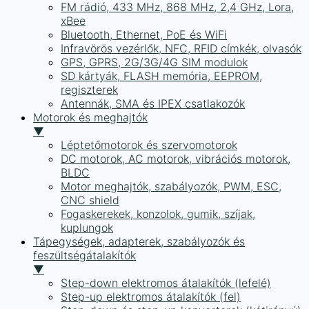
FM rádió, 433 MHz, 868 MHz, 2,4 GHz, Lora,
xBee
Bluetooth, Ethernet, PoE és WiFi
Infravörös vezérlők, NFC, RFID címkék, olvasók
GPS, GPRS, 2G/3G/4G SIM modulok
SD kártyák, FLASH memória, EEPROM,
regiszterek
Antennák, SMA és IPEX csatlakozók
Motorok és meghajtók
▼
Léptetőmotorok és szervomotorok
DC motorok, AC motorok, vibrációs motorok,
BLDC
Motor meghajtók, szabályozók, PWM, ESC,
CNC shield
Fogaskerekek, konzolok, gumik, szíjak,
kuplungok
Tápegységek, adapterek, szabályozók és
feszültségátalakítók
▼
Step-down elektromos átalakítók (lefelé)
Step-up elektromos átalakítók (fel)