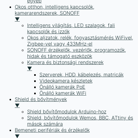
egyéb
Okos otthon, intelligens kapcsolók,
kamerarendszerek, SONOFF
▼
Intelligens világítás, LED szalagok, fali
kapcsolók és izzók
Okos aljzatok, relék, fogyasztásmérés WiFivel,
Zigbee-vel vagy 433MHz-el
SONOFF érzékelők, vezérlők, programozók,
hidak és támogató eszközök
Kamera és biztonsági rendszerek
▼
Szerverek, HDD, kábelezés, matricák
Videokamera készletek
Önálló kamerák PoE
Önálló kamerák WiFi
Shield és bővítmények
▼
Shield bővítőmodulok Arduino-hoz
Shield, bővítőmodulok Wemos, BBC, ATtiny és
mások számára
Bemeneti perifériák és érzékelők
▼