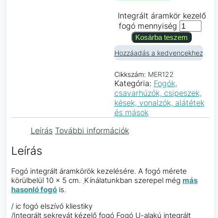
Integrált áramkör kezelő
fogó mennyiség
Kosárba teszem
Hozzáadás a kedvencekhez
Cikkszám:
MER122
Kategória:
Fogók,
csavarhúzók, csipeszek,
kések, vonalzók, alátétek
és mások
Leírás
További információk
Leírás
Fogó integrált áramkörök kezelésére. A fogó mérete
körülbelül 10 x 5 cm.
Kínálatunkban szerepel még
más
hasonló fogó
is.
/ ic fogó elszívó kliestiky
/Integrált sekrevát kézelő fogó Fogó U-alakú integrált