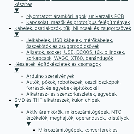
készítés
▼
Nyomtatott áramköri lapok, univerzális PCB
Kapcsolati mezők és prototípus felépítmények
Kábelek, csatlakozók, tűk, bilincsek és zsugorcsövek
▼
Jelkábelek, USB kábelek, mérőkábelek,
összekötők és zsugorodó csövek
Aljzatok, socket, USB, DC005, tűk, bilincsek,
sorkapcsok, WAGO, XT60, banándugók
Készletek, építőkészletek és csomagok
▼
Arduino szerelvények
Autók, pókok, robotkezek, oszcilloszkópok,
források és egyebek építőkockái
Alkatrész- és szenzorkészletek, egyebek
SMD és THT alkatrészek, külön chipek
▼
Aktív áramkörök, mikroszámítógépek, NTC,
érzékelők, meghajtók, operandusok, kristályok
▼
Mikroszámítógépek, konverterek és