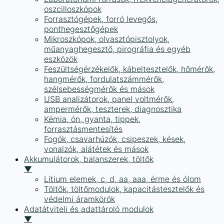
oszcilloszkópok
Forrasztógépek, forró levegős,
ponthegesztőgépek
Mikroszkópok, olvasztópisztolyok,
műanyaghegesztő, pirográfia és egyéb
eszközök
Feszültségérzékelők, kábeltesztelők, hőmérők,
hangmérők, fordulatszámmérők,
szélsebességmérők és mások
USB analizátorok, panel voltmérők,
ampermérők, teszterek, diagnosztika
Kémia, ón, gyanta, tippek,
forrasztásmentesítés
Fogók, csavarhúzók, csipeszek, kések,
vonalzók, alátétek és mások
Akkumulátorok, balanszerek, töltők
▼
Lítium elemek, c, d, aa, aaa, érme és ólom
Töltők, töltőmodulok, kapacitástesztelők és
védelmi áramkörök
Adatátviteli és adattároló modulok
▼