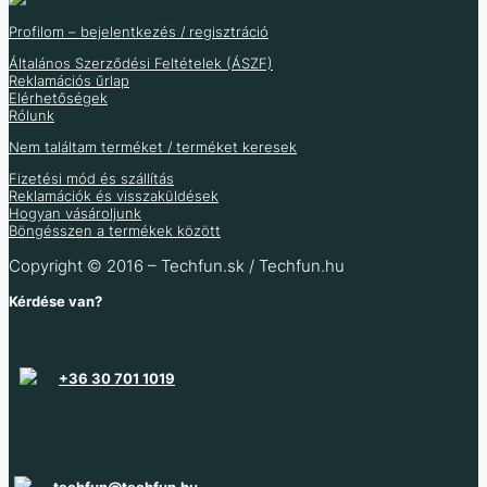
570
Ft
állvánnyal
456
Ft
449
Ft
(ÁFA nélkül
)
Profilom – bejelentkezés / regisztráció
359
Ft
(ÁFA nélkül
)
646
Ft
1 102
Ft
–
4 542
Ft
Általános Szerződési Feltételek (ÁSZF)
Raktáron 47 db
Reklamációs űrlap
3 576
Ft
(ÁFA nélkül
)
Raktáron 26 db
Elérhetőségek
Több variáció raktáron
Rólunk
Raktáron 23 db
Nem találtam terméket / terméket keresek
Több információ
Fizetési mód és szállítás
Reklamációk és visszaküldések
Hogyan vásároljunk
Böngésszen a termékek között
Copyright © 2016 – Techfun.sk / Techfun.hu
Kérdése van?
+36 30 701 1019
techfun@techfun.hu