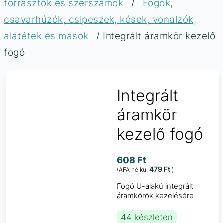
forrasztók és szerszámok
/
Fogók,
csavarhúzók, csipeszek, kések, vonalzók,
alátétek és mások
/ Integrált áramkör kezelő
fogó
Integrált
áramkör
kezelő fogó
608
Ft
479
Ft
(ÁFA nélkül
)
Fogó U-alakú integrált
áramkörök kezelésére
44 készleten