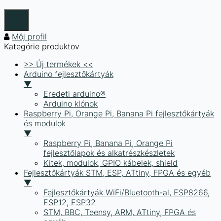
Môj profil
Kategórie produktov
>> Új termékek <<
Arduino fejlesztőkártyák
▼
Eredeti arduino®
Arduino klónok
Raspberry Pi, Orange Pi, Banana Pi fejlesztőkártyák
és modulok
▼
Raspberry Pi, Banana Pi, Orange Pi
fejlesztőlapok és alkatrészkészletek
Kitek, modulok, GPIO kábelek, shield
Fejlesztőkártyák STM, ESP, ATtiny, FPGA és egyéb
▼
Fejlesztőkártyák WiFi/Bluetooth-al, ESP8266,
ESP12, ESP32
STM, BBC, Teensy, ARM, ATtiny, FPGA és