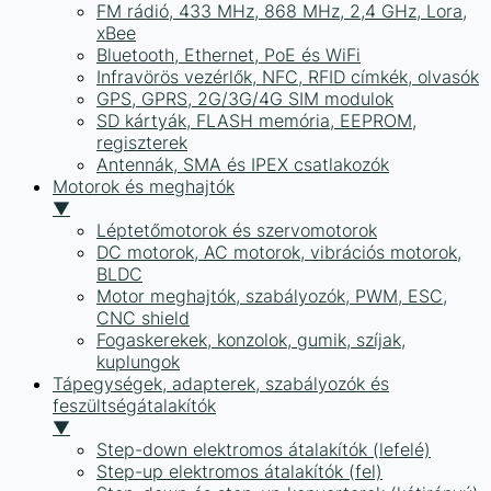
FM rádió, 433 MHz, 868 MHz, 2,4 GHz, Lora,
xBee
Bluetooth, Ethernet, PoE és WiFi
Infravörös vezérlők, NFC, RFID címkék, olvasók
GPS, GPRS, 2G/3G/4G SIM modulok
SD kártyák, FLASH memória, EEPROM,
regiszterek
Antennák, SMA és IPEX csatlakozók
Motorok és meghajtók
▼
Léptetőmotorok és szervomotorok
DC motorok, AC motorok, vibrációs motorok,
BLDC
Motor meghajtók, szabályozók, PWM, ESC,
CNC shield
Fogaskerekek, konzolok, gumik, szíjak,
kuplungok
Tápegységek, adapterek, szabályozók és
feszültségátalakítók
▼
Step-down elektromos átalakítók (lefelé)
Step-up elektromos átalakítók (fel)