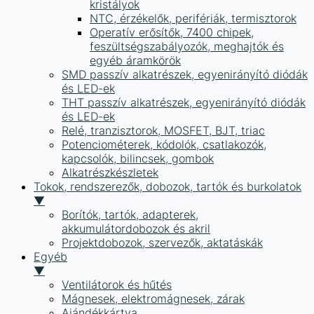
kristályok
NTC, érzékelők, perifériák, termisztorok
Operatív erősítők, 7400 chipek,
feszültségszabályozók, meghajtók és
egyéb áramkörök
SMD passzív alkatrészek, egyenirányító diódák
és LED-ek
THT passzív alkatrészek, egyenirányító diódák
és LED-ek
Relé, tranzisztorok, MOSFET, BJT, triac
Potenciométerek, kódolók, csatlakozók,
kapcsolók, bilincsek, gombok
Alkatrészkészletek
Tokok, rendszerezők, dobozok, tartók és burkolatok
▼
Borítók, tartók, adapterek,
akkumulátordobozok és akril
Projektdobozok, szervezők, aktatáskák
Egyéb
▼
Ventilátorok és hűtés
Mágnesek, elektromágnesek, zárak
Ajándékkártya