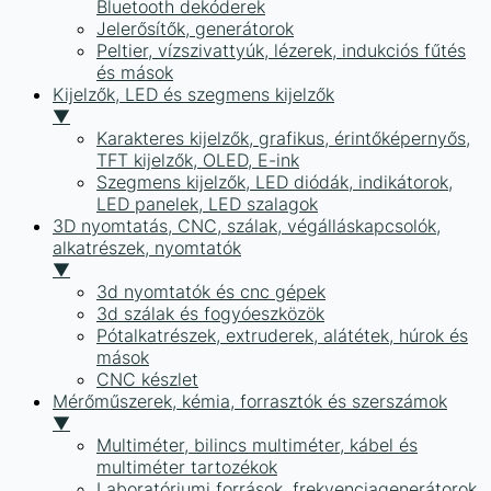
Bluetooth dekóderek
Jelerősítők, generátorok
Peltier, vízszivattyúk, lézerek, indukciós fűtés
és mások
Kijelzők, LED és szegmens kijelzők
▼
Karakteres kijelzők, grafikus, érintőképernyős,
TFT kijelzők, OLED, E-ink
Szegmens kijelzők, LED diódák, indikátorok,
LED panelek, LED szalagok
3D nyomtatás, CNC, szálak, végálláskapcsolók,
alkatrészek, nyomtatók
▼
3d nyomtatók és cnc gépek
3d szálak és fogyóeszközök
Pótalkatrészek, extruderek, alátétek, húrok és
mások
CNC készlet
Mérőműszerek, kémia, forrasztók és szerszámok
▼
Multiméter, bilincs multiméter, kábel és
multiméter tartozékok
Laboratóriumi források, frekvenciagenerátorok,