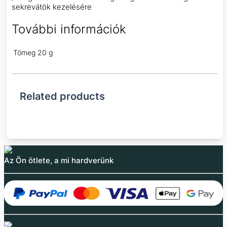
sekrevátök kezelésére
További információk
Tömeg
20 g
Related products
Az Ön ötlete, a mi hardverünk
NYÁK vonalzó
Védőszemüveg
Harmadik kéz tartó
Fém vonalzó 20 cm
multifunkciós
nagyítóval, LED-del és
15/20/25 cm