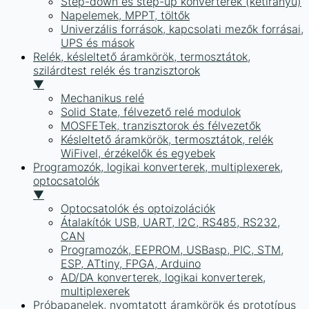
Step-down és step-up konverterek (kétirányú)
Napelemek, MPPT, töltők
Univerzális források, kapcsolati mezők forrásai,
UPS és mások
Relék, késleltető áramkörök, termosztátok,
szilárdtest relék és tranzisztorok
▼
Mechanikus relé
Solid State, félvezető relé modulok
MOSFETek, tranzisztorok és félvezetők
Késleltető áramkörök, termosztátok, relék
WiFivel, érzékelők és egyebek
Programozók, logikai konverterek, multiplexerek,
optocsatolók
▼
Optocsatolók és optoizolációk
Átalakítók USB, UART, I2C, RS485, RS232,
CAN
Programozók, EEPROM, USBasp, PIC, STM,
ESP, ATtiny, FPGA, Arduino
AD/DA konverterek, logikai konverterek,
multiplexerek
Próbapanelek, nyomtatott áramkörök és prototípus