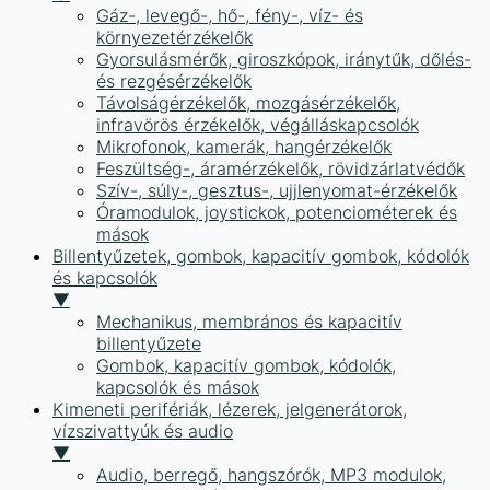
Gáz-, levegő-, hő-, fény-, víz- és
környezetérzékelők
Gyorsulásmérők, giroszkópok, iránytűk, dőlés-
és rezgésérzékelők
Távolságérzékelők, mozgásérzékelők,
infravörös érzékelők, végálláskapcsolók
Mikrofonok, kamerák, hangérzékelők
Feszültség-, áramérzékelők, rövidzárlatvédők
Szív-, súly-, gesztus-, ujjlenyomat-érzékelők
Óramodulok, joystickok, potenciométerek és
mások
Billentyűzetek, gombok, kapacitív gombok, kódolók
és kapcsolók
▼
Mechanikus, membrános és kapacitív
billentyűzete
Gombok, kapacitív gombok, kódolók,
kapcsolók és mások
Kimeneti perifériák, lézerek, jelgenerátorok,
vízszivattyúk és audio
▼
Audio, berregő, hangszórók, MP3 modulok,