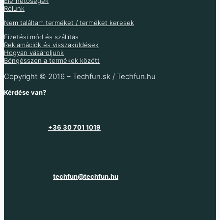
Elérhetőségek
Rólunk
Raktáron 63 db
Több információ
Nem találtam terméket / terméket keresek
Fizetési mód és szállítás
Reklamációk és visszaküldések
Hogyan vásároljunk
Böngésszen a termékek között
Copyright © 2016 – Techfun.sk / Techfun.hu
Kérdése van?
+36 30 701 1019
techfun@techfun.hu