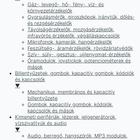
Gáz-, levegő-, hő-, fény-, víz- és
környezetérzékelők
Gyorsulásmérők, giroszkópok, iránytűk, dőlés-
és rezgésérzékelők
Távolságérzékelők, mozgásérzékelők,
infravörös érzékelők, végálláskapcsolók
Mikrofonok, kamerák, hangérzékelők
Feszültség-, áramérzékelők, rövidzárlatvédők
Szív-, súly-, gesztus-, ujjlenyomat-érzékelők
Óramodulok, joystickok, potenciométerek és
mások
Billentyűzetek, gombok, kapacitív gombok, kódolók
és kapcsolók
▼
Mechanikus, membrános és kapacitív
billentyűzete
Gombok, kapacitív gombok, kódolók,
kapcsolók és mások
Kimeneti perifériák, lézerek, jelgenerátorok,
vízszivattyúk és audio
▼
Audio, berregő, hangszórók, MP3 modulok,