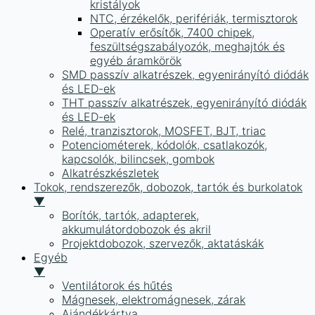
kristályok
NTC, érzékelők, perifériák, termisztorok
Operatív erősítők, 7400 chipek,
feszültségszabályozók, meghajtók és
egyéb áramkörök
SMD passzív alkatrészek, egyenirányító diódák
és LED-ek
THT passzív alkatrészek, egyenirányító diódák
és LED-ek
Relé, tranzisztorok, MOSFET, BJT, triac
Potenciométerek, kódolók, csatlakozók,
kapcsolók, bilincsek, gombok
Alkatrészkészletek
Tokok, rendszerezők, dobozok, tartók és burkolatok
▼
Borítók, tartók, adapterek,
akkumulátordobozok és akril
Projektdobozok, szervezők, aktatáskák
Egyéb
▼
Ventilátorok és hűtés
Mágnesek, elektromágnesek, zárak
Ajándékkártya