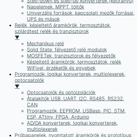
Step-down és step-up konverterek (kétirányú)
Napelemek, MPPT, töltők
Univerzális források, kapcsolati mezők forrásai,
UPS és mások
Relék, késleltető áramkörök, termosztátok,
szilárdtest relék és tranzisztorok
▼
Mechanikus relé
Solid State, félvezető relé modulok
MOSFETek, tranzisztorok és félvezetők
Késleltető áramkörök, termosztátok, relék
WiFivel, érzékelők és egyebek
Programozók, logikai konverterek, multiplexerek,
optocsatolók
▼
Optocsatolók és optoizolációk
Átalakítók USB, UART, I2C, RS485, RS232,
CAN
Programozók, EEPROM, USBasp, PIC, STM,
ESP, ATtiny, FPGA, Arduino
AD/DA konverterek, logikai konverterek,
multiplexerek
Próbapanelek, nyomtatott áramkörök és prototípus