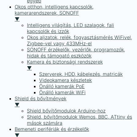
egyéb
Okos otthon, intelligens kapcsolók,
kamerarendszerek, SONOFF
▼
Intelligens világítás, LED szalagok, fali
kapcsolók és izzók
Okos aljzatok, relék, fogyasztásmérés WiFivel,
Zigbee-vel vagy 433MHz-el
SONOFF érzékelők, vezérlők, programozók,
hidak és támogató eszközök
Kamera és biztonsági rendszerek
▼
Szerverek, HDD, kábelezés, matricák
Videokamera készletek
Önálló kamerák PoE
Önálló kamerák WiFi
Shield és bővítmények
▼
Shield bővítőmodulok Arduino-hoz
Shield, bővítőmodulok Wemos, BBC, ATtiny és
mások számára
Bemeneti perifériák és érzékelők
▼