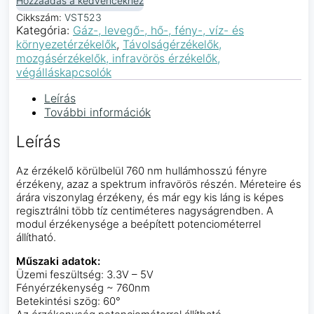
Hozzáadás a kedvencekhez
Cikkszám:
VST523
Kategória:
Gáz-, levegő-, hő-, fény-, víz- és
környezetérzékelők
,
Távolságérzékelők,
mozgásérzékelők, infravörös érzékelők,
végálláskapcsolók
Leírás
További információk
Leírás
Az érzékelő körülbelül 760 nm hullámhosszú fényre
érzékeny, azaz a spektrum infravörös részén. Méreteire és
árára viszonylag érzékeny, és már egy kis láng is képes
regisztrálni több tíz centiméteres nagyságrendben. A
modul érzékenysége a beépített potenciométerrel
állítható.
Műszaki adatok:
Üzemi feszültség: 3.3V – 5V
Fényérzékenység ~ 760nm
Betekintési szög: 60°