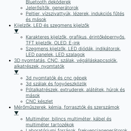
Bluetooth dekóderek
Jelerősítők, generátorok
Peltier, vízszivattyúk, lézerek, indukciós fűtés
és mások
Kijelzők, LED és szegmens kijelzők
▼
Karakteres kijelzők, grafikus, érintőképernyős,
TFT kijelzők, OLED, E-ink
Szegmens kijelzők, LED diódák, indikátorok,
LED panelek, LED szalagok
3D nyomtatás, CNC, szálak, végálláskapcsolók,
alkatrészek, nyomtatók
▼
3d nyomtatók és cnc gépek
3d szálak és fogyóeszközök
Pótalkatrészek, extruderek, alátétek, húrok és
mások
CNC készlet
Mérőműszerek, kémia, forrasztók és szerszámok
▼
Multiméter, bilincs multiméter, kábel és
multiméter tartozékok
Laboratóriumi források, frekvenciagenerátorok,