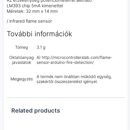
Az érzékenység potenciométerrel állítható
LM393 chip 5mA kimenettel
Méretek: 32 mm x 14 mm
/ infrared flame sensor
További információk
Tömeg
3.1 g
Oktatóanyag
A) http://microcontrollerslab.com/flame-
javaslatok
sensor-arduino-fire-detection/
A termék nem önállóan működő egység,
Megjegyzés
szakértői összeszerelést igényel.
Related products