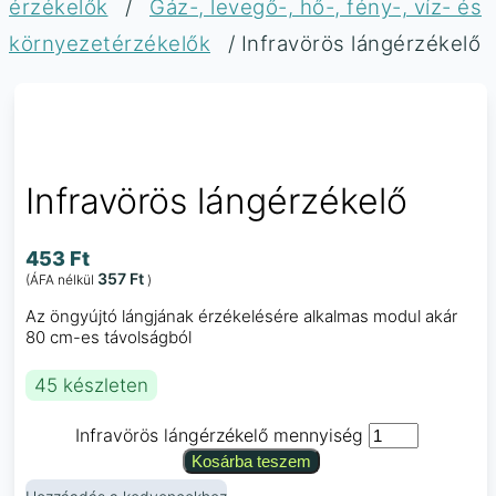
érzékelők
/
Gáz-, levegő-, hő-, fény-, víz- és
környezetérzékelők
/ Infravörös lángérzékelő
Infravörös lángérzékelő
453
Ft
357
Ft
(ÁFA nélkül
)
Az öngyújtó lángjának érzékelésére alkalmas modul akár
80 cm-es távolságból
45 készleten
Infravörös lángérzékelő mennyiség
Kosárba teszem