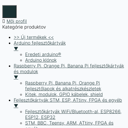
Môj profil
Kategórie produktov
>> Új termékek <<
Arduino fejlesztőkártyák
▼
Eredeti arduino®
Arduino klónok
Raspberry Pi, Orange Pi, Banana Pi fejlesztőkártyák
és modulok
▼
Raspberry Pi, Banana Pi, Orange Pi
fejlesztőlapok és alkatrészkészletek
Kitek, modulok, GPIO kábelek, shield
Fejlesztőkártyák STM, ESP, ATtiny, FPGA és egyéb
▼
Fejlesztőkártyák WiFi/Bluetooth-al, ESP8266,
ESP12, ESP32
STM, BBC, Teensy, ARM, ATtiny, FPGA és