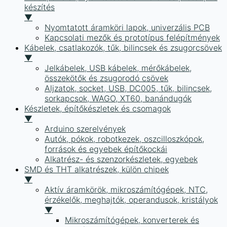
készítés
▼
Nyomtatott áramköri lapok, univerzális PCB
Kapcsolati mezők és prototípus felépítmények
Kábelek, csatlakozók, tűk, bilincsek és zsugorcsövek
▼
Jelkábelek, USB kábelek, mérőkábelek,
összekötők és zsugorodó csövek
Aljzatok, socket, USB, DC005, tűk, bilincsek,
sorkapcsok, WAGO, XT60, banándugók
Készletek, építőkészletek és csomagok
▼
Arduino szerelvények
Autók, pókok, robotkezek, oszcilloszkópok,
források és egyebek építőkockái
Alkatrész- és szenzorkészletek, egyebek
SMD és THT alkatrészek, külön chipek
▼
Aktív áramkörök, mikroszámítógépek, NTC,
érzékelők, meghajtók, operandusok, kristályok
▼
Mikroszámítógépek, konverterek és