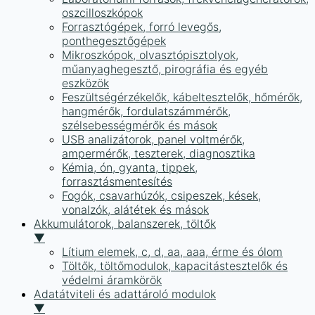
oszcilloszkópok
Forrasztógépek, forró levegős,
ponthegesztőgépek
Mikroszkópok, olvasztópisztolyok,
műanyaghegesztő, pirográfia és egyéb
eszközök
Feszültségérzékelők, kábeltesztelők, hőmérők,
hangmérők, fordulatszámmérők,
szélsebességmérők és mások
USB analizátorok, panel voltmérők,
ampermérők, teszterek, diagnosztika
Kémia, ón, gyanta, tippek,
forrasztásmentesítés
Fogók, csavarhúzók, csipeszek, kések,
vonalzók, alátétek és mások
Akkumulátorok, balanszerek, töltők
▼
Lítium elemek, c, d, aa, aaa, érme és ólom
Töltők, töltőmodulok, kapacitástesztelők és
védelmi áramkörök
Adatátviteli és adattároló modulok
▼