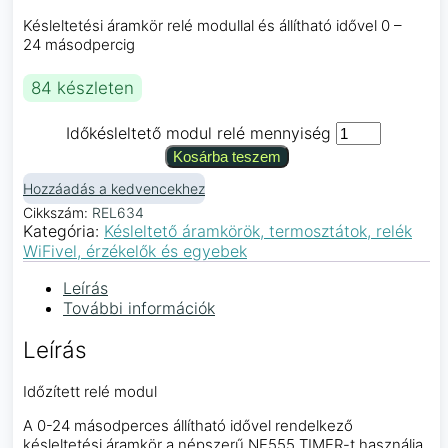
Késleltetési áramkör relé modullal és állítható idővel 0 –
24 másodpercig
84 készleten
Időkésleltető modul relé mennyiség
Kosárba teszem
Hozzáadás a kedvencekhez
Cikkszám:
REL634
Kategória:
Késleltető áramkörök, termosztátok, relék
WiFivel, érzékelők és egyebek
Leírás
További információk
Leírás
Időzített relé modul
A 0-24 másodperces állítható idővel rendelkező
késleltetési áramkör a népszerű NE555 TIMER-t használja