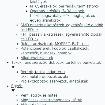
kristályok
NTC, érzékelők, perifériák, termisztorok
Operatív erősítők, 7400 chipek,
feszültségszabályozók, meghajtók és
egyéb áramkörök
SMD passzív alkatrészek, egyenirányító diódák
és LED-ek
THT passzív alkatrészek, egyenirányító diódák
és LED-ek
Relé, tranzisztorok, MOSFET, BJT, triac
Potenciométerek, kódolók, csatlakozók,
kapcsolók, bilincsek, gombok
Alkatrészkészletek
Tokok, rendszerezők, dobozok, tartók és burkolatok
▼
Borítók, tartók, adapterek,
akkumulátordobozok és akril
Projektdobozok, szervezők, aktatáskák
Egyéb
▼
Ventilátorok és hűtés
Mágnesek, elektromágnesek, zárak
Ajándékkártya