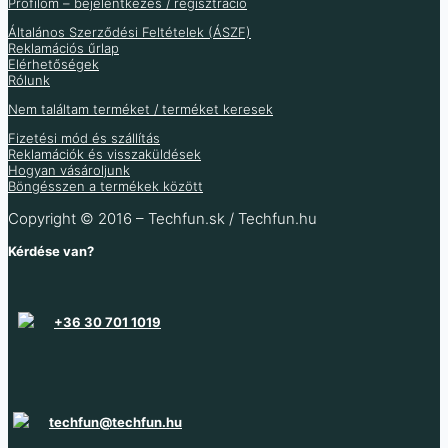
Profilom – bejelentkezés / regisztráció
Általános Szerződési Feltételek (ÁSZF)
Reklamációs űrlap
Elérhetőségek
Rólunk
Relé 12V +
Termosztát PID
Állítható időzítő 12V
0-10kHz
fotoellenállás GL5528
hőmérséklet
Nem találtam terméket / terméket keresek
NE555 relével
impulzusszámláló
XH-M131 modul
vezérlőpanel REX-
Fizetési mód és szállítás
YL3S relével
C900
Reklamációk és visszaküldések
1 121
Ft
Hogyan vásároljunk
988
Ft
Böngésszen a termékek között
883
Ft
(ÁFA nélkül
)
4 371
Ft
778
Ft
(ÁFA nélkül
)
6 271
Ft
Copyright © 2016 – Techfun.sk / Techfun.hu
Raktáron 38 db
Több variáció raktáron
Kérdése van?
Raktáron 95 db
Több variáció raktáron
Több információ
Több információ
+36 30 701 1019
techfun@techfun.hu