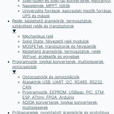
Step-down és step-up konverterek (kétirányú)
Napelemek, MPPT, töltők
Univerzális források, kapcsolati mezők forrásai,
UPS és mások
Relék, késleltető áramkörök, termosztátok,
szilárdtest relék és tranzisztorok
▼
Mechanikus relé
Solid State, félvezető relé modulok
MOSFETek, tranzisztorok és félvezetők
Késleltető áramkörök, termosztátok, relék
WiFivel, érzékelők és egyebek
Programozók, logikai konverterek, multiplexerek,
optocsatolók
▼
Optocsatolók és optoizolációk
Átalakítók USB, UART, I2C, RS485, RS232,
CAN
Programozók, EEPROM, USBasp, PIC, STM,
ESP, ATtiny, FPGA, Arduino
AD/DA konverterek, logikai konverterek,
multiplexerek
Próbapanelek, nyomtatott áramkörök és prototípus