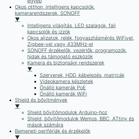
egyéb
Okos otthon, intelligens kapcsolók,
kamerarendszerek, SONOFF
▼
Intelligens világítás, LED szalagok, fali
kapcsolók és izzók
Okos aljzatok, relék, fogyasztásmérés WiFivel,
Zigbee-vel vagy 433MHz-el
SONOFF érzékelők, vezérlők, programozók,
hidak és támogató eszközök
Kamera és biztonsági rendszerek
▼
Szerverek, HDD, kábelezés, matricák
Videokamera készletek
Önálló kamerák PoE
Önálló kamerák WiFi
Shield és bővítmények
▼
Shield bővítőmodulok Arduino-hoz
Shield, bővítőmodulok Wemos, BBC, ATtiny és
mások számára
Bemeneti perifériák és érzékelők
▼