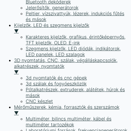
Bluetooth dekóderek
Jelerősítők, generátorok
Peltier, vízszivattyúk, lézerek, indukciós fűtés
és mások
Kijelzők, LED és szegmens kijelzők
▼
Karakteres kijelzők, grafikus, érintőképernyős,
TFT kijelzők, OLED, E-ink
Szegmens kijelzők, LED diódák, indikátorok,
LED panelek, LED szalagok
3D nyomtatás, CNC, szálak, végálláskapcsolók,
alkatrészek, nyomtatók
▼
3d nyomtatók és cnc gépek
3d szálak és fogyóeszközök
Pótalkatrészek, extruderek, alátétek, húrok és
mások
CNC készlet
Mérőműszerek, kémia, forrasztók és szerszámok
▼
Multiméter, bilincs multiméter, kábel és
multiméter tartozékok
Laboratóriumi források, frekvenciagenerátorok,