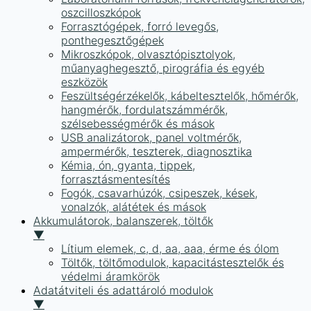
oszcilloszkópok
Forrasztógépek, forró levegős,
ponthegesztőgépek
Mikroszkópok, olvasztópisztolyok,
műanyaghegesztő, pirográfia és egyéb
eszközök
Feszültségérzékelők, kábeltesztelők, hőmérők,
hangmérők, fordulatszámmérők,
szélsebességmérők és mások
USB analizátorok, panel voltmérők,
ampermérők, teszterek, diagnosztika
Kémia, ón, gyanta, tippek,
forrasztásmentesítés
Fogók, csavarhúzók, csipeszek, kések,
vonalzók, alátétek és mások
Akkumulátorok, balanszerek, töltők
▼
Lítium elemek, c, d, aa, aaa, érme és ólom
Töltők, töltőmodulok, kapacitástesztelők és
védelmi áramkörök
Adatátviteli és adattároló modulok
▼