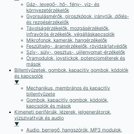
Gáz-, levegő-, hő-, fény-, víz- és
környezetérzékelők
Gyorsulásmérők, giroszkópok, iránytűk, dőlés-
és rezgésérzékelők
Távolságérzékelők, mozgásérzékelők,
infravörös érzékelők, végálláskapcsolók
Mikrofonok, kamerák, hangérzékelők
Feszültség-, áramérzékelők, rövidzárlatvédők
Szív-, súly-, gesztus-, ujjlenyomat-érzékelők
Óramodulok, joystickok, potenciométerek és
mások
Billentyűzetek, gombok, kapacitív gombok, kódolók
és kapcsolók
▼
Mechanikus, membrános és kapacitív
billentyűzete
Gombok, kapacitív gombok, kódolók,
kapcsolók és mások
Kimeneti perifériák, lézerek, jelgenerátorok,
vízszivattyúk és audio
▼
Audio, berregő, hangszórók, MP3 modulok,