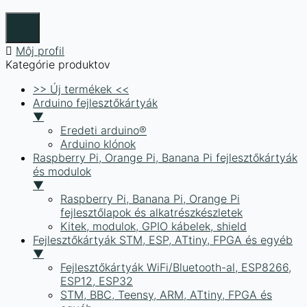
Môj profil
Kategórie produktov
>> Új termékek <<
Arduino fejlesztőkártyák
▼
Eredeti arduino®
Arduino klónok
Raspberry Pi, Orange Pi, Banana Pi fejlesztőkártyák
és modulok
▼
Raspberry Pi, Banana Pi, Orange Pi
fejlesztőlapok és alkatrészkészletek
Kitek, modulok, GPIO kábelek, shield
Fejlesztőkártyák STM, ESP, ATtiny, FPGA és egyéb
▼
Fejlesztőkártyák WiFi/Bluetooth-al, ESP8266,
ESP12, ESP32
STM, BBC, Teensy, ARM, ATtiny, FPGA és