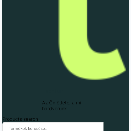
Techfun
Az Ön ötlete, a mi
hardverünk
Products search