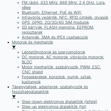
FM rádió, 433 MHz, 868 MHz, 2,4 GHz, Lora,
xBee
Bluetooth, Ethernet, PoE és WiFi
Infravörös vezérlők, NFC, RFID címkék, olvasók
GPS, GPRS, 2G/3G/4G SIM modulok
SD kártyák, FLASH memória, EEPROM,
regiszterek
Antennák, SMA és IPEX csatlakozók
Motorok és meghajtók
▼
Léptetőmotorok és szervomotorok
DC motorok, AC motorok, vibrációs motorok,
BLDC
Motor meghajtók, szabályozók, PWM, ESC,
CNC shield
Fogaskerekek, konzolok, gumik, szíjak,
kuplungok
Tápegységek, adapterek, szabályozók és
feszültségátalakítók
▼
Step-down elektromos átalakítók (lefelé)
Step-up elektromos átalakítók (fel)