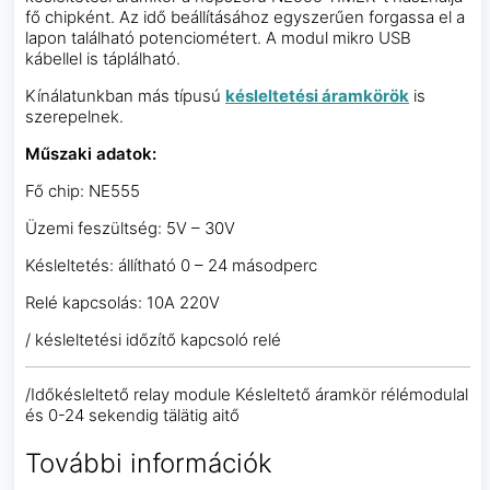
fő chipként. Az idő beállításához egyszerűen forgassa el a
lapon található potenciométert. A modul mikro USB
kábellel is táplálható.
Kínálatunkban más típusú
késleltetési áramkörök
is
szerepelnek.
Műszaki adatok:
Fő chip: NE555
Üzemi feszültség: 5V – 30V
Késleltetés: állítható 0 – 24 másodperc
Relé kapcsolás: 10A 220V
/ késleltetési időzítő kapcsoló relé
/Időkésleltető relay module Késleltető áramkör rélémodulal
és 0-24 sekendig tälätig aitő
További információk