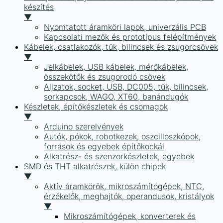
készítés
▼
Nyomtatott áramköri lapok, univerzális PCB
Kapcsolati mezők és prototípus felépítmények
Kábelek, csatlakozók, tűk, bilincsek és zsugorcsövek
▼
Jelkábelek, USB kábelek, mérőkábelek,
összekötők és zsugorodó csövek
Aljzatok, socket, USB, DC005, tűk, bilincsek,
sorkapcsok, WAGO, XT60, banándugók
Készletek, építőkészletek és csomagok
▼
Arduino szerelvények
Autók, pókok, robotkezek, oszcilloszkópok,
források és egyebek építőkockái
Alkatrész- és szenzorkészletek, egyebek
SMD és THT alkatrészek, külön chipek
▼
Aktív áramkörök, mikroszámítógépek, NTC,
érzékelők, meghajtók, operandusok, kristályok
▼
Mikroszámítógépek, konverterek és