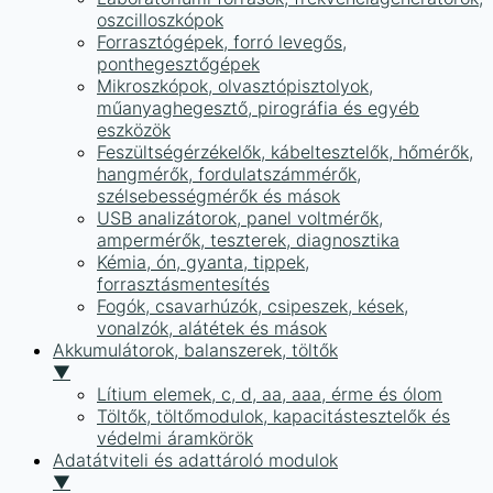
oszcilloszkópok
Forrasztógépek, forró levegős,
ponthegesztőgépek
Mikroszkópok, olvasztópisztolyok,
műanyaghegesztő, pirográfia és egyéb
eszközök
Feszültségérzékelők, kábeltesztelők, hőmérők,
hangmérők, fordulatszámmérők,
szélsebességmérők és mások
USB analizátorok, panel voltmérők,
ampermérők, teszterek, diagnosztika
Kémia, ón, gyanta, tippek,
forrasztásmentesítés
Fogók, csavarhúzók, csipeszek, kések,
vonalzók, alátétek és mások
Akkumulátorok, balanszerek, töltők
▼
Lítium elemek, c, d, aa, aaa, érme és ólom
Töltők, töltőmodulok, kapacitástesztelők és
védelmi áramkörök
Adatátviteli és adattároló modulok
▼