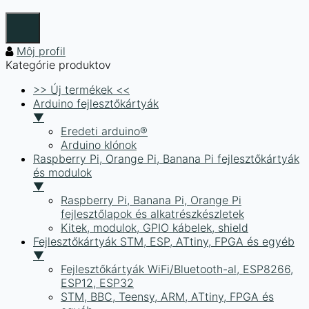
Môj profil
Kategórie produktov
>> Új termékek <<
Arduino fejlesztőkártyák
▼
Eredeti arduino®
Arduino klónok
Raspberry Pi, Orange Pi, Banana Pi fejlesztőkártyák
és modulok
▼
Raspberry Pi, Banana Pi, Orange Pi
fejlesztőlapok és alkatrészkészletek
Kitek, modulok, GPIO kábelek, shield
Fejlesztőkártyák STM, ESP, ATtiny, FPGA és egyéb
▼
Fejlesztőkártyák WiFi/Bluetooth-al, ESP8266,
ESP12, ESP32
STM, BBC, Teensy, ARM, ATtiny, FPGA és