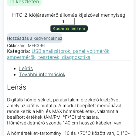
11 készleten
HTC-2 időjárásmérő állomás kijelzővel mennyiség
Kosárba teszem
Hozzáadás a kedvencekhez
Cikkszám:
MER396
Kategória:
USB analizátorok, panel voltmérők,
ampermérők, teszterek, diagnosztika
Leírás
További információk
Leírás
Digitális hőmérséklet, páratartalom érzékelő kijelzővel,
amely az időt is mutatja. A modul beépített memóriával
rendelkezik a MIN és MAX hőmérsékletek, valamint a
beállított értékek (AM/PM, °F/°C) tárolására.
Hőmérsékletmérő szonda 140 cm hosszú kábelen van
A hőmérséklet-tartomány -10 és +70°C között van, 0,1°C-