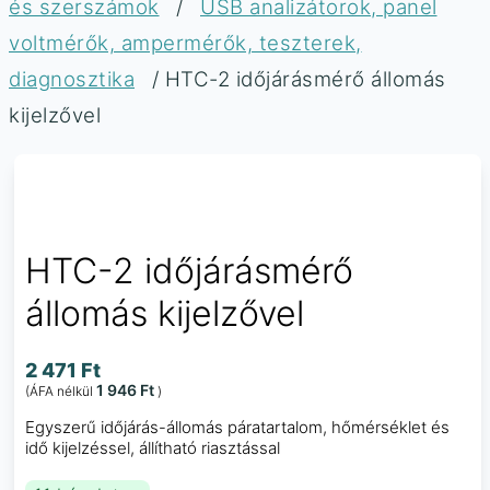
és szerszámok
/
USB analizátorok, panel
voltmérők, ampermérők, teszterek,
diagnosztika
/ HTC-2 időjárásmérő állomás
kijelzővel
HTC-2 időjárásmérő
állomás kijelzővel
2 471
Ft
1 946
Ft
(ÁFA nélkül
)
Egyszerű időjárás-állomás páratartalom, hőmérséklet és
idő kijelzéssel, állítható riasztással