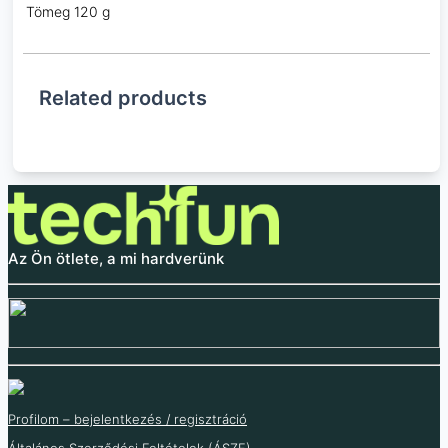
Tömeg
120 g
Related products
Az Ön ötlete, a mi hardverünk
Profilom – bejelentkezés / regisztráció
Általános Szerződési Feltételek (ÁSZF)