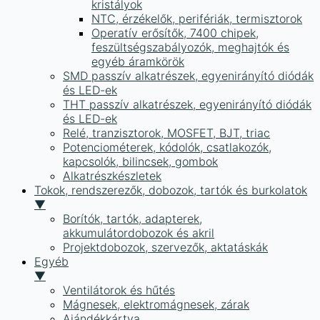
kristályok
NTC, érzékelők, perifériák, termisztorok
Operatív erősítők, 7400 chipek,
feszültségszabályozók, meghajtók és
egyéb áramkörök
SMD passzív alkatrészek, egyenirányító diódák
és LED-ek
THT passzív alkatrészek, egyenirányító diódák
és LED-ek
Relé, tranzisztorok, MOSFET, BJT, triac
Potenciométerek, kódolók, csatlakozók,
kapcsolók, bilincsek, gombok
Alkatrészkészletek
Tokok, rendszerezők, dobozok, tartók és burkolatok
▼
Borítók, tartók, adapterek,
akkumulátordobozok és akril
Projektdobozok, szervezők, aktatáskák
Egyéb
▼
Ventilátorok és hűtés
Mágnesek, elektromágnesek, zárak
Ajándékkártya