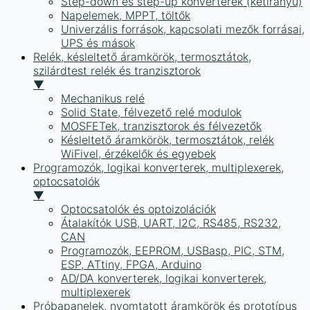
Step-down és step-up konverterek (kétirányú)
Napelemek, MPPT, töltők
Univerzális források, kapcsolati mezők forrásai,
UPS és mások
Relék, késleltető áramkörök, termosztátok,
szilárdtest relék és tranzisztorok
▼
Mechanikus relé
Solid State, félvezető relé modulok
MOSFETek, tranzisztorok és félvezetők
Késleltető áramkörök, termosztátok, relék
WiFivel, érzékelők és egyebek
Programozók, logikai konverterek, multiplexerek,
optocsatolók
▼
Optocsatolók és optoizolációk
Átalakítók USB, UART, I2C, RS485, RS232,
CAN
Programozók, EEPROM, USBasp, PIC, STM,
ESP, ATtiny, FPGA, Arduino
AD/DA konverterek, logikai konverterek,
multiplexerek
Próbapanelek, nyomtatott áramkörök és prototípus