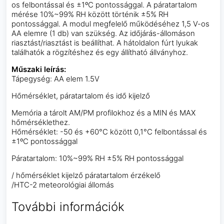
os felbontással és ±1ºC pontossággal. A páratartalom
mérése 10%~99% RH között történik ±5% RH
pontossággal. A modul megfelelő működéséhez 1,5 V-os
AA elemre (1 db) van szükség. Az időjárás-állomáson
riasztást/riasztást is beállíthat. A hátoldalon fúrt lyukak
találhatók a rögzítéshez és egy állítható állványhoz.
Műszaki leírás:
Tápegység: AA elem 1.5V
Hőmérséklet, páratartalom és idő kijelző
Memória a tárolt AM/PM profilokhoz és a MIN és MAX
hőmérséklethez.
Hőmérséklet: -50 és +60°C között 0,1°C felbontással és
±1ºC pontossággal
Páratartalom: 10%~99% RH ±5% RH pontossággal
/ hőmérséklet kijelző páratartalom érzékelő
/HTC-2 meteorológiai állomás
További információk