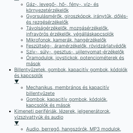
Gáz-, levegő-, hő-, fény-, víz- és
környezetérzékelők
Gyorsulásmérők, giroszkópok, iránytűk, dőlés-
és rezgésérzékelők
Távolságérzékelők, mozgásérzékelők,
infravörös érzékelők, végálláskapcsolók
Mikrofonok, kamerák, hangérzékelők
Feszültség-, áramérzékelők, rövidzárlatvédők
Szív-, súly-, gesztus-, ujjlenyomat-érzékelők
Óramodulok, joystickok, potenciométerek és
mások
Billentyűzetek, gombok, kapacitív gombok, kódolók
és kapcsolók
▼
Mechanikus, membrános és kapacitív
billentyűzete
Gombok, kapacitív gombok, kódolók,
kapcsolók és mások
Kimeneti perifériák, lézerek, jelgenerátorok,
vízszivattyúk és audio
▼
Audio, berregő, hangszórók, MP3 modulok,