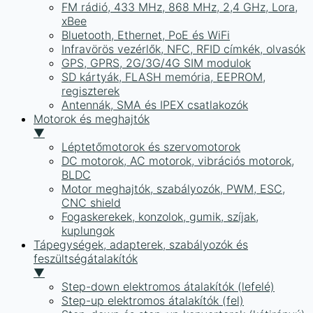
FM rádió, 433 MHz, 868 MHz, 2,4 GHz, Lora,
xBee
Bluetooth, Ethernet, PoE és WiFi
Infravörös vezérlők, NFC, RFID címkék, olvasók
GPS, GPRS, 2G/3G/4G SIM modulok
SD kártyák, FLASH memória, EEPROM,
regiszterek
Antennák, SMA és IPEX csatlakozók
Motorok és meghajtók
▼
Léptetőmotorok és szervomotorok
DC motorok, AC motorok, vibrációs motorok,
BLDC
Motor meghajtók, szabályozók, PWM, ESC,
CNC shield
Fogaskerekek, konzolok, gumik, szíjak,
kuplungok
Tápegységek, adapterek, szabályozók és
feszültségátalakítók
▼
Step-down elektromos átalakítók (lefelé)
Step-up elektromos átalakítók (fel)