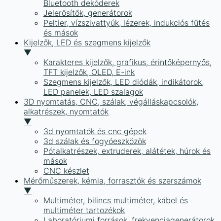
Bluetooth dekóderek
Jelerősítők, generátorok
Peltier, vízszivattyúk, lézerek, indukciós fűtés
és mások
Kijelzők, LED és szegmens kijelzők
▼
Karakteres kijelzők, grafikus, érintőképernyős,
TFT kijelzők, OLED, E-ink
Szegmens kijelzők, LED diódák, indikátorok,
LED panelek, LED szalagok
3D nyomtatás, CNC, szálak, végálláskapcsolók,
alkatrészek, nyomtatók
▼
3d nyomtatók és cnc gépek
3d szálak és fogyóeszközök
Pótalkatrészek, extruderek, alátétek, húrok és
mások
CNC készlet
Mérőműszerek, kémia, forrasztók és szerszámok
▼
Multiméter, bilincs multiméter, kábel és
multiméter tartozékok
Laboratóriumi források, frekvenciagenerátorok,