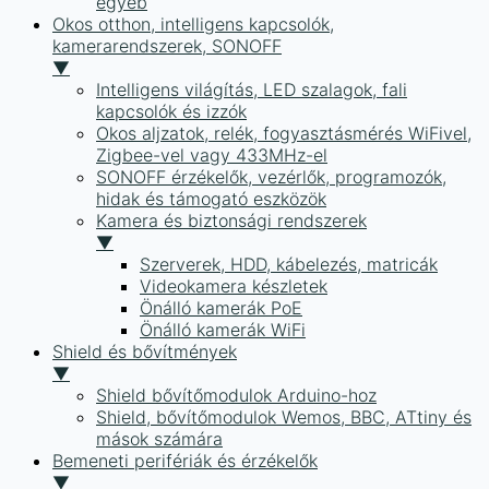
egyéb
Okos otthon, intelligens kapcsolók,
kamerarendszerek, SONOFF
▼
Intelligens világítás, LED szalagok, fali
kapcsolók és izzók
Okos aljzatok, relék, fogyasztásmérés WiFivel,
Zigbee-vel vagy 433MHz-el
SONOFF érzékelők, vezérlők, programozók,
hidak és támogató eszközök
Kamera és biztonsági rendszerek
▼
Szerverek, HDD, kábelezés, matricák
Videokamera készletek
Önálló kamerák PoE
Önálló kamerák WiFi
Shield és bővítmények
▼
Shield bővítőmodulok Arduino-hoz
Shield, bővítőmodulok Wemos, BBC, ATtiny és
mások számára
Bemeneti perifériák és érzékelők
▼