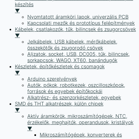
készítés
▼
Nyomtatott áramköri lapok, univerzális PCB
Kapcsolati mezők és prototípus felépítmények
Kábelek, csatlakozók, tűk, bilincsek és zsugorcsövek
▼
Jelkábelek, USB kábelek, mérőkábelek,
összekötők és zsugorodó csövek
Aljzatok, socket, USB, DC005, tűk, bilincsek,
sorkapcsok, WAGO, XT60, banándugók
Készletek, építőkészletek és csomagok
▼
Arduino szerelvények
Autók, pókok, robotkezek, oszcilloszkópok,
források és egyebek építőkockái
Alkatrész- és szenzorkészletek, egyebek
SMD és THT alkatrészek, külön chipek
▼
Aktív áramkörök, mikroszámítógépek, NTC,
érzékelők, meghajtók, operandusok, kristályok
▼
Mikroszámítógépek, konverterek és