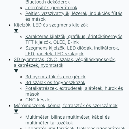
Bluetooth dekóderek
Jelerősítők, generátorok
Peltier, vízszivattyúk, lézerek, indukciós fűtés
és mások
Kijelzők, LED és szegmens kijelzők
▼
Karakteres kijelzők, grafikus, érintőképernyős,
TFT kijelzők, OLED, E-ink
Szegmens kijelzők, LED diódák, indikátorok,
LED panelek, LED szalagok
3D nyomtatás, CNC, szálak, végálláskapcsolók,
alkatrészek, nyomtatók
▼
3d nyomtatók és cnc gépek
3d szálak és fogyóeszközök
Pótalkatrészek, extruderek, alátétek, húrok és
mások
CNC készlet
Mérőműszerek, kémia, forrasztók és szerszámok
▼
Multiméter, bilincs multiméter, kábel és
multiméter tartozékok
Laboratóriumi források, frekvenciagenerátorok,