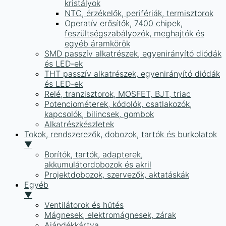
kristályok
NTC, érzékelők, perifériák, termisztorok
Operatív erősítők, 7400 chipek,
feszültségszabályozók, meghajtók és
egyéb áramkörök
SMD passzív alkatrészek, egyenirányító diódák
és LED-ek
THT passzív alkatrészek, egyenirányító diódák
és LED-ek
Relé, tranzisztorok, MOSFET, BJT, triac
Potenciométerek, kódolók, csatlakozók,
kapcsolók, bilincsek, gombok
Alkatrészkészletek
Tokok, rendszerezők, dobozok, tartók és burkolatok
▼
Borítók, tartók, adapterek,
akkumulátordobozok és akril
Projektdobozok, szervezők, aktatáskák
Egyéb
▼
Ventilátorok és hűtés
Mágnesek, elektromágnesek, zárak
Ajándékkártya