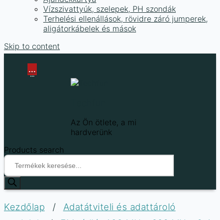
Vízszivattyúk, szelepek, PH szondák
Terhelési ellenállások, rövidre záró jumperek,
aligátorkábelek és mások
Skip to content
...
...
Techfun
Az Ön ötlete, a mi
hardverünk
Products search
Kezdőlap
/
Adatátviteli és adattároló