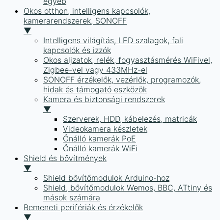
egyéb
Okos otthon, intelligens kapcsolók,
kamerarendszerek, SONOFF
▼
Intelligens világítás, LED szalagok, fali
kapcsolók és izzók
Okos aljzatok, relék, fogyasztásmérés WiFivel,
Zigbee-vel vagy 433MHz-el
SONOFF érzékelők, vezérlők, programozók,
hidak és támogató eszközök
Kamera és biztonsági rendszerek
▼
Szerverek, HDD, kábelezés, matricák
Videokamera készletek
Önálló kamerák PoE
Önálló kamerák WiFi
Shield és bővítmények
▼
Shield bővítőmodulok Arduino-hoz
Shield, bővítőmodulok Wemos, BBC, ATtiny és
mások számára
Bemeneti perifériák és érzékelők
▼