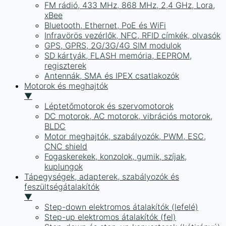
FM rádió, 433 MHz, 868 MHz, 2,4 GHz, Lora,
xBee
Bluetooth, Ethernet, PoE és WiFi
Infravörös vezérlők, NFC, RFID címkék, olvasók
GPS, GPRS, 2G/3G/4G SIM modulok
SD kártyák, FLASH memória, EEPROM,
regiszterek
Antennák, SMA és IPEX csatlakozók
Motorok és meghajtók
▼
Léptetőmotorok és szervomotorok
DC motorok, AC motorok, vibrációs motorok,
BLDC
Motor meghajtók, szabályozók, PWM, ESC,
CNC shield
Fogaskerekek, konzolok, gumik, szíjak,
kuplungok
Tápegységek, adapterek, szabályozók és
feszültségátalakítók
▼
Step-down elektromos átalakítók (lefelé)
Step-up elektromos átalakítók (fel)