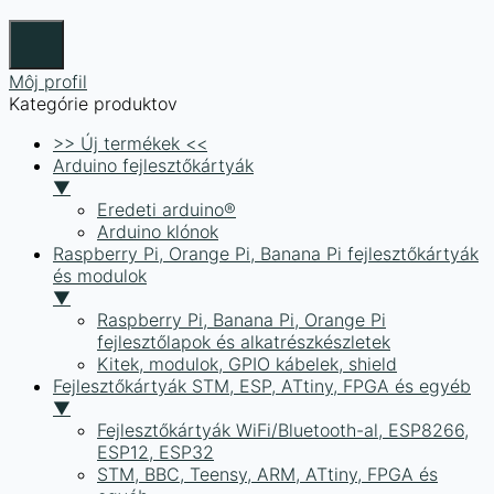
Môj profil
Kategórie produktov
>> Új termékek <<
Arduino fejlesztőkártyák
▼
Eredeti arduino®
Arduino klónok
Raspberry Pi, Orange Pi, Banana Pi fejlesztőkártyák
és modulok
▼
Raspberry Pi, Banana Pi, Orange Pi
fejlesztőlapok és alkatrészkészletek
Kitek, modulok, GPIO kábelek, shield
Fejlesztőkártyák STM, ESP, ATtiny, FPGA és egyéb
▼
Fejlesztőkártyák WiFi/Bluetooth-al, ESP8266,
ESP12, ESP32
STM, BBC, Teensy, ARM, ATtiny, FPGA és