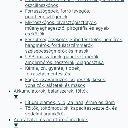
oszcilloszkópok
Forrasztógépek, forró levegős,
ponthegesztőgépek
Mikroszkópok, olvasztópisztolyok,
műanyaghegesztő, pirográfia és egyéb
eszközök
Feszültségérzékelők, kábeltesztelők, hőmérők,
hangmérők, fordulatszámmérők,
szélsebességmérők és mások
USB analizátorok, panel voltmérők,
ampermérők, teszterek, diagnosztika
Kémia, ón, gyanta, tippek,
forrasztásmentesítés
Fogók, csavarhúzók, csipeszek, kések,
vonalzók, alátétek és mások
Akkumulátorok, balanszerek, töltők
▼
Lítium elemek, c, d, aa, aaa, érme és ólom
Töltők, töltőmodulok, kapacitástesztelők és
védelmi áramkörök
Adatátviteli és adattároló modulok
▼