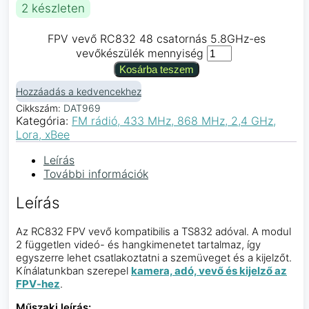
2 készleten
FPV vevő RC832 48 csatornás 5.8GHz-es
vevőkészülék mennyiség
Kosárba teszem
Hozzáadás a kedvencekhez
Cikkszám:
DAT969
Kategória:
FM rádió, 433 MHz, 868 MHz, 2,4 GHz,
Lora, xBee
Leírás
További információk
Leírás
Az RC832 FPV vevő kompatibilis a TS832 adóval. A modul
2 független videó- és hangkimenetet tartalmaz, így
egyszerre lehet csatlakoztatni a szemüveget és a kijelzőt.
Kínálatunkban szerepel
kamera, adó, vevő és kijelző az
FPV-hez
.
Műszaki leírás: