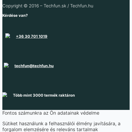
Több információ
Copyright © 2016 – Techfun.sk / Techfun.hu
Raktáron 12 db
Raktáron 21 db
Több információ
Kérdése van?
+36 30 701 1019
techfun@techfun.hu
Több mint 3000 termék raktáron
Fontos számunkra az Ön adatainak védelme
Sütiket használunk a felhasználói élmény javítására, a
forgalom elemzésére és releváns tartalmak