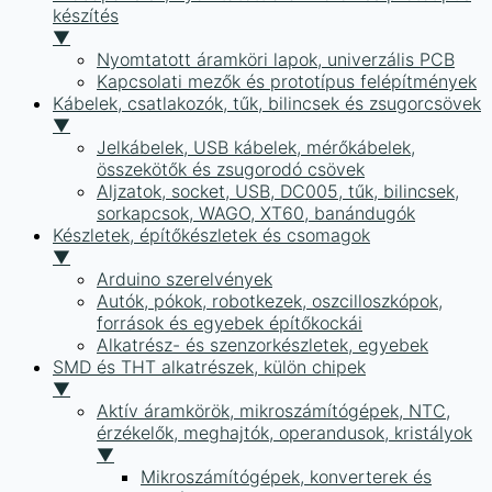
készítés
▼
Nyomtatott áramköri lapok, univerzális PCB
Kapcsolati mezők és prototípus felépítmények
Kábelek, csatlakozók, tűk, bilincsek és zsugorcsövek
▼
Jelkábelek, USB kábelek, mérőkábelek,
összekötők és zsugorodó csövek
Aljzatok, socket, USB, DC005, tűk, bilincsek,
sorkapcsok, WAGO, XT60, banándugók
Készletek, építőkészletek és csomagok
▼
Arduino szerelvények
Autók, pókok, robotkezek, oszcilloszkópok,
források és egyebek építőkockái
Alkatrész- és szenzorkészletek, egyebek
SMD és THT alkatrészek, külön chipek
▼
Aktív áramkörök, mikroszámítógépek, NTC,
érzékelők, meghajtók, operandusok, kristályok
▼
Mikroszámítógépek, konverterek és