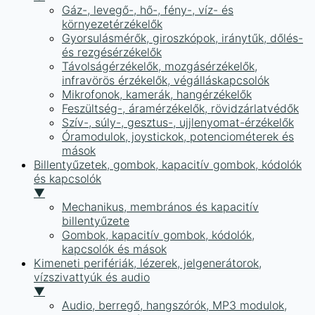
Gáz-, levegő-, hő-, fény-, víz- és
környezetérzékelők
Gyorsulásmérők, giroszkópok, iránytűk, dőlés-
és rezgésérzékelők
Távolságérzékelők, mozgásérzékelők,
infravörös érzékelők, végálláskapcsolók
Mikrofonok, kamerák, hangérzékelők
Feszültség-, áramérzékelők, rövidzárlatvédők
Szív-, súly-, gesztus-, ujjlenyomat-érzékelők
Óramodulok, joystickok, potenciométerek és
mások
Billentyűzetek, gombok, kapacitív gombok, kódolók
és kapcsolók
▼
Mechanikus, membrános és kapacitív
billentyűzete
Gombok, kapacitív gombok, kódolók,
kapcsolók és mások
Kimeneti perifériák, lézerek, jelgenerátorok,
vízszivattyúk és audio
▼
Audio, berregő, hangszórók, MP3 modulok,