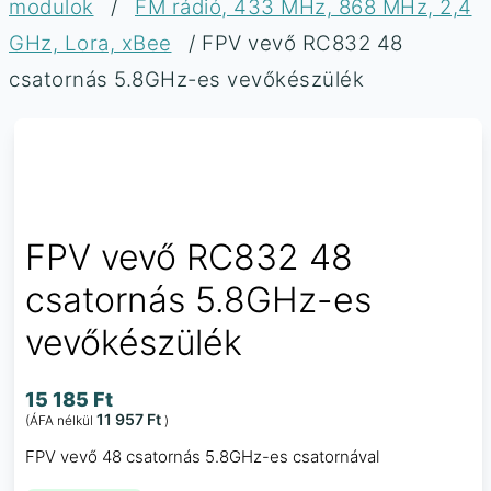
modulok
/
FM rádió, 433 MHz, 868 MHz, 2,4
GHz, Lora, xBee
/ FPV vevő RC832 48
csatornás 5.8GHz-es vevőkészülék
FPV vevő RC832 48
csatornás 5.8GHz-es
vevőkészülék
15 185
Ft
11 957
Ft
(ÁFA nélkül
)
FPV vevő 48 csatornás 5.8GHz-es csatornával