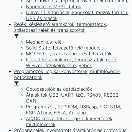
Step-down és step-up konverterek (kétirányú)
Napelemek, MPPT, töltők
Univerzális források, kapcsolati mezők forrásai,
UPS és mások
Relék, késleltető áramkörök, termosztátok,
szilárdtest relék és tranzisztorok
▼
Mechanikus relé
Solid State, félvezető relé modulok
MOSFETek, tranzisztorok és félvezetők
Késleltető áramkörök, termosztátok, relék
WiFivel, érzékelők és egyebek
Programozók, logikai konverterek, multiplexerek,
optocsatolók
▼
Optocsatolók és optoizolációk
Átalakítók USB, UART, I2C, RS485, RS232,
CAN
Programozók, EEPROM, USBasp, PIC, STM,
ESP, ATtiny, FPGA, Arduino
AD/DA konverterek, logikai konverterek,
multiplexerek
Próbapanelek, nyomtatott áramkörök és prototípus