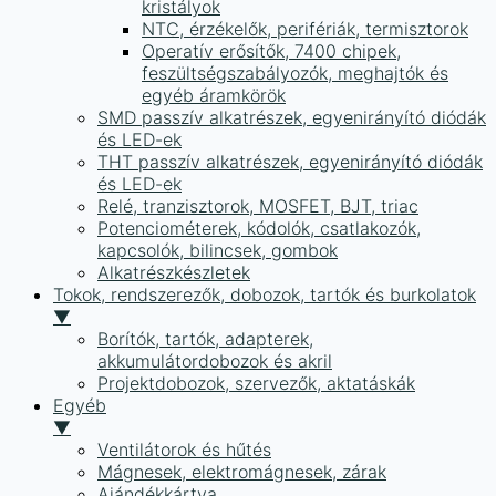
kristályok
NTC, érzékelők, perifériák, termisztorok
Operatív erősítők, 7400 chipek,
feszültségszabályozók, meghajtók és
egyéb áramkörök
SMD passzív alkatrészek, egyenirányító diódák
és LED-ek
THT passzív alkatrészek, egyenirányító diódák
és LED-ek
Relé, tranzisztorok, MOSFET, BJT, triac
Potenciométerek, kódolók, csatlakozók,
kapcsolók, bilincsek, gombok
Alkatrészkészletek
Tokok, rendszerezők, dobozok, tartók és burkolatok
▼
Borítók, tartók, adapterek,
akkumulátordobozok és akril
Projektdobozok, szervezők, aktatáskák
Egyéb
▼
Ventilátorok és hűtés
Mágnesek, elektromágnesek, zárak
Ajándékkártya