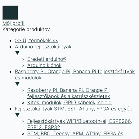
Môj profil
Kategórie produktov
>> Új termékek <<
Arduino fejlesztőkártyák
▼
Eredeti arduino®
Arduino klónok
Raspberry Pi, Orange Pi, Banana Pi fejlesztőkártyák
és modulok
▼
Raspberry Pi, Banana Pi, Orange Pi
fejlesztőlapok és alkatrészkészletek
Kitek, modulok, GPIO kábelek, shield
Fejlesztőkártyák STM, ESP, ATtiny, FPGA és egyéb
▼
Fejlesztőkártyák WiFi/Bluetooth-al, ESP8266,
ESP12, ESP32
STM, BBC, Teensy, ARM, ATtiny, FPGA és