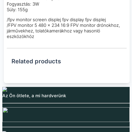
Fogyasztás: 3W
Súly: 155g
/fpv monitor screen displej fpv display fpv displej
/FPV monitor 5 480 × 234 16:9 FPV monitor drónokhoz,
járművekhez, tolatókamerákhoz vagy hasonló
eszközökhöz
Related products
Az Ön ötlete, a mi hardverünk