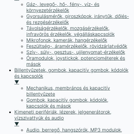
Gáz-, levegő-, hő-, fény-, víz- és
környezetérzékelők
Gyorsulásmérők, giroszkópok, iránytűk, dőlés-
és rezgésérzékelők
Távolságérzékelők, mozgásérzékelők,
infravörös érzékelők, végálláskapcsolók
Mikrofonok, kamerák, hangérzékelők
Feszültség-, áramérzékelők, rövidzárlatvédők
Szív-, súly-, gesztus-, ujjlenyomat-érzékelők
Óramodulok, joystickok, potenciométerek és
mások
Billentyűzetek, gombok, kapacitív gombok, kódolók
és kapcsolók
▼
Mechanikus, membrános és kapacitív
billentyűzete
Gombok, kapacitív gombok, kódolók,
kapcsolók és mások
Kimeneti perifériák, lézerek, jelgenerátorok,
vízszivattyúk és audio
▼
Audio, berregő, hangszórók, MP3 modulok,