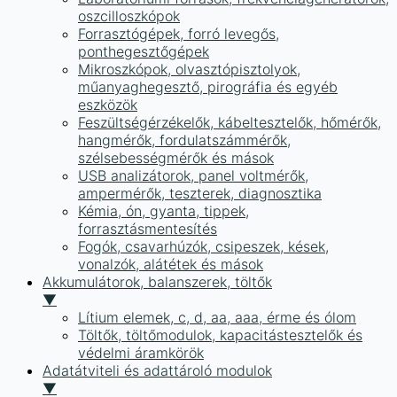
oszcilloszkópok
Forrasztógépek, forró levegős,
ponthegesztőgépek
Mikroszkópok, olvasztópisztolyok,
műanyaghegesztő, pirográfia és egyéb
eszközök
Feszültségérzékelők, kábeltesztelők, hőmérők,
hangmérők, fordulatszámmérők,
szélsebességmérők és mások
USB analizátorok, panel voltmérők,
ampermérők, teszterek, diagnosztika
Kémia, ón, gyanta, tippek,
forrasztásmentesítés
Fogók, csavarhúzók, csipeszek, kések,
vonalzók, alátétek és mások
Akkumulátorok, balanszerek, töltők
▼
Lítium elemek, c, d, aa, aaa, érme és ólom
Töltők, töltőmodulok, kapacitástesztelők és
védelmi áramkörök
Adatátviteli és adattároló modulok
▼