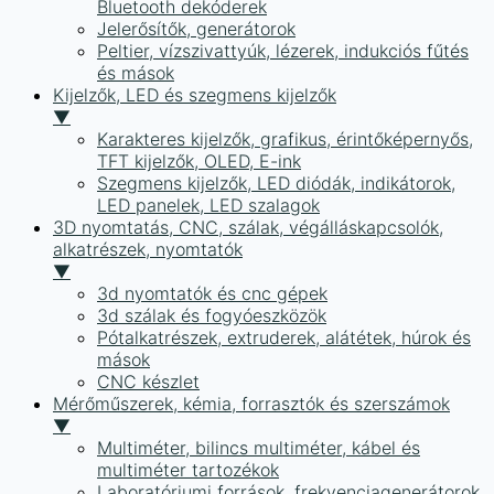
Bluetooth dekóderek
Jelerősítők, generátorok
Peltier, vízszivattyúk, lézerek, indukciós fűtés
és mások
Kijelzők, LED és szegmens kijelzők
▼
Karakteres kijelzők, grafikus, érintőképernyős,
TFT kijelzők, OLED, E-ink
Szegmens kijelzők, LED diódák, indikátorok,
LED panelek, LED szalagok
3D nyomtatás, CNC, szálak, végálláskapcsolók,
alkatrészek, nyomtatók
▼
3d nyomtatók és cnc gépek
3d szálak és fogyóeszközök
Pótalkatrészek, extruderek, alátétek, húrok és
mások
CNC készlet
Mérőműszerek, kémia, forrasztók és szerszámok
▼
Multiméter, bilincs multiméter, kábel és
multiméter tartozékok
Laboratóriumi források, frekvenciagenerátorok,