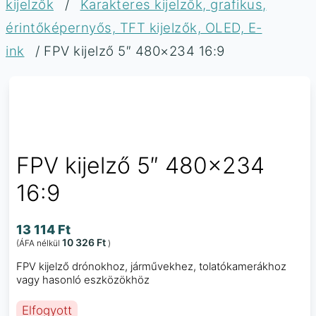
kijelzők
/
Karakteres kijelzők, grafikus,
érintőképernyős, TFT kijelzők, OLED, E-
ink
/ FPV kijelző 5″ 480×234 16:9
FPV kijelző 5″ 480×234
16:9
13 114
Ft
10 326
Ft
(ÁFA nélkül
)
FPV kijelző drónokhoz, járművekhez, tolatókamerákhoz
vagy hasonló eszközökhöz
Elfogyott