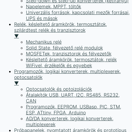
Step-down és step-up konverterek (kétirányú)
Napelemek, MPPT, töltők
Univerzális források, kapcsolati mezők forrásai,
UPS és mások
Relék, késleltető áramkörök, termosztátok,
szilárdtest relék és tranzisztorok
▼
Mechanikus relé
Solid State, félvezető relé modulok
MOSFETek, tranzisztorok és félvezetők
Késleltető áramkörök, termosztátok, relék
WiFivel, érzékelők és egyebek
Programozók, logikai konverterek, multiplexerek,
optocsatolók
▼
Optocsatolók és optoizolációk
Átalakítók USB, UART, I2C, RS485, RS232,
CAN
Programozók, EEPROM, USBasp, PIC, STM,
ESP, ATtiny, FPGA, Arduino
AD/DA konverterek, logikai konverterek,
multiplexerek
Próbapanelek, nyomtatott áramkörök és prototípus