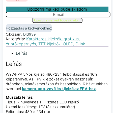
Upozorni ma keď bude skladom
Hozzáadás a kedvencekhez
Cikkszám:
DIS939
Kategória:
Karakteres kijelzők, grafikus,
érintőképernyős, TFT kijelzők, OLED, E-ink
Leírás
Leírás
W9WFPV 5″-os kijelző 480×234 felbontással és 16:9
képaránnyal. Az FPV kijelzőket gyakran használják
drónokon, tolatókamerákon és hasonlókon. Kínálatunkban
szerepel
kamera, adó, vevő és kijelző az FPV-hez
.
Műszaki leírás:
Típus: 7 hüvelykes TFT színes LCD kijelző
Üzemi feszültség: 12V (3s akkumulátor)
Felbontás: 480 x 234 pixel