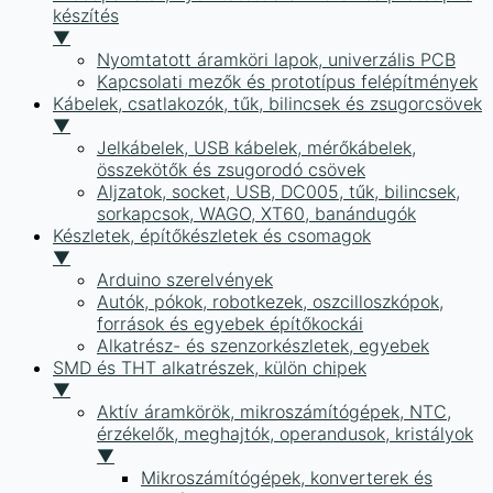
készítés
▼
Nyomtatott áramköri lapok, univerzális PCB
Kapcsolati mezők és prototípus felépítmények
Kábelek, csatlakozók, tűk, bilincsek és zsugorcsövek
▼
Jelkábelek, USB kábelek, mérőkábelek,
összekötők és zsugorodó csövek
Aljzatok, socket, USB, DC005, tűk, bilincsek,
sorkapcsok, WAGO, XT60, banándugók
Készletek, építőkészletek és csomagok
▼
Arduino szerelvények
Autók, pókok, robotkezek, oszcilloszkópok,
források és egyebek építőkockái
Alkatrész- és szenzorkészletek, egyebek
SMD és THT alkatrészek, külön chipek
▼
Aktív áramkörök, mikroszámítógépek, NTC,
érzékelők, meghajtók, operandusok, kristályok
▼
Mikroszámítógépek, konverterek és