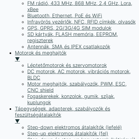
FM rádió, 433 MHz, 868 MHz, 2,4 GHz, Lora,
xBee
Bluetooth, Ethernet, PoE és WiFi
Infravörös vezérlők, NFC, RFID címkék, olvasók
GPS, GPRS, 2G/3G/4G SIM modulok
SD kártyák, FLASH memória, EEPROM,
regiszterek
Antennák, SMA és IPEX csatlakozók
Motorok és meghajtók
▼
Léptetőmotorok és szervomotorok
DC motorok, AC motorok, vibrációs motorok,
BLDC
Motor meghajtók, szabályozók, PWM, ESC,
CNC shield
Fogaskerekek, konzolok, gumik, szíjak,
kuplungok
Tápegységek, adapterek, szabályozók és
feszültségátalakítók
▼
Step-down elektromos átalakítók (lefelé)
Step-up elektromos átalakítók (fel)