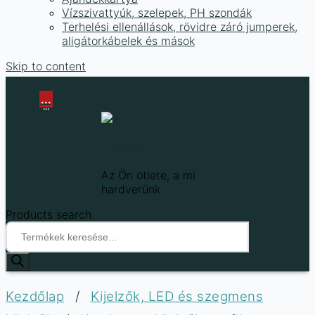
Vízszivattyúk, szelepek, PH szondák
Terhelési ellenállások, rövidre záró jumperek,
aligátorkábelek és mások
Skip to content
...
...
Techfun
Az Ön ötlete, a mi
hardverünk
Products search
Kezdőlap
/
Kijelzők, LED és szegmens