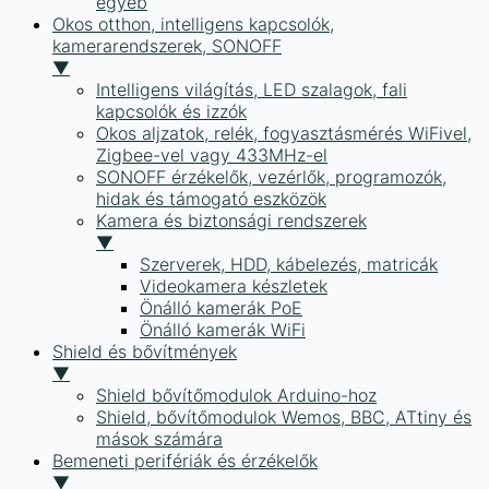
egyéb
Okos otthon, intelligens kapcsolók,
kamerarendszerek, SONOFF
▼
Intelligens világítás, LED szalagok, fali
kapcsolók és izzók
Okos aljzatok, relék, fogyasztásmérés WiFivel,
Zigbee-vel vagy 433MHz-el
SONOFF érzékelők, vezérlők, programozók,
hidak és támogató eszközök
Kamera és biztonsági rendszerek
▼
Szerverek, HDD, kábelezés, matricák
Videokamera készletek
Önálló kamerák PoE
Önálló kamerák WiFi
Shield és bővítmények
▼
Shield bővítőmodulok Arduino-hoz
Shield, bővítőmodulok Wemos, BBC, ATtiny és
mások számára
Bemeneti perifériák és érzékelők
▼