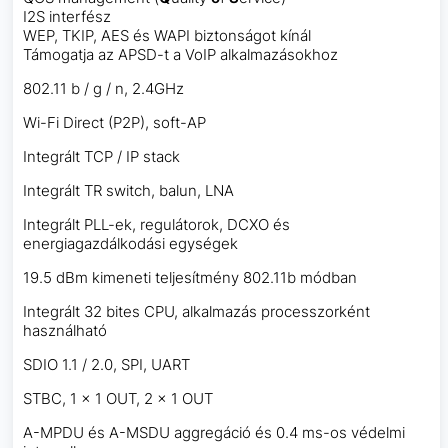
I2S interfész
WEP, TKIP, AES és WAPI biztonságot kínál
Támogatja az APSD-t a VoIP alkalmazásokhoz
802.11 b / g / n, 2.4GHz
Wi-Fi Direct (P2P), soft-AP
Integrált TCP / IP stack
Integrált TR switch, balun, LNA
Integrált PLL-ek, regulátorok, DCXO és
energiagazdálkodási egységek
19.5 dBm kimeneti teljesítmény 802.11b módban
Integrált 32 bites CPU, alkalmazás processzorként
használható
SDIO 1.1 / 2.0, SPI, UART
STBC, 1 × 1 OUT, 2 × 1 OUT
A-MPDU és A-MSDU aggregáció és 0.4 ms-os védelmi