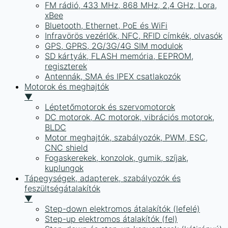
FM rádió, 433 MHz, 868 MHz, 2,4 GHz, Lora,
xBee
Bluetooth, Ethernet, PoE és WiFi
Infravörös vezérlők, NFC, RFID címkék, olvasók
GPS, GPRS, 2G/3G/4G SIM modulok
SD kártyák, FLASH memória, EEPROM,
regiszterek
Antennák, SMA és IPEX csatlakozók
Motorok és meghajtók
▼
Léptetőmotorok és szervomotorok
DC motorok, AC motorok, vibrációs motorok,
BLDC
Motor meghajtók, szabályozók, PWM, ESC,
CNC shield
Fogaskerekek, konzolok, gumik, szíjak,
kuplungok
Tápegységek, adapterek, szabályozók és
feszültségátalakítók
▼
Step-down elektromos átalakítók (lefelé)
Step-up elektromos átalakítók (fel)