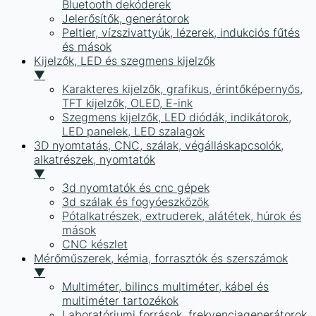
Bluetooth dekóderek
Jelerősítők, generátorok
Peltier, vízszivattyúk, lézerek, indukciós fűtés
és mások
Kijelzők, LED és szegmens kijelzők
▼
Karakteres kijelzők, grafikus, érintőképernyős,
TFT kijelzők, OLED, E-ink
Szegmens kijelzők, LED diódák, indikátorok,
LED panelek, LED szalagok
3D nyomtatás, CNC, szálak, végálláskapcsolók,
alkatrészek, nyomtatók
▼
3d nyomtatók és cnc gépek
3d szálak és fogyóeszközök
Pótalkatrészek, extruderek, alátétek, húrok és
mások
CNC készlet
Mérőműszerek, kémia, forrasztók és szerszámok
▼
Multiméter, bilincs multiméter, kábel és
multiméter tartozékok
Laboratóriumi források, frekvenciagenerátorok,