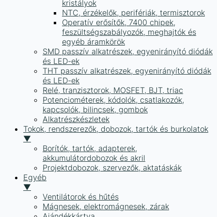
kristályok
NTC, érzékelők, perifériák, termisztorok
Operatív erősítők, 7400 chipek,
feszültségszabályozók, meghajtók és
egyéb áramkörök
SMD passzív alkatrészek, egyenirányító diódák
és LED-ek
THT passzív alkatrészek, egyenirányító diódák
és LED-ek
Relé, tranzisztorok, MOSFET, BJT, triac
Potenciométerek, kódolók, csatlakozók,
kapcsolók, bilincsek, gombok
Alkatrészkészletek
Tokok, rendszerezők, dobozok, tartók és burkolatok
▼
Borítók, tartók, adapterek,
akkumulátordobozok és akril
Projektdobozok, szervezők, aktatáskák
Egyéb
▼
Ventilátorok és hűtés
Mágnesek, elektromágnesek, zárak
Ajándékkártya