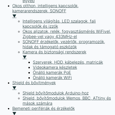
egyéb
Okos otthon, intelligens kapcsolók,
kamerarendszerek, SONOFF
▼
Intelligens világítás, LED szalagok, fali
kapcsolók és izzók
Okos aljzatok, relék, fogyasztásmérés WiFivel,
Zigbee-vel vagy 433MHz-el
SONOFF érzékelők, vezérlők, programozók,
hidak és támogató eszközök
Kamera és biztonsági rendszerek
▼
Szerverek, HDD, kábelezés, matricák
Videokamera készletek
Önálló kamerák PoE
Önálló kamerák WiFi
Shield és bővítmények
▼
Shield bővítőmodulok Arduino-hoz
Shield, bővítőmodulok Wemos, BBC, ATtiny és
mások számára
Bemeneti perifériák és érzékelők
▼