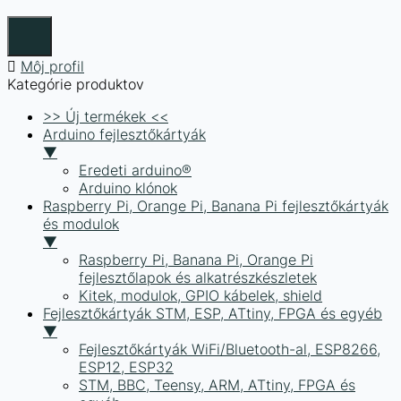
Môj profil
Kategórie produktov
>> Új termékek <<
Arduino fejlesztőkártyák
▼
Eredeti arduino®
Arduino klónok
Raspberry Pi, Orange Pi, Banana Pi fejlesztőkártyák
és modulok
▼
Raspberry Pi, Banana Pi, Orange Pi
fejlesztőlapok és alkatrészkészletek
Kitek, modulok, GPIO kábelek, shield
Fejlesztőkártyák STM, ESP, ATtiny, FPGA és egyéb
▼
Fejlesztőkártyák WiFi/Bluetooth-al, ESP8266,
ESP12, ESP32
STM, BBC, Teensy, ARM, ATtiny, FPGA és