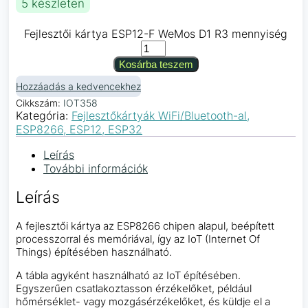
5 készleten
Fejlesztői kártya ESP12-F WeMos D1 R3 mennyiség
Kosárba teszem
Hozzáadás a kedvencekhez
Cikkszám:
IOT358
Kategória:
Fejlesztőkártyák WiFi/Bluetooth-al,
ESP8266, ESP12, ESP32
Leírás
További információk
Leírás
A fejlesztői kártya az ESP8266 chipen alapul, beépített
processzorral és memóriával, így az IoT (Internet Of
Things) építésében használható.
A tábla agyként használható az IoT építésében.
Egyszerűen csatlakoztasson érzékelőket, például
hőmérséklet- vagy mozgásérzékelőket, és küldje el a