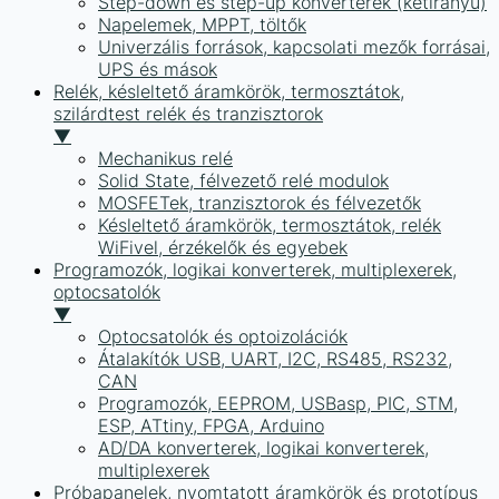
Step-down és step-up konverterek (kétirányú)
Napelemek, MPPT, töltők
Univerzális források, kapcsolati mezők forrásai,
UPS és mások
Relék, késleltető áramkörök, termosztátok,
szilárdtest relék és tranzisztorok
▼
Mechanikus relé
Solid State, félvezető relé modulok
MOSFETek, tranzisztorok és félvezetők
Késleltető áramkörök, termosztátok, relék
WiFivel, érzékelők és egyebek
Programozók, logikai konverterek, multiplexerek,
optocsatolók
▼
Optocsatolók és optoizolációk
Átalakítók USB, UART, I2C, RS485, RS232,
CAN
Programozók, EEPROM, USBasp, PIC, STM,
ESP, ATtiny, FPGA, Arduino
AD/DA konverterek, logikai konverterek,
multiplexerek
Próbapanelek, nyomtatott áramkörök és prototípus