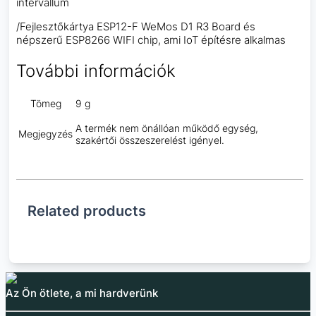
intervallum
/Fejlesztőkártya ESP12-F WeMos D1 R3 Board és
népszerű ESP8266 WIFI chip, ami IoT építésre alkalmas
További információk
Tömeg
9 g
A termék nem önállóan működő egység,
Megjegyzés
szakértői összeszerelést igényel.
Related products
Az Ön ötlete, a mi hardverünk