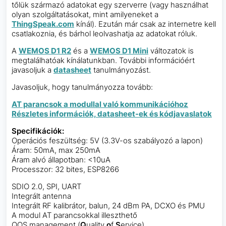
tőlük származó adatokat egy szerverre (vagy használhat
olyan szolgáltatásokat, mint amilyeneket a
ThingSpeak.com
kínál). Ezután már csak az internetre kell
csatlakoznia, és bárhol leolvashatja az adatokat róluk.
A
WEMOS D1 R2
és a
WEMOS D1 Mini
változatok is
megtalálhatóak kínálatunkban. További információért
javasoljuk a
datasheet
tanulmányozást.
Javasoljuk, hogy tanulmányozza tovább:
AT parancsok a modullal való kommunikációhoz
Részletes információk, datasheet-ek és kódjavaslatok
Specifikációk:
Operációs feszültség: 5V (3.3V-os szabályozó a lapon)
Áram: 50mA, max 250mA
Áram alvó állapotban: <10uA
Processzor: 32 bites, ESP8266
SDIO 2.0, SPI, UART
Integrált antenna
Integrált RF kalibrátor, balun, 24 dBm PA, DCXO és PMU
A modul AT parancsokkal illeszthető
QOS management (
Q
uality
o
f
S
ervice)