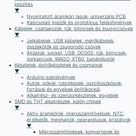
készítés
▼
Nyomtatott áramköri lapok, univerzális PCB
Kapcsolati mezők és prototípus felépítmények
Kábelek, csatlakozók, tűk, bilincsek és zsugorcsövek
▼
Jelkábelek, USB kábelek, mérőkábelek,
összekötők és zsugorodó csövek
Aljzatok, socket, USB, DC005, tűk, bilincsek,
sorkapcsok, WAGO, XT60, banándugók
Készletek, építőkészletek és csomagok
▼
Arduino szerelvények
Autók, pókok, robotkezek, oszcilloszkópok,
források és egyebek építőkockái
Alkatrész- és szenzorkészletek, egyebek
SMD és THT alkatrészek, külön chipek
▼
Aktív áramkörök, mikroszámítógépek, NTC,
érzékelők, meghajtók, operandusok, kristályok
▼
Mikroszámítógépek, konverterek és