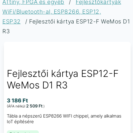
ATtiny, FPGA és egyéb
/
Fejlesztőkártyák
WiFi/Bluetooth-al, ESP8266, ESP12,
ESP32
/ Fejlesztői kártya ESP12-F WeMos D1
R3
Fejlesztői kártya ESP12-F
WeMos D1 R3
3 186
Ft
2 509
Ft
(ÁFA nélkül
)
Tábla a népszerű ESP8266 WIFI chippel, amely alkalmas
IoT építésére