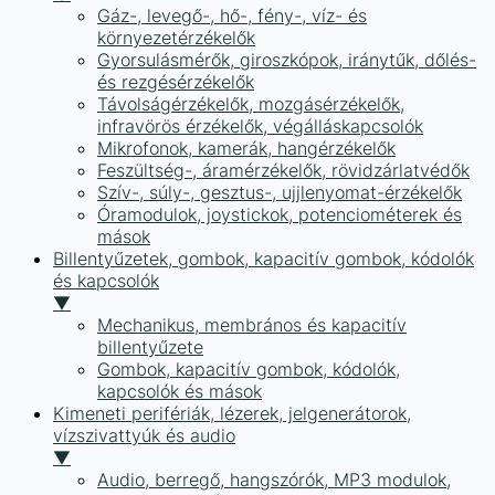
Gáz-, levegő-, hő-, fény-, víz- és
környezetérzékelők
Gyorsulásmérők, giroszkópok, iránytűk, dőlés-
és rezgésérzékelők
Távolságérzékelők, mozgásérzékelők,
infravörös érzékelők, végálláskapcsolók
Mikrofonok, kamerák, hangérzékelők
Feszültség-, áramérzékelők, rövidzárlatvédők
Szív-, súly-, gesztus-, ujjlenyomat-érzékelők
Óramodulok, joystickok, potenciométerek és
mások
Billentyűzetek, gombok, kapacitív gombok, kódolók
és kapcsolók
▼
Mechanikus, membrános és kapacitív
billentyűzete
Gombok, kapacitív gombok, kódolók,
kapcsolók és mások
Kimeneti perifériák, lézerek, jelgenerátorok,
vízszivattyúk és audio
▼
Audio, berregő, hangszórók, MP3 modulok,