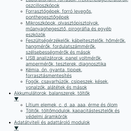
oszcilloszkópok
Forrasztógépek, forró levegős,
ponthegesztőgépek
Mikroszkópok, olvasztópisztolyok,
műanyaghegesztő, pirográfia és egyéb
eszközök
Feszültségérzékelők, kábeltesztelők, hőmérők,
hangmérők, fordulatszámmérők,
szélsebességmérők és mások
USB analizátorok, panel voltmérők,
ampermérők, teszterek, diagnosztika
Kémia, ón, gyanta, tippek,
forrasztásmentesítés
Fogók, csavarhúzók, csipeszek, kések,
vonalzók, alátétek és mások
Akkumulátorok, balanszerek, töltők
▼
Lítium elemek, c, d, aa, aaa, érme és ólom
Töltők, töltőmodulok, kapacitástesztelők és
védelmi áramkörök
Adatátviteli és adattároló modulok
▼