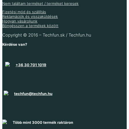
Kosárba teszem
Kosárba teszem
Nem találtam terméket / terméket keresek
Több információ
Fizetési mód és szállítás
Reklamációk és visszaküldések
Hogyan vásároljunk
Böngésszen a termékek között
Copyright © 2016 – Techfun.sk / Techfun.hu
Kérdése van?
+36 30 701 1019
techfun@techfun.hu
Több mint 3000 termék raktáron