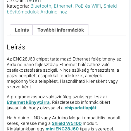
Cikkszám:
DAT611
Nano
Kategória:
Bluetooth, Ethernet, PoE és WiFi
,
Shield
számára
bővítőmodulok Arduino-hoz
mennyiség
Leírás
További információk
Leírás
Az ENC28J60 chipet tartalmazó Ethernet felépítmény az
Arduino nano fejlesztőlap Ethernet hálózathoz való
csatlakoztatására szolgál. Nincs szükség forrasztásra, a
pajzs beépített csapokkal rendelkezik, amelyek
megkönnyítik a telepítést. Használható kliensként vagy
szerverként.
A programozáshoz valószínűleg szüksége lesz az
Ethernet könyvtárra
. Részletesebb információkért
javasoljuk, hogy olvassa el a
chip adatlapját
.
Ha Arduino UNO vagy Arduino Mega kompatibilis modult
keres, keresse meg a
Shield W5100
modult.
Kínálatunkban egy
mini ENC28J60
típus is szerepel.