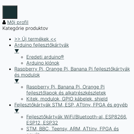
Môj profil
Kategórie produktov
>> Új termékek <<
Arduino fejlesztőkártyák
▼
Eredeti arduino®
Arduino klónok
Raspberry Pi, Orange Pi, Banana Pi fejlesztőkártyák
és modulok
▼
Raspberry Pi, Banana Pi, Orange Pi
fejlesztőlapok és alkatrészkészletek
Kitek, modulok, GPIO kábelek, shield
Fejlesztőkártyák STM, ESP, ATtiny, FPGA és egyéb
▼
Fejlesztőkártyák WiFi/Bluetooth-al, ESP8266,
ESP12, ESP32
STM, BBC, Teensy, ARM, ATtiny, FPGA és