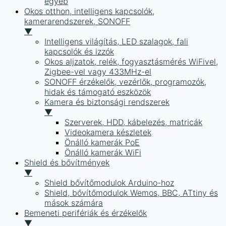
egyéb
Okos otthon, intelligens kapcsolók,
kamerarendszerek, SONOFF
▼
Intelligens világítás, LED szalagok, fali
kapcsolók és izzók
Okos aljzatok, relék, fogyasztásmérés WiFivel,
Zigbee-vel vagy 433MHz-el
SONOFF érzékelők, vezérlők, programozók,
hidak és támogató eszközök
Kamera és biztonsági rendszerek
▼
Szerverek, HDD, kábelezés, matricák
Videokamera készletek
Önálló kamerák PoE
Önálló kamerák WiFi
Shield és bővítmények
▼
Shield bővítőmodulok Arduino-hoz
Shield, bővítőmodulok Wemos, BBC, ATtiny és
mások számára
Bemeneti perifériák és érzékelők
▼