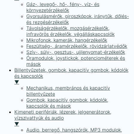
Gáz-, levegő-, hő-, fény-, víz- és
környezetérzékelők
Gyorsulásmérők, giroszkópok, iránytűk, dőlés-
és rezgésérzékelők
Távolságérzékelők, mozgásérzékelők,
infravörös érzékelők, végálláskapcsolók
Mikrofonok, kamerák, hangérzékelők
Feszültség-, áramérzékelők, rövidzárlatvédők
Szív-, súly-, gesztus-, ujjlenyomat-érzékelők
Óramodulok, joystickok, potenciométerek és
mások
Billentyűzetek, gombok, kapacitív gombok, kódolók
és kapcsolók
▼
Mechanikus, membrános és kapacitív
billentyűzete
Gombok, kapacitív gombok, kódolók,
kapcsolók és mások
Kimeneti perifériák, lézerek, jelgenerátorok,
vízszivattyúk és audio
▼
Audio, berregő, hangszórók, MP3 modulok,