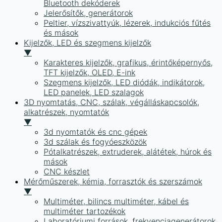
Bluetooth dekóderek
Jelerősítők, generátorok
Peltier, vízszivattyúk, lézerek, indukciós fűtés
és mások
Kijelzők, LED és szegmens kijelzők
▼
Karakteres kijelzők, grafikus, érintőképernyős,
TFT kijelzők, OLED, E-ink
Szegmens kijelzők, LED diódák, indikátorok,
LED panelek, LED szalagok
3D nyomtatás, CNC, szálak, végálláskapcsolók,
alkatrészek, nyomtatók
▼
3d nyomtatók és cnc gépek
3d szálak és fogyóeszközök
Pótalkatrészek, extruderek, alátétek, húrok és
mások
CNC készlet
Mérőműszerek, kémia, forrasztók és szerszámok
▼
Multiméter, bilincs multiméter, kábel és
multiméter tartozékok
Laboratóriumi források, frekvenciagenerátorok,