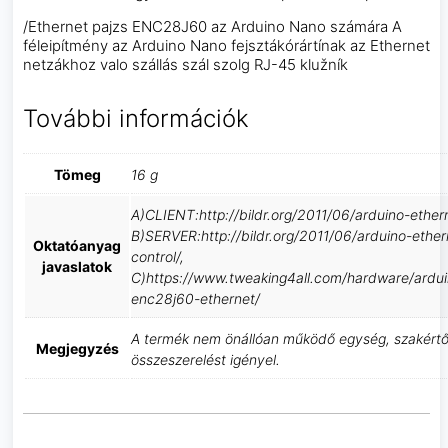
/Ethernet pajzs ENC28J60 az Arduino Nano számára A
féleipítmény az Arduino Nano fejsztákórártínak az Ethernet
netzákhoz valo szállás szál szolg RJ-45 klužník
További információk
Tömeg
16 g
A)CLIENT:http://bildr.org/2011/06/arduino-ethern
B)SERVER:http://bildr.org/2011/06/arduino-ether
Oktatóanyag
control/,
javaslatok
C)https://www.tweaking4all.com/hardware/ardui
enc28j60-ethernet/
A termék nem önállóan működő egység, szakértő
Megjegyzés
összeszerelést igényel.