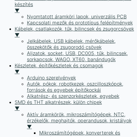
készítés
▼
Nyomtatott áramköri lapok, univerzális PCB
Kapcsolati mezők és prototípus felépítmények
Kábelek, csatlakozók, tűk, bilincsek és zsugorcsövek
▼
Jelkábelek, USB kábelek, mérőkábelek,
összekötők és zsugorodó csövek
Aljzatok, socket, USB, DC005, tűk, bilincsek,
sorkapcsok, WAGO, XT60, banándugók
Készletek, építőkészletek és csomagok
▼
Arduino szerelvények
Autók, pókok, robotkezek, oszcilloszkópok,
források és egyebek építőkockái
Alkatrész- és szenzorkészletek, egyebek
SMD és THT alkatrészek, külön chipek
▼
Aktív áramkörök, mikroszámítógépek, NTC,
érzékelők, meghajtók, operandusok, kristályok
▼
Mikroszámítógépek, konverterek és