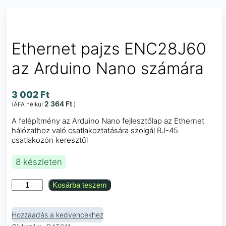
Ethernet pajzs ENC28J60
az Arduino Nano számára
3 002
Ft
2 364
Ft
(ÁFA nélkül
)
A felépítmény az Arduino Nano fejlesztőlap az Ethernet
hálózathoz való csatlakoztatására szolgál RJ-45
csatlakozón keresztül
8 készleten
Ethernet
Kosárba teszem
pajzs
ENC28J60
az
Hozzáadás a kedvencekhez
Arduino