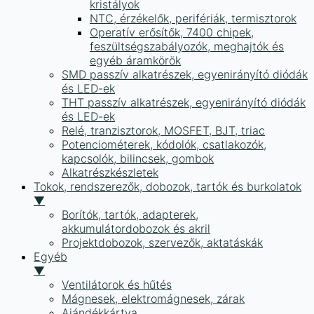
kristályok
NTC, érzékelők, perifériák, termisztorok
Operatív erősítők, 7400 chipek,
feszültségszabályozók, meghajtók és
egyéb áramkörök
SMD passzív alkatrészek, egyenirányító diódák
és LED-ek
THT passzív alkatrészek, egyenirányító diódák
és LED-ek
Relé, tranzisztorok, MOSFET, BJT, triac
Potenciométerek, kódolók, csatlakozók,
kapcsolók, bilincsek, gombok
Alkatrészkészletek
Tokok, rendszerezők, dobozok, tartók és burkolatok
▼
Borítók, tartók, adapterek,
akkumulátordobozok és akril
Projektdobozok, szervezők, aktatáskák
Egyéb
▼
Ventilátorok és hűtés
Mágnesek, elektromágnesek, zárak
Ajándékkártya