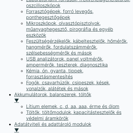
oszcilloszkópok
Forrasztógépek, forró levegős,
ponthegesztőgépek
Mikroszkópok, olvasztópisztolyok,
műanyaghegesztő, pirográfia és egyéb
eszközök
Feszültségérzékelők, kábeltesztelők, hőmérők,
hangmérők, fordulatszámmérők,
szélsebességmérők és mások
USB analizátorok, panel voltmérők,
ampermérők, teszterek, diagnosztika
Kémia, ón, gyanta, tippek,
forrasztásmentesítés
Fogók, csavarhúzók, csipeszek, kések,
vonalzók, alátétek és mások
Akkumulátorok, balanszerek, töltők
▼
Lítium elemek, c, d, aa, aaa, érme és ólom
Töltők, töltőmodulok, kapacitástesztelők és
védelmi áramkörök
Adatátviteli és adattároló modulok
▼