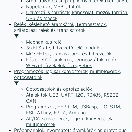
Step-down és step-up konverterek (kétirányú)
Napelemek, MPPT, töltők
Univerzális források, kapcsolati mezők forrásai,
UPS és mások
Relék, késleltető áramkörök, termosztátok,
szilárdtest relék és tranzisztorok
▼
Mechanikus relé
Solid State, félvezető relé modulok
MOSFETek, tranzisztorok és félvezetők
Késleltető áramkörök, termosztátok, relék
WiFivel, érzékelők és egyebek
Programozók, logikai konverterek, multiplexerek,
optocsatolók
▼
Optocsatolók és optoizolációk
Átalakítók USB, UART, I2C, RS485, RS232,
CAN
Programozók, EEPROM, USBasp, PIC, STM,
ESP, ATtiny, FPGA, Arduino
AD/DA konverterek, logikai konverterek,
multiplexerek
Próbapanelek, nyomtatott áramkörök és prototípus