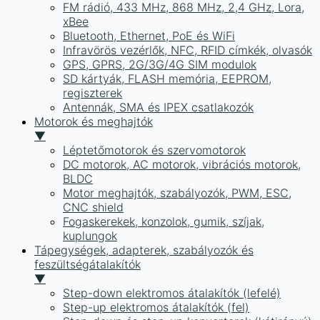
FM rádió, 433 MHz, 868 MHz, 2,4 GHz, Lora,
xBee
Bluetooth, Ethernet, PoE és WiFi
Infravörös vezérlők, NFC, RFID címkék, olvasók
GPS, GPRS, 2G/3G/4G SIM modulok
SD kártyák, FLASH memória, EEPROM,
regiszterek
Antennák, SMA és IPEX csatlakozók
Motorok és meghajtók
▼
Léptetőmotorok és szervomotorok
DC motorok, AC motorok, vibrációs motorok,
BLDC
Motor meghajtók, szabályozók, PWM, ESC,
CNC shield
Fogaskerekek, konzolok, gumik, szíjak,
kuplungok
Tápegységek, adapterek, szabályozók és
feszültségátalakítók
▼
Step-down elektromos átalakítók (lefelé)
Step-up elektromos átalakítók (fel)