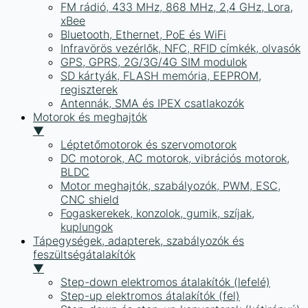
FM rádió, 433 MHz, 868 MHz, 2,4 GHz, Lora,
xBee
Bluetooth, Ethernet, PoE és WiFi
Infravörös vezérlők, NFC, RFID címkék, olvasók
GPS, GPRS, 2G/3G/4G SIM modulok
SD kártyák, FLASH memória, EEPROM,
regiszterek
Antennák, SMA és IPEX csatlakozók
Motorok és meghajtók
▼
Léptetőmotorok és szervomotorok
DC motorok, AC motorok, vibrációs motorok,
BLDC
Motor meghajtók, szabályozók, PWM, ESC,
CNC shield
Fogaskerekek, konzolok, gumik, szíjak,
kuplungok
Tápegységek, adapterek, szabályozók és
feszültségátalakítók
▼
Step-down elektromos átalakítók (lefelé)
Step-up elektromos átalakítók (fel)