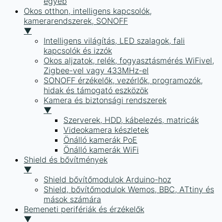
egyéb
Okos otthon, intelligens kapcsolók,
kamerarendszerek, SONOFF
▼
Intelligens világítás, LED szalagok, fali
kapcsolók és izzók
Okos aljzatok, relék, fogyasztásmérés WiFivel,
Zigbee-vel vagy 433MHz-el
SONOFF érzékelők, vezérlők, programozók,
hidak és támogató eszközök
Kamera és biztonsági rendszerek
▼
Szerverek, HDD, kábelezés, matricák
Videokamera készletek
Önálló kamerák PoE
Önálló kamerák WiFi
Shield és bővítmények
▼
Shield bővítőmodulok Arduino-hoz
Shield, bővítőmodulok Wemos, BBC, ATtiny és
mások számára
Bemeneti perifériák és érzékelők
▼