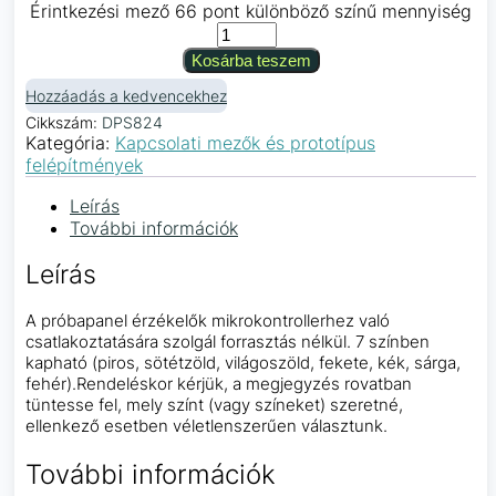
Érintkezési mező 66 pont különböző színű mennyiség
Kosárba teszem
Hozzáadás a kedvencekhez
Cikkszám:
DPS824
Kategória:
Kapcsolati mezők és prototípus
felépítmények
Leírás
További információk
Leírás
A próbapanel érzékelők mikrokontrollerhez való
csatlakoztatására szolgál forrasztás nélkül. 7 színben
kapható (piros, sötétzöld, világoszöld, fekete, kék, sárga,
fehér).Rendeléskor kérjük, a megjegyzés rovatban
tüntesse fel, mely színt (vagy színeket) szeretné,
ellenkező esetben véletlenszerűen választunk.
További információk