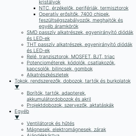
kristályok
NTC, érzékelők, perifériák, termisztorok
Operatív erősítők, 7400 chipek,
feszültségszabályozók, meghajtók és
egyéb áramkörök
SMD passzív alkatrészek, egyenirányító diódák
és LED-ek
THT passzív alkatrészek, egyenirányító diódák
és LED-ek
Relé, tranzisztorok, MOSFET, BJT, triac
Potenciométerek, kódolók, csatlakozók,
kapcsolók, bilincsek, gombok
Alkatrészkészletek
Tokok, rendszerezők, dobozok, tartók és burkolatok
▼
Borítók, tartók, adapterek,
akkumulátordobozok és akril
Projektdobozok, szervezők, aktatáskák
Egyéb
▼
Ventilátorok és hűtés
Mágnesek, elektromágnesek, zárak
Ajándékkártya