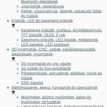
Bluetooth dekóderek
Jelerősítők, generátorok
Peltier, vízszivattyúk, lézerek, indukciós fűtés
és mások
Kijelzők, LED és szegmens kijelzők
▼
Karakteres kijelzők, grafikus, érintőképernyős,
TFT kijelzők, OLED, E-ink
Szegmens kijelzők, LED diódák, indikátorok,
LED panelek, LED szalagok
3D nyomtatás, CNC, szálak, végálláskapcsolók,
alkatrészek, nyomtatók
▼
3d nyomtatók és cnc gépek
3d szálak és fogyóeszközök
Pótalkatrészek, extruderek, alátétek, húrok és
mások
CNC készlet
Mérőműszerek, kémia, forrasztók és szerszámok
▼
Multiméter, bilincs multiméter, kábel és
multiméter tartozékok
Laboratóriumi források, frekvenciagenerátorok,