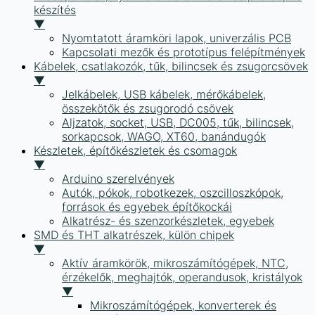
készítés
▼
Nyomtatott áramköri lapok, univerzális PCB
Kapcsolati mezők és prototípus felépítmények
Kábelek, csatlakozók, tűk, bilincsek és zsugorcsövek
▼
Jelkábelek, USB kábelek, mérőkábelek,
összekötők és zsugorodó csövek
Aljzatok, socket, USB, DC005, tűk, bilincsek,
sorkapcsok, WAGO, XT60, banándugók
Készletek, építőkészletek és csomagok
▼
Arduino szerelvények
Autók, pókok, robotkezek, oszcilloszkópok,
források és egyebek építőkockái
Alkatrész- és szenzorkészletek, egyebek
SMD és THT alkatrészek, külön chipek
▼
Aktív áramkörök, mikroszámítógépek, NTC,
érzékelők, meghajtók, operandusok, kristályok
▼
Mikroszámítógépek, konverterek és