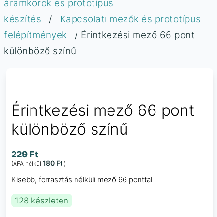
áramkörök és prototípus
készítés
/
Kapcsolati mezők és prototípus
felépítmények
/ Érintkezési mező 66 pont
különböző színű
Érintkezési mező 66 pont
különböző színű
229
Ft
180
Ft
(ÁFA nélkül
)
Kisebb, forrasztás nélküli mező 66 ponttal
128 készleten