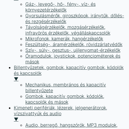
Gáz-, levegő-, hő-, fény-, víz- és
környezetérzékelők
Gyorsulásmérők, giroszkópok, iránytűk, dőlés-
és rezgésérzékelők
Távolságérzékelők, mozgásérzékelők,
infravörös érzékelők, végálláskapcsolók
Mikrofonok, kamerák, hangérzékelők
Feszültség-, áramérzékelők, rövidzárlatvédők
Szív-, súly-, gesztus-, ujjlenyomat-érzékelők
Óramodulok, joystickok, potenciométerek és
mások
Billentyűzetek, gombok, kapacitív gombok, kódolók
és kapcsolók
▼
Mechanikus, membrános és kapacitív
billentyűzete
Gombok, kapacitív gombok, kódolók,
kapcsolók és mások
Kimeneti perifériák, lézerek, jelgenerátorok,
vízszivattyúk és audio
▼
Audio, berregő, hangszórók, MP3 modulok,