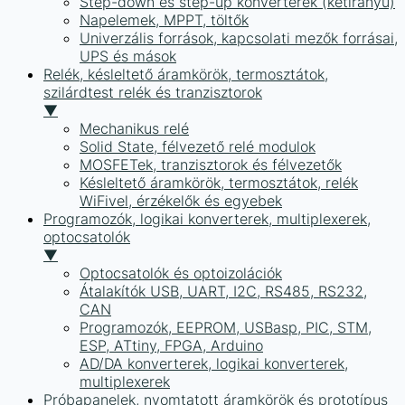
Step-down és step-up konverterek (kétirányú)
Napelemek, MPPT, töltők
Univerzális források, kapcsolati mezők forrásai,
UPS és mások
Relék, késleltető áramkörök, termosztátok,
szilárdtest relék és tranzisztorok
▼
Mechanikus relé
Solid State, félvezető relé modulok
MOSFETek, tranzisztorok és félvezetők
Késleltető áramkörök, termosztátok, relék
WiFivel, érzékelők és egyebek
Programozók, logikai konverterek, multiplexerek,
optocsatolók
▼
Optocsatolók és optoizolációk
Átalakítók USB, UART, I2C, RS485, RS232,
CAN
Programozók, EEPROM, USBasp, PIC, STM,
ESP, ATtiny, FPGA, Arduino
AD/DA konverterek, logikai konverterek,
multiplexerek
Próbapanelek, nyomtatott áramkörök és prototípus