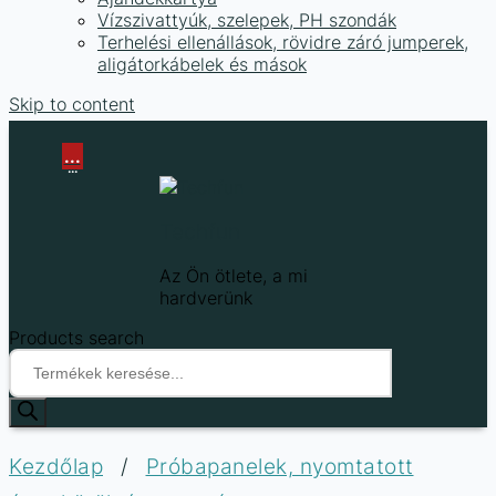
Vízszivattyúk, szelepek, PH szondák
Terhelési ellenállások, rövidre záró jumperek,
aligátorkábelek és mások
Skip to content
...
...
Techfun
Az Ön ötlete, a mi
hardverünk
Products search
Kezdőlap
/
Próbapanelek, nyomtatott