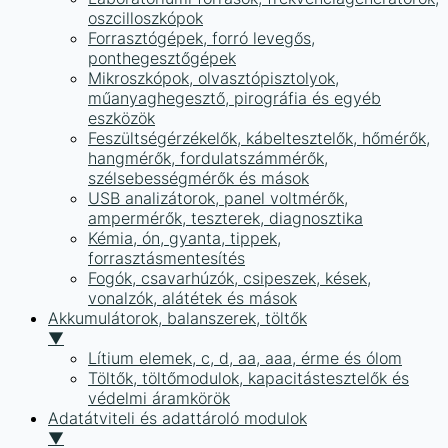
oszcilloszkópok
Forrasztógépek, forró levegős,
ponthegesztőgépek
Mikroszkópok, olvasztópisztolyok,
műanyaghegesztő, pirográfia és egyéb
eszközök
Feszültségérzékelők, kábeltesztelők, hőmérők,
hangmérők, fordulatszámmérők,
szélsebességmérők és mások
USB analizátorok, panel voltmérők,
ampermérők, teszterek, diagnosztika
Kémia, ón, gyanta, tippek,
forrasztásmentesítés
Fogók, csavarhúzók, csipeszek, kések,
vonalzók, alátétek és mások
Akkumulátorok, balanszerek, töltők
▼
Lítium elemek, c, d, aa, aaa, érme és ólom
Töltők, töltőmodulok, kapacitástesztelők és
védelmi áramkörök
Adatátviteli és adattároló modulok
▼