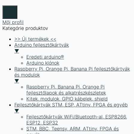
Môj profil
Kategórie produktov
>> Új termékek <<
Arduino fejlesztőkártyák
▼
Eredeti arduino®
Arduino klónok
Raspberry Pi, Orange Pi, Banana Pi fejlesztőkártyák
és modulok
▼
Raspberry Pi, Banana Pi, Orange Pi
fejlesztőlapok és alkatrészkészletek
Kitek, modulok, GPIO kábelek, shield
Fejlesztőkártyák STM, ESP, ATtiny, FPGA és egyéb
▼
Fejlesztőkártyák WiFi/Bluetooth-al, ESP8266,
ESP12, ESP32
STM, BBC, Teensy, ARM, ATtiny, FPGA és