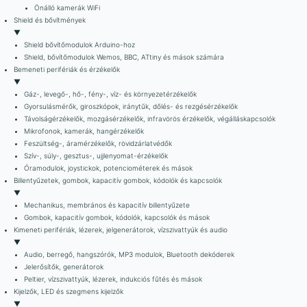
Önálló kamerák WiFi
Shield és bővítmények
▼
Shield bővítőmodulok Arduino-hoz
Shield, bővítőmodulok Wemos, BBC, ATtiny és mások számára
Bemeneti perifériák és érzékelők
▼
Gáz-, levegő-, hő-, fény-, víz- és környezetérzékelők
Gyorsulásmérők, giroszkópok, iránytűk, dőlés- és rezgésérzékelők
Távolságérzékelők, mozgásérzékelők, infravörös érzékelők, végálláskapcsolók
Mikrofonok, kamerák, hangérzékelők
Feszültség-, áramérzékelők, rövidzárlatvédők
Szív-, súly-, gesztus-, ujjlenyomat-érzékelők
Óramodulok, joystickok, potenciométerek és mások
Billentyűzetek, gombok, kapacitív gombok, kódolók és kapcsolók
▼
Mechanikus, membrános és kapacitív billentyűzete
Gombok, kapacitív gombok, kódolók, kapcsolók és mások
Kimeneti perifériák, lézerek, jelgenerátorok, vízszivattyúk és audio
▼
Audio, berregő, hangszórók, MP3 modulok, Bluetooth dekóderek
Jelerősítők, generátorok
Peltier, vízszivattyúk, lézerek, indukciós fűtés és mások
Kijelzők, LED és szegmens kijelzők
▼