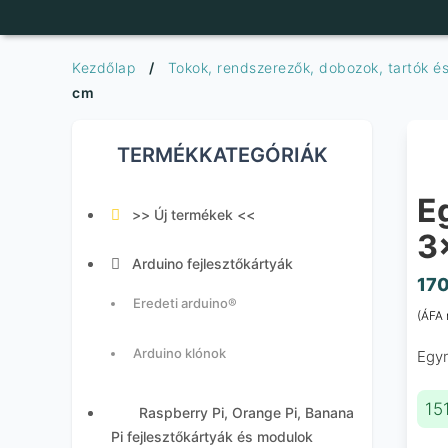
Ön
ötlete,
a
Kezdőlap
/
Tokok, rendszerezők, dobozok, tartók és
mi
cm
hardverünk
TERMÉKKATEGÓRIÁK
E
>> Új termékek <<
3
Arduino fejlesztőkártyák
17
Eredeti arduino®
(ÁFA 
Arduino klónok
Egym
15
Raspberry Pi, Orange Pi, Banana
Pi fejlesztőkártyák és modulok