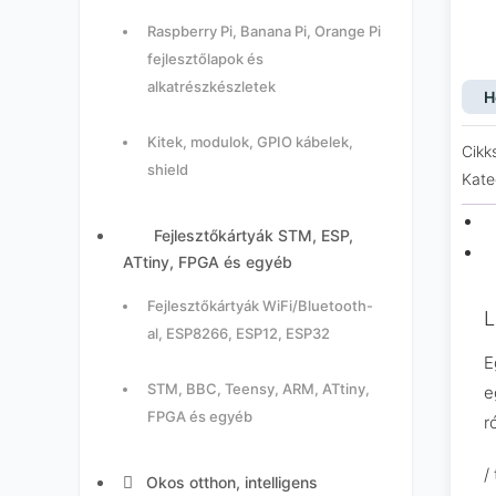
Raspberry Pi, Banana Pi, Orange Pi
fejlesztőlapok és
alkatrészkészletek
H
Kitek, modulok, GPIO kábelek,
Cikk
shield
Kate
Fejlesztőkártyák STM, ESP,
ATtiny, FPGA és egyéb
Fejlesztőkártyák WiFi/Bluetooth-
L
al, ESP8266, ESP12, ESP32
E
STM, BBC, Teensy, ARM, ATtiny,
e
FPGA és egyéb
r
/
Okos otthon, intelligens