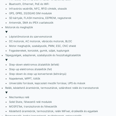
Bluetooth, Ethernet, PoE és WiFi
Infravörös vezérlők, NFC, RFID címkék, olvasók
GPS, GPRS, 2G/3G/4G SIM modulok
SD kártyák, FLASH memória, EEPROM, regiszterek
Antennák, SMA és IPEX csatlakozók
Motorok és meghajtók
▼
Léptetőmotorok és szervomotorok
DC motorok, AC motorok, vibrációs motorok, BLDC
Motor meghajtók, szabályozók, PWM, ESC, CNC shield
Fogaskerekek, konzolok, gumik, szíjak, kuplungok
Tápegységek, adapterek, szabályozók és feszültségátalakítók
▼
Step-down elektromos átalakítók (lefelé)
Step-up elektromos átalakítók (fel)
Step-down és step-up konverterek (kétirányú)
Napelemek, MPPT, töltők
Univerzális források, kapcsolati mezők forrásai, UPS és mások
Relék, késleltető áramkörök, termosztátok, szilárdtest relék és tranzisztorok
▼
Mechanikus relé
Solid State, félvezető relé modulok
MOSFETek, tranzisztorok és félvezetők
Késleltető áramkörök, termosztátok, relék WiFivel, érzékelők és egyebek
Programozók, logikai konverterek, multiplexerek, optocsatolók