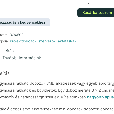
Egymásra
rakható
rendszerező
Kosárba teszem
alkatrészekhez
3x2x2.5
ozzáadás a kedvencekhez
cm
mennyiség
szám:
BOX590
gória:
Projektdobozok, szervezők, aktatáskák
Leírás
További információk
eírás
gymásra rakható dobozok SMD alkatrészek vagy egyéb apró tárgy
gymásra rakhatók és bővíthetők. Egy doboz mérete 3 x 2 cm, mé
ózsaszín és narancssárga színűek. Kínálatunkban
nagyobb típus 
 tároló doboz smd alkatrészekhez mini dobozok dobozok doboz