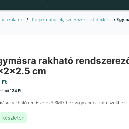
 burkolatok
/
Projektdobozok, szervezők, aktatáskák
/ Egymá
gymásra rakható rendszerező
x2x2.5 cm
0
Ft
134
Ft
nélkül
)
ásra rakható rendszerező SMD-hez vagy apró alkatrészekhez
1 készleten