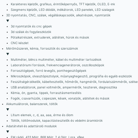
Karakteres kijelzők, grafikus, érintőképernyős, TFT kijelzők, OLED, E-ink
Szegmens kijelzők, LED diódák, indikátorok, LED panelek, LED szalagok
3D nyomtatás, CNC, szálak, végálláskapcsolók, alkatrészek, nyomtatók
▼
3d nyomtatók és cnc gépek
3d szálak és fogyóeszközök
Pótalkatrészek, extruderek, alátétek, húrok és mások
CNC készlet
Mérőműszerek, kémia, forrasztók és szerszámok
▼
Multiméter, bilincs multiméter, kábel és multiméter tartozékok
Laboratóriumi források, frekvenciagenerátorok, oszcilloszkópok
Forrasztógépek, forró levegős, ponthegesztőgépek
Mikroszkópok, olvasztópisztolyok, műanyaghegesztő, pirográfia és egyéb eszközök
Feszültségérzékelők, kábeltesztelők, hőmérők, hangmérők, fordulatszámmérők, szél
USB analizátorok, panel voltmérők, ampermérők, teszterek, diagnosztika
Kémia, ón, gyanta, tippek, forrasztásmentesítés
Fogók, csavarhúzók, csipeszek, kések, vonalzók, alátétek és mások
Akkumulátorok, balanszerek, töltők
▼
Lítium elemek, c, d, aa, aaa, érme és ólom
Töltők, töltőmodulok, kapacitástesztelők és védelmi áramkörök
Adatátviteli és adattároló modulok
▼
FM rádió, 433 MHz, 868 MHz, 2,4 GHz, Lora, xBee