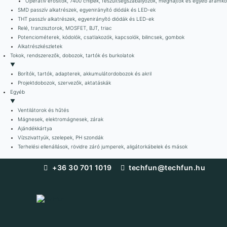
Operatív erősítők, 7400 chipek, feszültségszabályozók, meghajtók és egyéb áramk
SMD passzív alkatrészek, egyenirányító diódák és LED-ek
THT passzív alkatrészek, egyenirányító diódák és LED-ek
Relé, tranzisztorok, MOSFET, BJT, triac
Potenciométerek, kódolók, csatlakozók, kapcsolók, bilincsek, gombok
Alkatrészkészletek
Tokok, rendszerezők, dobozok, tartók és burkolatok
▼
Borítók, tartók, adapterek, akkumulátordobozok és akril
Projektdobozok, szervezők, aktatáskák
Egyéb
▼
Ventilátorok és hűtés
Mágnesek, elektromágnesek, zárak
Ajándékkártya
Vízszivattyúk, szelepek, PH szondák
Terhelési ellenállások, rövidre záró jumperek, aligátorkábelek és mások
Skip
+36 30 701 1019
techfun@techfun.hu
to
content
Techfun
Az