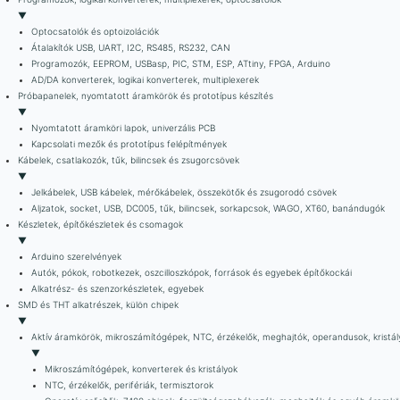
▼
Optocsatolók és optoizolációk
Átalakítók USB, UART, I2C, RS485, RS232, CAN
Programozók, EEPROM, USBasp, PIC, STM, ESP, ATtiny, FPGA, Arduino
AD/DA konverterek, logikai konverterek, multiplexerek
Próbapanelek, nyomtatott áramkörök és prototípus készítés
▼
Nyomtatott áramköri lapok, univerzális PCB
Kapcsolati mezők és prototípus felépítmények
Kábelek, csatlakozók, tűk, bilincsek és zsugorcsövek
▼
Jelkábelek, USB kábelek, mérőkábelek, összekötők és zsugorodó csövek
Aljzatok, socket, USB, DC005, tűk, bilincsek, sorkapcsok, WAGO, XT60, banándugók
Készletek, építőkészletek és csomagok
▼
Arduino szerelvények
Autók, pókok, robotkezek, oszcilloszkópok, források és egyebek építőkockái
Alkatrész- és szenzorkészletek, egyebek
SMD és THT alkatrészek, külön chipek
▼
Aktív áramkörök, mikroszámítógépek, NTC, érzékelők, meghajtók, operandusok, kristál
▼
Mikroszámítógépek, konverterek és kristályok
NTC, érzékelők, perifériák, termisztorok