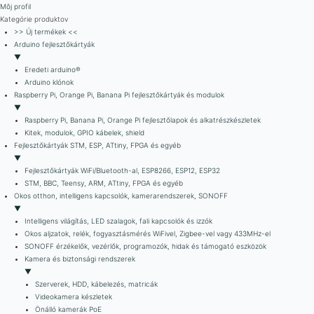
Môj profil
Kategórie produktov
>> Új termékek <<
Arduino fejlesztőkártyák
▼
Eredeti arduino®
Arduino klónok
Raspberry Pi, Orange Pi, Banana Pi fejlesztőkártyák és modulok
▼
Raspberry Pi, Banana Pi, Orange Pi fejlesztőlapok és alkatrészkészletek
Kitek, modulok, GPIO kábelek, shield
Fejlesztőkártyák STM, ESP, ATtiny, FPGA és egyéb
▼
Fejlesztőkártyák WiFi/Bluetooth-al, ESP8266, ESP12, ESP32
STM, BBC, Teensy, ARM, ATtiny, FPGA és egyéb
Okos otthon, intelligens kapcsolók, kamerarendszerek, SONOFF
▼
Intelligens világítás, LED szalagok, fali kapcsolók és izzók
Okos aljzatok, relék, fogyasztásmérés WiFivel, Zigbee-vel vagy 433MHz-el
SONOFF érzékelők, vezérlők, programozók, hidak és támogató eszközök
Kamera és biztonsági rendszerek
▼
Szerverek, HDD, kábelezés, matricák
Videokamera készletek
Önálló kamerák PoE