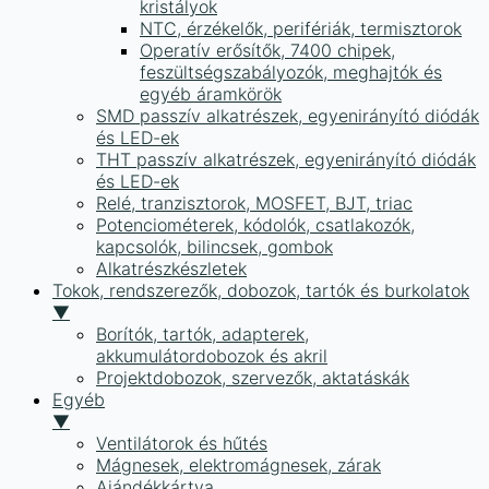
kristályok
NTC, érzékelők, perifériák, termisztorok
Operatív erősítők, 7400 chipek,
feszültségszabályozók, meghajtók és
egyéb áramkörök
SMD passzív alkatrészek, egyenirányító diódák
és LED-ek
THT passzív alkatrészek, egyenirányító diódák
és LED-ek
Relé, tranzisztorok, MOSFET, BJT, triac
Potenciométerek, kódolók, csatlakozók,
kapcsolók, bilincsek, gombok
Alkatrészkészletek
Tokok, rendszerezők, dobozok, tartók és burkolatok
▼
Borítók, tartók, adapterek,
akkumulátordobozok és akril
Projektdobozok, szervezők, aktatáskák
Egyéb
▼
Ventilátorok és hűtés
Mágnesek, elektromágnesek, zárak
Ajándékkártya