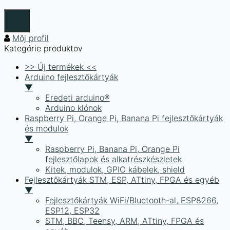
Môj profil
Kategórie produktov
>> Új termékek <<
Arduino fejlesztőkártyák
▼
Eredeti arduino®
Arduino klónok
Raspberry Pi, Orange Pi, Banana Pi fejlesztőkártyák
és modulok
▼
Raspberry Pi, Banana Pi, Orange Pi
fejlesztőlapok és alkatrészkészletek
Kitek, modulok, GPIO kábelek, shield
Fejlesztőkártyák STM, ESP, ATtiny, FPGA és egyéb
▼
Fejlesztőkártyák WiFi/Bluetooth-al, ESP8266,
ESP12, ESP32
STM, BBC, Teensy, ARM, ATtiny, FPGA és