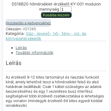
DS18B20 hőmérséklet-érzékelő KY-001 modulon
mennyiség
Kosárba teszem
Hozzáadás a kedvencekhez
Cikkszám:
VST265
Kategória:
Gáz-, levegő-, hő-, fény-, víz- és
környezetérzékelők
Leírás
További információk
Leírás
Az érzékelő 9-12 bites tartományt és riasztási funkciót
kínál, amely lehetővé teszi a hőmérséklet felső és alsó
határának beállítását. Csak 1 kábel szükséges az adatok
beszerzéséhez és egy 1 vezetékes busz interfész
segítségével több érzékelő csatlakoztatása is lehetséges
egy vonalon (mindegyik érzékelő 64 bites egyedi kóddal
rendelkezik).