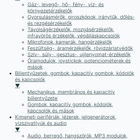
Gáz-, levegő-, hő-, fény-, víz- és
környezetérzékelők
Gyorsulásmérők, giroszkópok, iránytűk, dőlés-
és rezgésérzékelők
Távolságérzékelők, mozgásérzékelők,
infravörös érzékelők, végálláskapcsolók
Mikrofonok, kamerák, hangérzékelők
Feszültség-, áramérzékelők, rövidzárlatvédők
Szív-, súly-, gesztus-, ujjlenyomat-érzékelők
Óramodulok, joystickok, potenciométerek és
mások
Billentyűzetek, gombok, kapacitív gombok, kódolók
és kapcsolók
▼
Mechanikus, membrános és kapacitív
billentyűzete
Gombok, kapacitív gombok, kódolók,
kapcsolók és mások
Kimeneti perifériák, lézerek, jelgenerátorok,
vízszivattyúk és audio
▼
Audio, berregő, hangszórók, MP3 modulok,