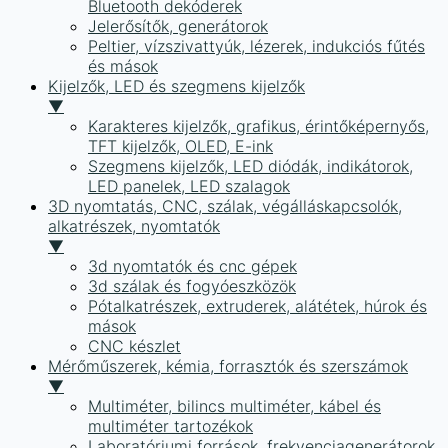
Bluetooth dekóderek
Jelerősítők, generátorok
Peltier, vízszivattyúk, lézerek, indukciós fűtés
és mások
Kijelzők, LED és szegmens kijelzők
▼
Karakteres kijelzők, grafikus, érintőképernyős,
TFT kijelzők, OLED, E-ink
Szegmens kijelzők, LED diódák, indikátorok,
LED panelek, LED szalagok
3D nyomtatás, CNC, szálak, végálláskapcsolók,
alkatrészek, nyomtatók
▼
3d nyomtatók és cnc gépek
3d szálak és fogyóeszközök
Pótalkatrészek, extruderek, alátétek, húrok és
mások
CNC készlet
Mérőműszerek, kémia, forrasztók és szerszámok
▼
Multiméter, bilincs multiméter, kábel és
multiméter tartozékok
Laboratóriumi források, frekvenciagenerátorok,