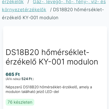
érzékelők
/
Gáz-, levegő-, hő-, fény-, víz- és
környezetérzékelők
/ DS18B20 hőmérséklet-
érzékelő KY-001 modulon
DS18B20 hőmérséklet-
érzékelő KY-001 modulon
665
Ft
524
Ft
(ÁFA nélkül
)
Népszerű DS18B20 hőmérséklet-érzékelő, amely a
modulon található jelző LED-del
76 készleten