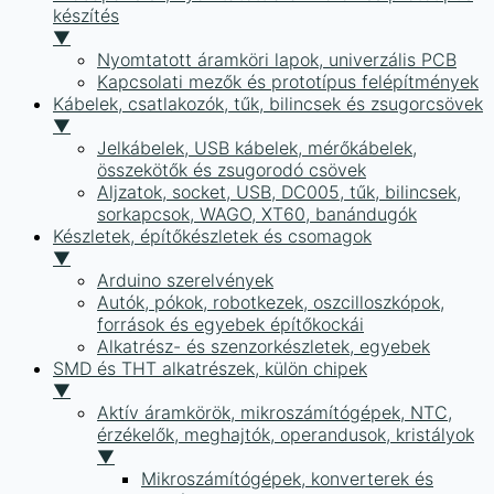
készítés
▼
Nyomtatott áramköri lapok, univerzális PCB
Kapcsolati mezők és prototípus felépítmények
Kábelek, csatlakozók, tűk, bilincsek és zsugorcsövek
▼
Jelkábelek, USB kábelek, mérőkábelek,
összekötők és zsugorodó csövek
Aljzatok, socket, USB, DC005, tűk, bilincsek,
sorkapcsok, WAGO, XT60, banándugók
Készletek, építőkészletek és csomagok
▼
Arduino szerelvények
Autók, pókok, robotkezek, oszcilloszkópok,
források és egyebek építőkockái
Alkatrész- és szenzorkészletek, egyebek
SMD és THT alkatrészek, külön chipek
▼
Aktív áramkörök, mikroszámítógépek, NTC,
érzékelők, meghajtók, operandusok, kristályok
▼
Mikroszámítógépek, konverterek és