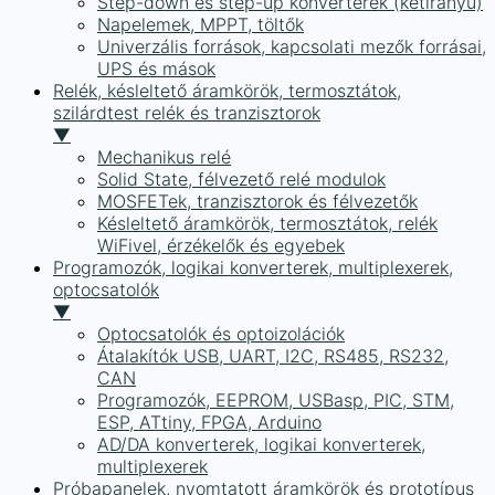
Step-down és step-up konverterek (kétirányú)
Napelemek, MPPT, töltők
Univerzális források, kapcsolati mezők forrásai,
UPS és mások
Relék, késleltető áramkörök, termosztátok,
szilárdtest relék és tranzisztorok
▼
Mechanikus relé
Solid State, félvezető relé modulok
MOSFETek, tranzisztorok és félvezetők
Késleltető áramkörök, termosztátok, relék
WiFivel, érzékelők és egyebek
Programozók, logikai konverterek, multiplexerek,
optocsatolók
▼
Optocsatolók és optoizolációk
Átalakítók USB, UART, I2C, RS485, RS232,
CAN
Programozók, EEPROM, USBasp, PIC, STM,
ESP, ATtiny, FPGA, Arduino
AD/DA konverterek, logikai konverterek,
multiplexerek
Próbapanelek, nyomtatott áramkörök és prototípus