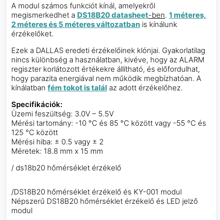
A modul számos funkciót kínál, amelyekről
megismerkedhet a
DS18B20 datasheet
-ben
.
1 méteres,
2 méteres és 5 méteres változatban
is kínálunk
érzékelőket.
Ezek a DALLAS eredeti érzékelőinek klónjai. Gyakorlatilag
nincs különbség a használatban, kivéve, hogy az ALARM
regiszter korlátozott értékekre állítható, és előfordulhat,
hogy parazita energiával nem működik megbízhatóan. A
kínálatban
fém tokot is talál
az adott érzékelőhez.
Specifikációk:
Üzemi feszültség: 3.0V – 5.5V
Mérési tartomány: -10 °C és 85 °C között vagy -55 °C és
125 °C között
Mérési hiba: ± 0.5 vagy ± 2
Méretek: 18.8 mm x 15 mm
/ ds18b20 hőmérséklet érzékelő
/DS18B20 hőmérséklet érzékelő és KY-001 modul
Népszerű DS18B20 hőmérséklet érzékelő és LED jelző
modul