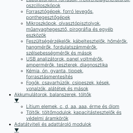
oszcilloszkópok
Forrasztógépek, forró levegős,
ponthegesztőgépek
Mikroszkópok, olvasztópisztolyok,
műanyaghegesztő, pirográfia és egyéb
eszközök
Feszültségérzékelők, kábeltesztelők, hőmérők,
hangmérők, fordulatszámmérők,
szélsebességmérők és mások
USB analizátorok, panel voltmérők,
ampermérők, teszterek, diagnosztika
Kémia, ón, gyanta, tippek,
forrasztásmentesítés
Fogók, csavarhúzók, csipeszek, kések,
vonalzók, alátétek és mások
Akkumulátorok, balanszerek, töltők
▼
Lítium elemek, c, d, aa, aaa, érme és ólom
Töltők, töltőmodulok, kapacitástesztelők és
védelmi áramkörök
Adatátviteli és adattároló modulok
▼