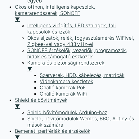
egyéb
Okos otthon, intelligens kapcsolók,
kamerarendszerek, SONOFF
▼
Intelligens világítás, LED szalagok, fali
kapcsolók és izzók
Okos aljzatok, relék, fogyasztásmérés WiFivel,
Zigbee-vel vagy 433MHz-el
SONOFF érzékelők, vezérlők, programozók,
hidak és támogató eszközök
Kamera és biztonsági rendszerek
▼
Szerverek, HDD, kábelezés, matricák
Videokamera készletek
Önálló kamerák PoE
Önálló kamerák WiFi
Shield és bővítmények
▼
Shield bővítőmodulok Arduino-hoz
Shield, bővítőmodulok Wemos, BBC, ATtiny és
mások számára
Bemeneti perifériák és érzékelők
▼