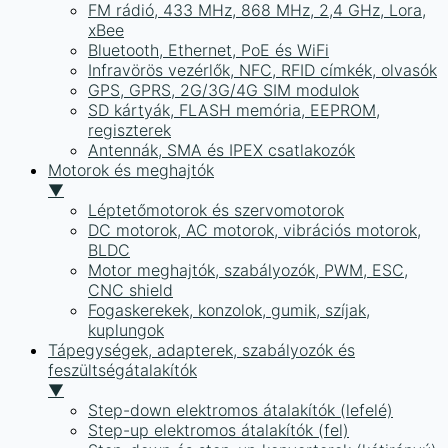
FM rádió, 433 MHz, 868 MHz, 2,4 GHz, Lora,
xBee
Bluetooth, Ethernet, PoE és WiFi
Infravörös vezérlők, NFC, RFID címkék, olvasók
GPS, GPRS, 2G/3G/4G SIM modulok
SD kártyák, FLASH memória, EEPROM,
regiszterek
Antennák, SMA és IPEX csatlakozók
Motorok és meghajtók
▼
Léptetőmotorok és szervomotorok
DC motorok, AC motorok, vibrációs motorok,
BLDC
Motor meghajtók, szabályozók, PWM, ESC,
CNC shield
Fogaskerekek, konzolok, gumik, szíjak,
kuplungok
Tápegységek, adapterek, szabályozók és
feszültségátalakítók
▼
Step-down elektromos átalakítók (lefelé)
Step-up elektromos átalakítók (fel)