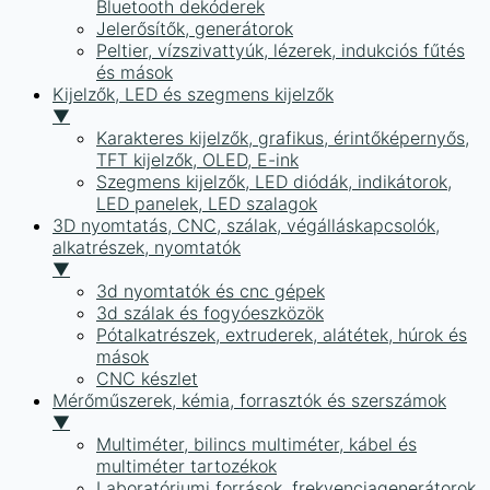
Bluetooth dekóderek
Jelerősítők, generátorok
Peltier, vízszivattyúk, lézerek, indukciós fűtés
és mások
Kijelzők, LED és szegmens kijelzők
▼
Karakteres kijelzők, grafikus, érintőképernyős,
TFT kijelzők, OLED, E-ink
Szegmens kijelzők, LED diódák, indikátorok,
LED panelek, LED szalagok
3D nyomtatás, CNC, szálak, végálláskapcsolók,
alkatrészek, nyomtatók
▼
3d nyomtatók és cnc gépek
3d szálak és fogyóeszközök
Pótalkatrészek, extruderek, alátétek, húrok és
mások
CNC készlet
Mérőműszerek, kémia, forrasztók és szerszámok
▼
Multiméter, bilincs multiméter, kábel és
multiméter tartozékok
Laboratóriumi források, frekvenciagenerátorok,