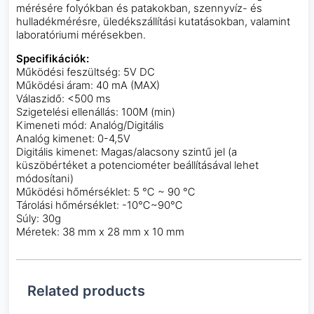
mérésére folyókban és patakokban, szennyvíz- és
hulladékmérésre, üledékszállítási kutatásokban, valamint
laboratóriumi mérésekben.
Specifikációk:
Működési feszültség: 5V DC
Működési áram: 40 mA (MAX)
Válaszidő: <500 ms
Szigetelési ellenállás: 100M (min)
Kimeneti mód: Analóg/Digitális
Analóg kimenet: 0-4,5V
Digitális kimenet: Magas/alacsony szintű jel (a
küszöbértéket a potenciométer beállításával lehet
módosítani)
Működési hőmérséklet: 5 ℃ ~ 90 ℃
Tárolási hőmérséklet: -10℃~90℃
Súly: 30g
Méretek: 38 mm x 28 mm x 10 mm
Related products