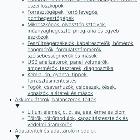
oszcilloszkópok
Forrasztógépek, forró levegős,
ponthegesztőgépek
Mikroszkópok, olvasztópisztolyok,
műanyaghegesztő, pirográfia és egyéb
eszközök
Feszültségérzékelők, kábeltesztelők, hőmérők,
hangmérők, fordulatszámmérők,
szélsebességmérők és mások
USB analizátorok, panel voltmérők,
ampermérők, teszterek, diagnosztika
Kémia, ón, gyanta, tippek,
forrasztásmentesítés
Fogók, csavarhúzók, csipeszek, kések,
vonalzók, alátétek és mások
Akkumulátorok, balanszerek, töltők
▼
Lítium elemek, c, d, aa, aaa, érme és ólom
Töltők, töltőmodulok, kapacitástesztelők és
védelmi áramkörök
Adatátviteli és adattároló modulok
▼