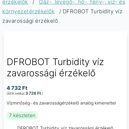
érzékelők
/
Gáz-, levegő-, hő-, fény-, víz- és
környezetérzékelők
/ DFROBOT Turbidity víz
zavarossági érzékelő
DFROBOT Turbidity víz
zavarossági érzékelő
4 732
Ft
3 726
Ft
(ÁFA nélkül
)
Vízminőség- és zavarosságérzékelő analóg kimenettel
7 készleten
DFROBOT Turbidity víz zavarossági érzékelő