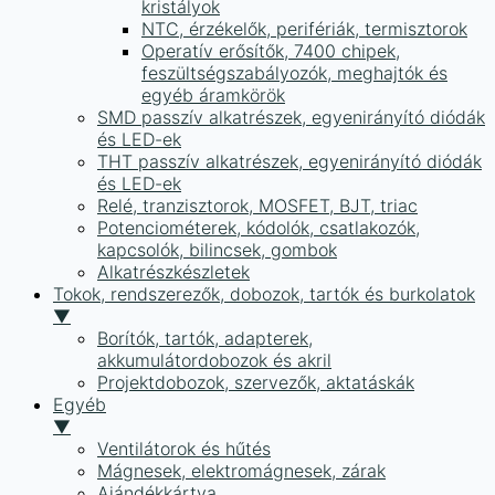
kristályok
NTC, érzékelők, perifériák, termisztorok
Operatív erősítők, 7400 chipek,
feszültségszabályozók, meghajtók és
egyéb áramkörök
SMD passzív alkatrészek, egyenirányító diódák
és LED-ek
THT passzív alkatrészek, egyenirányító diódák
és LED-ek
Relé, tranzisztorok, MOSFET, BJT, triac
Potenciométerek, kódolók, csatlakozók,
kapcsolók, bilincsek, gombok
Alkatrészkészletek
Tokok, rendszerezők, dobozok, tartók és burkolatok
▼
Borítók, tartók, adapterek,
akkumulátordobozok és akril
Projektdobozok, szervezők, aktatáskák
Egyéb
▼
Ventilátorok és hűtés
Mágnesek, elektromágnesek, zárak
Ajándékkártya