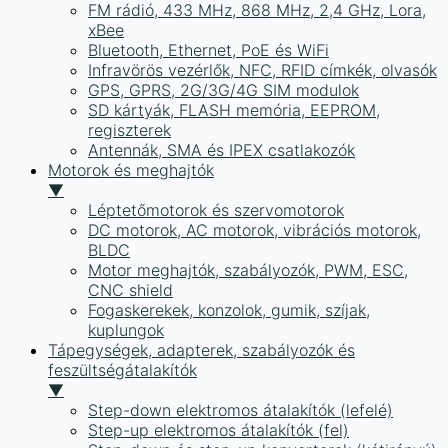
FM rádió, 433 MHz, 868 MHz, 2,4 GHz, Lora,
xBee
Bluetooth, Ethernet, PoE és WiFi
Infravörös vezérlők, NFC, RFID címkék, olvasók
GPS, GPRS, 2G/3G/4G SIM modulok
SD kártyák, FLASH memória, EEPROM,
regiszterek
Antennák, SMA és IPEX csatlakozók
Motorok és meghajtók
▼
Léptetőmotorok és szervomotorok
DC motorok, AC motorok, vibrációs motorok,
BLDC
Motor meghajtók, szabályozók, PWM, ESC,
CNC shield
Fogaskerekek, konzolok, gumik, szíjak,
kuplungok
Tápegységek, adapterek, szabályozók és
feszültségátalakítók
▼
Step-down elektromos átalakítók (lefelé)
Step-up elektromos átalakítók (fel)