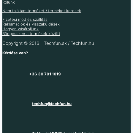
5 342
Ft
(ÁFA nélkül
)
7 469
Ft
Rólunk
5 881
Ft
(ÁFA nélkül
)
Nem találtam terméket / terméket keresek
Raktáron 2 db
Raktáron 29 db
Raktáron 6 db
Fizetési mód és szállítás
Raktáron 21 db
Reklamációk és visszaküldések
Hogyan vásároljunk
Böngésszen a termékek között
Copyright © 2016 – Techfun.sk / Techfun.hu
Kérdése van?
+36 30 701 1019
techfun@techfun.hu