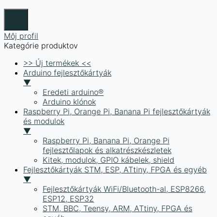
Môj profil
Kategórie produktov
>> Új termékek <<
Arduino fejlesztőkártyák
▼
Eredeti arduino®
Arduino klónok
Raspberry Pi, Orange Pi, Banana Pi fejlesztőkártyák
és modulok
▼
Raspberry Pi, Banana Pi, Orange Pi
fejlesztőlapok és alkatrészkészletek
Kitek, modulok, GPIO kábelek, shield
Fejlesztőkártyák STM, ESP, ATtiny, FPGA és egyéb
▼
Fejlesztőkártyák WiFi/Bluetooth-al, ESP8266,
ESP12, ESP32
STM, BBC, Teensy, ARM, ATtiny, FPGA és