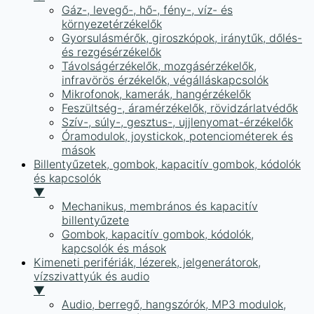
Gáz-, levegő-, hő-, fény-, víz- és
környezetérzékelők
Gyorsulásmérők, giroszkópok, iránytűk, dőlés-
és rezgésérzékelők
Távolságérzékelők, mozgásérzékelők,
infravörös érzékelők, végálláskapcsolók
Mikrofonok, kamerák, hangérzékelők
Feszültség-, áramérzékelők, rövidzárlatvédők
Szív-, súly-, gesztus-, ujjlenyomat-érzékelők
Óramodulok, joystickok, potenciométerek és
mások
Billentyűzetek, gombok, kapacitív gombok, kódolók
és kapcsolók
▼
Mechanikus, membrános és kapacitív
billentyűzete
Gombok, kapacitív gombok, kódolók,
kapcsolók és mások
Kimeneti perifériák, lézerek, jelgenerátorok,
vízszivattyúk és audio
▼
Audio, berregő, hangszórók, MP3 modulok,