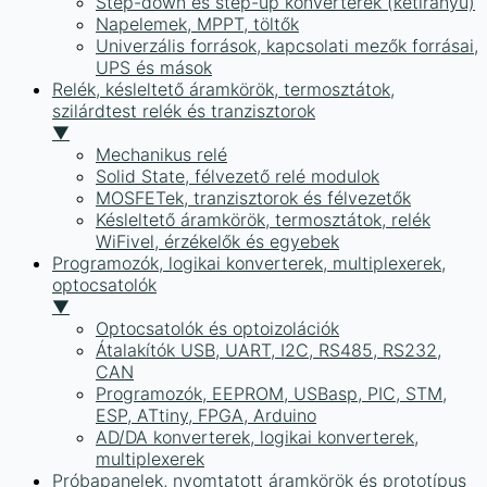
Step-down és step-up konverterek (kétirányú)
Napelemek, MPPT, töltők
Univerzális források, kapcsolati mezők forrásai,
UPS és mások
Relék, késleltető áramkörök, termosztátok,
szilárdtest relék és tranzisztorok
▼
Mechanikus relé
Solid State, félvezető relé modulok
MOSFETek, tranzisztorok és félvezetők
Késleltető áramkörök, termosztátok, relék
WiFivel, érzékelők és egyebek
Programozók, logikai konverterek, multiplexerek,
optocsatolók
▼
Optocsatolók és optoizolációk
Átalakítók USB, UART, I2C, RS485, RS232,
CAN
Programozók, EEPROM, USBasp, PIC, STM,
ESP, ATtiny, FPGA, Arduino
AD/DA konverterek, logikai konverterek,
multiplexerek
Próbapanelek, nyomtatott áramkörök és prototípus