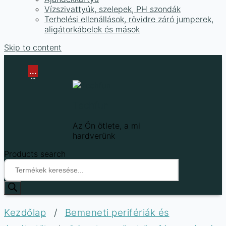
Vízszivattyúk, szelepek, PH szondák
Terhelési ellenállások, rövidre záró jumperek,
aligátorkábelek és mások
Skip to content
...
...
Techfun
Az Ön ötlete, a mi
hardverünk
Products search
Kezdőlap
/
Bemeneti perifériák és