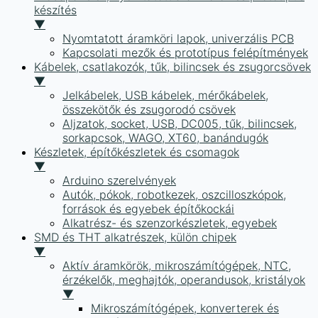
készítés
▼
Nyomtatott áramköri lapok, univerzális PCB
Kapcsolati mezők és prototípus felépítmények
Kábelek, csatlakozók, tűk, bilincsek és zsugorcsövek
▼
Jelkábelek, USB kábelek, mérőkábelek,
összekötők és zsugorodó csövek
Aljzatok, socket, USB, DC005, tűk, bilincsek,
sorkapcsok, WAGO, XT60, banándugók
Készletek, építőkészletek és csomagok
▼
Arduino szerelvények
Autók, pókok, robotkezek, oszcilloszkópok,
források és egyebek építőkockái
Alkatrész- és szenzorkészletek, egyebek
SMD és THT alkatrészek, külön chipek
▼
Aktív áramkörök, mikroszámítógépek, NTC,
érzékelők, meghajtók, operandusok, kristályok
▼
Mikroszámítógépek, konverterek és