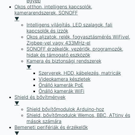
egyéb
Okos otthon, intelligens kapcsolók,
kamerarendszerek, SONOFF
▼
Intelligens világítás, LED szalagok, fali
kapcsolók és izzók
Okos aljzatok, relék, fogyasztásmérés WiFivel,
Zigbee-vel vagy 433MHz-el
SONOFF érzékelők, vezérlők, programozók,
hidak és támogató eszközök
Kamera és biztonsági rendszerek
▼
Szerverek, HDD, kábelezés, matricák
Videokamera készletek
Önálló kamerák PoE
Önálló kamerák WiFi
Shield és bővítmények
▼
Shield bővítőmodulok Arduino-hoz
Shield, bővítőmodulok Wemos, BBC, ATtiny és
mások számára
Bemeneti perifériák és érzékelők
▼