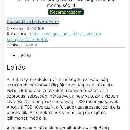
mennyiség
Kosárba teszem
Hozzáadás a kedvencekhez
Cikkszám:
SEN0189
Kategória:
Gáz-, levegő-, hő-, fény-, víz- és
környezetérzékelők
Címke:
DFRobot
Leírás
Leírás
A Turbidity érzékelő a víz minőségét a zavarosság
szintjének mérésével állapítja meg. Képes érzékelni a
vízben lebegő részecskéket a fényáteresztés és a
szóródási sebesség mérésével, amely változik a vízben
lévő összes lebegő szilárd anyag (TSS) mennyiségével.
Ahogy a TSS növekszik, a folyadék zavarossági szintje is
emelkedik. Az érzékelőnek van analóg és digitális
jelkimeneti módja is.
A zavarosságérzékelők használhatók a vízminőség