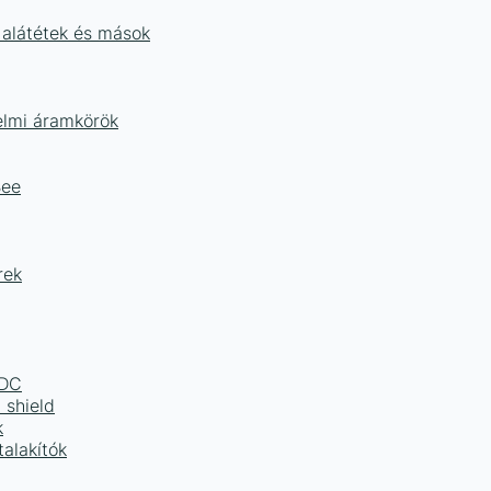
 alátétek és mások
delmi áramkörök
Bee
rek
LDC
 shield
k
alakítók