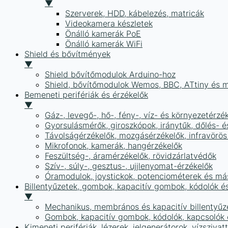
▼
Szerverek, HDD, kábelezés, matricák
Videokamera készletek
Önálló kamerák PoE
Önálló kamerák WiFi
Shield és bővítmények
▼
Shield bővítőmodulok Arduino-hoz
Shield, bővítőmodulok Wemos, BBC, ATtiny és 
Bemeneti perifériák és érzékelők
▼
Gáz-, levegő-, hő-, fény-, víz- és környezetérzé
Gyorsulásmérők, giroszkópok, iránytűk, dőlés- é
Távolságérzékelők, mozgásérzékelők, infravörös
Mikrofonok, kamerák, hangérzékelők
Feszültség-, áramérzékelők, rövidzárlatvédők
Szív-, súly-, gesztus-, ujjlenyomat-érzékelők
Óramodulok, joystickok, potenciométerek és má
Billentyűzetek, gombok, kapacitív gombok, kódolók é
▼
Mechanikus, membrános és kapacitív billentyűz
Gombok, kapacitív gombok, kódolók, kapcsolók
Kimeneti perifériák, lézerek, jelgenerátorok, vízszivat