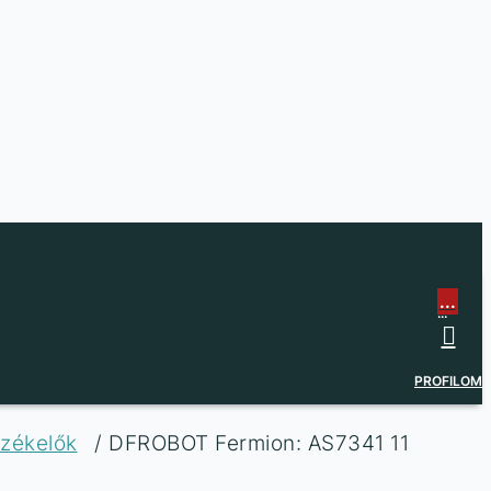
...
...
PROFILOM
rzékelők
/ DFROBOT Fermion: AS7341 11