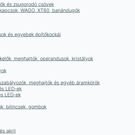
tők és zsugorodó csövek
sorkapcsok, WAGO, XT60, banándugók
ások és egyebek építőkockái
elők, meghajtók, operandusok, kristályok
yok
égszabályozók, meghajtók és egyéb áramkörök
 és LED-ek
és LED-ek
ók, bilincsek, gombok
s akril