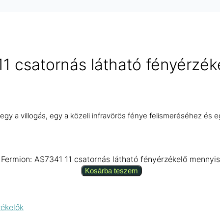
 csatornás látható fényérzék
egy a villogás, egy a közeli infravörös fénye felismeréséhez és eg
ermion: AS7341 11 csatornás látható fényérzékelő mennyi
Kosárba teszem
zékelők