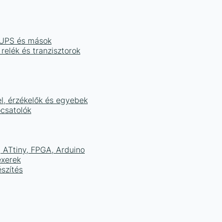
, UPS és mások
 relék és tranzisztorok
el, érzékelők és egyebek
ocsatolók
ATtiny, FPGA, Arduino
exerek
szítés