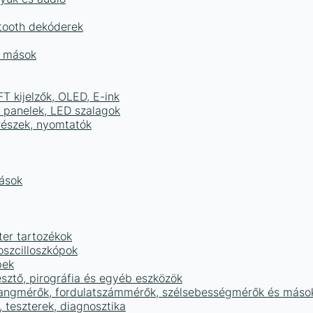
tooth dekóderek
és mások
FT kijelzők, OLED, E-ink
D panelek, LED szalagok
részek, nyomtatók
mások
ter tartozékok
oszcilloszkópok
pek
sztő, pirográfia és egyéb eszközök
 hangmérők, fordulatszámmérők, szélsebességmérők és máso
 teszterek, diagnosztika