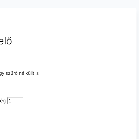
elő
y szűrő nélkülit is
ség