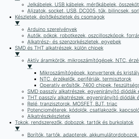
Jelkábelek, USB kábelek, mérőkábelek, összekö
Aljzatok, socket, USB, DC005, tűk, bilincsek, 
Készletek, építőkészletek és csomagok
▼
Arduino szerelvények
Autók, pókok, robotkezek, oszcilloszkópok, forr
Alkatrész- és szenzorkészletek, egyebek
SMD és THT alkatrészek, külön chipek
▼
Aktív áramkörök, mikroszámítógépek, NTC, érzék
▼
Mikroszámítógépek, konverterek és kristál
NTC, érzékelők, perifériák, termisztorok
Operatív erősítők, 7400 chipek, feszülts
SMD passzív alkatrészek, egyenirányító diódák
THT passzív alkatrészek, egyenirányító diódák 
Relé, tranzisztorok, MOSFET, BJT, triac
Potenciométerek, kódolók, csatlakozók, kapcsol
Alkatrészkészletek
Tokok, rendszerezők, dobozok, tartók és burkolatok
▼
Borítók, tartók, adapterek, akkumulátordobozok é