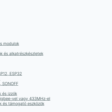
és modulok
ok és alkatrészkészletek
ESP12, ESP32
b
ek, SONOFF
k és izzók
 Zigbee-vel vagy 433MHz-el
ak és támogató eszközök