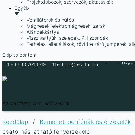
Projektdobozok, szervezők, aktatáskák
Egyéb
▼
Ventilátorok és hűtés
Mágnesek, elektromágnesek, zárak
Ajándékkártya
Vízszivattyúk, szelepek, PH szondák
Terhelési ellenállások, rövidre záró jumperek, a
Skip to content
Magyar f
+36 30 701 1019
techfun@techfun.hu
Techfun
Az Ön ötlete, a mi hardverünk
Kezdőlap
/
Bemeneti perifériák és érzékelők
csatornás látható fényérzékelő