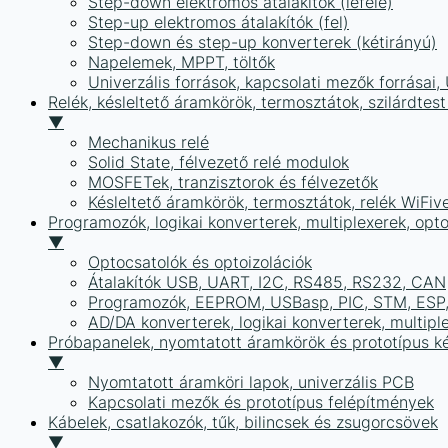
Step-down elektromos átalakítók (lefelé)
Step-up elektromos átalakítók (fel)
Step-down és step-up konverterek (kétirányú)
Napelemek, MPPT, töltők
Univerzális források, kapcsolati mezők forrásai
Relék, késleltető áramkörök, termosztátok, szilárdtest
▼
Mechanikus relé
Solid State, félvezető relé modulok
MOSFETek, tranzisztorok és félvezetők
Késleltető áramkörök, termosztátok, relék WiFiv
Programozók, logikai konverterek, multiplexerek, opt
▼
Optocsatolók és optoizolációk
Átalakítók USB, UART, I2C, RS485, RS232, CAN
Programozók, EEPROM, USBasp, PIC, STM, ESP, 
AD/DA konverterek, logikai konverterek, multipl
Próbapanelek, nyomtatott áramkörök és prototípus ké
▼
Nyomtatott áramköri lapok, univerzális PCB
Kapcsolati mezők és prototípus felépítmények
Kábelek, csatlakozók, tűk, bilincsek és zsugorcsövek
▼