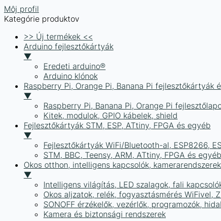
Môj profil
Kategórie produktov
>> Új termékek <<
Arduino fejlesztőkártyák
▼
Eredeti arduino®
Arduino klónok
Raspberry Pi, Orange Pi, Banana Pi fejlesztőkártyák 
▼
Raspberry Pi, Banana Pi, Orange Pi fejlesztőlap
Kitek, modulok, GPIO kábelek, shield
Fejlesztőkártyák STM, ESP, ATtiny, FPGA és egyéb
▼
Fejlesztőkártyák WiFi/Bluetooth-al, ESP8266, 
STM, BBC, Teensy, ARM, ATtiny, FPGA és egyé
Okos otthon, intelligens kapcsolók, kamerarendszer
▼
Intelligens világítás, LED szalagok, fali kapcsoló
Okos aljzatok, relék, fogyasztásmérés WiFivel,
SONOFF érzékelők, vezérlők, programozók, hid
Kamera és biztonsági rendszerek