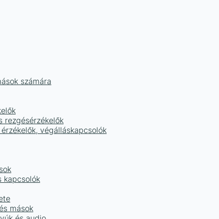
mások számára
kelők
s rezgésérzékelők
 érzékelők, végálláskapcsolók
sok
s kapcsolók
ete
 és mások
tyúk és audio