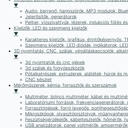
▼
Audio, berregő, hangszórók, MP3 modulok, Blue
Jelerősítők, generátorok
Peltier, vízszivattyúk, lézerek, indukciós fűtés 
Kijelzők, LED és szegmens kijelzők
▼
Karakteres kijelzők, grafikus, érintőképernyős, T
Szegmens kijelzők, LED diódák, indikátorok, LE
3D nyomtatás, CNC, szálak, végálláskapcsolók, alkat
▼
3d nyomtatók és cnc gépek
3d szálak és fogyóeszközök
Pótalkatrészek, extruderek, alátétek, húrok és 
CNC készlet
Mérőműszerek, kémia, forrasztók és szerszámok
▼
Multiméter, bilincs multiméter, kábel és multimé
Laboratóriumi források, frekvenciagenerátorok, 
Forrasztógépek, forró levegős, ponthegesztőgé
Mikroszkópok, olvasztópisztolyok, műanyaghege
Feszültségérzékelők, kábeltesztelők, hőmérők,
USB analizátorok, panel voltmérők, ampermérők,