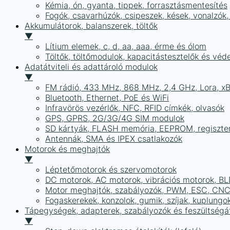
Kémia, ón, gyanta, tippek, forrasztásmentesítés
Fogók, csavarhúzók, csipeszek, kések, vonalzók,
Akkumulátorok, balanszerek, töltők
▼
Lítium elemek, c, d, aa, aaa, érme és ólom
Töltők, töltőmodulok, kapacitástesztelők és vé
Adatátviteli és adattároló modulok
▼
FM rádió, 433 MHz, 868 MHz, 2,4 GHz, Lora, x
Bluetooth, Ethernet, PoE és WiFi
Infravörös vezérlők, NFC, RFID címkék, olvasók
GPS, GPRS, 2G/3G/4G SIM modulok
SD kártyák, FLASH memória, EEPROM, regiszte
Antennák, SMA és IPEX csatlakozók
Motorok és meghajtók
▼
Léptetőmotorok és szervomotorok
DC motorok, AC motorok, vibrációs motorok, B
Motor meghajtók, szabályozók, PWM, ESC, CNC
Fogaskerekek, konzolok, gumik, szíjak, kuplungo
Tápegységek, adapterek, szabályozók és feszültségát
▼