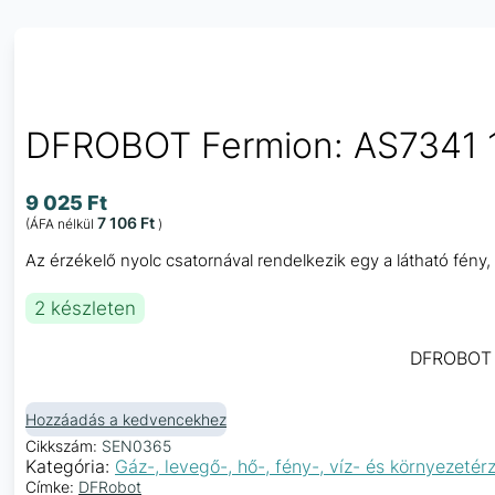
DFROBOT Fermion: AS7341 11
9 025
Ft
7 106
Ft
(ÁFA nélkül
)
Az érzékelő nyolc csatornával rendelkezik egy a látható fény, 
2 készleten
DFROBOT F
Hozzáadás a kedvencekhez
Cikkszám:
SEN0365
Kategória:
Gáz-, levegő-, hő-, fény-, víz- és környezetér
Címke:
DFRobot