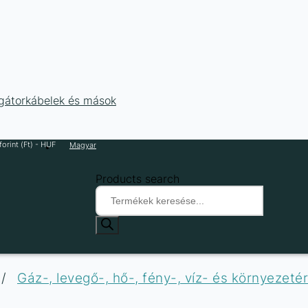
ligátorkábelek és mások
orint (Ft) - HUF
Magyar
Products search
/
Gáz-, levegő-, hő-, fény-, víz- és környezeté