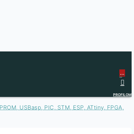
...
...
PROFILOM
PROM, USBasp, PIC, STM, ESP, ATtiny, FPGA,