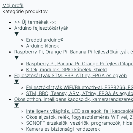
Môj profil
Kategórie produktov
>> Új termékek <<
Arduino fejlesztőkártyák
▼
Eredeti arduino®
Arduino klónok
Raspberry Pi, Orange Pi, Banana Pi fejlesztőkártyák 
▼
Raspberry Pi, Banana Pi, Orange Pi fejlesztőlap
Kitek, modulok, GPIO kábelek, shield
Fejlesztőkártyák STM, ESP, ATtiny, FPGA és egyéb
▼
Fejlesztőkártyák WiFi/Bluetooth-al, ESP8266, 
STM, BBC, Teensy, ARM, ATtiny, FPGA és egyé
Okos otthon, intelligens kapcsolók, kamerarendszer
▼
Intelligens világítás, LED szalagok, fali kapcsoló
Okos aljzatok, relék, fogyasztásmérés WiFivel,
SONOFF érzékelők, vezérlők, programozók, hid
Kamera és biztonsági rendszerek