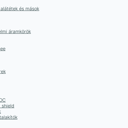
 alátétek és mások
delmi áramkörök
Bee
rek
LDC
 shield
k
alakítók