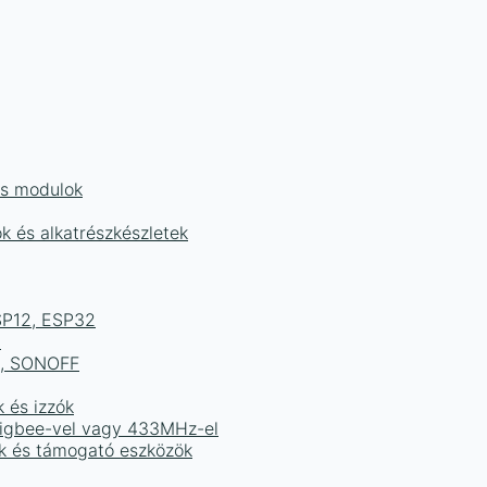
és modulok
ok és alkatrészkészletek
ESP12, ESP32
b
ek, SONOFF
k és izzók
 Zigbee-vel vagy 433MHz-el
ak és támogató eszközök