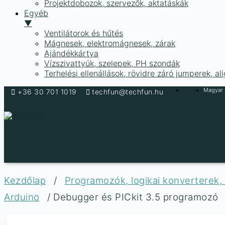
Projektdobozok, szervezők, aktatáskák
Egyéb
▼
Ventilátorok és hűtés
Mágnesek, elektromágnesek, zárak
Ajándékkártya
Vízszivattyúk, szelepek, PH szondák
Terhelési ellenállások, rövidre záró jumperek, a
Skip
Magyar f
+36 30 701 1019
techfun@techfun.hu
to
content
Techfun
Az
Ön
ötlete,
Kezdőlap
/
Programozók, logikai konverterek, 
a
Arduino
/ Debugger és PICkit 3.5 programozó
mi
hardverünk