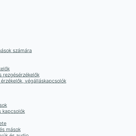
mások számára
kelők
s rezgésérzékelők
 érzékelők, végálláskapcsolók
sok
s kapcsolók
ete
 és mások
tyúk és audio