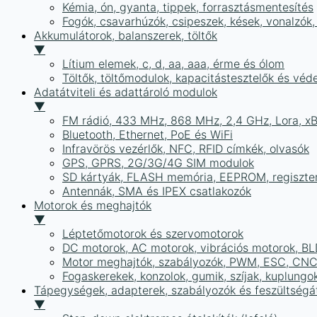
Kémia, ón, gyanta, tippek, forrasztásmentesítés
Fogók, csavarhúzók, csipeszek, kések, vonalzók,
Akkumulátorok, balanszerek, töltők
▼
Lítium elemek, c, d, aa, aaa, érme és ólom
Töltők, töltőmodulok, kapacitástesztelők és vé
Adatátviteli és adattároló modulok
▼
FM rádió, 433 MHz, 868 MHz, 2,4 GHz, Lora, x
Bluetooth, Ethernet, PoE és WiFi
Infravörös vezérlők, NFC, RFID címkék, olvasók
GPS, GPRS, 2G/3G/4G SIM modulok
SD kártyák, FLASH memória, EEPROM, regiszte
Antennák, SMA és IPEX csatlakozók
Motorok és meghajtók
▼
Léptetőmotorok és szervomotorok
DC motorok, AC motorok, vibrációs motorok, B
Motor meghajtók, szabályozók, PWM, ESC, CNC
Fogaskerekek, konzolok, gumik, szíjak, kuplungo
Tápegységek, adapterek, szabályozók és feszültségát
▼