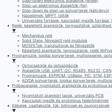
Step-down elektromos átalakítók (lefelé)
Step-up elektromos átalakítók (fel)
Step-down és step-up konverterek (kétirányú)
Napelemek, MPPT, töltők
Univerzális források, kapcsolati mezők forrásai
Relék, késleltető áramkörök, termosztátok, szilárdtest
▼
Mechanikus relé
Solid State, félvezető relé modulok
MOSFETek, tranzisztorok és félvezetők
Késleltető áramkörök, termosztátok, relék WiFiv
Programozók, logikai konverterek, multiplexerek, opt
▼
Optocsatolók és optoizolációk
Átalakítók USB, UART, I2C, RS485, RS232, CAN
Programozók, EEPROM, USBasp, PIC, STM, ESP, 
AD/DA konverterek, logikai konverterek, multipl
Próbapanelek, nyomtatott áramkörök és prototípus ké
▼
Nyomtatott áramköri lapok, univerzális PCB
Kapcsolati mezők és prototípus felépítmények
Kábelek, csatlakozók, tűk, bilincsek és zsugorcsövek
▼