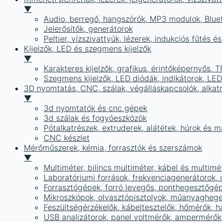
▼
Audio, berregő, hangszórók, MP3 modulok, Blue
Jelerősítők, generátorok
Peltier, vízszivattyúk, lézerek, indukciós fűtés 
Kijelzők, LED és szegmens kijelzők
▼
Karakteres kijelzők, grafikus, érintőképernyős, T
Szegmens kijelzők, LED diódák, indikátorok, LE
3D nyomtatás, CNC, szálak, végálláskapcsolók, alkat
▼
3d nyomtatók és cnc gépek
3d szálak és fogyóeszközök
Pótalkatrészek, extruderek, alátétek, húrok és 
CNC készlet
Mérőműszerek, kémia, forrasztók és szerszámok
▼
Multiméter, bilincs multiméter, kábel és multimé
Laboratóriumi források, frekvenciagenerátorok, 
Forrasztógépek, forró levegős, ponthegesztőgé
Mikroszkópok, olvasztópisztolyok, műanyaghege
Feszültségérzékelők, kábeltesztelők, hőmérők,
USB analizátorok, panel voltmérők, ampermérők,