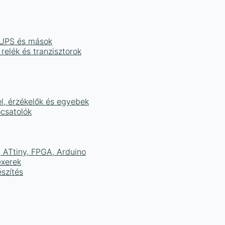
, UPS és mások
 relék és tranzisztorok
el, érzékelők és egyebek
ocsatolók
ATtiny, FPGA, Arduino
exerek
szítés