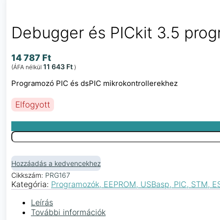
Debugger és PICkit 3.5 pro
14 787
Ft
11 643
Ft
(ÁFA nélkül
)
Programozó PIC és dsPIC mikrokontrollerekhez
Elfogyott
Hozzáadás a kedvencekhez
Cikkszám:
PRG167
Kategória:
Programozók, EEPROM, USBasp, PIC, STM, ESP
Leírás
További információk