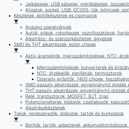
Jelkábelek, USB kábelek, mérőkábelek, összekö
Aljzatok, socket, USB, DC005, tűk, bilincsek, 
Készletek, építőkészletek és csomagok
▼
Arduino szerelvények
Autók, pókok, robotkezek, oszcilloszkópok, forr
Alkatrész- és szenzorkészletek, egyebek
SMD és THT alkatrészek, külön chipek
▼
Aktív áramkörök, mikroszámítógépek, NTC, érzék
▼
Mikroszámítógépek, konverterek és kristál
NTC, érzékelők, perifériák, termisztorok
Operatív erősítők, 7400 chipek, feszülts
SMD passzív alkatrészek, egyenirányító diódák
THT passzív alkatrészek, egyenirányító diódák 
Relé, tranzisztorok, MOSFET, BJT, triac
Potenciométerek, kódolók, csatlakozók, kapcsol
Alkatrészkészletek
Tokok, rendszerezők, dobozok, tartók és burkolatok
▼
Borítók, tartók, adapterek, akkumulátordobozok é