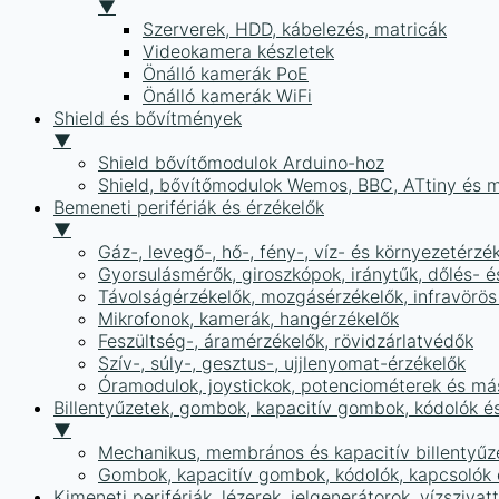
▼
Szerverek, HDD, kábelezés, matricák
Videokamera készletek
Önálló kamerák PoE
Önálló kamerák WiFi
Shield és bővítmények
▼
Shield bővítőmodulok Arduino-hoz
Shield, bővítőmodulok Wemos, BBC, ATtiny és 
Bemeneti perifériák és érzékelők
▼
Gáz-, levegő-, hő-, fény-, víz- és környezetérzé
Gyorsulásmérők, giroszkópok, iránytűk, dőlés- é
Távolságérzékelők, mozgásérzékelők, infravörös
Mikrofonok, kamerák, hangérzékelők
Feszültség-, áramérzékelők, rövidzárlatvédők
Szív-, súly-, gesztus-, ujjlenyomat-érzékelők
Óramodulok, joystickok, potenciométerek és má
Billentyűzetek, gombok, kapacitív gombok, kódolók é
▼
Mechanikus, membrános és kapacitív billentyűz
Gombok, kapacitív gombok, kódolók, kapcsolók
Kimeneti perifériák, lézerek, jelgenerátorok, vízszivat