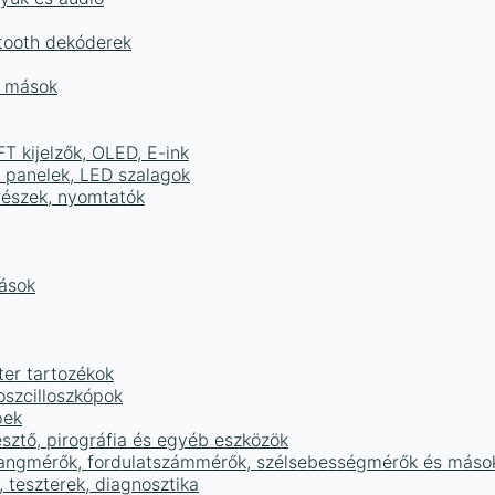
tooth dekóderek
és mások
FT kijelzők, OLED, E-ink
D panelek, LED szalagok
részek, nyomtatók
mások
ter tartozékok
oszcilloszkópok
pek
sztő, pirográfia és egyéb eszközök
 hangmérők, fordulatszámmérők, szélsebességmérők és máso
 teszterek, diagnosztika