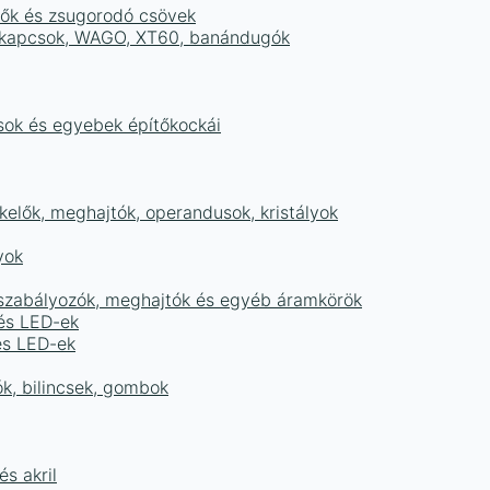
tők és zsugorodó csövek
sorkapcsok, WAGO, XT60, banándugók
ások és egyebek építőkockái
elők, meghajtók, operandusok, kristályok
yok
égszabályozók, meghajtók és egyéb áramkörök
 és LED-ek
és LED-ek
ók, bilincsek, gombok
s akril