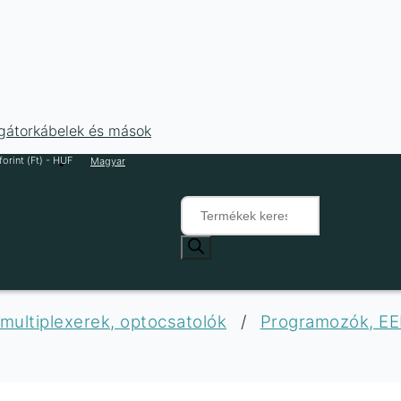
ligátorkábelek és mások
orint (Ft) - HUF
Magyar
Products
search
multiplexerek, optocsatolók
/
Programozók, EE