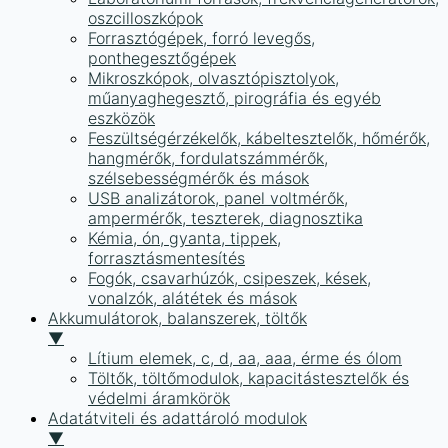
oszcilloszkópok
Forrasztógépek, forró levegős,
ponthegesztőgépek
Mikroszkópok, olvasztópisztolyok,
műanyaghegesztő, pirográfia és egyéb
eszközök
Feszültségérzékelők, kábeltesztelők, hőmérők,
hangmérők, fordulatszámmérők,
szélsebességmérők és mások
USB analizátorok, panel voltmérők,
ampermérők, teszterek, diagnosztika
Kémia, ón, gyanta, tippek,
forrasztásmentesítés
Fogók, csavarhúzók, csipeszek, kések,
vonalzók, alátétek és mások
Akkumulátorok, balanszerek, töltők
▼
Lítium elemek, c, d, aa, aaa, érme és ólom
Töltők, töltőmodulok, kapacitástesztelők és
védelmi áramkörök
Adatátviteli és adattároló modulok
▼