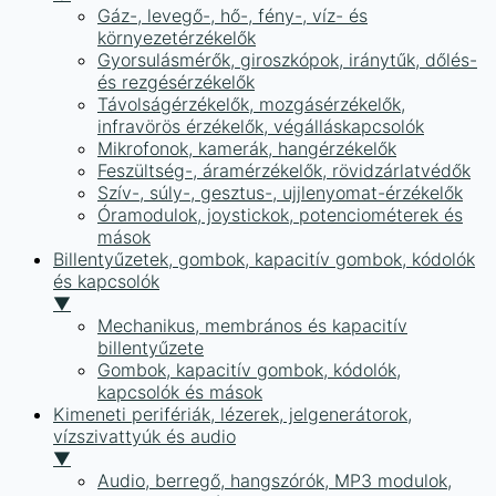
Gáz-, levegő-, hő-, fény-, víz- és
környezetérzékelők
Gyorsulásmérők, giroszkópok, iránytűk, dőlés-
és rezgésérzékelők
Távolságérzékelők, mozgásérzékelők,
infravörös érzékelők, végálláskapcsolók
Mikrofonok, kamerák, hangérzékelők
Feszültség-, áramérzékelők, rövidzárlatvédők
Szív-, súly-, gesztus-, ujjlenyomat-érzékelők
Óramodulok, joystickok, potenciométerek és
mások
Billentyűzetek, gombok, kapacitív gombok, kódolók
és kapcsolók
▼
Mechanikus, membrános és kapacitív
billentyűzete
Gombok, kapacitív gombok, kódolók,
kapcsolók és mások
Kimeneti perifériák, lézerek, jelgenerátorok,
vízszivattyúk és audio
▼
Audio, berregő, hangszórók, MP3 modulok,