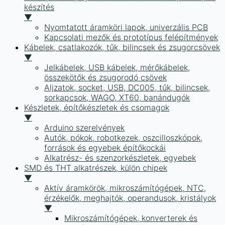
készítés
▼
Nyomtatott áramköri lapok, univerzális PCB
Kapcsolati mezők és prototípus felépítmények
Kábelek, csatlakozók, tűk, bilincsek és zsugorcsövek
▼
Jelkábelek, USB kábelek, mérőkábelek,
összekötők és zsugorodó csövek
Aljzatok, socket, USB, DC005, tűk, bilincsek,
sorkapcsok, WAGO, XT60, banándugók
Készletek, építőkészletek és csomagok
▼
Arduino szerelvények
Autók, pókok, robotkezek, oszcilloszkópok,
források és egyebek építőkockái
Alkatrész- és szenzorkészletek, egyebek
SMD és THT alkatrészek, külön chipek
▼
Aktív áramkörök, mikroszámítógépek, NTC,
érzékelők, meghajtók, operandusok, kristályok
▼
Mikroszámítógépek, konverterek és