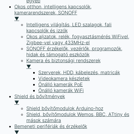
egyéb
Okos otthon, intelligens kapcsolók,
kamerarendszerek, SONOFF
▼
Intelligens világítás, LED szalagok, fali
kapcsolók és izzók
Okos aljzatok, relék, fogyasztásmérés WiFivel,
Zigbee-vel vagy 433MHz-el
SONOFF érzékelők, vezérlők, programozók,
hidak és támogató eszközök
Kamera és biztonsági rendszerek
▼
Szerverek, HDD, kábelezés, matricák
Videokamera készletek
Önálló kamerák PoE
Önálló kamerák WiFi
Shield és bővítmények
▼
Shield bővítőmodulok Arduino-hoz
Shield, bővítőmodulok Wemos, BBC, ATtiny és
mások számára
Bemeneti perifériák és érzékelők
▼