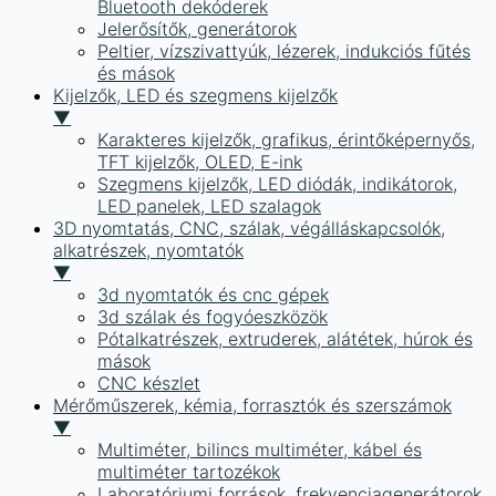
Bluetooth dekóderek
Jelerősítők, generátorok
Peltier, vízszivattyúk, lézerek, indukciós fűtés
és mások
Kijelzők, LED és szegmens kijelzők
▼
Karakteres kijelzők, grafikus, érintőképernyős,
TFT kijelzők, OLED, E-ink
Szegmens kijelzők, LED diódák, indikátorok,
LED panelek, LED szalagok
3D nyomtatás, CNC, szálak, végálláskapcsolók,
alkatrészek, nyomtatók
▼
3d nyomtatók és cnc gépek
3d szálak és fogyóeszközök
Pótalkatrészek, extruderek, alátétek, húrok és
mások
CNC készlet
Mérőműszerek, kémia, forrasztók és szerszámok
▼
Multiméter, bilincs multiméter, kábel és
multiméter tartozékok
Laboratóriumi források, frekvenciagenerátorok,