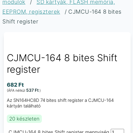
modulok
/
SD kártyák, FLASH memória,
EEPROM, regiszterek
/ CJMCU-164 8 bites
Shift register
CJMCU-164 8 bites Shift
register
682
Ft
537
Ft
(ÁFA nélkül
)
Az SN164HC8D 74 bites shift register a CJMCU-164
kártyán található
20 készleten
CJMCU-164 8 bites Shift register mennyiség