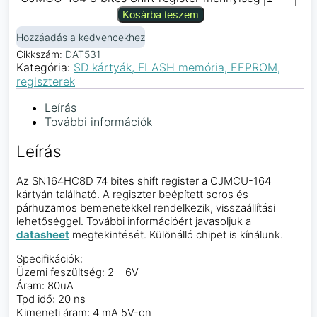
Kosárba teszem
Hozzáadás a kedvencekhez
Cikkszám:
DAT531
Kategória:
SD kártyák, FLASH memória, EEPROM,
regiszterek
Leírás
További információk
Leírás
Az SN164HC8D 74 bites shift register a CJMCU-164
kártyán található. A regiszter beépített soros és
párhuzamos bemenetekkel rendelkezik, visszaállítási
lehetőséggel. További információért javasoljuk a
datasheet
megtekintését. Különálló chipet is kínálunk.
Specifikációk:
Üzemi feszültség: 2 – 6V
Áram: 80uA
Tpd idő: 20 ns
Kimeneti áram: 4 mA 5V-on