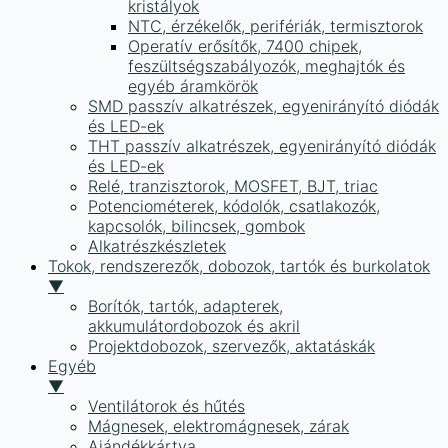
kristályok
NTC, érzékelők, perifériák, termisztorok
Operatív erősítők, 7400 chipek,
feszültségszabályozók, meghajtók és
egyéb áramkörök
SMD passzív alkatrészek, egyenirányító diódák
és LED-ek
THT passzív alkatrészek, egyenirányító diódák
és LED-ek
Relé, tranzisztorok, MOSFET, BJT, triac
Potenciométerek, kódolók, csatlakozók,
kapcsolók, bilincsek, gombok
Alkatrészkészletek
Tokok, rendszerezők, dobozok, tartók és burkolatok
▼
Borítók, tartók, adapterek,
akkumulátordobozok és akril
Projektdobozok, szervezők, aktatáskák
Egyéb
▼
Ventilátorok és hűtés
Mágnesek, elektromágnesek, zárak
Ajándékkártya