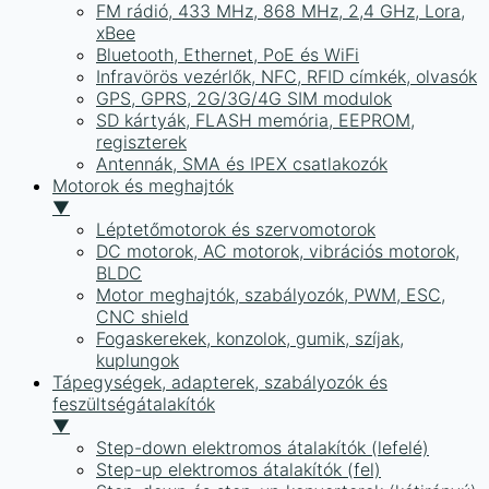
FM rádió, 433 MHz, 868 MHz, 2,4 GHz, Lora,
xBee
Bluetooth, Ethernet, PoE és WiFi
Infravörös vezérlők, NFC, RFID címkék, olvasók
GPS, GPRS, 2G/3G/4G SIM modulok
SD kártyák, FLASH memória, EEPROM,
regiszterek
Antennák, SMA és IPEX csatlakozók
Motorok és meghajtók
▼
Léptetőmotorok és szervomotorok
DC motorok, AC motorok, vibrációs motorok,
BLDC
Motor meghajtók, szabályozók, PWM, ESC,
CNC shield
Fogaskerekek, konzolok, gumik, szíjak,
kuplungok
Tápegységek, adapterek, szabályozók és
feszültségátalakítók
▼
Step-down elektromos átalakítók (lefelé)
Step-up elektromos átalakítók (fel)