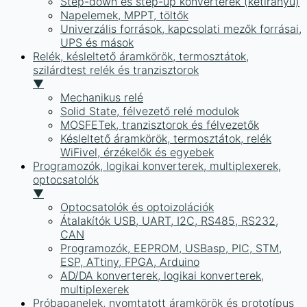
Step-down és step-up konverterek (kétirányú)
Napelemek, MPPT, töltők
Univerzális források, kapcsolati mezők forrásai,
UPS és mások
Relék, késleltető áramkörök, termosztátok,
szilárdtest relék és tranzisztorok
▼
Mechanikus relé
Solid State, félvezető relé modulok
MOSFETek, tranzisztorok és félvezetők
Késleltető áramkörök, termosztátok, relék
WiFivel, érzékelők és egyebek
Programozók, logikai konverterek, multiplexerek,
optocsatolók
▼
Optocsatolók és optoizolációk
Átalakítók USB, UART, I2C, RS485, RS232,
CAN
Programozók, EEPROM, USBasp, PIC, STM,
ESP, ATtiny, FPGA, Arduino
AD/DA konverterek, logikai konverterek,
multiplexerek
Próbapanelek, nyomtatott áramkörök és prototípus