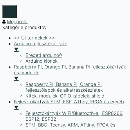
Môj profil
Kategórie produktov
>> Új termékek <<
Arduino fejlesztőkártyák
▼
Eredeti arduino®
Arduino klónok
Raspberry Pi, Orange Pi, Banana Pi fejlesztőkártyák
és modulok
▼
Raspberry Pi, Banana Pi, Orange Pi
fejlesztőlapok és alkatrészkészletek
Kitek, modulok, GPIO kábelek, shield
Fejlesztőkártyák STM, ESP, ATtiny, FPGA és egyéb
▼
Fejlesztőkártyák WiFi/Bluetooth-al, ESP8266,
ESP12, ESP32
STM, BBC, Teensy, ARM, ATtiny, FPGA és