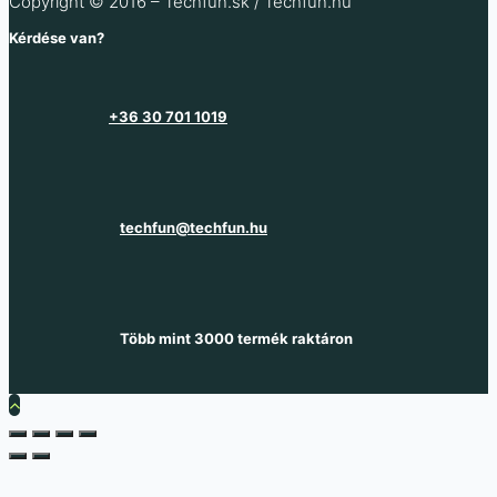
Copyright © 2016 – Techfun.sk / Techfun.hu
Kérdése van?
+36 30 701 1019
techfun@techfun.hu
Több mint 3000 termék raktáron