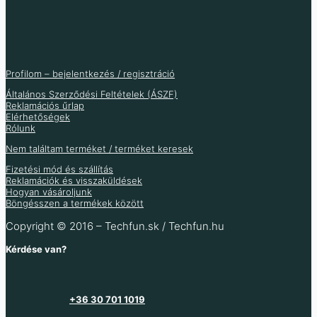
BMS védelmi áramkör
TP5100 töltőáramkör
5A állandó tápegység
UPS 18650
6S akkumulátorokhoz
állítható 1S / 2S 4.2V /
/ töltőmodul
akkumulátorpajzs v8
8.4V
különféle változatok
1 217
Ft
1 331
Ft
958
Ft
(ÁFA nélkül
)
570
Ft
Profilom – bejelentkezés / regisztráció
1 048
Ft
(ÁFA nélkül
)
1 501
Ft
3
–
449
Ft
(ÁFA nélkül
)
Általános Szerződési Feltételek (ÁSZF)
782
Ft
Reklamációs űrlap
Raktáron 23 db
Raktáron 78 db
Elérhetőségek
Raktáron 102 db
Rólunk
Több variáció raktáron
Nem találtam terméket / terméket keresek
Több információ
Fizetési mód és szállítás
Reklamációk és visszaküldések
Hogyan vásároljunk
Böngésszen a termékek között
Copyright © 2016 – Techfun.sk / Techfun.hu
Kérdése van?
+36 30 701 1019