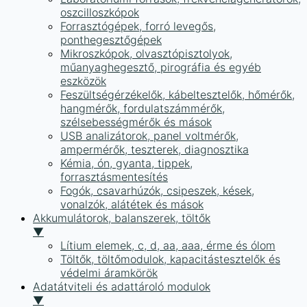
oszcilloszkópok
Forrasztógépek, forró levegős,
ponthegesztőgépek
Mikroszkópok, olvasztópisztolyok,
műanyaghegesztő, pirográfia és egyéb
eszközök
Feszültségérzékelők, kábeltesztelők, hőmérők,
hangmérők, fordulatszámmérők,
szélsebességmérők és mások
USB analizátorok, panel voltmérők,
ampermérők, teszterek, diagnosztika
Kémia, ón, gyanta, tippek,
forrasztásmentesítés
Fogók, csavarhúzók, csipeszek, kések,
vonalzók, alátétek és mások
Akkumulátorok, balanszerek, töltők
▼
Lítium elemek, c, d, aa, aaa, érme és ólom
Töltők, töltőmodulok, kapacitástesztelők és
védelmi áramkörök
Adatátviteli és adattároló modulok
▼