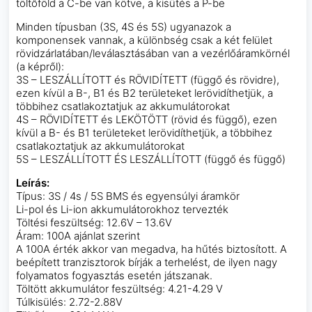
töltőföld a C-be van kötve, a kisütés a P-be
Minden típusban (3S, 4S és 5S) ugyanazok a
komponensek vannak, a különbség csak a két felület
rövidzárlatában/leválasztásában van a vezérlőáramkörnél
(a képről):
3S – LESZÁLLÍTOTT és RÖVIDÍTETT (függő és rövidre),
ezen kívül a B-, B1 és B2 területeket lerövidíthetjük, a
többihez csatlakoztatjuk az akkumulátorokat
4S – RÖVIDÍTETT és LEKÖTÖTT (rövid és függő), ezen
kívül a B- és B1 területeket lerövidíthetjük, a többihez
csatlakoztatjuk az akkumulátorokat
5S – LESZÁLLÍTOTT ÉS LESZÁLLÍTOTT (függő és függő)
Leírás:
Típus: 3S / 4s / 5S BMS és egyensúlyi áramkör
Li-pol és Li-ion akkumulátorokhoz tervezték
Töltési feszültség: 12.6V – 13.6V
Áram: 100A ajánlat szerint
A 100A érték akkor van megadva, ha hűtés biztosított. A
beépített tranzisztorok bírják a terhelést, de ilyen nagy
folyamatos fogyasztás esetén játszanak.
Töltött akkumulátor feszültség: 4.21-4.29 V
Túlkisülés: 2.72-2.88V