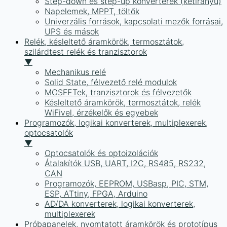
Step-down és step-up konverterek (kétirányú)
Napelemek, MPPT, töltők
Univerzális források, kapcsolati mezők forrásai,
UPS és mások
Relék, késleltető áramkörök, termosztátok,
szilárdtest relék és tranzisztorok
▼
Mechanikus relé
Solid State, félvezető relé modulok
MOSFETek, tranzisztorok és félvezetők
Késleltető áramkörök, termosztátok, relék
WiFivel, érzékelők és egyebek
Programozók, logikai konverterek, multiplexerek,
optocsatolók
▼
Optocsatolók és optoizolációk
Átalakítók USB, UART, I2C, RS485, RS232,
CAN
Programozók, EEPROM, USBasp, PIC, STM,
ESP, ATtiny, FPGA, Arduino
AD/DA konverterek, logikai konverterek,
multiplexerek
Próbapanelek, nyomtatott áramkörök és prototípus