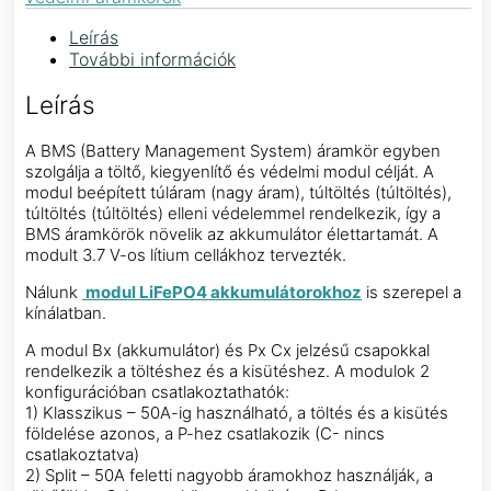
Leírás
További információk
Leírás
A BMS (Battery Management System) áramkör egyben
szolgálja a töltő, kiegyenlítő és védelmi modul célját. A
modul beépített túláram (nagy áram), túltöltés (túltöltés),
túltöltés (túltöltés) elleni védelemmel rendelkezik, így a
BMS áramkörök növelik az akkumulátor élettartamát. A
modult 3.7 V-os lítium cellákhoz tervezték.
Nálunk
modul LiFePO4 akkumulátorokhoz
is szerepel a
kínálatban.
A modul Bx (akkumulátor) és Px Cx jelzésű csapokkal
rendelkezik a töltéshez és a kisütéshez. A modulok 2
konfigurációban csatlakoztathatók:
1) Klasszikus – 50A-ig használható, a töltés és a kisütés
földelése azonos, a P-hez csatlakozik (C- nincs
csatlakoztatva)
2) Split – 50A feletti nagyobb áramokhoz használják, a