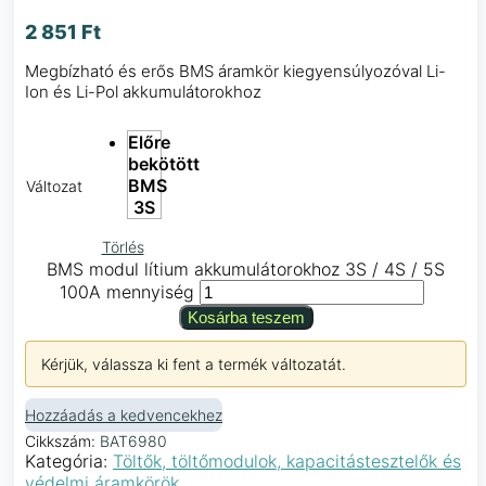
2 851
Ft
Megbízható és erős BMS áramkör kiegyensúlyozóval Li-
Ion és Li-Pol akkumulátorokhoz
Előre
bekötött
BMS
Változat
3S
Törlés
BMS modul lítium akkumulátorokhoz 3S / 4S / 5S
100A mennyiség
Kosárba teszem
Kérjük, válassza ki fent a termék változatát.
Hozzáadás a kedvencekhez
Cikkszám:
BAT6980
Kategória:
Töltők, töltőmodulok, kapacitástesztelők és
védelmi áramkörök