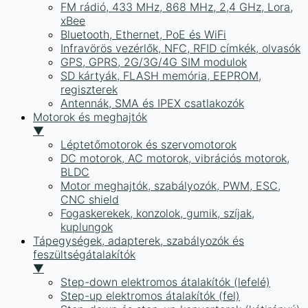
FM rádió, 433 MHz, 868 MHz, 2,4 GHz, Lora,
xBee
Bluetooth, Ethernet, PoE és WiFi
Infravörös vezérlők, NFC, RFID címkék, olvasók
GPS, GPRS, 2G/3G/4G SIM modulok
SD kártyák, FLASH memória, EEPROM,
regiszterek
Antennák, SMA és IPEX csatlakozók
Motorok és meghajtók
▼
Léptetőmotorok és szervomotorok
DC motorok, AC motorok, vibrációs motorok,
BLDC
Motor meghajtók, szabályozók, PWM, ESC,
CNC shield
Fogaskerekek, konzolok, gumik, szíjak,
kuplungok
Tápegységek, adapterek, szabályozók és
feszültségátalakítók
▼
Step-down elektromos átalakítók (lefelé)
Step-up elektromos átalakítók (fel)