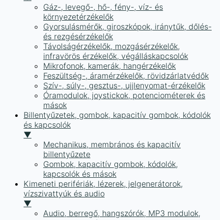
Gáz-, levegő-, hő-, fény-, víz- és
környezetérzékelők
Gyorsulásmérők, giroszkópok, iránytűk, dőlés-
és rezgésérzékelők
Távolságérzékelők, mozgásérzékelők,
infravörös érzékelők, végálláskapcsolók
Mikrofonok, kamerák, hangérzékelők
Feszültség-, áramérzékelők, rövidzárlatvédők
Szív-, súly-, gesztus-, ujjlenyomat-érzékelők
Óramodulok, joystickok, potenciométerek és
mások
Billentyűzetek, gombok, kapacitív gombok, kódolók
és kapcsolók
▼
Mechanikus, membrános és kapacitív
billentyűzete
Gombok, kapacitív gombok, kódolók,
kapcsolók és mások
Kimeneti perifériák, lézerek, jelgenerátorok,
vízszivattyúk és audio
▼
Audio, berregő, hangszórók, MP3 modulok,