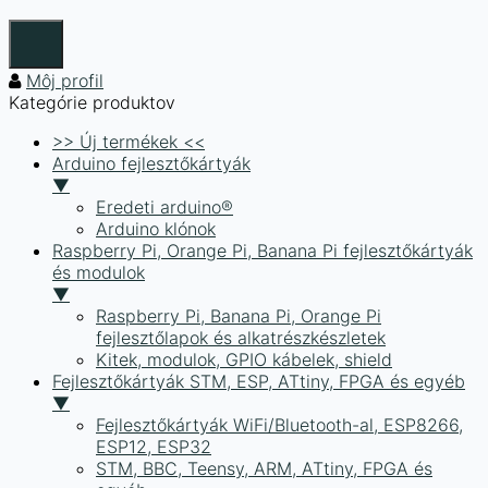
Môj profil
Kategórie produktov
>> Új termékek <<
Arduino fejlesztőkártyák
▼
Eredeti arduino®
Arduino klónok
Raspberry Pi, Orange Pi, Banana Pi fejlesztőkártyák
és modulok
▼
Raspberry Pi, Banana Pi, Orange Pi
fejlesztőlapok és alkatrészkészletek
Kitek, modulok, GPIO kábelek, shield
Fejlesztőkártyák STM, ESP, ATtiny, FPGA és egyéb
▼
Fejlesztőkártyák WiFi/Bluetooth-al, ESP8266,
ESP12, ESP32
STM, BBC, Teensy, ARM, ATtiny, FPGA és