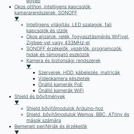
egyéb
Okos otthon, intelligens kapcsolók,
kamerarendszerek, SONOFF
▼
Intelligens világítás, LED szalagok, fali
kapcsolók és izzók
Okos aljzatok, relék, fogyasztásmérés WiFivel,
Zigbee-vel vagy 433MHz-el
SONOFF érzékelők, vezérlők, programozók,
hidak és támogató eszközök
Kamera és biztonsági rendszerek
▼
Szerverek, HDD, kábelezés, matricák
Videokamera készletek
Önálló kamerák PoE
Önálló kamerák WiFi
Shield és bővítmények
▼
Shield bővítőmodulok Arduino-hoz
Shield, bővítőmodulok Wemos, BBC, ATtiny és
mások számára
Bemeneti perifériák és érzékelők
▼