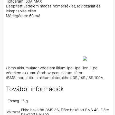
Töltőáram: 60A MAX
Beépített védelem magas hőmérséklet, rövidzárlat és
lekapcsolás ellen
Mérlegáram: 60 mA
/ bms akkumulátor védelem lítium lipol lipo liion li-pol
védelem akkumulátorhoz pcm akkumulátor
/BMS modul lítium akkumulátorokhoz 3S / 4S / 5S 100A
További információk
Tömeg
15 g
Előre bekötött BMS 3S, Előre bekötött BMS 4S, Előre
Változat
bekötött BMS 5S