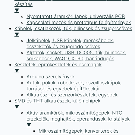
készítés
▼
Nyomtatott áramköri lapok, univerzális PCB
Kapcsolati mezők és prototípus felépítmények
Kábelek, csatlakozók, tűk, bilincsek és zsugorcsövek
▼
Jelkábelek, USB kábelek, mérőkábelek,
összekötők és zsugorodó csövek
Aljzatok, socket, USB, DC005, tűk, bilincsek,
sorkapcsok, WAGO, XT60, banándugók
Készletek, építőkészletek és csomagok
▼
Arduino szerelvények
Autók, pókok, robotkezek, oszcilloszkópok,
források és egyebek építőkockái
Alkatrész- és szenzorkészletek, egyebek
SMD és THT alkatrészek, külön chipek
▼
Aktív áramkörök, mikroszámítógépek, NTC,
érzékelők, meghajtók, operandusok, kristályok
▼
Mikroszámítógépek, konverterek és