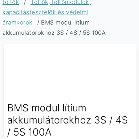
töltők
/
Töltők, töltőmodulok,
kapacitástesztelők és védelmi
áramkörök
/ BMS modul lítium
akkumulátorokhoz 3S / 4S / 5S 100A
BMS modul lítium
akkumulátorokhoz 3S / 4S
/ 5S 100A