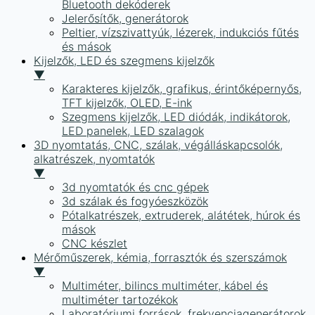
Bluetooth dekóderek
Jelerősítők, generátorok
Peltier, vízszivattyúk, lézerek, indukciós fűtés
és mások
Kijelzők, LED és szegmens kijelzők
▼
Karakteres kijelzők, grafikus, érintőképernyős,
TFT kijelzők, OLED, E-ink
Szegmens kijelzők, LED diódák, indikátorok,
LED panelek, LED szalagok
3D nyomtatás, CNC, szálak, végálláskapcsolók,
alkatrészek, nyomtatók
▼
3d nyomtatók és cnc gépek
3d szálak és fogyóeszközök
Pótalkatrészek, extruderek, alátétek, húrok és
mások
CNC készlet
Mérőműszerek, kémia, forrasztók és szerszámok
▼
Multiméter, bilincs multiméter, kábel és
multiméter tartozékok
Laboratóriumi források, frekvenciagenerátorok,