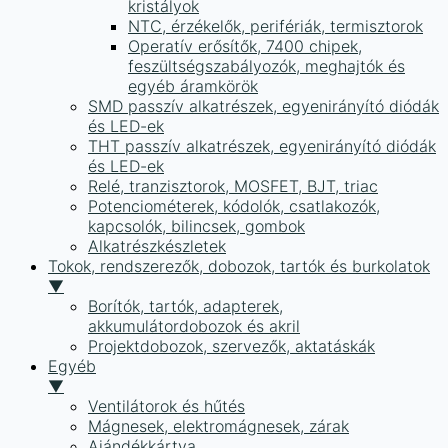
kristályok
NTC, érzékelők, perifériák, termisztorok
Operatív erősítők, 7400 chipek,
feszültségszabályozók, meghajtók és
egyéb áramkörök
SMD passzív alkatrészek, egyenirányító diódák
és LED-ek
THT passzív alkatrészek, egyenirányító diódák
és LED-ek
Relé, tranzisztorok, MOSFET, BJT, triac
Potenciométerek, kódolók, csatlakozók,
kapcsolók, bilincsek, gombok
Alkatrészkészletek
Tokok, rendszerezők, dobozok, tartók és burkolatok
▼
Borítók, tartók, adapterek,
akkumulátordobozok és akril
Projektdobozok, szervezők, aktatáskák
Egyéb
▼
Ventilátorok és hűtés
Mágnesek, elektromágnesek, zárak
Ajándékkártya