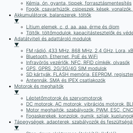
Kémia, ón, gyanta, tippek, forrasztásmentesítés
Fogók, csavarhúzók, csipeszek, kések, vonalzók,
Akkumulátorok, balanszerek, töltők
▼
Lítium elemek, c, d, aa, aaa, érme és ólom
Töltők, töltőmodulok, kapacitástesztelők és vé
Adatátviteli és adattároló modulok
▼
FM rádió, 433 MHz, 868 MHz, 2,4 GHz, Lora, x
Bluetooth, Ethernet, PoE és WiFi
Infravörös vezérlők, NFC, RFID címkék, olvasók
GPS, GPRS, 2G/3G/4G SIM modulok
SD kártyák, FLASH memória, EEPROM, regiszte
Antennák, SMA és IPEX csatlakozók
Motorok és meghajtók
▼
Léptetőmotorok és szervomotorok
DC motorok, AC motorok, vibrációs motorok, B
Motor meghajtók, szabályozók, PWM, ESC, CNC
Fogaskerekek, konzolok, gumik, szíjak, kuplungo
Tápegységek, adapterek, szabályozók és feszültségát
▼