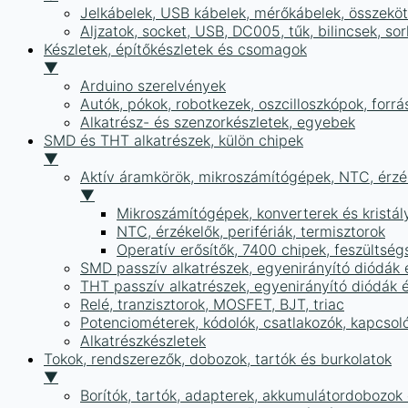
Jelkábelek, USB kábelek, mérőkábelek, összekö
Aljzatok, socket, USB, DC005, tűk, bilincsek, 
Készletek, építőkészletek és csomagok
▼
Arduino szerelvények
Autók, pókok, robotkezek, oszcilloszkópok, forr
Alkatrész- és szenzorkészletek, egyebek
SMD és THT alkatrészek, külön chipek
▼
Aktív áramkörök, mikroszámítógépek, NTC, érzék
▼
Mikroszámítógépek, konverterek és kristál
NTC, érzékelők, perifériák, termisztorok
Operatív erősítők, 7400 chipek, feszülts
SMD passzív alkatrészek, egyenirányító diódák
THT passzív alkatrészek, egyenirányító diódák 
Relé, tranzisztorok, MOSFET, BJT, triac
Potenciométerek, kódolók, csatlakozók, kapcsol
Alkatrészkészletek
Tokok, rendszerezők, dobozok, tartók és burkolatok
▼
Borítók, tartók, adapterek, akkumulátordobozok é