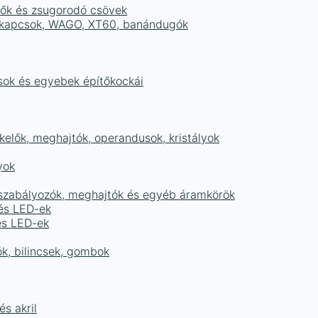
tők és zsugorodó csövek
sorkapcsok, WAGO, XT60, banándugók
ások és egyebek építőkockái
elők, meghajtók, operandusok, kristályok
yok
égszabályozók, meghajtók és egyéb áramkörök
 és LED-ek
és LED-ek
ók, bilincsek, gombok
s akril