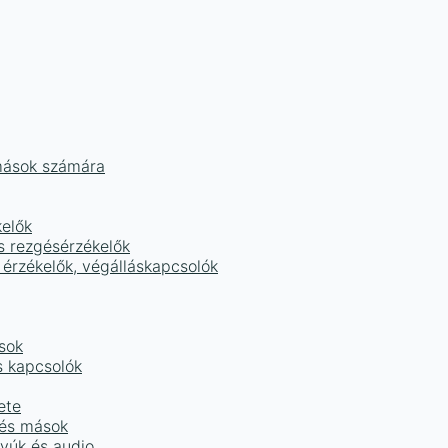
mások számára
kelők
s rezgésérzékelők
 érzékelők, végálláskapcsolók
sok
s kapcsolók
ete
 és mások
tyúk és audio