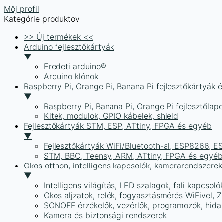
Môj profil
Kategórie produktov
>> Új termékek <<
Arduino fejlesztőkártyák
▼
Eredeti arduino®
Arduino klónok
Raspberry Pi, Orange Pi, Banana Pi fejlesztőkártyák 
▼
Raspberry Pi, Banana Pi, Orange Pi fejlesztőlap
Kitek, modulok, GPIO kábelek, shield
Fejlesztőkártyák STM, ESP, ATtiny, FPGA és egyéb
▼
Fejlesztőkártyák WiFi/Bluetooth-al, ESP8266, 
STM, BBC, Teensy, ARM, ATtiny, FPGA és egyé
Okos otthon, intelligens kapcsolók, kamerarendszer
▼
Intelligens világítás, LED szalagok, fali kapcsoló
Okos aljzatok, relék, fogyasztásmérés WiFivel,
SONOFF érzékelők, vezérlők, programozók, hid
Kamera és biztonsági rendszerek