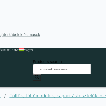
ligátorkábelek és mások
orint (Ft) - HUF
Magyar
Products search
k
/
Töltők, töltőmodulok, kapacitástesztelők és