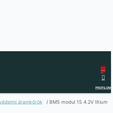
...
...
PROFILOM
 védelmi áramkörök
/ BMS modul 1S 4.2V lítium