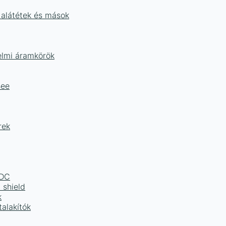
 alátétek és mások
delmi áramkörök
Bee
rek
LDC
 shield
k
alakítók