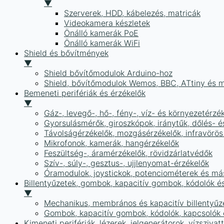
▼
Szerverek, HDD, kábelezés, matricák
Videokamera készletek
Önálló kamerák PoE
Önálló kamerák WiFi
Shield és bővítmények
▼
Shield bővítőmodulok Arduino-hoz
Shield, bővítőmodulok Wemos, BBC, ATtiny és 
Bemeneti perifériák és érzékelők
▼
Gáz-, levegő-, hő-, fény-, víz- és környezetérzé
Gyorsulásmérők, giroszkópok, iránytűk, dőlés- é
Távolságérzékelők, mozgásérzékelők, infravörös
Mikrofonok, kamerák, hangérzékelők
Feszültség-, áramérzékelők, rövidzárlatvédők
Szív-, súly-, gesztus-, ujjlenyomat-érzékelők
Óramodulok, joystickok, potenciométerek és má
Billentyűzetek, gombok, kapacitív gombok, kódolók é
▼
Mechanikus, membrános és kapacitív billentyűz
Gombok, kapacitív gombok, kódolók, kapcsolók
Kimeneti perifériák, lézerek, jelgenerátorok, vízszivat