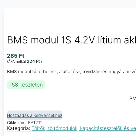
BMS modul 1S 4.2V lítium a
285
Ft
224
Ft
(ÁFA nélkül
)
BMS modul túlterhelés-, alultöltés-, rövidzár- és nagyáram-
158 készleten
BM
Hozzáadás a kedvencekhez
Cikkszám:
BAT712
Kategória:
Töltők, töltőmodulok, kapacitástesztelők és 