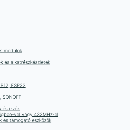
és modulok
ok és alkatrészkészletek
ESP12, ESP32
b
ek, SONOFF
k és izzók
 Zigbee-vel vagy 433MHz-el
ak és támogató eszközök