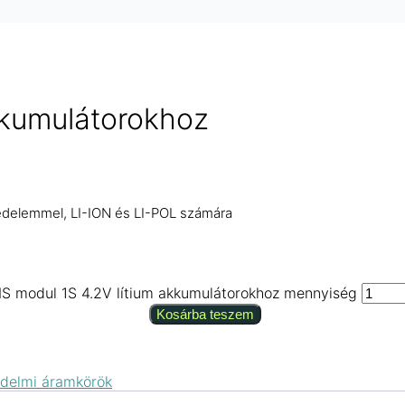
kkumulátorokhoz
védelemmel, LI-ION és LI-POL számára
S modul 1S 4.2V lítium akkumulátorokhoz mennyiség
Kosárba teszem
védelmi áramkörök