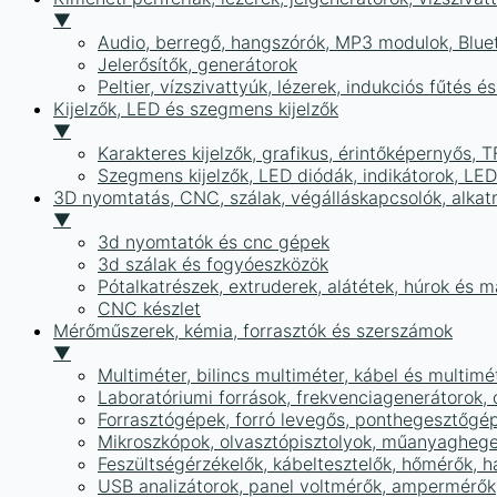
▼
Audio, berregő, hangszórók, MP3 modulok, Blue
Jelerősítők, generátorok
Peltier, vízszivattyúk, lézerek, indukciós fűtés 
Kijelzők, LED és szegmens kijelzők
▼
Karakteres kijelzők, grafikus, érintőképernyős, T
Szegmens kijelzők, LED diódák, indikátorok, LE
3D nyomtatás, CNC, szálak, végálláskapcsolók, alkat
▼
3d nyomtatók és cnc gépek
3d szálak és fogyóeszközök
Pótalkatrészek, extruderek, alátétek, húrok és 
CNC készlet
Mérőműszerek, kémia, forrasztók és szerszámok
▼
Multiméter, bilincs multiméter, kábel és multimé
Laboratóriumi források, frekvenciagenerátorok, 
Forrasztógépek, forró levegős, ponthegesztőgé
Mikroszkópok, olvasztópisztolyok, műanyaghege
Feszültségérzékelők, kábeltesztelők, hőmérők,
USB analizátorok, panel voltmérők, ampermérők,