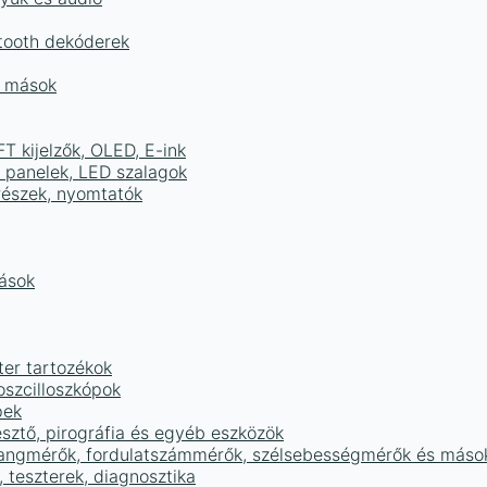
tooth dekóderek
és mások
FT kijelzők, OLED, E-ink
D panelek, LED szalagok
részek, nyomtatók
mások
ter tartozékok
oszcilloszkópok
pek
sztő, pirográfia és egyéb eszközök
 hangmérők, fordulatszámmérők, szélsebességmérők és máso
 teszterek, diagnosztika