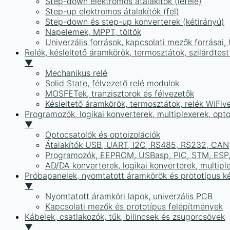
Step-down elektromos átalakítók (lefelé)
Step-up elektromos átalakítók (fel)
Step-down és step-up konverterek (kétirányú)
Napelemek, MPPT, töltők
Univerzális források, kapcsolati mezők forrásai
Relék, késleltető áramkörök, termosztátok, szilárdtest
▼
Mechanikus relé
Solid State, félvezető relé modulok
MOSFETek, tranzisztorok és félvezetők
Késleltető áramkörök, termosztátok, relék WiFiv
Programozók, logikai konverterek, multiplexerek, opt
▼
Optocsatolók és optoizolációk
Átalakítók USB, UART, I2C, RS485, RS232, CAN
Programozók, EEPROM, USBasp, PIC, STM, ESP, 
AD/DA konverterek, logikai konverterek, multipl
Próbapanelek, nyomtatott áramkörök és prototípus ké
▼
Nyomtatott áramköri lapok, univerzális PCB
Kapcsolati mezők és prototípus felépítmények
Kábelek, csatlakozók, tűk, bilincsek és zsugorcsövek
▼