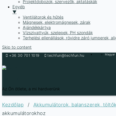
Projektdobozok, szervezők, aktatáskák
Egyéb
▼
Ventilátorok és hűtés
Mágnesek, elektromágnesek, zárak
Ajándékkártya
Vízszivattyúk, szelepek, PH szondák
Terhelési ellenállások, rövidre záró jumperek, a
Skip to content
Magyar f
+36 30 701 1019
techfun@techfun.hu
Techfun
Az Ön ötlete, a mi hardverünk
Kezdőlap
/
Akkumulátorok, balanszerek, töltő
akkumulátorokhoz