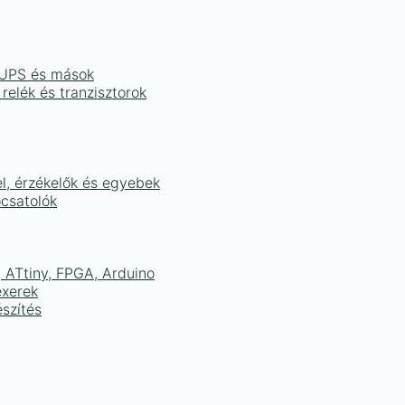
, UPS és mások
 relék és tranzisztorok
el, érzékelők és egyebek
ocsatolók
ATtiny, FPGA, Arduino
exerek
szítés