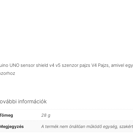
uino UNO sensor shield v4 v5 szenzor pajzs V4 Pajzs, amivel eg
nzorhoz
ovábbi információk
Tömeg
28 g
Megjegyzés
A termék nem önállóan működő egység, szakértő