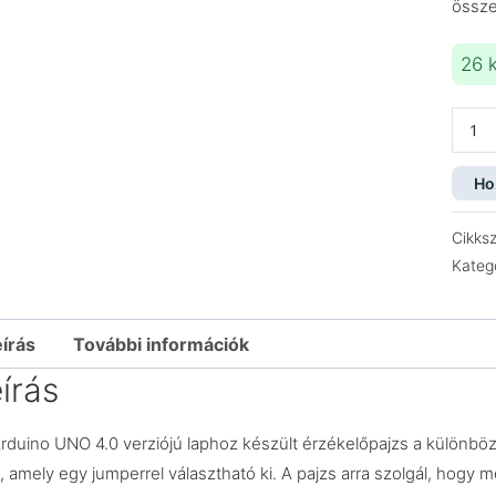
össz
26 
Ardui
UNO
érzéke
Ho
V4
menny
Cikks
Kateg
írás
További információk
írás
rduino UNO 4.0 verziójú laphoz készült érzékelőpajzs a különböző
l, amely egy jumperrel választható ki. A pajzs arra szolgál, hogy