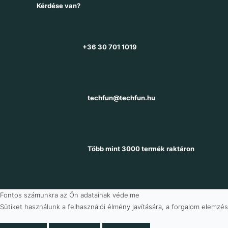
Kérdése van?
+36 30 701 1019
techfun@techfun.hu
Több mint 3000 termék raktáron
Fontos számunkra az Ön adatainak védelme
Sütiket használunk a felhasználói élmény javítására, a forgalom elemzés