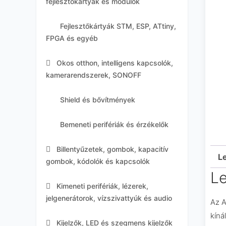
fejlesztőkártyák és modulok
Fejlesztőkártyák STM, ESP, ATtiny,
FPGA és egyéb
Okos otthon, intelligens kapcsolók,
kamerarendszerek, SONOFF
Shield és bővítmények
Bemeneti perifériák és érzékelők
Billentyűzetek, gombok, kapacitív
Le
gombok, kódolók és kapcsolók
Le
Kimeneti perifériák, lézerek,
jelgenerátorok, vízszivattyúk és audio
Az A
kíná
Kijelzők, LED és szegmens kijelzők