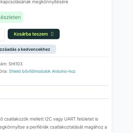
ekapcsolásának megkönnyítésére
készleten
no
Kosárba teszem
lőpajzs
zzáadás a kedvencekhez
iség
zám:
SHI103
ória:
Shield bővítőmodulok Arduino-hoz
 csatlakozók mellett I2C vagy UART felületet is
 megkönnyítse a perifériák csatlakoztatását magához a