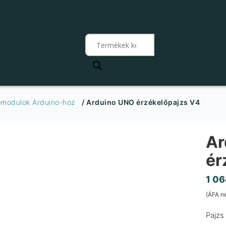
Products
search
őmodulok Arduino-hoz
/ Arduino UNO érzékelőpajzs V4
Ar
ér
1 0
(ÁFA n
Pajzs