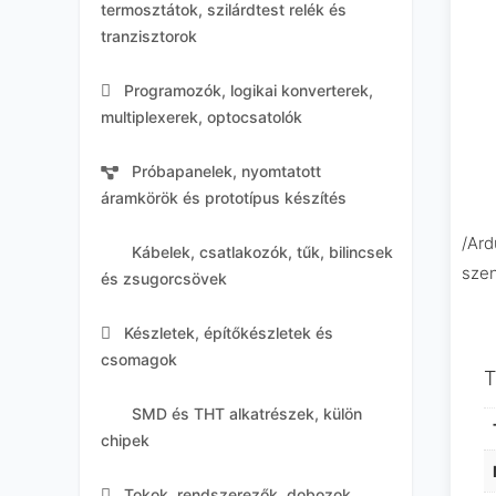
termosztátok, szilárdtest relék és
tranzisztorok
Programozók, logikai konverterek,
multiplexerek, optocsatolók
Próbapanelek, nyomtatott
áramkörök és prototípus készítés
/Ard
Kábelek, csatlakozók, tűk, bilincsek
sze
és zsugorcsövek
Készletek, építőkészletek és
csomagok
T
SMD és THT alkatrészek, külön
chipek
Tokok, rendszerezők, dobozok,