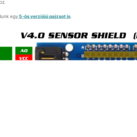
oz.
lunk egy
5-ös verziójú pajzsot is
.