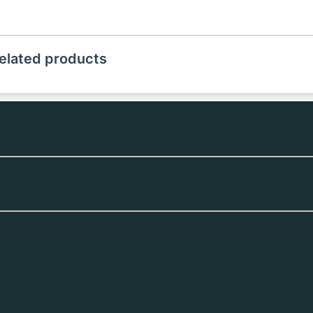
elated products
Ethernet Shield W5100
Data Logger pajzs
Ard
Ada
4 922
Ft
1 064
Ft
1 1
3 876
Ft
838
Ft
(ÁFA nélkül
)
(ÁFA nélkül
)
(ÁFA 