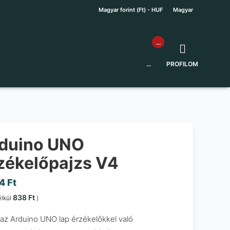
Magyar forint (Ft) - HUF
Magyar
...
...
PROFILOM
duino UNO
zékelőpajzs V4
64
Ft
838
Ft
élkül
)
 az Arduino UNO lap érzékelőkkel való