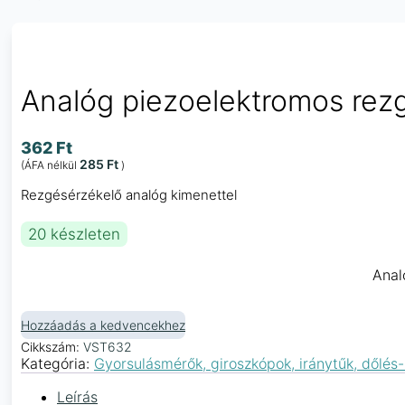
Analóg piezoelektromos rez
362
Ft
285
Ft
(ÁFA nélkül
)
Rezgésérzékelő analóg kimenettel
20 készleten
Anal
Hozzáadás a kedvencekhez
Cikkszám:
VST632
Kategória:
Gyorsulásmérők, giroszkópok, iránytűk, dőlés
Leírás