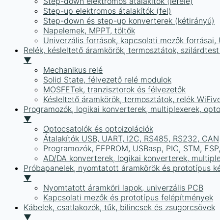
Step-down elektromos átalakítók (lefelé)
Step-up elektromos átalakítók (fel)
Step-down és step-up konverterek (kétirányú)
Napelemek, MPPT, töltők
Univerzális források, kapcsolati mezők forrásai
Relék, késleltető áramkörök, termosztátok, szilárdtest
▼
Mechanikus relé
Solid State, félvezető relé modulok
MOSFETek, tranzisztorok és félvezetők
Késleltető áramkörök, termosztátok, relék WiFiv
Programozók, logikai konverterek, multiplexerek, opt
▼
Optocsatolók és optoizolációk
Átalakítók USB, UART, I2C, RS485, RS232, CAN
Programozók, EEPROM, USBasp, PIC, STM, ESP, 
AD/DA konverterek, logikai konverterek, multipl
Próbapanelek, nyomtatott áramkörök és prototípus ké
▼
Nyomtatott áramköri lapok, univerzális PCB
Kapcsolati mezők és prototípus felépítmények
Kábelek, csatlakozók, tűk, bilincsek és zsugorcsövek
▼