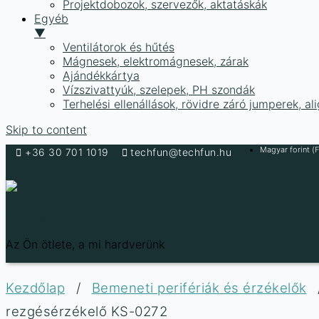
Projektdobozok, szervezők, aktatáskák
Egyéb
▼
Ventilátorok és hűtés
Mágnesek, elektromágnesek, zárak
Ajándékkártya
Vízszivattyúk, szelepek, PH szondák
Terhelési ellenállások, rövidre záró jumperek, a
Skip to content
Magyar forint (F
+36 30 701 1019
techfun@techfun.hu
Techfun
Az Ön ötlete, a mi hardverünk
Kezdőlap
/
Bemeneti perifériák és érzékelők
rezgésérzékelő KS-0272