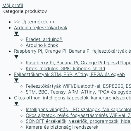
Môj profil
Kategórie produktov
>> Új termékek <<
Arduino fejlesztőkártyák
▼
Eredeti arduino®
Arduino klónok
Raspberry Pi, Orange Pi, Banana Pi fejlesztőkártyák 
▼
Raspberry Pi, Banana Pi, Orange Pi fejlesztőlap
Kitek, modulok, GPIO kábelek, shield
Fejlesztőkártyák STM, ESP, ATtiny, FPGA és egyéb
▼
Fejlesztőkártyák WiFi/Bluetooth-al, ESP8266, 
STM, BBC, Teensy, ARM, ATtiny, FPGA és egyé
Okos otthon, intelligens kapcsolók, kamerarendszer
▼
Intelligens világítás, LED szalagok, fali kapcsoló
Okos aljzatok, relék, fogyasztásmérés WiFivel,
SONOFF érzékelők, vezérlők, programozók, hid
Kamera és biztonsági rendszerek