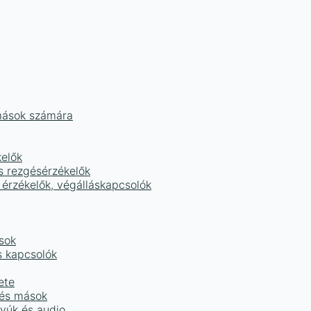
mások számára
kelők
s rezgésérzékelők
 érzékelők, végálláskapcsolók
sok
s kapcsolók
ete
 és mások
tyúk és audio