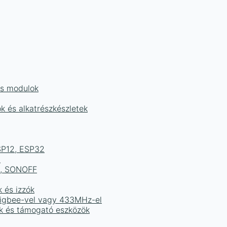
és modulok
ok és alkatrészkészletek
ESP12, ESP32
b
ek, SONOFF
k és izzók
 Zigbee-vel vagy 433MHz-el
ak és támogató eszközök