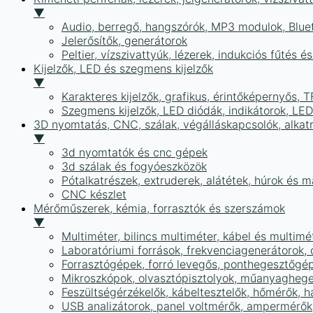
▼
Audio, berregő, hangszórók, MP3 modulok, Blue
Jelerősítők, generátorok
Peltier, vízszivattyúk, lézerek, indukciós fűtés 
Kijelzők, LED és szegmens kijelzők
▼
Karakteres kijelzők, grafikus, érintőképernyős, T
Szegmens kijelzők, LED diódák, indikátorok, LE
3D nyomtatás, CNC, szálak, végálláskapcsolók, alkat
▼
3d nyomtatók és cnc gépek
3d szálak és fogyóeszközök
Pótalkatrészek, extruderek, alátétek, húrok és 
CNC készlet
Mérőműszerek, kémia, forrasztók és szerszámok
▼
Multiméter, bilincs multiméter, kábel és multimé
Laboratóriumi források, frekvenciagenerátorok, 
Forrasztógépek, forró levegős, ponthegesztőgé
Mikroszkópok, olvasztópisztolyok, műanyaghege
Feszültségérzékelők, kábeltesztelők, hőmérők,
USB analizátorok, panel voltmérők, ampermérők,