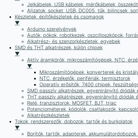
Jelkábelek, USB kábelek, mérőkábelek, összekö
Aljzatok, socket, USB, DC005, tűk, bilincsek, 
Készletek, építőkészletek és csomagok
▼
Arduino szerelvények
Autók, pókok, robotkezek, oszcilloszkópok, forr
Alkatrész- és szenzorkészletek, egyebek
SMD és THT alkatrészek, külön chipek
▼
Aktív áramkörök, mikroszámítógépek, NTC, érzék
▼
Mikroszámítógépek, konverterek és kristál
NTC, érzékelők, perifériák, termisztorok
Operatív erősítők, 7400 chipek, feszülts
SMD passzív alkatrészek, egyenirányító diódák
THT passzív alkatrészek, egyenirányító diódák 
Relé, tranzisztorok, MOSFET, BJT, triac
Potenciométerek, kódolók, csatlakozók, kapcsol
Alkatrészkészletek
Tokok, rendszerezők, dobozok, tartók és burkolatok
▼
Borítók, tartók, adapterek, akkumulátordobozok é