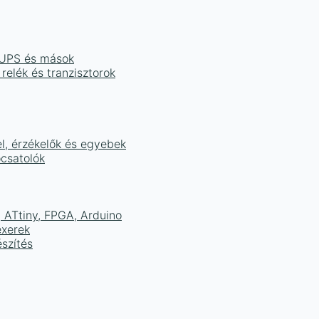
, UPS és mások
 relék és tranzisztorok
el, érzékelők és egyebek
ocsatolók
ATtiny, FPGA, Arduino
exerek
szítés