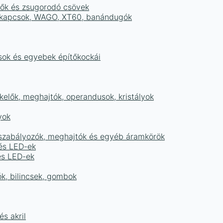
tők és zsugorodó csövek
sorkapcsok, WAGO, XT60, banándugók
ások és egyebek építőkockái
elők, meghajtók, operandusok, kristályok
yok
égszabályozók, meghajtók és egyéb áramkörök
 és LED-ek
és LED-ek
ók, bilincsek, gombok
s akril