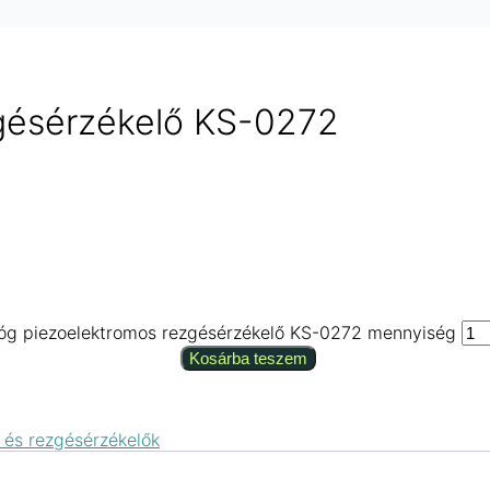
gésérzékelő KS-0272
óg piezoelektromos rezgésérzékelő KS-0272 mennyiség
Kosárba teszem
- és rezgésérzékelők