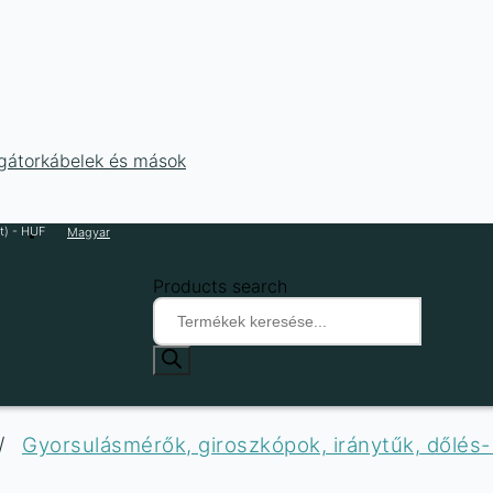
ligátorkábelek és mások
t) - HUF
Magyar
Products search
/
Gyorsulásmérők, giroszkópok, iránytűk, dőlés