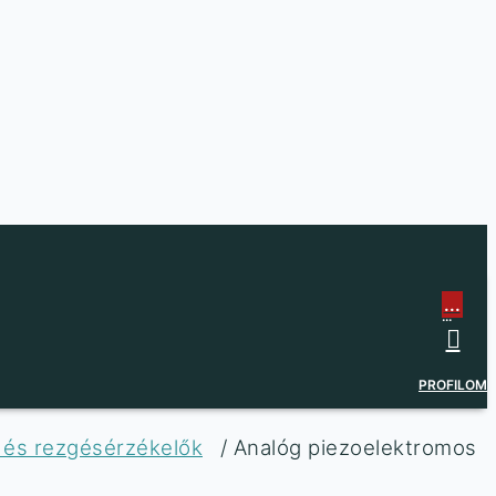
...
...
PROFILOM
- és rezgésérzékelők
/ Analóg piezoelektromos