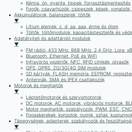
Kémia, ón, gyanta, tippek, forrasztásmentesítés
Fogók, csavarhúzók, csipeszek, kések, vonalzók,
Akkumulátorok, balanszerek, töltők
▼
Lítium elemek, c, d, aa, aaa, érme és ólom
Töltők, töltőmodulok, kapacitástesztelők és vé
Adatátviteli és adattároló modulok
▼
FM rádió, 433 MHz, 868 MHz, 2,4 GHz, Lora, x
Bluetooth, Ethernet, PoE és WiFi
Infravörös vezérlők, NFC, RFID címkék, olvasók
GPS, GPRS, 2G/3G/4G SIM modulok
SD kártyák, FLASH memória, EEPROM, regiszte
Antennák, SMA és IPEX csatlakozók
Motorok és meghajtók
▼
Léptetőmotorok és szervomotorok
DC motorok, AC motorok, vibrációs motorok, B
Motor meghajtók, szabályozók, PWM, ESC, CNC
Fogaskerekek, konzolok, gumik, szíjak, kuplungo
Tápegységek, adapterek, szabályozók és feszültségát
▼