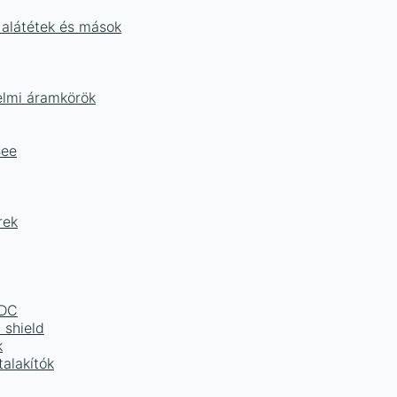
 alátétek és mások
delmi áramkörök
Bee
rek
LDC
 shield
k
alakítók