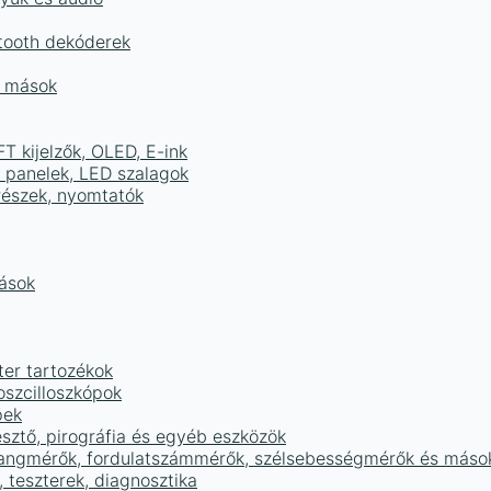
tooth dekóderek
és mások
FT kijelzők, OLED, E-ink
D panelek, LED szalagok
részek, nyomtatók
mások
ter tartozékok
oszcilloszkópok
pek
sztő, pirográfia és egyéb eszközök
 hangmérők, fordulatszámmérők, szélsebességmérők és máso
 teszterek, diagnosztika