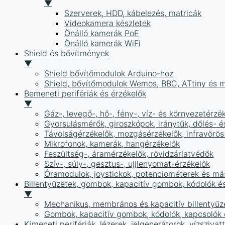
▼
Szerverek, HDD, kábelezés, matricák
Videokamera készletek
Önálló kamerák PoE
Önálló kamerák WiFi
Shield és bővítmények
▼
Shield bővítőmodulok Arduino-hoz
Shield, bővítőmodulok Wemos, BBC, ATtiny és 
Bemeneti perifériák és érzékelők
▼
Gáz-, levegő-, hő-, fény-, víz- és környezetérzé
Gyorsulásmérők, giroszkópok, iránytűk, dőlés- é
Távolságérzékelők, mozgásérzékelők, infravörös
Mikrofonok, kamerák, hangérzékelők
Feszültség-, áramérzékelők, rövidzárlatvédők
Szív-, súly-, gesztus-, ujjlenyomat-érzékelők
Óramodulok, joystickok, potenciométerek és má
Billentyűzetek, gombok, kapacitív gombok, kódolók é
▼
Mechanikus, membrános és kapacitív billentyűz
Gombok, kapacitív gombok, kódolók, kapcsolók
Kimeneti perifériák, lézerek, jelgenerátorok, vízszivat