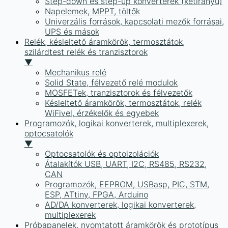
Step-down és step-up konverterek (kétirányú)
Napelemek, MPPT, töltők
Univerzális források, kapcsolati mezők forrásai,
UPS és mások
Relék, késleltető áramkörök, termosztátok,
szilárdtest relék és tranzisztorok
▼
Mechanikus relé
Solid State, félvezető relé modulok
MOSFETek, tranzisztorok és félvezetők
Késleltető áramkörök, termosztátok, relék
WiFivel, érzékelők és egyebek
Programozók, logikai konverterek, multiplexerek,
optocsatolók
▼
Optocsatolók és optoizolációk
Átalakítók USB, UART, I2C, RS485, RS232,
CAN
Programozók, EEPROM, USBasp, PIC, STM,
ESP, ATtiny, FPGA, Arduino
AD/DA konverterek, logikai konverterek,
multiplexerek
Próbapanelek, nyomtatott áramkörök és prototípus