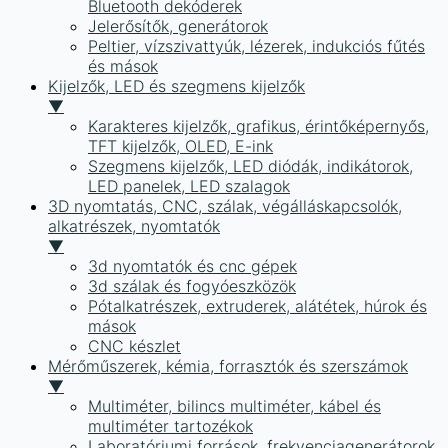
Bluetooth dekóderek
Jelerősítők, generátorok
Peltier, vízszivattyúk, lézerek, indukciós fűtés
és mások
Kijelzők, LED és szegmens kijelzők
▼
Karakteres kijelzők, grafikus, érintőképernyős,
TFT kijelzők, OLED, E-ink
Szegmens kijelzők, LED diódák, indikátorok,
LED panelek, LED szalagok
3D nyomtatás, CNC, szálak, végálláskapcsolók,
alkatrészek, nyomtatók
▼
3d nyomtatók és cnc gépek
3d szálak és fogyóeszközök
Pótalkatrészek, extruderek, alátétek, húrok és
mások
CNC készlet
Mérőműszerek, kémia, forrasztók és szerszámok
▼
Multiméter, bilincs multiméter, kábel és
multiméter tartozékok
Laboratóriumi források, frekvenciagenerátorok,