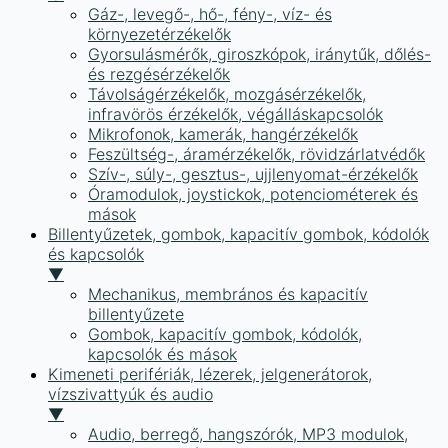
Gáz-, levegő-, hő-, fény-, víz- és
környezetérzékelők
Gyorsulásmérők, giroszkópok, iránytűk, dőlés-
és rezgésérzékelők
Távolságérzékelők, mozgásérzékelők,
infravörös érzékelők, végálláskapcsolók
Mikrofonok, kamerák, hangérzékelők
Feszültség-, áramérzékelők, rövidzárlatvédők
Szív-, súly-, gesztus-, ujjlenyomat-érzékelők
Óramodulok, joystickok, potenciométerek és
mások
Billentyűzetek, gombok, kapacitív gombok, kódolók
és kapcsolók
▼
Mechanikus, membrános és kapacitív
billentyűzete
Gombok, kapacitív gombok, kódolók,
kapcsolók és mások
Kimeneti perifériák, lézerek, jelgenerátorok,
vízszivattyúk és audio
▼
Audio, berregő, hangszórók, MP3 modulok,