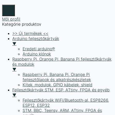
Môj profil
Kategórie produktov
>> Új termékek <<
Arduino fejlesztőkártyák
▼
Eredeti arduino®
Arduino klónok
Raspberry Pi, Orange Pi, Banana Pi fejlesztőkártyák
és modulok
▼
Raspberry Pi, Banana Pi, Orange Pi
fejlesztőlapok és alkatrészkészletek
Kitek, modulok, GPIO kábelek, shield
Fejlesztőkártyák STM, ESP, ATtiny, FPGA és egyéb
▼
Fejlesztőkártyák WiFi/Bluetooth-al, ESP8266,
ESP12, ESP32
STM, BBC, Teensy, ARM, ATtiny, FPGA és