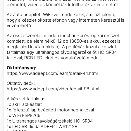
elérhető), videó és kódpéldák letölthetők az internetről.
Az autó beépített WiFi-vel rendelkezik, ami azt jelenti,
hogy a készlet okostelefonon vagy interneten keresztül is
vezérelhető.
Az összeszerelés minden mechanikai és logikai résszel
komplett, de elem nélkül (2 db 18650-es akku, ezeket is
megtalálod kínálatunkban). A perifériák közül a készlet
tartalmaz egy ultrahangos távolságérzékelőt HC-SR04
tartóval, RGB LED-eket és vonalkövető modult
Oktatóanyag:
https://www.adeept.com/learn/detail-44.html
Oktatóvideók:
https://www.adeept.com/video/detail-98.html
A készlet tartalma:
1x akril lapkészlet
1x fejlesztő lap beépített motormeghajtóval
1x WiFi ESP8266
1x Ultrahangos távolságérzékelő HC-SR04
1x LED RB dióda ADEEPT WS1212B