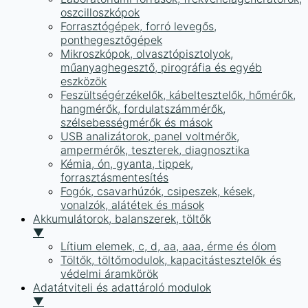
oszcilloszkópok
Forrasztógépek, forró levegős,
ponthegesztőgépek
Mikroszkópok, olvasztópisztolyok,
műanyaghegesztő, pirográfia és egyéb
eszközök
Feszültségérzékelők, kábeltesztelők, hőmérők,
hangmérők, fordulatszámmérők,
szélsebességmérők és mások
USB analizátorok, panel voltmérők,
ampermérők, teszterek, diagnosztika
Kémia, ón, gyanta, tippek,
forrasztásmentesítés
Fogók, csavarhúzók, csipeszek, kések,
vonalzók, alátétek és mások
Akkumulátorok, balanszerek, töltők
▼
Lítium elemek, c, d, aa, aaa, érme és ólom
Töltők, töltőmodulok, kapacitástesztelők és
védelmi áramkörök
Adatátviteli és adattároló modulok
▼