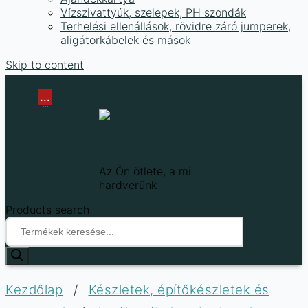
Vízszivattyúk, szelepek, PH szondák
Terhelési ellenállások, rövidre záró jumperek,
aligátorkábelek és mások
Skip to content
...
...
Techfun
Az Ön ötlete, a mi
hardverünk
Products search
Kezdőlap
/
Készletek, építőkészletek és