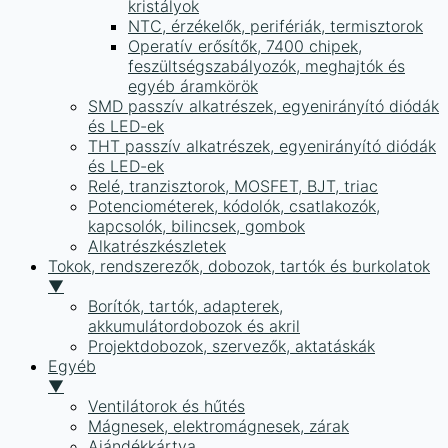
kristályok
NTC, érzékelők, perifériák, termisztorok
Operatív erősítők, 7400 chipek,
feszültségszabályozók, meghajtók és
egyéb áramkörök
SMD passzív alkatrészek, egyenirányító diódák
és LED-ek
THT passzív alkatrészek, egyenirányító diódák
és LED-ek
Relé, tranzisztorok, MOSFET, BJT, triac
Potenciométerek, kódolók, csatlakozók,
kapcsolók, bilincsek, gombok
Alkatrészkészletek
Tokok, rendszerezők, dobozok, tartók és burkolatok
▼
Borítók, tartók, adapterek,
akkumulátordobozok és akril
Projektdobozok, szervezők, aktatáskák
Egyéb
▼
Ventilátorok és hűtés
Mágnesek, elektromágnesek, zárak
Ajándékkártya