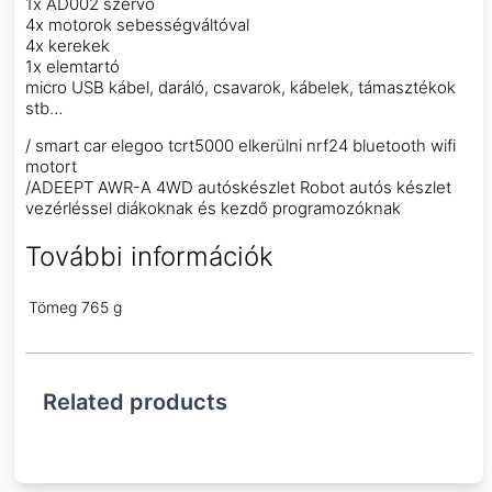
1x AD002 szervo
4x motorok sebességváltóval
4x kerekek
1x elemtartó
micro USB kábel, daráló, csavarok, kábelek, támasztékok
stb…
/ smart car elegoo tcrt5000 elkerülni nrf24 bluetooth wifi
motort
/ADEEPT AWR-A 4WD autóskészlet Robot autós készlet
vezérléssel diákoknak és kezdő programozóknak
További információk
Tömeg
765 g
Related products