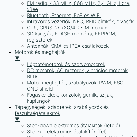
FM rádió, 433 MHz, 868 MHz, 2,4 GHz, Lora,
xBee
Bluetooth, Ethernet, PoE és WiFi
Infravörös vezérlők, NFC, RFID címkék, olvasók
GPS, GPRS, 2G/3G/4G SIM modulok
SD kártyák, FLASH memória, EEPROM,
regiszterek
Antennák, SMA és IPEX csatlakozók
Motorok és meghajtók
▼
Léptetőmotorok és szervomotorok
DC motorok, AC motorok, vibrációs motorok,
BLDC
Motor meghajtók, szabályozók, PWM, ESC,
CNC shield
Fogaskerekek, konzolok, gumik, szíjak,
kuplungok
Tápegységek, adapterek, szabályozók és
feszültségátalakítók
▼
Step-down elektromos átalakítók (lefelé)
Step-up elektromos átalakítók (fel)