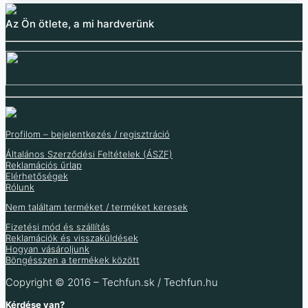
Az Ön ötlete, a mi hardverünk
Profilom – bejelentkezés / regisztráció
Általános Szerződési Feltételek (ÁSZF)
Reklamációs űrlap
Elérhetőségek
Rólunk
VELLEMAN robotkar
Robotautó készlet
Kartonszemüveg a 3D
Állítható tápegység
2WD
Nem találtam terméket / terméket keresek
valóság
készlet 0-30V / 0-3A
26 077
Ft
Fizetési mód és szállítás
megteremtéséhez
Reklamációk és visszaküldések
20 533
Ft
(ÁFA nélkül
)
10 625
Ft
3 649
Ft
Hogyan vásároljunk
8 366
Ft
(ÁFA nélkül
)
Böngésszen a termékek között
2 873
Ft
1 634
Ft
(ÁFA nélkül
)
Nincs raktáron
1 287
Ft
(ÁFA nélkül
)
Copyright © 2016 – Techfun.sk / Techfun.hu
Raktáron 13 db
Raktáron 17 db
Kérdése van?
Több információ