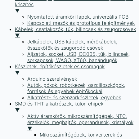
készítés
▼
Nyomtatott áramköri lapok, univerzális PCB
Kapcsolati mezők és prototípus felépítmények
Kábelek, csatlakozók, tűk, bilincsek és zsugorcsövek
▼
Jelkábelek, USB kábelek, mérőkábelek,
összekötők és zsugorodó csövek
Aljzatok, socket, USB, DC005, tűk, bilincsek,
sorkapcsok, WAGO, XT60, banándugók
Készletek, építőkészletek és csomagok
▼
Arduino szerelvények
Autók, pókok, robotkezek, oszcilloszkópok,
források és egyebek építőkockái
Alkatrész- és szenzorkészletek, egyebek
SMD és THT alkatrészek, külön chipek
▼
Aktív áramkörök, mikroszámítógépek, NTC,
érzékelők, meghajtók, operandusok, kristályok
▼
Mikroszámítógépek, konverterek és