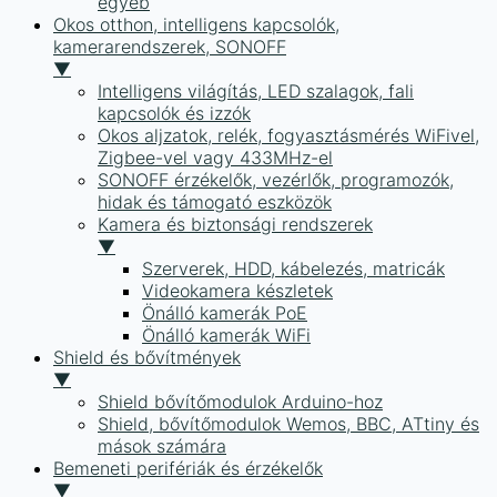
egyéb
Okos otthon, intelligens kapcsolók,
kamerarendszerek, SONOFF
▼
Intelligens világítás, LED szalagok, fali
kapcsolók és izzók
Okos aljzatok, relék, fogyasztásmérés WiFivel,
Zigbee-vel vagy 433MHz-el
SONOFF érzékelők, vezérlők, programozók,
hidak és támogató eszközök
Kamera és biztonsági rendszerek
▼
Szerverek, HDD, kábelezés, matricák
Videokamera készletek
Önálló kamerák PoE
Önálló kamerák WiFi
Shield és bővítmények
▼
Shield bővítőmodulok Arduino-hoz
Shield, bővítőmodulok Wemos, BBC, ATtiny és
mások számára
Bemeneti perifériák és érzékelők
▼