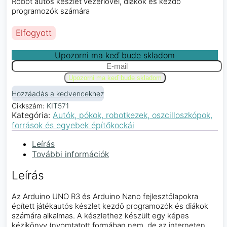
Robot autós készlet vezérlővel, diákok és kezdő
programozók számára
Elfogyott
Upozorni ma keď bude skladom
Hozzáadás a kedvencekhez
Cikkszám:
KIT571
Kategória:
Autók, pókok, robotkezek, oszcilloszkópok,
források és egyebek építőkockái
Leírás
További információk
Leírás
Az Arduino UNO R3 és Arduino Nano fejlesztőlapokra
épített játékautós készlet kezdő programozók és diákok
számára alkalmas. A készlethez készült egy képes
kézikönyv (nyomtatott formában nem, de az interneten