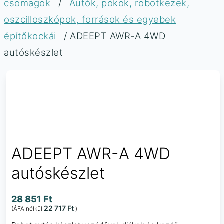
csomagok
/
Autók, pókok, robotkezek,
oszcilloszkópok, források és egyebek
építőkockái
/ ADEEPT AWR-A 4WD
autóskészlet
ADEEPT AWR-A 4WD
autóskészlet
28 851
Ft
22 717
Ft
(ÁFA nélkül
)