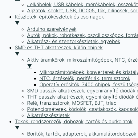
Jelkábelek, USB kábelek, mérőkábelek, összekö
Aljzatok, socket, USB, DC005, tűk, bilincsek, 
Készletek, építőkészletek és csomagok
▼
Arduino szerelvények
Autók, pókok, robotkezek, oszcilloszkópok, forr
Alkatrész- és szenzorkészletek, egyebek
SMD és THT alkatrészek, külön chipek
▼
Aktív áramkörök, mikroszámítógépek, NTC, érzék
▼
Mikroszámítógépek, konverterek és kristál
NTC, érzékelők, perifériák, termisztorok
Operatív erősítők, 7400 chipek, feszülts
SMD passzív alkatrészek, egyenirányító diódák
THT passzív alkatrészek, egyenirányító diódák 
Relé, tranzisztorok, MOSFET, BJT, triac
Potenciométerek, kódolók, csatlakozók, kapcsol
Alkatrészkészletek
Tokok, rendszerezők, dobozok, tartók és burkolatok
▼
Borítók, tartók, adapterek, akkumulátordobozok é