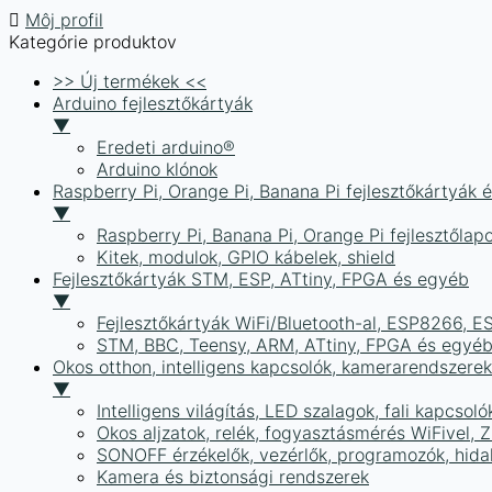
Môj profil
Kategórie produktov
>> Új termékek <<
Arduino fejlesztőkártyák
▼
Eredeti arduino®
Arduino klónok
Raspberry Pi, Orange Pi, Banana Pi fejlesztőkártyák 
▼
Raspberry Pi, Banana Pi, Orange Pi fejlesztőlap
Kitek, modulok, GPIO kábelek, shield
Fejlesztőkártyák STM, ESP, ATtiny, FPGA és egyéb
▼
Fejlesztőkártyák WiFi/Bluetooth-al, ESP8266, 
STM, BBC, Teensy, ARM, ATtiny, FPGA és egyé
Okos otthon, intelligens kapcsolók, kamerarendszer
▼
Intelligens világítás, LED szalagok, fali kapcsoló
Okos aljzatok, relék, fogyasztásmérés WiFivel,
SONOFF érzékelők, vezérlők, programozók, hid
Kamera és biztonsági rendszerek