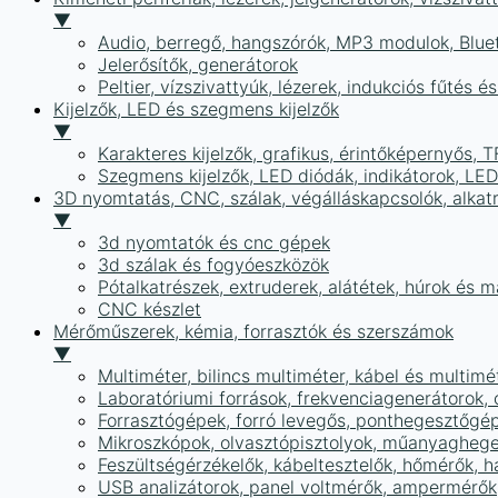
▼
Audio, berregő, hangszórók, MP3 modulok, Blue
Jelerősítők, generátorok
Peltier, vízszivattyúk, lézerek, indukciós fűtés 
Kijelzők, LED és szegmens kijelzők
▼
Karakteres kijelzők, grafikus, érintőképernyős, T
Szegmens kijelzők, LED diódák, indikátorok, LE
3D nyomtatás, CNC, szálak, végálláskapcsolók, alkat
▼
3d nyomtatók és cnc gépek
3d szálak és fogyóeszközök
Pótalkatrészek, extruderek, alátétek, húrok és 
CNC készlet
Mérőműszerek, kémia, forrasztók és szerszámok
▼
Multiméter, bilincs multiméter, kábel és multimé
Laboratóriumi források, frekvenciagenerátorok, 
Forrasztógépek, forró levegős, ponthegesztőgé
Mikroszkópok, olvasztópisztolyok, műanyaghege
Feszültségérzékelők, kábeltesztelők, hőmérők,
USB analizátorok, panel voltmérők, ampermérők,