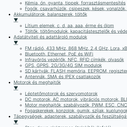
Kémia, ón, gyanta, tippek, forrasztásmentesítés
Fogók, csavarhúzók, csipeszek, kések, vonalzók,
Akkumulátorok, balanszerek, töltők
▼
Lítium elemek, c, d, aa, aaa, érme és ólom
Töltők, töltőmodulok, kapacitástesztelők és vé
Adatátviteli és adattároló modulok
▼
FM rádió, 433 MHz, 868 MHz, 2,4 GHz, Lora, x
Bluetooth, Ethernet, PoE és WiFi
Infravörös vezérlők, NFC, RFID címkék, olvasók
GPS, GPRS, 2G/3G/4G SIM modulok
SD kártyák, FLASH memória, EEPROM, regiszte
Antennák, SMA és IPEX csatlakozók
Motorok és meghajtók
▼
Léptetőmotorok és szervomotorok
DC motorok, AC motorok, vibrációs motorok, B
Motor meghajtók, szabályozók, PWM, ESC, CNC
Fogaskerekek, konzolok, gumik, szíjak, kuplungo
Tápegységek, adapterek, szabályozók és feszültségát
▼