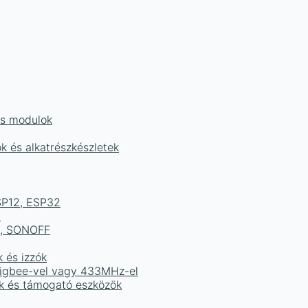
és modulok
ok és alkatrészkészletek
ESP12, ESP32
b
ek, SONOFF
k és izzók
 Zigbee-vel vagy 433MHz-el
ak és támogató eszközök