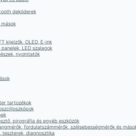
tooth dekóderek
és mások
FT kijelzők, OLED, E-ink
D panelek, LED szalagok
részek, nyomtatók
mások
ter tartozékok
oszcilloszkópok
pek
sztő, pirográfia és egyéb eszközök
 hangmérők, fordulatszámmérők, szélsebességmérők és máso
 teszterek, diagnosztika