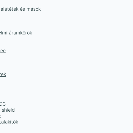
 alátétek és mások
delmi áramkörök
Bee
rek
LDC
 shield
k
alakítók