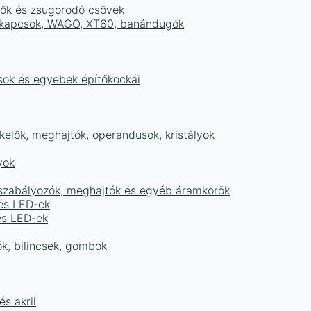
tők és zsugorodó csövek
sorkapcsok, WAGO, XT60, banándugók
ások és egyebek építőkockái
elők, meghajtók, operandusok, kristályok
yok
égszabályozók, meghajtók és egyéb áramkörök
 és LED-ek
és LED-ek
ók, bilincsek, gombok
s akril