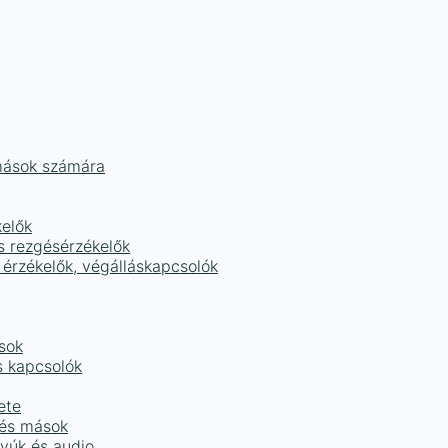
mások számára
kelők
s rezgésérzékelők
 érzékelők, végálláskapcsolók
sok
s kapcsolók
ete
 és mások
tyúk és audio