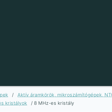
ipek
/
Aktív áramkörök, mikroszámítógépek, NT
s kristályok
/ 8 MHz-es kristály