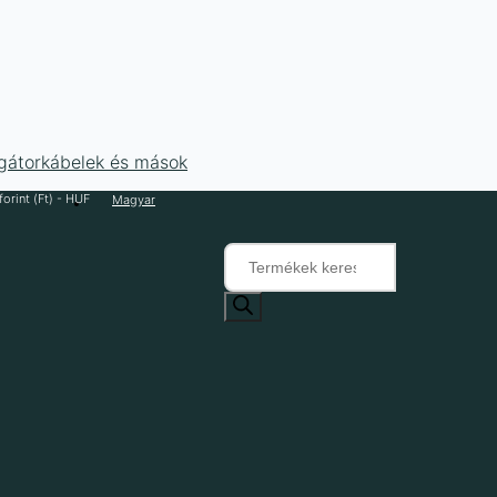
ligátorkábelek és mások
orint (Ft) - HUF
Magyar
Products
search