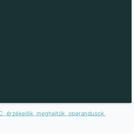
C, érzékelők, meghajtók, operandusok,