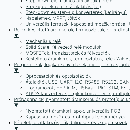
Step-down elektromos átalakítók (lefelé)
Step-up elektromos átalakítók (fel)
Step-down és step-up konverterek (kétirányú)
Napelemek, MPPT, töltők
Univerzális források, kapcsolati mezők forrásai
Relék, késleltető áramkörök, termosztátok, szilárdtest
▼
Mechanikus relé
Solid State, félvezető relé modulok
MOSFETek, tranzisztorok és félvezetők
Késleltető áramkörök, termosztátok, relék WiFiv
Programozók, logikai konverterek, multiplexerek, opt
▼
Optocsatolók és optoizolációk
Átalakítók USB, UART, I2C, RS485, RS232, CAN
Programozók, EEPROM, USBasp, PIC, STM, ESP, 
AD/DA konverterek, logikai konverterek, multipl
Próbapanelek, nyomtatott áramkörök és prototípus ké
▼
Nyomtatott áramköri lapok, univerzális PCB
Kapcsolati mezők és prototípus felépítmények
Kábelek, csatlakozók, tűk, bilincsek és zsugorcsövek
▼