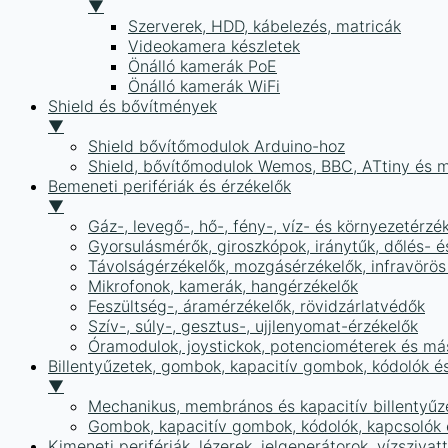
▼
Szerverek, HDD, kábelezés, matricák
Videokamera készletek
Önálló kamerák PoE
Önálló kamerák WiFi
Shield és bővítmények
▼
Shield bővítőmodulok Arduino-hoz
Shield, bővítőmodulok Wemos, BBC, ATtiny és 
Bemeneti perifériák és érzékelők
▼
Gáz-, levegő-, hő-, fény-, víz- és környezetérzé
Gyorsulásmérők, giroszkópok, iránytűk, dőlés- é
Távolságérzékelők, mozgásérzékelők, infravörös
Mikrofonok, kamerák, hangérzékelők
Feszültség-, áramérzékelők, rövidzárlatvédők
Szív-, súly-, gesztus-, ujjlenyomat-érzékelők
Óramodulok, joystickok, potenciométerek és má
Billentyűzetek, gombok, kapacitív gombok, kódolók é
▼
Mechanikus, membrános és kapacitív billentyűz
Gombok, kapacitív gombok, kódolók, kapcsolók
Kimeneti perifériák, lézerek, jelgenerátorok, vízszivat