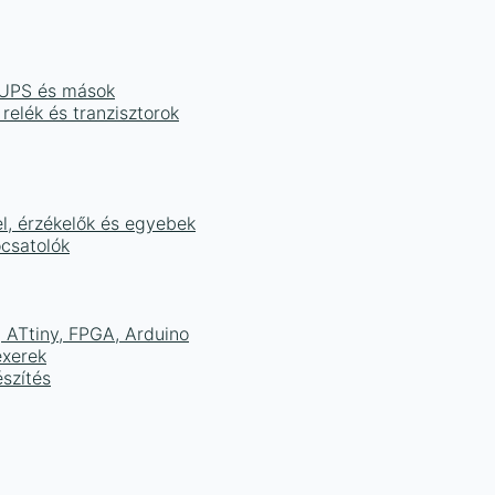
, UPS és mások
 relék és tranzisztorok
el, érzékelők és egyebek
ocsatolók
ATtiny, FPGA, Arduino
exerek
szítés