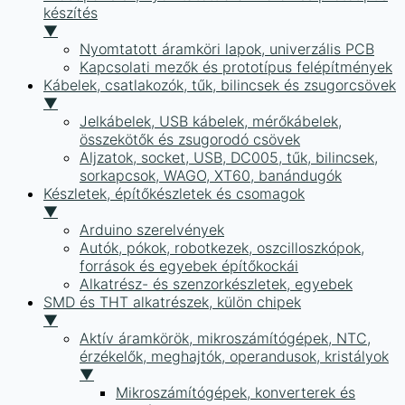
készítés
▼
Nyomtatott áramköri lapok, univerzális PCB
Kapcsolati mezők és prototípus felépítmények
Kábelek, csatlakozók, tűk, bilincsek és zsugorcsövek
▼
Jelkábelek, USB kábelek, mérőkábelek,
összekötők és zsugorodó csövek
Aljzatok, socket, USB, DC005, tűk, bilincsek,
sorkapcsok, WAGO, XT60, banándugók
Készletek, építőkészletek és csomagok
▼
Arduino szerelvények
Autók, pókok, robotkezek, oszcilloszkópok,
források és egyebek építőkockái
Alkatrész- és szenzorkészletek, egyebek
SMD és THT alkatrészek, külön chipek
▼
Aktív áramkörök, mikroszámítógépek, NTC,
érzékelők, meghajtók, operandusok, kristályok
▼
Mikroszámítógépek, konverterek és