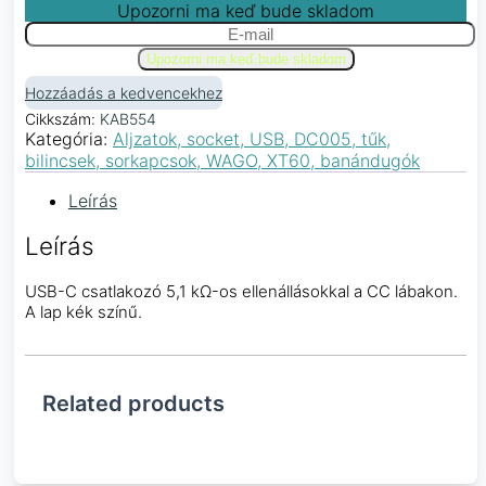
Upozorni ma keď bude skladom
Hozzáadás a kedvencekhez
Cikkszám:
KAB554
Kategória:
Aljzatok, socket, USB, DC005, tűk,
bilincsek, sorkapcsok, WAGO, XT60, banándugók
Leírás
Leírás
USB-C csatlakozó 5,1 kΩ-os ellenállásokkal a CC lábakon.
A lap kék színű.
Related products