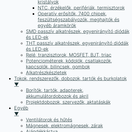
kristályok
NTC, érzékelők, perifériák, termisztorok
Operatív erősítők, 7400 chipek,
feszültségszabályozók, meghajtók és
egyéb áramkörök
SMD passzív alkatrészek, egyenirányító diódák
és LED-ek
THT passzív alkatrészek, egyenirányító diódák
és LED-ek
Relé, tranzisztorok, MOSFET, BJT, triac
Potenciométerek, kódolók, csatlakozók,
kapcsolók, bilincsek, gombok
Alkatrészkészletek
Tokok, rendszerezők, dobozok, tartók és burkolatok
▼
Borítók, tartók, adapterek,
akkumulátordobozok és akril
Projektdobozok, szervezők, aktatáskák
Egyéb
▼
Ventilátorok és hűtés
Mágnesek, elektromágnesek, zárak
Ajándékkártya