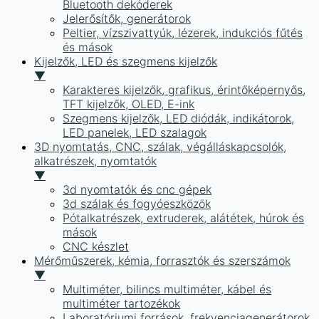
Bluetooth dekóderek
Jelerősítők, generátorok
Peltier, vízszivattyúk, lézerek, indukciós fűtés
és mások
Kijelzők, LED és szegmens kijelzők
▼
Karakteres kijelzők, grafikus, érintőképernyős,
TFT kijelzők, OLED, E-ink
Szegmens kijelzők, LED diódák, indikátorok,
LED panelek, LED szalagok
3D nyomtatás, CNC, szálak, végálláskapcsolók,
alkatrészek, nyomtatók
▼
3d nyomtatók és cnc gépek
3d szálak és fogyóeszközök
Pótalkatrészek, extruderek, alátétek, húrok és
mások
CNC készlet
Mérőműszerek, kémia, forrasztók és szerszámok
▼
Multiméter, bilincs multiméter, kábel és
multiméter tartozékok
Laboratóriumi források, frekvenciagenerátorok,