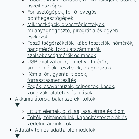
oszcilloszkópok
Forrasztógépek, forró levegős,
ponthegesztőgépek
Mikroszkópok, olvasztópisztolyok,
műanyaghegesztő, pirográfia és egyéb
eszközök
Feszültségérzékelők, kábeltesztelők, hőmérők,
hangmérők, fordulatszámmérők,
szélsebességmérők és mások
USB analizátorok, panel voltmérők,
ampermérők, teszterek, diagnosztika
Kémia, ón, gyanta, tippek,
forrasztásmentesítés
Fogók, csavarhúzók, csipeszek, kések,
vonalzók, alátétek és mások
Akkumulátorok, balanszerek, töltők
▼
Lítium elemek, c, d, aa, aaa, érme és ólom
Töltők, töltőmodulok, kapacitástesztelők és
védelmi áramkörök
Adatátviteli és adattároló modulok
▼