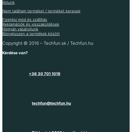
Rólunk
Több információ
Nem találtam terméket / terméket keresek
Fizetési mód és szállítás
Reklamációk és visszaküldések
Hogyan vásároljunk
Böngésszen a termékek között
Copyright © 2016 – Techfun.sk / Techfun.hu
Kérdése van?
+36 30 701 1019
techfun@techfun.hu