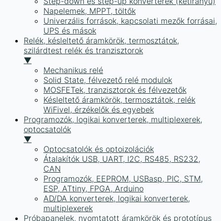
Step-down és step-up konverterek (kétirányú)
Napelemek, MPPT, töltők
Univerzális források, kapcsolati mezők forrásai,
UPS és mások
Relék, késleltető áramkörök, termosztátok,
szilárdtest relék és tranzisztorok
▼
Mechanikus relé
Solid State, félvezető relé modulok
MOSFETek, tranzisztorok és félvezetők
Késleltető áramkörök, termosztátok, relék
WiFivel, érzékelők és egyebek
Programozók, logikai konverterek, multiplexerek,
optocsatolók
▼
Optocsatolók és optoizolációk
Átalakítók USB, UART, I2C, RS485, RS232,
CAN
Programozók, EEPROM, USBasp, PIC, STM,
ESP, ATtiny, FPGA, Arduino
AD/DA konverterek, logikai konverterek,
multiplexerek
Próbapanelek, nyomtatott áramkörök és prototípus