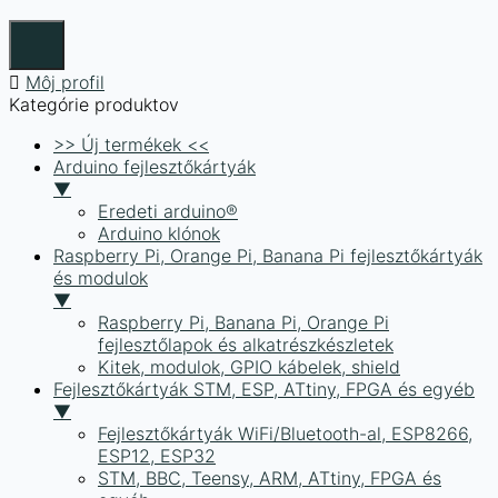
Môj profil
Kategórie produktov
>> Új termékek <<
Arduino fejlesztőkártyák
▼
Eredeti arduino®
Arduino klónok
Raspberry Pi, Orange Pi, Banana Pi fejlesztőkártyák
és modulok
▼
Raspberry Pi, Banana Pi, Orange Pi
fejlesztőlapok és alkatrészkészletek
Kitek, modulok, GPIO kábelek, shield
Fejlesztőkártyák STM, ESP, ATtiny, FPGA és egyéb
▼
Fejlesztőkártyák WiFi/Bluetooth-al, ESP8266,
ESP12, ESP32
STM, BBC, Teensy, ARM, ATtiny, FPGA és