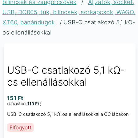
bilincsek és zsugorcsövek
/
Aljzatok, socket,
USB, DC005, tűk, bilincsek, sorkapcsok, WAGO,
XT60, banándugók
/ USB-C csatlakozó 5,1 kΩ-
os ellenállásokkal
USB-C csatlakozó 5,1 kΩ-
os ellenállásokkal
151
Ft
119
Ft
(ÁFA nélkül
)
USB-C csatlakozó 5,1 kΩ-os ellenállásokkal a CC lábakon
Elfogyott