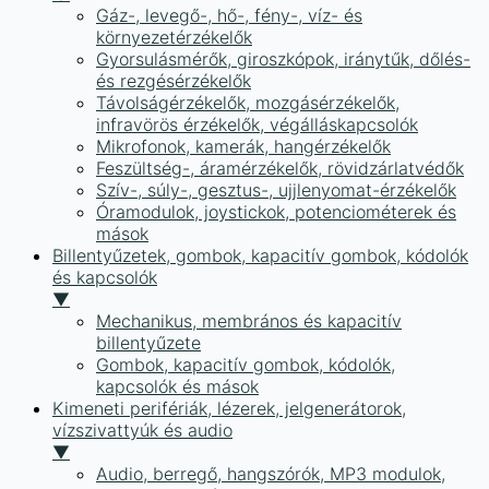
Gáz-, levegő-, hő-, fény-, víz- és
környezetérzékelők
Gyorsulásmérők, giroszkópok, iránytűk, dőlés-
és rezgésérzékelők
Távolságérzékelők, mozgásérzékelők,
infravörös érzékelők, végálláskapcsolók
Mikrofonok, kamerák, hangérzékelők
Feszültség-, áramérzékelők, rövidzárlatvédők
Szív-, súly-, gesztus-, ujjlenyomat-érzékelők
Óramodulok, joystickok, potenciométerek és
mások
Billentyűzetek, gombok, kapacitív gombok, kódolók
és kapcsolók
▼
Mechanikus, membrános és kapacitív
billentyűzete
Gombok, kapacitív gombok, kódolók,
kapcsolók és mások
Kimeneti perifériák, lézerek, jelgenerátorok,
vízszivattyúk és audio
▼
Audio, berregő, hangszórók, MP3 modulok,