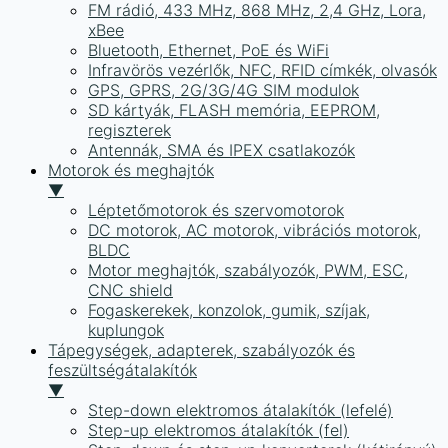
FM rádió, 433 MHz, 868 MHz, 2,4 GHz, Lora,
xBee
Bluetooth, Ethernet, PoE és WiFi
Infravörös vezérlők, NFC, RFID címkék, olvasók
GPS, GPRS, 2G/3G/4G SIM modulok
SD kártyák, FLASH memória, EEPROM,
regiszterek
Antennák, SMA és IPEX csatlakozók
Motorok és meghajtók
▼
Léptetőmotorok és szervomotorok
DC motorok, AC motorok, vibrációs motorok,
BLDC
Motor meghajtók, szabályozók, PWM, ESC,
CNC shield
Fogaskerekek, konzolok, gumik, szíjak,
kuplungok
Tápegységek, adapterek, szabályozók és
feszültségátalakítók
▼
Step-down elektromos átalakítók (lefelé)
Step-up elektromos átalakítók (fel)