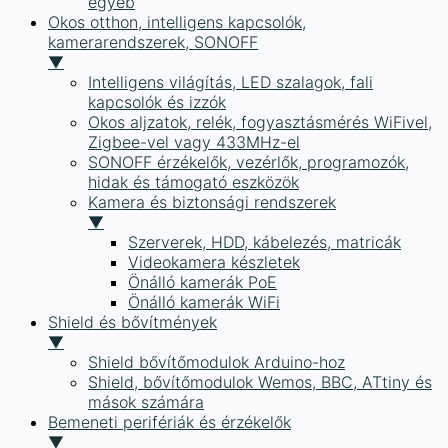
egyéb
Okos otthon, intelligens kapcsolók,
kamerarendszerek, SONOFF
▼
Intelligens világítás, LED szalagok, fali
kapcsolók és izzók
Okos aljzatok, relék, fogyasztásmérés WiFivel,
Zigbee-vel vagy 433MHz-el
SONOFF érzékelők, vezérlők, programozók,
hidak és támogató eszközök
Kamera és biztonsági rendszerek
▼
Szerverek, HDD, kábelezés, matricák
Videokamera készletek
Önálló kamerák PoE
Önálló kamerák WiFi
Shield és bővítmények
▼
Shield bővítőmodulok Arduino-hoz
Shield, bővítőmodulok Wemos, BBC, ATtiny és
mások számára
Bemeneti perifériák és érzékelők
▼