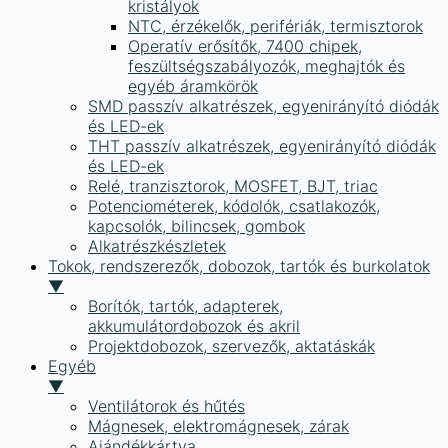
kristályok
NTC, érzékelők, perifériák, termisztorok
Operatív erősítők, 7400 chipek,
feszültségszabályozók, meghajtók és
egyéb áramkörök
SMD passzív alkatrészek, egyenirányító diódák
és LED-ek
THT passzív alkatrészek, egyenirányító diódák
és LED-ek
Relé, tranzisztorok, MOSFET, BJT, triac
Potenciométerek, kódolók, csatlakozók,
kapcsolók, bilincsek, gombok
Alkatrészkészletek
Tokok, rendszerezők, dobozok, tartók és burkolatok
▼
Borítók, tartók, adapterek,
akkumulátordobozok és akril
Projektdobozok, szervezők, aktatáskák
Egyéb
▼
Ventilátorok és hűtés
Mágnesek, elektromágnesek, zárak
Ajándékkártya