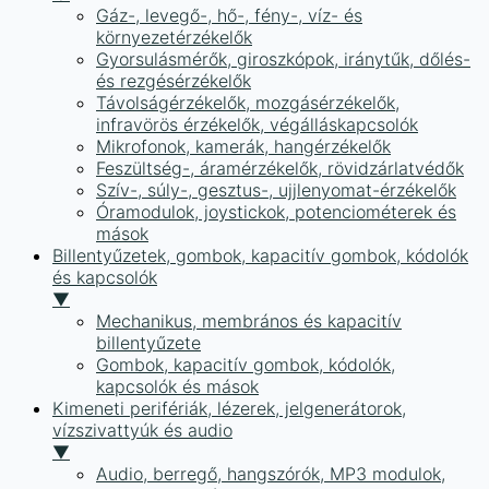
Gáz-, levegő-, hő-, fény-, víz- és
környezetérzékelők
Gyorsulásmérők, giroszkópok, iránytűk, dőlés-
és rezgésérzékelők
Távolságérzékelők, mozgásérzékelők,
infravörös érzékelők, végálláskapcsolók
Mikrofonok, kamerák, hangérzékelők
Feszültség-, áramérzékelők, rövidzárlatvédők
Szív-, súly-, gesztus-, ujjlenyomat-érzékelők
Óramodulok, joystickok, potenciométerek és
mások
Billentyűzetek, gombok, kapacitív gombok, kódolók
és kapcsolók
▼
Mechanikus, membrános és kapacitív
billentyűzete
Gombok, kapacitív gombok, kódolók,
kapcsolók és mások
Kimeneti perifériák, lézerek, jelgenerátorok,
vízszivattyúk és audio
▼
Audio, berregő, hangszórók, MP3 modulok,