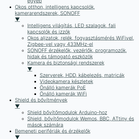
egyéb
Okos otthon, intelligens kapcsolók,
kamerarendszerek, SONOFF
▼
Intelligens világítás, LED szalagok, fali
kapcsolók és izzók
Okos aljzatok, relék, fogyasztásmérés WiFivel,
Zigbee-vel vagy 433MHz-el
SONOFF érzékelők, vezérlők, programozók,
hidak és támogató eszközök
Kamera és biztonsági rendszerek
▼
Szerverek, HDD, kábelezés, matricák
Videokamera készletek
Önálló kamerák PoE
Önálló kamerák WiFi
Shield és bővítmények
▼
Shield bővítőmodulok Arduino-hoz
Shield, bővítőmodulok Wemos, BBC, ATtiny és
mások számára
Bemeneti perifériák és érzékelők
▼