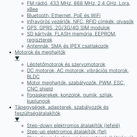
FM rádió, 433 MHz, 868 MHz, 2,4 GHz, Lora,
xBee
Bluetooth, Ethernet, PoE és WiFi
Infravörös vezérlők, NFC, RFID címkék, olvasók
GPS, GPRS, 2G/3G/4G SIM modulok
SD kártyák, FLASH memória, EEPROM,
regiszterek
Antennák, SMA és IPEX csatlakozók
Motorok és meghajtók
▼
Léptetőmotorok és szervomotorok
DC motorok, AC motorok, vibrációs motorok,
BLDC
Motor meghajtók, szabályozók, PWM, ESC,
CNC shield
Fogaskerekek, konzolok, gumik, szíjak,
kuplungok
Tápegységek, adapterek, szabályozók és
feszültségátalakítók
▼
Step-down elektromos átalakítók (lefelé)
Step-up elektromos átalakítók (fel)