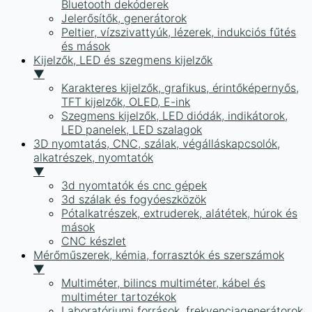
Bluetooth dekóderek
Jelerősítők, generátorok
Peltier, vízszivattyúk, lézerek, indukciós fűtés
és mások
Kijelzők, LED és szegmens kijelzők
▼
Karakteres kijelzők, grafikus, érintőképernyős,
TFT kijelzők, OLED, E-ink
Szegmens kijelzők, LED diódák, indikátorok,
LED panelek, LED szalagok
3D nyomtatás, CNC, szálak, végálláskapcsolók,
alkatrészek, nyomtatók
▼
3d nyomtatók és cnc gépek
3d szálak és fogyóeszközök
Pótalkatrészek, extruderek, alátétek, húrok és
mások
CNC készlet
Mérőműszerek, kémia, forrasztók és szerszámok
▼
Multiméter, bilincs multiméter, kábel és
multiméter tartozékok
Laboratóriumi források, frekvenciagenerátorok,