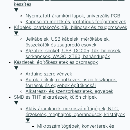
készítés
▼
Nyomtatott áramköri lapok, univerzális PCB
Kapcsolati mezők és prototípus felépítmények
Kábelek, csatlakozók, tűk, bilincsek és zsugorcsövek
▼
Jelkábelek, USB kábelek, mérőkábelek,
összekötők és zsugorodó csövek
Aljzatok, socket, USB, DC005, tűk, bilincsek,
sorkapcsok, WAGO, XT60, banándugók
Készletek, építőkészletek és csomagok
▼
Arduino szerelvények
Autók, pókok, robotkezek, oszcilloszkópok,
források és egyebek építőkockái
Alkatrész- és szenzorkészletek, egyebek
SMD és THT alkatrészek, külön chipek
▼
Aktív áramkörök, mikroszámítógépek, NTC,
érzékelők, meghajtók, operandusok, kristályok
▼
Mikroszámítógépek, konverterek és