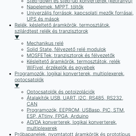
Step-down és step-up konverterek (kétirányú)
Napelemek, MPPT, töltők
Univerzális források, kapcsolati mezők forrásai,
UPS és mások
Relék, késleltető áramkörök, termosztátok,
szilárdtest relék és tranzisztorok
▼
Mechanikus relé
Solid State, félvezető relé modulok
MOSFETek, tranzisztorok és félvezetők
Késleltető áramkörök, termosztátok, relék
WiFivel, érzékelők és egyebek
Programozók, logikai konverterek, multiplexerek,
optocsatolók
▼
Optocsatolók és optoizolációk
Átalakítók USB, UART, I2C, RS485, RS232,
CAN
Programozók, EEPROM, USBasp, PIC, STM,
ESP, ATtiny, FPGA, Arduino
AD/DA konverterek, logikai konverterek,
multiplexerek
Próbapanelek, nyomtatott áramkörök és prototípus