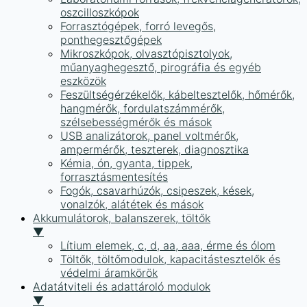
oszcilloszkópok
Forrasztógépek, forró levegős,
ponthegesztőgépek
Mikroszkópok, olvasztópisztolyok,
műanyaghegesztő, pirográfia és egyéb
eszközök
Feszültségérzékelők, kábeltesztelők, hőmérők,
hangmérők, fordulatszámmérők,
szélsebességmérők és mások
USB analizátorok, panel voltmérők,
ampermérők, teszterek, diagnosztika
Kémia, ón, gyanta, tippek,
forrasztásmentesítés
Fogók, csavarhúzók, csipeszek, kések,
vonalzók, alátétek és mások
Akkumulátorok, balanszerek, töltők
▼
Lítium elemek, c, d, aa, aaa, érme és ólom
Töltők, töltőmodulok, kapacitástesztelők és
védelmi áramkörök
Adatátviteli és adattároló modulok
▼