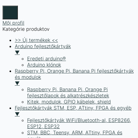
Môj profil
Kategórie produktov
>> Új termékek <<
Arduino fejlesztőkártyák
▼
Eredeti arduino®
Arduino klónok
Raspberry Pi, Orange Pi, Banana Pi fejlesztőkártyák
és modulok
▼
Raspberry Pi, Banana Pi, Orange Pi
fejlesztőlapok és alkatrészkészletek
Kitek, modulok, GPIO kábelek, shield
Fejlesztőkártyák STM, ESP, ATtiny, FPGA és egyéb
▼
Fejlesztőkártyák WiFi/Bluetooth-al, ESP8266,
ESP12, ESP32
STM, BBC, Teensy, ARM, ATtiny, FPGA és