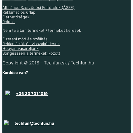
Általános Szerződési Feltételek (ÁSZF)
Reklamációs űrlap
Elérhetőségek
Rólunk
Nem találtam terméket / terméket keresek
Fizetési mód és szállítás
Reklamációk és visszaküldések
Hogyan vásároljunk
Böngésszen a termékek között
Copyright © 2016 – Techfun.sk / Techfun.hu
Kérdése van?
+36 30 701 1019
techfun@techfun.hu