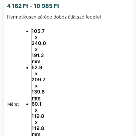
4 162
Ft
10 985
Ft
–
Hermetikusan záródó doboz átlátszó fedéllel
105.7
x
240.0
x
191.3
mm
52.9
x
209.7
x
139.8
mm
60.1
Méret
x
119.8
x
119.8
mm