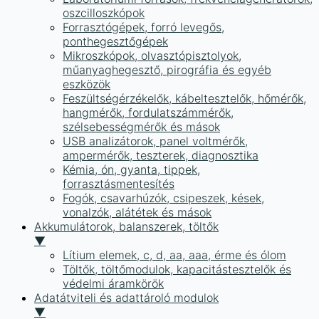
oszcilloszkópok
Forrasztógépek, forró levegős,
ponthegesztőgépek
Mikroszkópok, olvasztópisztolyok,
műanyaghegesztő, pirográfia és egyéb
eszközök
Feszültségérzékelők, kábeltesztelők, hőmérők,
hangmérők, fordulatszámmérők,
szélsebességmérők és mások
USB analizátorok, panel voltmérők,
ampermérők, teszterek, diagnosztika
Kémia, ón, gyanta, tippek,
forrasztásmentesítés
Fogók, csavarhúzók, csipeszek, kések,
vonalzók, alátétek és mások
Akkumulátorok, balanszerek, töltők
▼
Lítium elemek, c, d, aa, aaa, érme és ólom
Töltők, töltőmodulok, kapacitástesztelők és
védelmi áramkörök
Adatátviteli és adattároló modulok
▼