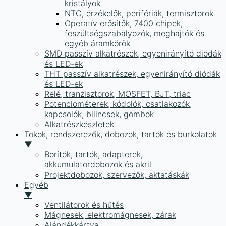
kristályok
NTC, érzékelők, perifériák, termisztorok
Operatív erősítők, 7400 chipek,
feszültségszabályozók, meghajtók és
egyéb áramkörök
SMD passzív alkatrészek, egyenirányító diódák
és LED-ek
THT passzív alkatrészek, egyenirányító diódák
és LED-ek
Relé, tranzisztorok, MOSFET, BJT, triac
Potenciométerek, kódolók, csatlakozók,
kapcsolók, bilincsek, gombok
Alkatrészkészletek
Tokok, rendszerezők, dobozok, tartók és burkolatok
▼
Borítók, tartók, adapterek,
akkumulátordobozok és akril
Projektdobozok, szervezők, aktatáskák
Egyéb
▼
Ventilátorok és hűtés
Mágnesek, elektromágnesek, zárak
Ajándékkártya