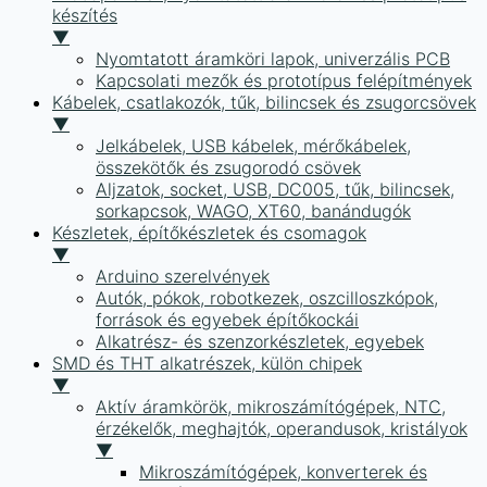
készítés
▼
Nyomtatott áramköri lapok, univerzális PCB
Kapcsolati mezők és prototípus felépítmények
Kábelek, csatlakozók, tűk, bilincsek és zsugorcsövek
▼
Jelkábelek, USB kábelek, mérőkábelek,
összekötők és zsugorodó csövek
Aljzatok, socket, USB, DC005, tűk, bilincsek,
sorkapcsok, WAGO, XT60, banándugók
Készletek, építőkészletek és csomagok
▼
Arduino szerelvények
Autók, pókok, robotkezek, oszcilloszkópok,
források és egyebek építőkockái
Alkatrész- és szenzorkészletek, egyebek
SMD és THT alkatrészek, külön chipek
▼
Aktív áramkörök, mikroszámítógépek, NTC,
érzékelők, meghajtók, operandusok, kristályok
▼
Mikroszámítógépek, konverterek és