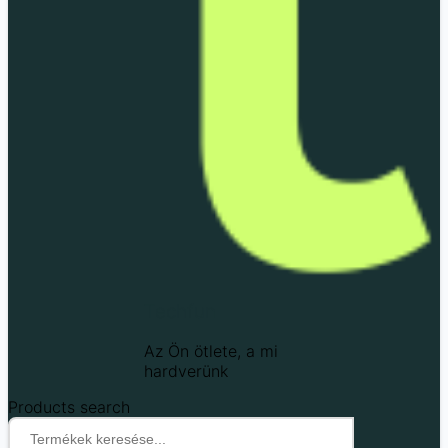
Techfun
Az Ön ötlete, a mi
hardverünk
Products search