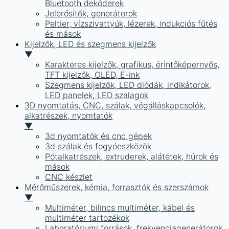
Bluetooth dekóderek
Jelerősítők, generátorok
Peltier, vízszivattyúk, lézerek, indukciós fűtés
és mások
Kijelzők, LED és szegmens kijelzők
▼
Karakteres kijelzők, grafikus, érintőképernyős,
TFT kijelzők, OLED, E-ink
Szegmens kijelzők, LED diódák, indikátorok,
LED panelek, LED szalagok
3D nyomtatás, CNC, szálak, végálláskapcsolók,
alkatrészek, nyomtatók
▼
3d nyomtatók és cnc gépek
3d szálak és fogyóeszközök
Pótalkatrészek, extruderek, alátétek, húrok és
mások
CNC készlet
Mérőműszerek, kémia, forrasztók és szerszámok
▼
Multiméter, bilincs multiméter, kábel és
multiméter tartozékok
Laboratóriumi források, frekvenciagenerátorok,