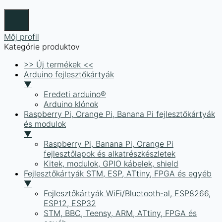
Môj profil
Kategórie produktov
>> Új termékek <<
Arduino fejlesztőkártyák
▼
Eredeti arduino®
Arduino klónok
Raspberry Pi, Orange Pi, Banana Pi fejlesztőkártyák
és modulok
▼
Raspberry Pi, Banana Pi, Orange Pi
fejlesztőlapok és alkatrészkészletek
Kitek, modulok, GPIO kábelek, shield
Fejlesztőkártyák STM, ESP, ATtiny, FPGA és egyéb
▼
Fejlesztőkártyák WiFi/Bluetooth-al, ESP8266,
ESP12, ESP32
STM, BBC, Teensy, ARM, ATtiny, FPGA és