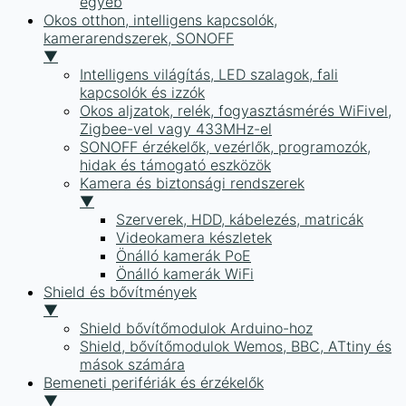
egyéb
Okos otthon, intelligens kapcsolók,
kamerarendszerek, SONOFF
▼
Intelligens világítás, LED szalagok, fali
kapcsolók és izzók
Okos aljzatok, relék, fogyasztásmérés WiFivel,
Zigbee-vel vagy 433MHz-el
SONOFF érzékelők, vezérlők, programozók,
hidak és támogató eszközök
Kamera és biztonsági rendszerek
▼
Szerverek, HDD, kábelezés, matricák
Videokamera készletek
Önálló kamerák PoE
Önálló kamerák WiFi
Shield és bővítmények
▼
Shield bővítőmodulok Arduino-hoz
Shield, bővítőmodulok Wemos, BBC, ATtiny és
mások számára
Bemeneti perifériák és érzékelők
▼