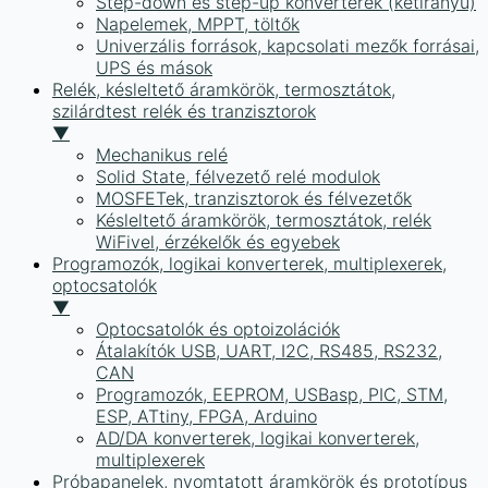
Step-down és step-up konverterek (kétirányú)
Napelemek, MPPT, töltők
Univerzális források, kapcsolati mezők forrásai,
UPS és mások
Relék, késleltető áramkörök, termosztátok,
szilárdtest relék és tranzisztorok
▼
Mechanikus relé
Solid State, félvezető relé modulok
MOSFETek, tranzisztorok és félvezetők
Késleltető áramkörök, termosztátok, relék
WiFivel, érzékelők és egyebek
Programozók, logikai konverterek, multiplexerek,
optocsatolók
▼
Optocsatolók és optoizolációk
Átalakítók USB, UART, I2C, RS485, RS232,
CAN
Programozók, EEPROM, USBasp, PIC, STM,
ESP, ATtiny, FPGA, Arduino
AD/DA konverterek, logikai konverterek,
multiplexerek
Próbapanelek, nyomtatott áramkörök és prototípus