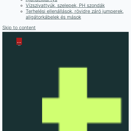
Vízszivattyúk, szelepek, PH szondák
Terhelési ellenállások, rövidre záró jumperek,
aligátorkábelek és mások
Skip to content
...
...