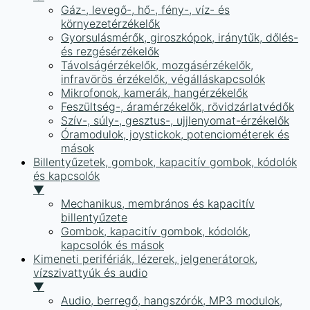
Gáz-, levegő-, hő-, fény-, víz- és
környezetérzékelők
Gyorsulásmérők, giroszkópok, iránytűk, dőlés-
és rezgésérzékelők
Távolságérzékelők, mozgásérzékelők,
infravörös érzékelők, végálláskapcsolók
Mikrofonok, kamerák, hangérzékelők
Feszültség-, áramérzékelők, rövidzárlatvédők
Szív-, súly-, gesztus-, ujjlenyomat-érzékelők
Óramodulok, joystickok, potenciométerek és
mások
Billentyűzetek, gombok, kapacitív gombok, kódolók
és kapcsolók
▼
Mechanikus, membrános és kapacitív
billentyűzete
Gombok, kapacitív gombok, kódolók,
kapcsolók és mások
Kimeneti perifériák, lézerek, jelgenerátorok,
vízszivattyúk és audio
▼
Audio, berregő, hangszórók, MP3 modulok,