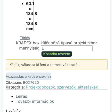
60.1
x
134.8
x
134.8
mm
Törlés
KRADEX box különböző típusú projektekhez
mennyiség
Kosárba teszem
Kérjük, válassza ki fent a termék változatát.
Hozzáadás a kedvencekhez
Cikkszám:
BOX7620
Kategória:
Projektdobozok, szervezők, aktatáskák
Leírás
További információk
Leírás