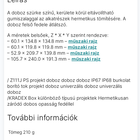
A doboz szürke színű, kerülete körül eltávolítható
gumiszalaggal az alkatrészek hermetikus tömítésére. A
doboz felső fedele átlátszó.
A méretek belsőek, Z * X * Y szerint rendezve:
– 60.1 x 134.8 x 134.8 mm –
műszaki rajz
– 60.1 x 119.8 x 119.8 mm –
műszaki rajz
– 52.9 x 209.7 x 139.8 mm –
műszaki rajz
– 105.7 x 240.0 x 191.3 mm –
műszaki rajz
/ Z111J PS projekt doboz doboz doboz IP67 IP68 burkolat
borító tok projekt doboz univerzális doboz univerzális
doboz
/KRADEX Box különböző típusú projektek Hermetikusan
záródó dobos opasság fedéllel
További információk
Tömeg
210 g