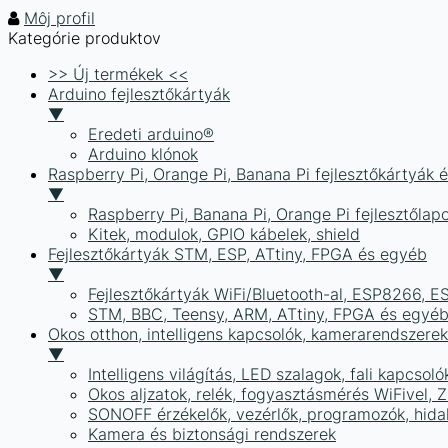
Môj profil
Kategórie produktov
>> Új termékek <<
Arduino fejlesztőkártyák
▼
Eredeti arduino®
Arduino klónok
Raspberry Pi, Orange Pi, Banana Pi fejlesztőkártyák 
▼
Raspberry Pi, Banana Pi, Orange Pi fejlesztőlap
Kitek, modulok, GPIO kábelek, shield
Fejlesztőkártyák STM, ESP, ATtiny, FPGA és egyéb
▼
Fejlesztőkártyák WiFi/Bluetooth-al, ESP8266, 
STM, BBC, Teensy, ARM, ATtiny, FPGA és egyé
Okos otthon, intelligens kapcsolók, kamerarendszer
▼
Intelligens világítás, LED szalagok, fali kapcsoló
Okos aljzatok, relék, fogyasztásmérés WiFivel,
SONOFF érzékelők, vezérlők, programozók, hid
Kamera és biztonsági rendszerek