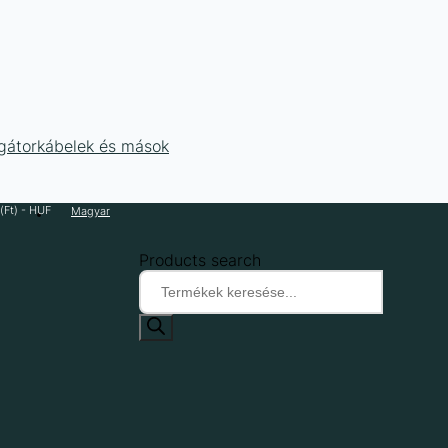
ligátorkábelek és mások
(Ft) - HUF
Magyar
Products search