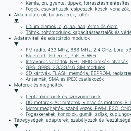
Kémia, ón, gyanta, tippek, forrasztásmentesítés
Fogók, csavarhúzók, csipeszek, kések, vonalzók,
Akkumulátorok, balanszerek, töltők
▼
Lítium elemek, c, d, aa, aaa, érme és ólom
Töltők, töltőmodulok, kapacitástesztelők és vé
Adatátviteli és adattároló modulok
▼
FM rádió, 433 MHz, 868 MHz, 2,4 GHz, Lora, x
Bluetooth, Ethernet, PoE és WiFi
Infravörös vezérlők, NFC, RFID címkék, olvasók
GPS, GPRS, 2G/3G/4G SIM modulok
SD kártyák, FLASH memória, EEPROM, regiszte
Antennák, SMA és IPEX csatlakozók
Motorok és meghajtók
▼
Léptetőmotorok és szervomotorok
DC motorok, AC motorok, vibrációs motorok, B
Motor meghajtók, szabályozók, PWM, ESC, CNC
Fogaskerekek, konzolok, gumik, szíjak, kuplungo
Tápegységek, adapterek, szabályozók és feszültségát
▼